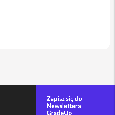
Zapisz się do
Newslettera
GradeUp