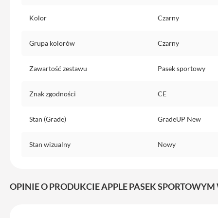
Etui
iPhone
Kolor
Czarny
Folie
i
Grupa kolorów
Czarny
szkła
ochronne
Zawartość zestawu
Pasek sportowy
Portfel
MagSafe
Znak zgodności
CE
Uchwyty
do
Stan (Grade)
GradeUP New
iPhone
Pasek
Stan wizualny
Nowy
na
ramię
Torba
OPINIE O PRODUKCIE APPLE PASEK SPORTOWYM 
na
iPhone
Smycze