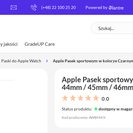
[
(+48) 22 100 25 20
Powered by
e
m
Szukaj
a
i
l
y jakości
GradeUP Care
p
r
o
Paski do Apple Watch
Apple Pasek sportowym w kolorze Czarny
t
e
Apple Pasek sportowy
c
t
44mm / 45mm / 46mm 
e
d
0.0
]
Status produktu:
dostępny w magaz
Kod producenta: AWBM4/X