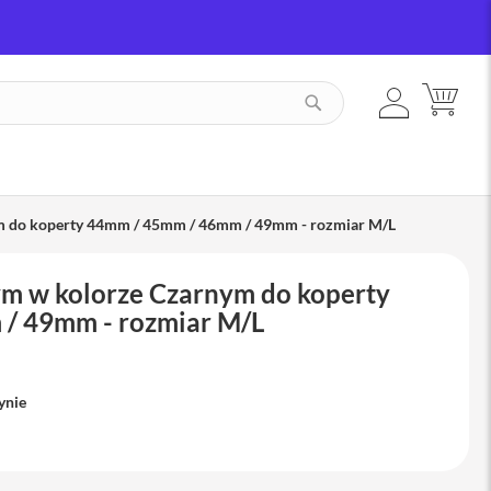
ZALOGUJ
MÓJ
SZUKAJ
SIĘ
m do koperty 44mm / 45mm / 46mm / 49mm - rozmiar M/L
m w kolorze Czarnym do koperty
/ 49mm - rozmiar M/L
ynie