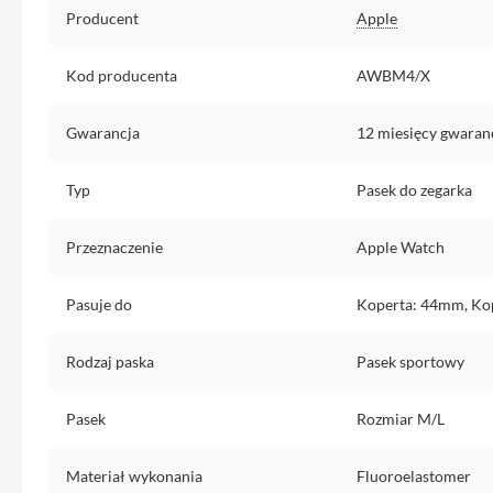
Producent
Apple
iPhone
13
Pro
Kod producenta
AWBM4/X
Max
Akcesoria
Gwarancja
12 miesięcy gwaran
iPhone
AirTag
Typ
Pasek do zegarka
Ładowarki
iPhone
Przeznaczenie
Apple Watch
Kable
i
Pasuje do
Koperta: 44mm, Ko
adaptery
Powerbank
Rodzaj paska
Pasek sportowy
do
iPhone
Pasek
Rozmiar M/L
Słuchawki
iPhone
Materiał wykonania
Fluoroelastomer