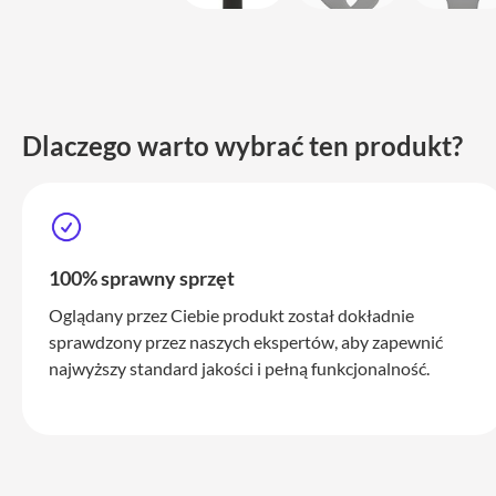
i
adaptery
Ładowarki
i
zasilanie
Dlaczego warto wybrać ten produkt?
Etui
Pokrowce
i
torby
Plecaki
100% sprawny sprzęt
Service
Oglądany przez Ciebie produkt został dokładnie
Pack
sprawdzony przez naszych ekspertów, aby zapewnić
Mac
najwyższy standard jakości i pełną funkcjonalność.
iPhone
iPhone
17
Pro