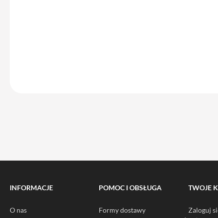
do
iPhone
Service
Pack
iPhone
iPad
iPad
Air
iPad
Air
11
iPad
Air
13
iPad
INFORMACJE
POMOC I OBSŁUGA
TWOJE 
Pro
iPad
O nas
Formy dostawy
Zaloguj si
Pro