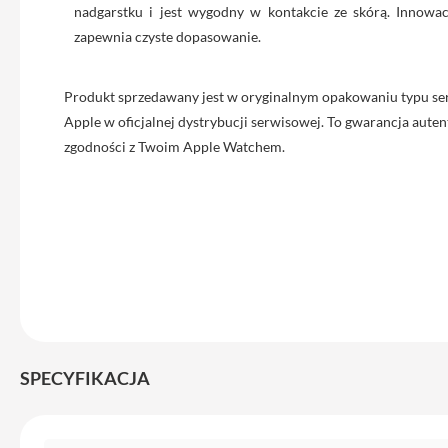
Max
nadgarstku i jest wygodny w kontakcie ze skórą. Innowacy
iPhone
zapewnia czyste dopasowanie.
15
iPhone
Produkt sprzedawany jest w oryginalnym opakowaniu typu se
15
Apple w oficjalnej dystrybucji serwisowej. To gwarancja autent
Plus
zgodności z Twoim Apple Watchem.
iPhone
14
Pro
iPhone
14
Pro
Max
iPhone
13
SPECYFIKACJA
iPhone
13
Pro
Specyfikacja