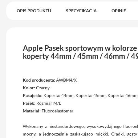
iPhone
17
OPIS PRODUKTU
SPECYFIKACJA
OPINIE
Pro
Max
iPhone
17
Apple Pasek sportowym w kolorze
iPhone
koperty 44mm / 45mm / 46mm / 4
16
Pro
iPhone
16
Kod producenta:
AWBM4/X
Plus
Kolor:
Czarny
iPhone
Pasuje do:
Koperta: 44mm, Koperta: 45mm, Koperta: 46mm
15
Pasek:
Rozmiar M/L
Pro
Materiał:
Fluoroelastomer
iPhone
15
Wykonany z niestandardowego, wysokowydajnego fluoroela
Pro
mocny, a jednocześnie zaskakująco miękki. Gładki, gęsty