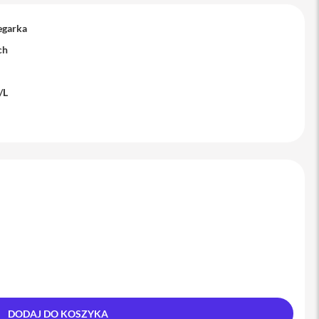
egarka
ch
/L
DODAJ DO KOSZYKA