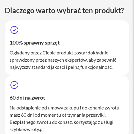
M
a
Dlaczego warto wybrać ten produkt?
c
S
t
u
d
i
100% sprawny sprzęt
o
Oglądany przez Ciebie produkt został dokładnie
A
sprawdzony przez naszych ekspertów, aby zapewnić
k
najwyższy standard jakości i pełną funkcjonalność.
c
e
s
o
r
i
60 dni na zwrot
a
M
Na odstąpienie od umowy zakupu i dokonanie zwrotu
a
masz 60 dni od momentu otrzymania przesyłki.
c
Bezpłatnego zwrotu dokonasz, korzystając z usługi
K
szybkiezwroty.pl
l