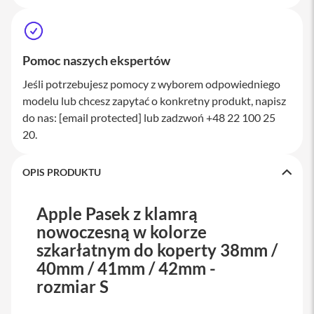
a
w
i
a
t
Pomoc naszych ekspertów
u
r
Jeśli potrzebujesz pomocy z wyborem odpowiedniego
y
modelu lub chcesz zapytać o konkretny produkt, napisz
do nas:
[email protected]
lub zadzwoń +48 22 100 25
M
y
20.
s
z
k
OPIS PRODUKTU
i
G
Apple Pasek z klamrą
ł
nowoczesną w kolorze
a
d
szkarłatnym do koperty 38mm /
z
40mm / 41mm / 42mm -
i
k
rozmiar S
i
K