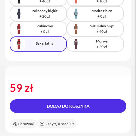
a
c
Północny błękit
Modra zieleń
B
o
o
Rubinowy
Naturalny brąz
k
P
r
Morwa
Szkarłatny
o
1
6
i
M
a
c
59 zł
M
a
c
DODAJ DO KOSZYKA
m
i
n
Porównaj
Zapytaj o produkt
i