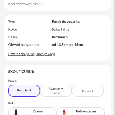
Kod dostawcy: MY662
M
a
c
B
Typ
Pasek do zegarka
o
o
Kolor
Szkarłatny
k
Pasek
Rozmiar S
P
r
Obwód nadgarstka
od 13,5cm do 15cm
o
Przejdź do pełnej specyfikacji
M
a
c
B
SKONFIGURUJ:
o
o
Pasek:
k
P
Rozmiar M
Rozmiar S
r
Rozmiar L
o
1
Kolor:
4
Czarny
Różowy cytrus
M