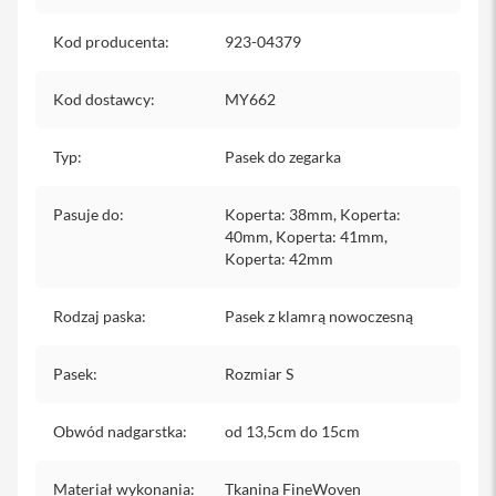
iPhone
Kod producenta
:
923-04379
i
P
Kod dostawcy
h
:
MY662
o
n
Typ
:
Pasek do zegarka
e
1
7
Pasuje do
:
Koperta: 38mm, Koperta:
P
40mm, Koperta: 41mm,
r
o
Koperta: 42mm
i
Rodzaj paska
:
Pasek z klamrą nowoczesną
P
h
o
Pasek
:
Rozmiar S
n
e
1
Obwód nadgarstka
:
od 13,5cm do 15cm
7
P
r
Materiał wykonania
:
Tkanina FineWoven