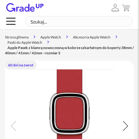
ZALOGUJ
MÓJ
Mac
SIĘ
Szukaj
SZUK
M
a
c
Strona główna
Apple Watch
Akcesoria Apple Watch
B
Paski do Apple Watch
o
Apple Pasek z klamrą nowoczesną w kolorze szkarłatnym do koperty 38mm /
o
40mm / 41mm / 42mm - rozmiar S
k
N
60 dni na zwrot
e
o
M
a
c
B
o
o
k
A
i
r