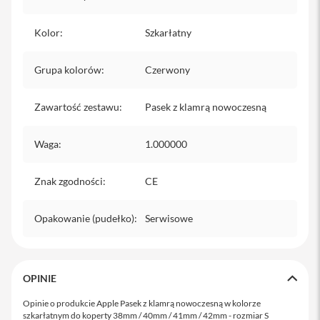
o
M
a
Kolor
:
Szkarłatny
x
i
Grupa kolorów
:
Czerwony
P
h
Zawartość zestawu
o
:
Pasek z klamrą nowoczesną
n
e
Waga
:
1.000000
1
7
Znak zgodności
:
CE
i
P
h
Opakowanie (pudełko)
:
Serwisowe
o
n
e
1
6
OPINIE
P
r
Opinie o produkcie Apple Pasek z klamrą nowoczesną w kolorze
o
szkarłatnym do koperty 38mm / 40mm / 41mm / 42mm - rozmiar S