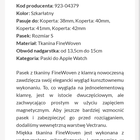
Kod producenta:
a
923-04379
b
Kolor:
Szkarłatny
l
Pasuje do:
Koperta: 38mm, Koperta: 40mm,
e
i
Koperta: 41mm, Koperta: 42mm
a
Pasek:
Rozmiar S
d
a
Materiał:
Tkanina FineWoven
p
Obwód nadgarstka:
od 13,5cm do 15cm
t
Kategoria:
Paski do Apple Watch
e
r
y
Pasek z tkaniny FineWoven z klamrą nowoczesną
zawdzięcza swój elegancki wygląd kunsztownemu
Ł
a
wykonaniu. To, co wygląda na jednoelementową
d
klamrę, jest w istocie dwuczęściowym, ale
o
w
zachwycająco prostym w użyciu zapięciem
a
magnetycznym. Aby jeszcze bardziej wzmocnić
r
pasek i zabezpieczyć go przed rozciąganiem,
k
i
dodaliśmy wewnętrzną warstwę Vectranu.
i
Miękka tkanina FineWoven jest wykonana z
z
a
wytrzymałego mikrodiagonalu i przypomina w