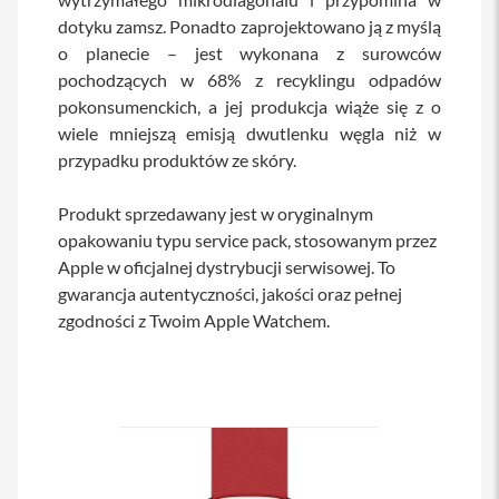
s
dotyku zamsz. Ponadto zaprojektowano ją z myślą
i
o planecie – jest wykonana z surowców
l
a
pochodzących w 68% z recyklingu odpadów
n
pokonsumenckich, a jej produkcja wiąże się z o
i
e
wiele mniejszą emisją dwutlenku węgla niż w
przypadku produktów ze skóry.
E
t
u
Produkt sprzedawany jest w oryginalnym
i
opakowaniu typu service pack, stosowanym przez
Apple w oficjalnej dystrybucji serwisowej. To
P
o
gwarancja autentyczności, jakości oraz pełnej
k
zgodności z Twoim Apple Watchem.
r
o
w
c
e
i
t
o
r
b