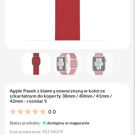
M
a
c
B
o
o
k
A
i
r
1
3
M
a
c
B
Apple Pasek z klamrą nowoczesną w kolorze
o
szkarłatnym do koperty 38mm / 40mm / 41mm /
o
42mm - rozmiar S
k
A
0.0
i
r
Status produktu:
dostępny w magazynie
1
5
Kod producenta: 923-04379