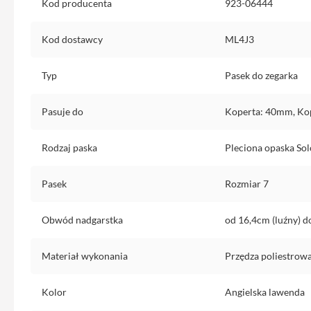
Kod producenta
923-06444
Etui
iPhone
Kod dostawcy
ML4J3
Folie
i
szkła
Typ
Pasek do zegarka
ochronne
Pasuje do
Koperta: 40mm, Ko
Portfel
MagSafe
Rodzaj paska
Pleciona opaska Sol
Uchwyty
do
iPhone
Pasek
Rozmiar 7
Pasek
na
Obwód nadgarstka
od 16,4cm (luźny) d
ramię
Torba
Materiał wykonania
Przędza poliestrow
na
iPhone
Kolor
Angielska lawenda
Smycze