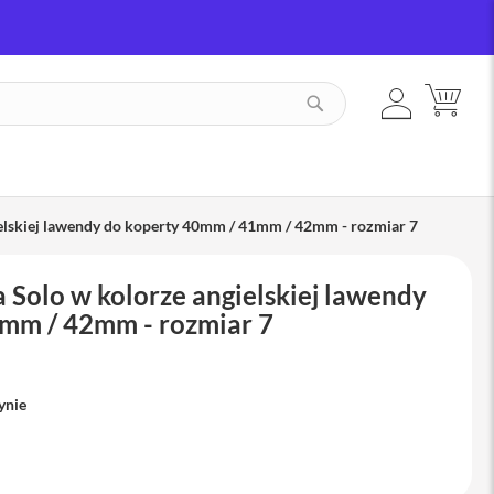
ZALOGUJ
MÓJ
SZUKAJ
SIĘ
ielskiej lawendy do koperty 40mm / 41mm / 42mm - rozmiar 7
 Solo w kolorze angielskiej lawendy
mm / 42mm - rozmiar 7
ynie