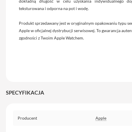
dokładną długość w celu uzyskania indywidualnego dop
iPhone
teksturowana i odporna na pot i wodę.
13
Pro
Produkt sprzedawany jest w oryginalnym opakowaniu typu se
Max
Apple w oficjalnej dystrybucji serwisowej. To gwarancja autent
Akcesoria
zgodności z Twoim Apple Watchem.
iPhone
AirTag
Ładowarki
iPhone
Kable
i
adaptery
SPECYFIKACJA
Powerbank
do
iPhone
Specyfikacja
Producent
Apple
Słuchawki
iPhone