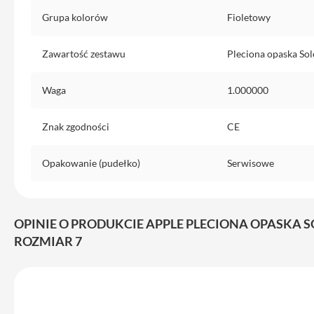
do
Grupa kolorów
Fioletowy
iPhone
Service
Zawartość zestawu
Pleciona opaska Sol
Pack
iPhone
Waga
1.000000
iPad
iPad
Znak zgodności
CE
Air
iPad
Opakowanie (pudełko)
Serwisowe
Air
11
iPad
OPINIE O PRODUKCIE APPLE PLECIONA OPASKA S
Air
ROZMIAR 7
13
iPad
Pro
iPad
Pro