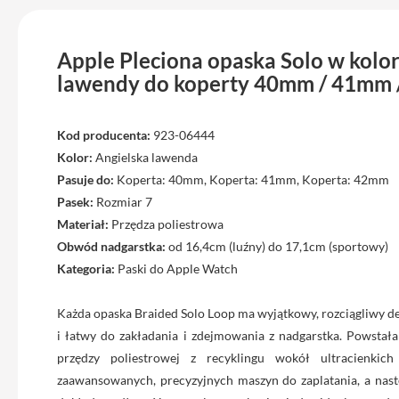
Max
iPhone
15
Apple Pleciona opaska Solo w kolor
iPhone
lawendy do koperty 40mm / 41mm /
15
Plus
Kod producenta:
923-06444
iPhone
Kolor:
Angielska lawenda
14
Pasuje do:
Koperta: 40mm, Koperta: 41mm, Koperta: 42mm
Pro
Pasek:
Rozmiar 7
iPhone
Materiał:
Przędza poliestrowa
14
Obwód nadgarstka:
od 16,4cm (luźny) do 17,1cm (sportowy)
Pro
Kategoria:
Paski do Apple Watch
Max
iPhone
Każda opaska Braided Solo Loop ma wyjątkowy, rozciągliwy de
13
i łatwy do zakładania i zdejmowania z nadgarstka. Powstał
iPhone
przędzy poliestrowej z recyklingu wokół ultracienkich
13
zaawansowanych, precyzyjnych maszyn do zaplatania, a nast
Pro