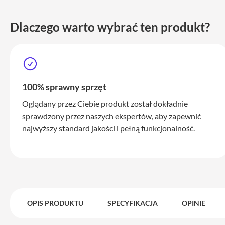
iPhone
17
Pro
Dlaczego warto wybrać ten produkt?
Max
iPhone
17
iPhone
100% sprawny sprzęt
16
Pro
Oglądany przez Ciebie produkt został dokładnie
sprawdzony przez naszych ekspertów, aby zapewnić
iPhone
16
najwyższy standard jakości i pełną funkcjonalność.
Plus
iPhone
15
Pro
iPhone
15
OPIS PRODUKTU
SPECYFIKACJA
OPINIE
Pro