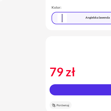
Kolor:
Angielska lawenda
79 zł
Porównaj