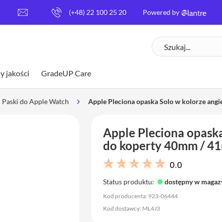
[
(+48) 22 100 25 20
Powered by
e
m
Szukaj
a
i
l
y jakości
GradeUP Care
p
r
o
Paski do Apple Watch
Apple Pleciona opaska Solo w kolorze ang
t
e
Apple Pleciona opaska
c
t
do koperty 40mm / 41
e
d
0.0
]
Status produktu:
dostępny w magaz
Kod producenta: 923-06444
Kod dostawcy: ML4J3