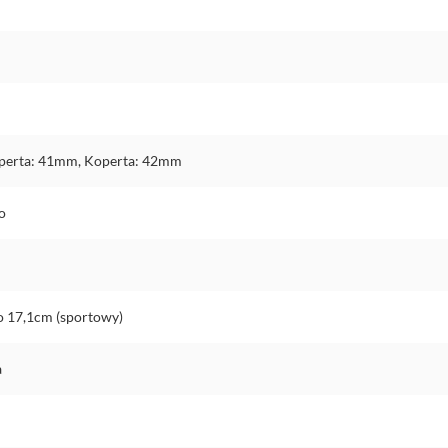
perta: 41mm, Koperta: 42mm
o
o 17,1cm (sportowy)
a