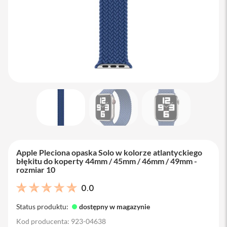
M
a
c
B
o
o
k
A
i
r
1
3
M
a
c
B
Apple Pleciona opaska Solo w kolorze atlantyckiego
o
błękitu do koperty 44mm / 45mm / 46mm / 49mm -
o
rozmiar 10
k
A
0.0
i
r
Status produktu:
dostępny w magazynie
1
5
Kod producenta: 923-04638