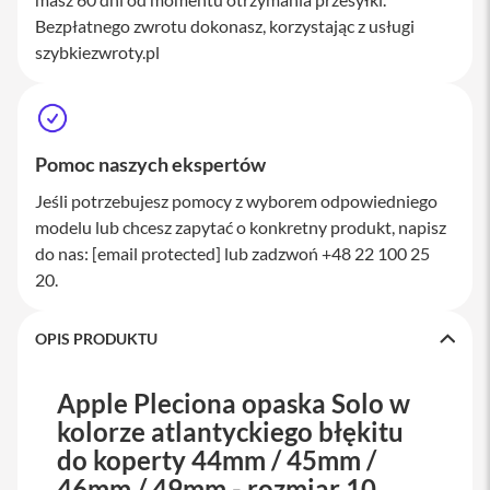
a
Bezpłatnego zwrotu dokonasz, korzystając z usługi
w
szybkiezwroty.pl
i
a
t
u
r
y
Pomoc naszych ekspertów
M
Jeśli potrzebujesz pomocy z wyborem odpowiedniego
y
s
modelu lub chcesz zapytać o konkretny produkt, napisz
z
do nas:
[email protected]
lub zadzwoń +48 22 100 25
k
20.
i
G
ł
OPIS PRODUKTU
a
d
z
Apple Pleciona opaska Solo w
i
kolorze atlantyckiego błękitu
k
i
do koperty 44mm / 45mm /
46mm / 49mm - rozmiar 10
K