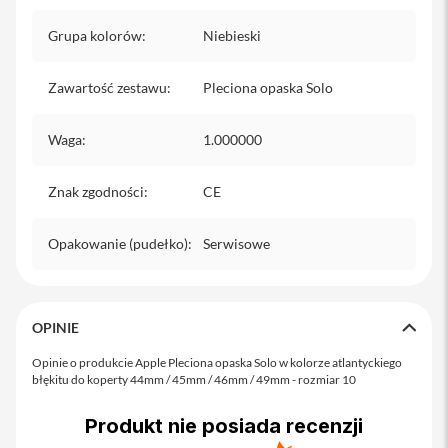
o
M
Grupa kolorów
:
Niebieski
a
x
Zawartość zestawu
:
Pleciona opaska Solo
i
P
h
Waga
:
1.000000
o
n
e
Znak zgodności
:
CE
1
7
Opakowanie (pudełko)
:
Serwisowe
i
P
h
o
OPINIE
n
e
Opinie o produkcie Apple Pleciona opaska Solo w kolorze atlantyckiego
1
błękitu do koperty 44mm / 45mm / 46mm / 49mm - rozmiar 10
6
P
r
Produkt nie posiada recenzji
o