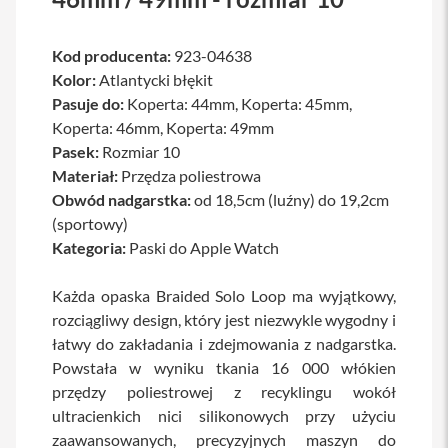
a
b
l
Kod producenta:
923-04638
e
Kolor:
Atlantycki błękit
i
a
Pasuje do:
Koperta: 44mm, Koperta: 45mm,
d
Koperta: 46mm, Koperta: 49mm
a
Pasek:
Rozmiar 10
p
t
Materiał:
Przędza poliestrowa
e
Obwód nadgarstka:
od 18,5cm (luźny) do 19,2cm
r
y
(sportowy)
Kategoria:
Paski do Apple Watch
Ł
a
d
Każda opaska Braided Solo Loop ma wyjątkowy,
o
rozciągliwy design, który jest niezwykle wygodny i
w
łatwy do zakładania i zdejmowania z nadgarstka.
a
r
Powstała w wyniku tkania 16 000 włókien
k
przędzy poliestrowej z recyklingu wokół
i
i
ultracienkich nici silikonowych przy użyciu
z
zaawansowanych, precyzyjnych maszyn do
a