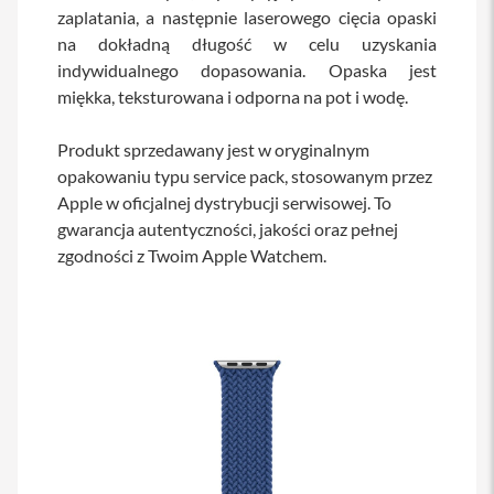
s
zaplatania, a następnie laserowego cięcia opaski
i
na dokładną długość w celu uzyskania
l
indywidualnego dopasowania. Opaska jest
a
n
miękka, teksturowana i odporna na pot i wodę.
i
e
Produkt sprzedawany jest w oryginalnym
E
opakowaniu typu service pack, stosowanym przez
t
Apple w oficjalnej dystrybucji serwisowej. To
u
i
gwarancja autentyczności, jakości oraz pełnej
zgodności z Twoim Apple Watchem.
P
o
k
r
o
w
c
e
i
t
o
r
b