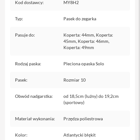
Kod dostawcy
:
MY8H2
iPhone
i
Typ
:
Pasek do zegarka
P
h
o
Pasuje do
:
Koperta: 44mm, Koperta:
n
45mm, Koperta: 46mm,
e
Koperta: 49mm
1
7
P
Rodzaj paska
:
Pleciona opaska Solo
r
o
Pasek
:
Rozmiar 10
i
P
Obwód nadgarstka
h
:
od 18,5cm (luźny) do 19,2cm
o
(sportowy)
n
e
Materiał wykonania
1
:
Przędza poliestrowa
7
P
Kolor
:
Atlantycki błękit
r