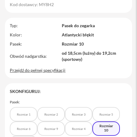
Kod dostawcy: MY8H2
M
a
c
B
Typ
Pasek do zegarka
o
o
Kolor
Atlantycki błękit
k
Pasek
Rozmiar 10
P
r
od 18,5cm (luźny) do 19,2cm
o
Obwód nadgarstka
(sportowy)
M
Przejdź do pełnej specyfikacji
a
c
B
o
SKONFIGURUJ:
o
k
Pasek:
P
r
o
Rozmiar 1
Rozmiar 2
Rozmiar 3
Rozmiar 5
1
4
Rozmiar
Rozmiar 6
Rozmiar 9
Rozmiar 4
10
M