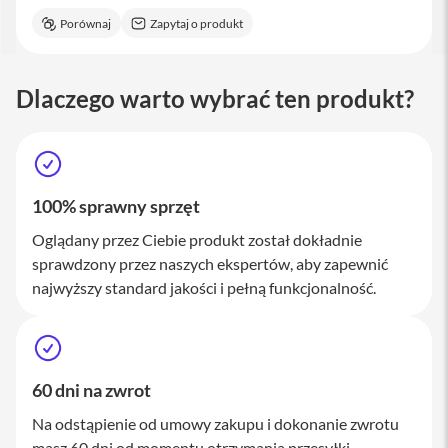
M
Porównaj
Zapytaj o produkt
a
c
S
t
Dlaczego warto wybrać ten produkt?
u
d
i
o
A
100% sprawny sprzęt
k
c
Oglądany przez Ciebie produkt został dokładnie
e
sprawdzony przez naszych ekspertów, aby zapewnić
s
o
najwyższy standard jakości i pełną funkcjonalność.
r
i
a
M
a
60 dni na zwrot
c
Na odstąpienie od umowy zakupu i dokonanie zwrotu
K
l
masz 60 dni od momentu otrzymania przesyłki.