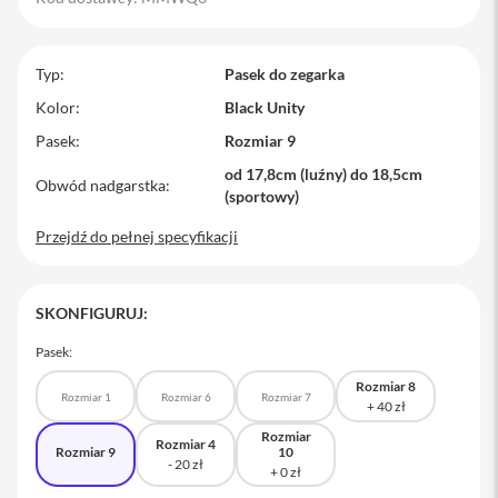
M
a
c
Typ
Pasek do zegarka
B
o
Kolor
Black Unity
o
Pasek
Rozmiar 9
k
P
od 17,8cm (luźny) do 18,5cm
r
Obwód nadgarstka
(sportowy)
o
Przejdź do pełnej specyfikacji
M
a
c
B
SKONFIGURUJ:
o
o
Pasek:
k
P
Rozmiar 8
r
Rozmiar 1
Rozmiar 6
Rozmiar 7
o
1
Rozmiar
Rozmiar 4
4
Rozmiar 9
10
M