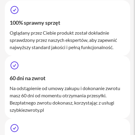
M
a
c
S
100% sprawny sprzęt
t
u
Oglądany przez Ciebie produkt został dokładnie
d
sprawdzony przez naszych ekspertów, aby zapewnić
i
o
najwyższy standard jakości i pełną funkcjonalność.
A
k
c
e
60 dni na zwrot
s
o
Na odstąpienie od umowy zakupu i dokonanie zwrotu
r
masz 60 dni od momentu otrzymania przesyłki.
i
a
Bezpłatnego zwrotu dokonasz, korzystając z usługi
M
szybkiezwroty.pl
a
c
K
l