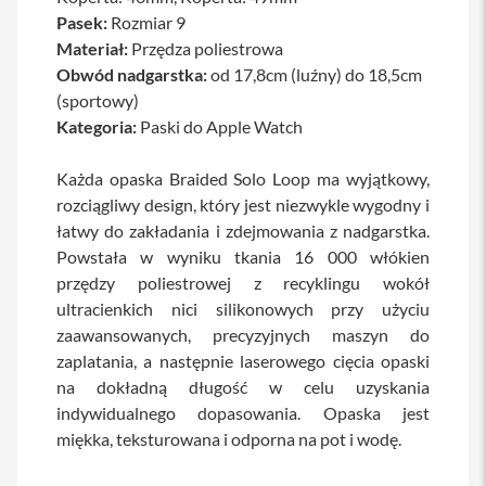
a
Pasek:
Rozmiar 9
b
Materiał:
Przędza poliestrowa
l
Obwód nadgarstka:
e
od 17,8cm (luźny) do 18,5cm
i
(sportowy)
a
Kategoria:
Paski do Apple Watch
d
a
p
Każda opaska Braided Solo Loop ma wyjątkowy,
t
e
rozciągliwy design, który jest niezwykle wygodny i
r
łatwy do zakładania i zdejmowania z nadgarstka.
y
Powstała w wyniku tkania 16 000 włókien
Ł
przędzy poliestrowej z recyklingu wokół
a
ultracienkich nici silikonowych przy użyciu
d
zaawansowanych, precyzyjnych maszyn do
o
w
zaplatania, a następnie laserowego cięcia opaski
a
na dokładną długość w celu uzyskania
r
k
indywidualnego dopasowania. Opaska jest
i
miękka, teksturowana i odporna na pot i wodę.
i
z
a