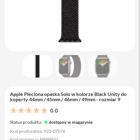
M
a
c
B
o
o
k
A
i
r
1
3
M
a
c
B
Apple Pleciona opaska Solo w kolorze Black Unity do
o
koperty 44mm / 45mm / 46mm / 49mm - rozmiar 9
o
k
0.0
A
i
Status produktu:
dostępny w magazynie
r
1
Kod producenta: 923-07076
5
Kod dostawcy: MMWQ3