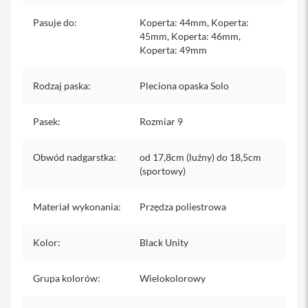
iPhone
Pasuje do
:
Koperta: 44mm, Koperta:
45mm, Koperta: 46mm,
i
P
Koperta: 49mm
h
o
Rodzaj paska
:
Pleciona opaska Solo
n
e
1
Pasek
:
Rozmiar 9
7
P
r
Obwód nadgarstka
:
od 17,8cm (luźny) do 18,5cm
o
(sportowy)
i
P
Materiał wykonania
:
Przędza poliestrowa
h
o
n
Kolor
:
Black Unity
e
1
7
Grupa kolorów
:
Wielokolorowy
P
r