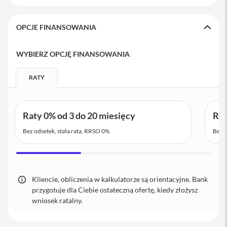
i
P
OPCJE FINANSOWANIA
h
o
n
WYBIERZ OPCJĘ FINANSOWANIA
e
1
RATY
6
P
l
u
Raty 0% od 3 do 20 miesięcy
Rat
s
Bez odsetek, stała rata, RRSO 0%
Bez o
i
P
h
o
n
Kliencie, obliczenia w kalkulatorze są orientacyjne. Bank
e
1
przygotuje dla Ciebie ostateczną ofertę, kiedy złożysz
5
wniosek ratalny.
P
r
o