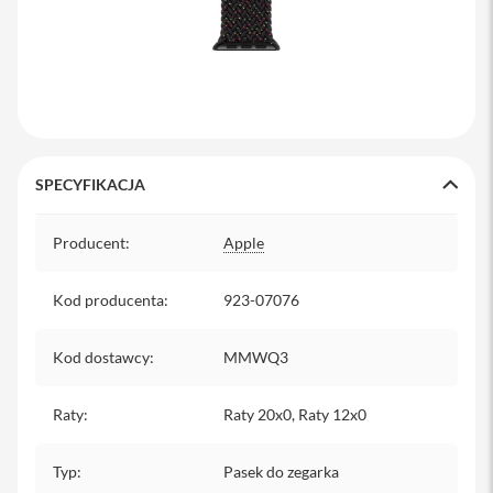
y
P
l
e
c
a
k
i
SPECYFIKACJA
S
Specyfikacja
e
Producent
:
Apple
r
v
i
Kod producenta
:
923-07076
c
e
P
Kod dostawcy
:
MMWQ3
a
c
k
Raty
:
Raty 20x0, Raty 12x0
M
a
c
Typ
:
Pasek do zegarka