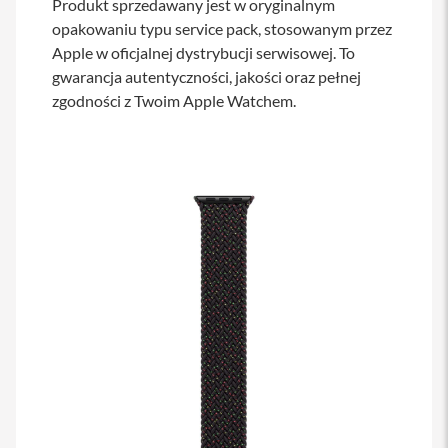
Produkt sprzedawany jest w oryginalnym
s
opakowaniu typu service pack, stosowanym przez
i
l
Apple w oficjalnej dystrybucji serwisowej. To
a
gwarancja autentyczności, jakości oraz pełnej
n
i
zgodności z Twoim Apple Watchem.
e
E
t
u
i
P
o
k
r
o
w
c
e
i
t
o
r
b