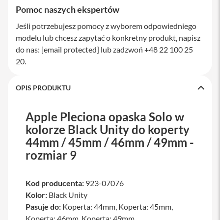
a
Pomoc naszych ekspertów
w
i
Jeśli potrzebujesz pomocy z wyborem odpowiedniego
a
modelu lub chcesz zapytać o konkretny produkt, napisz
t
u
do nas:
[email protected]
lub zadzwoń +48 22 100 25
r
20.
y
M
OPIS PRODUKTU
y
s
z
Apple Pleciona opaska Solo w
k
i
kolorze Black Unity do koperty
44mm / 45mm / 46mm / 49mm -
G
ł
rozmiar 9
a
d
z
Kod producenta:
923-07076
i
k
Kolor:
Black Unity
i
Pasuje do:
Koperta: 44mm, Koperta: 45mm,
Koperta: 46mm, Koperta: 49mm
K