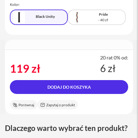
a
Kolor:
c
B
Pride
Black Unity
o
o
k
P
r
o
1
6
20 rat 0% od:
119 zł
6 zł
i
M
a
c
DODAJ DO KOSZYKA
M
a
Porównaj
Zapytaj o produkt
c
m
i
n
Dlaczego warto wybrać ten produkt?
i