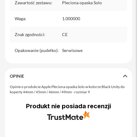
o
Zawartość zestawu
:
Pleciona opaska Solo
M
a
x
Waga
:
1.000000
i
Znak zgodności
:
CE
P
h
o
Opakowanie (pudełko)
:
Serwisowe
n
e
1
7
OPINIE
i
P
Opinie o produkcie Apple Pleciona opaska Solo w kolorze Black Unity do
h
koperty 44mm / 45mm / 46mm / 49mm - rozmiar 9
o
n
Produkt nie posiada recenzji
e
1
6
P
r
o