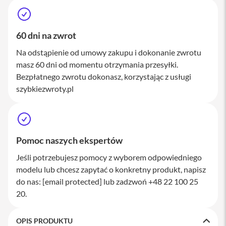
M
a
c
S
60 dni na zwrot
t
u
Na odstąpienie od umowy zakupu i dokonanie zwrotu
d
masz 60 dni od momentu otrzymania przesyłki.
i
Bezpłatnego zwrotu dokonasz, korzystając z usługi
o
szybkiezwroty.pl
A
k
c
e
s
Pomoc naszych ekspertów
o
r
Jeśli potrzebujesz pomocy z wyborem odpowiedniego
i
modelu lub chcesz zapytać o konkretny produkt, napisz
a
M
do nas:
[email protected]
lub zadzwoń +48 22 100 25
a
20.
c
K
OPIS PRODUKTU
l