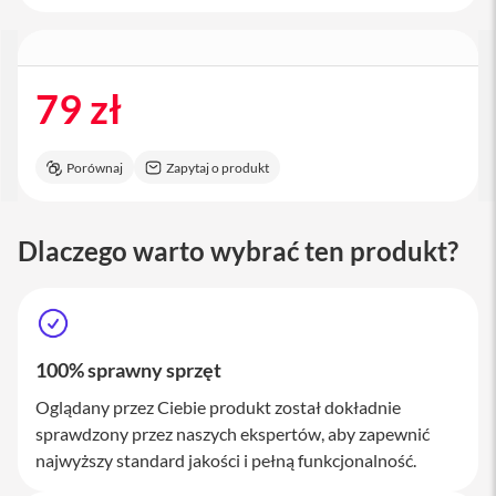
a
c
B
o
o
79 zł
k
P
r
o
Porównaj
Zapytaj o produkt
1
6
i
Dlaczego warto wybrać ten produkt?
M
a
c
M
a
100% sprawny sprzęt
c
m
Oglądany przez Ciebie produkt został dokładnie
i
sprawdzony przez naszych ekspertów, aby zapewnić
n
najwyższy standard jakości i pełną funkcjonalność.
i