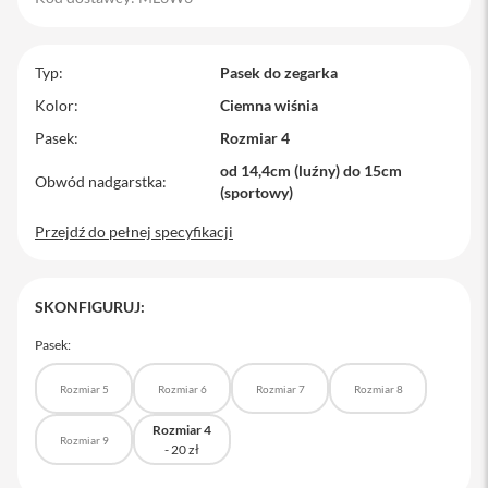
M
a
c
Typ
Pasek do zegarka
B
o
Kolor
Ciemna wiśnia
o
Pasek
Rozmiar 4
k
P
od 14,4cm (luźny) do 15cm
r
Obwód nadgarstka
(sportowy)
o
Przejdź do pełnej specyfikacji
M
a
c
B
SKONFIGURUJ:
o
o
Pasek:
k
P
r
Rozmiar 5
Rozmiar 6
Rozmiar 7
Rozmiar 8
o
1
Rozmiar 4
Rozmiar 9
4
M