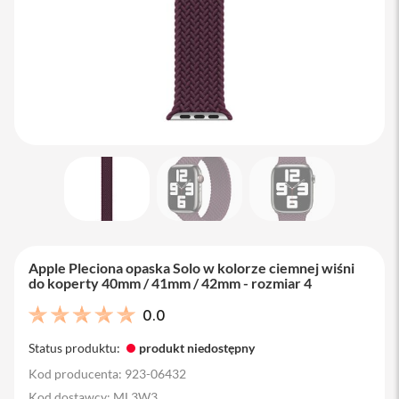
M
a
c
B
o
o
k
A
i
r
1
3
M
a
c
B
Apple Pleciona opaska Solo w kolorze ciemnej wiśni
o
do koperty 40mm / 41mm / 42mm - rozmiar 4
o
k
0.0
A
i
Status produktu:
produkt niedostępny
r
1
Kod producenta: 923-06432
5
Kod dostawcy: ML3W3