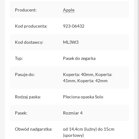
y
Specyfikacja
Producent
:
Apple
P
l
Kod producenta
:
923-06432
e
c
a
Kod dostawcy
k
:
ML3W3
i
Typ
:
Pasek do zegarka
S
e
r
Pasuje do
:
Koperta: 40mm, Koperta:
v
41mm, Koperta: 42mm
i
c
e
Rodzaj paska
:
Pleciona opaska Solo
P
a
c
Pasek
:
Rozmiar 4
k
M
a
Obwód nadgarstka
:
od 14,4cm (luźny) do 15cm
c
(sportowy)