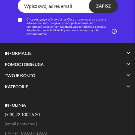
ZAPISZ
i
P
h
Chcę otrzymywać Newsletter. Chcę otrzymywać na podany
adres e-mail informacje o promocjach, nowościach,
o
konkursach, specjalnych rabatach. Zapoznałem się z treścią
n
Regulaminu oraz Polityki Prywatności i akceptuję ich
postanowienia.
e
1
6
P
INFORMACJE
l
u
POMOC I OBSŁUGA
s
TWOJE KONTO
i
P
KATEGORIE
h
o
n
INFOLINIA
e
1
(+48) 22 100 25 20
5
P
[email protected]
r
PN – PT 09:00 – 19:00
o