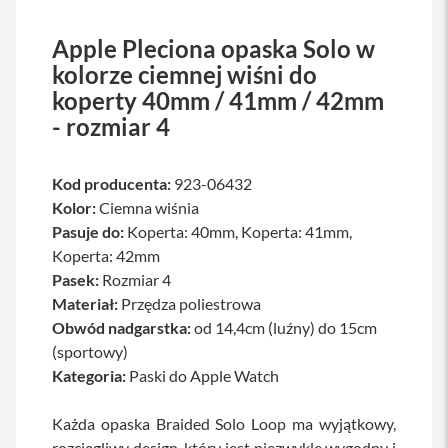
a
w
Apple Pleciona opaska Solo w
i
a
kolorze ciemnej wiśni do
t
koperty 40mm / 41mm / 42mm
u
r
- rozmiar 4
y
M
Kod producenta:
923-06432
y
s
Kolor:
Ciemna wiśnia
z
Pasuje do:
Koperta: 40mm, Koperta: 41mm,
k
Koperta: 42mm
i
Pasek:
Rozmiar 4
G
Materiał:
Przędza poliestrowa
ł
a
Obwód nadgarstka:
od 14,4cm (luźny) do 15cm
d
(sportowy)
z
Kategoria:
Paski do Apple Watch
i
k
i
Każda opaska Braided Solo Loop ma wyjątkowy,
rozciągliwy design, który jest niezwykle wygodny i
K