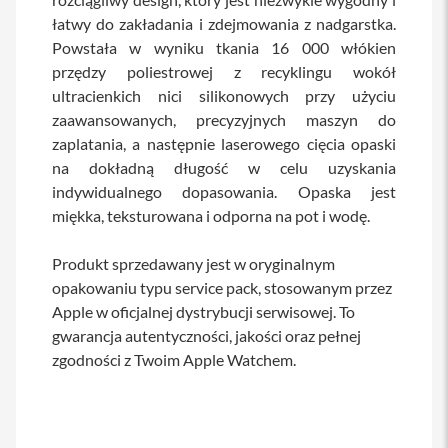
a
łatwy do zakładania i zdejmowania z nadgarstka.
b
Powstała w wyniku tkania 16 000 włókien
l
e
przędzy poliestrowej z recyklingu wokół
i
ultracienkich nici silikonowych przy użyciu
a
zaawansowanych, precyzyjnych maszyn do
d
a
zaplatania, a następnie laserowego cięcia opaski
p
na dokładną długość w celu uzyskania
t
e
indywidualnego dopasowania. Opaska jest
r
miękka, teksturowana i odporna na pot i wodę.
y
Ł
Produkt sprzedawany jest w oryginalnym
a
opakowaniu typu service pack, stosowanym przez
d
o
Apple w oficjalnej dystrybucji serwisowej. To
w
gwarancja autentyczności, jakości oraz pełnej
a
zgodności z Twoim Apple Watchem.
r
k
i
i
z
a