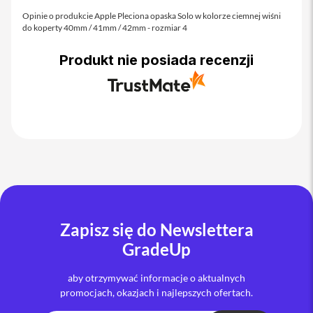
o
M
Opinie o produkcie Apple Pleciona opaska Solo w kolorze ciemnej wiśni
a
do koperty 40mm / 41mm / 42mm - rozmiar 4
x
Produkt nie posiada recenzji
i
P
h
o
n
e
1
7
i
P
h
o
Zapisz się do Newslettera
n
e
GradeUp
1
6
aby otrzymywać informacje o aktualnych
P
promocjach, okazjach i najlepszych ofertach.
r
o