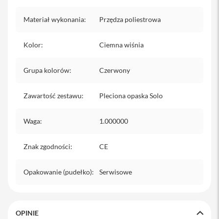
iPhone
Materiał wykonania
:
Przędza poliestrowa
i
P
h
Kolor
:
Ciemna wiśnia
o
n
Grupa kolorów
e
:
Czerwony
1
7
Zawartość zestawu
:
Pleciona opaska Solo
P
r
o
Waga
:
1.000000
i
P
Znak zgodności
:
CE
h
o
n
Opakowanie (pudełko)
:
Serwisowe
e
1
7
P
r
OPINIE