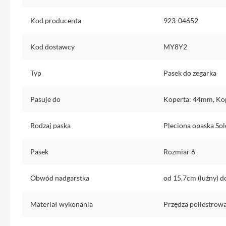
Etui
iPhone
Kod producenta
923-04652
Folie
i
Kod dostawcy
MY8Y2
szkła
ochronne
Typ
Pasek do zegarka
Portfel
MagSafe
Pasuje do
Koperta: 44mm, Ko
Uchwyty
do
Rodzaj paska
Pleciona opaska Sol
iPhone
Pasek
Pasek
Rozmiar 6
na
ramię
Obwód nadgarstka
od 15,7cm (luźny) d
Torba
na
Materiał wykonania
Przędza poliestrow
iPhone
Smycze