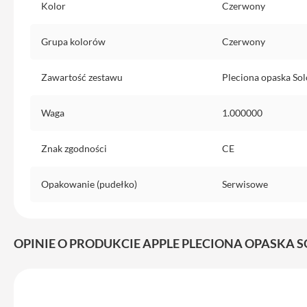
Kolor
Czerwony
do
iPhone
Grupa kolorów
Czerwony
Service
Pack
Zawartość zestawu
Pleciona opaska Sol
iPhone
iPad
Waga
1.000000
iPad
Air
Znak zgodności
CE
iPad
Air
11
Opakowanie (pudełko)
Serwisowe
iPad
Air
13
OPINIE O PRODUKCIE APPLE PLECIONA OPASKA 
iPad
Pro
iPad
Pro