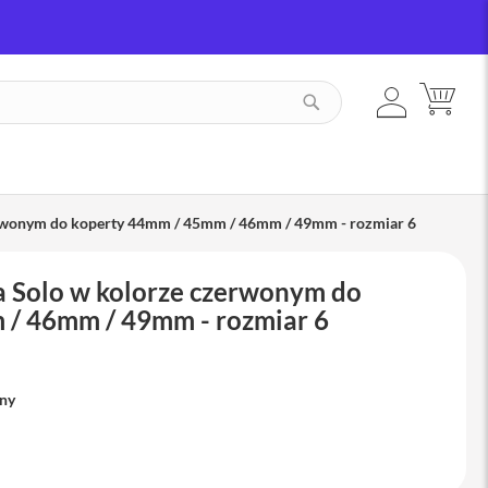
ZALOGUJ
MÓJ
SZUKAJ
SIĘ
erwonym do koperty 44mm / 45mm / 46mm / 49mm - rozmiar 6
a Solo w kolorze czerwonym do
 / 46mm / 49mm - rozmiar 6
pny