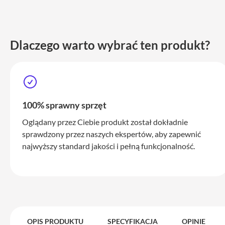
iPhone
17
Pro
Max
Dlaczego warto wybrać ten produkt?
iPhone
17
iPhone
16
Pro
100% sprawny sprzęt
iPhone
Oglądany przez Ciebie produkt został dokładnie
16
sprawdzony przez naszych ekspertów, aby zapewnić
Plus
najwyższy standard jakości i pełną funkcjonalność.
iPhone
15
Pro
iPhone
15
Pro
OPIS PRODUKTU
SPECYFIKACJA
OPINIE