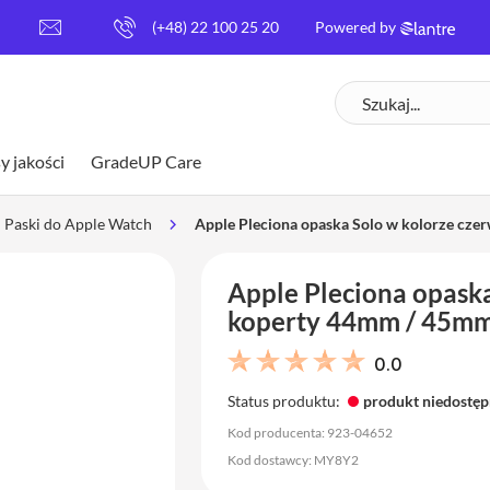
[
(+48) 22 100 25 20
Powered by
e
m
Szukaj
a
i
l
y jakości
GradeUP Care
p
r
o
Paski do Apple Watch
Apple Pleciona opaska Solo w kolorze cz
t
e
Apple Pleciona opask
c
t
koperty 44mm / 45mm
e
d
0.0
]
Status produktu:
produkt niedostę
Kod producenta: 923-04652
Kod dostawcy: MY8Y2