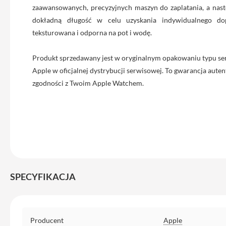
zaawansowanych, precyzyjnych maszyn do zaplatania, a nast
iPhone
dokładną długość w celu uzyskania indywidualnego dop
13
Pro
teksturowana i odporna na pot i wodę.
Max
Produkt sprzedawany jest w oryginalnym opakowaniu typu se
Akcesoria
iPhone
Apple w oficjalnej dystrybucji serwisowej. To gwarancja autent
zgodności z Twoim Apple Watchem.
AirTag
Ładowarki
iPhone
Kable
i
adaptery
Powerbank
SPECYFIKACJA
do
iPhone
Słuchawki
Specyfikacja
iPhone
Producent
Apple