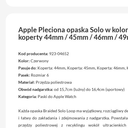
Max
iPhone
15
iPhone
Apple Pleciona opaska Solo w kol
15
koperty 44mm / 45mm / 46mm / 49
Plus
iPhone
14
Kod producenta:
923-04652
Pro
Kolor:
Czerwony
Pasuje do:
Koperta: 44mm, Koperta: 45mm, Koperta: 46mm,
iPhone
14
Pasek:
Rozmiar 6
Pro
Materiał:
Przędza poliestrowa
Max
Obwód nadgarstka:
od 15,7cm (luźny) do 16,4cm (sportowy)
iPhone
Kategoria:
Paski do Apple Watch
13
Każda opaska Braided Solo Loop ma wyjątkowy, rozciągliwy de
iPhone
13
i łatwy do zakładania i zdejmowania z nadgarstka. Powstał
Pro
przędzy poliestrowej z recyklingu wokół ultracienkich