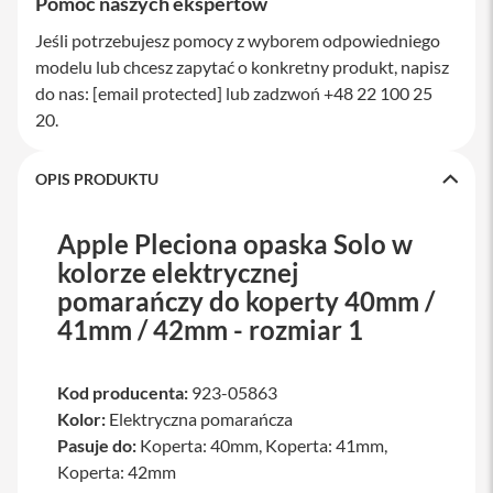
Pomoc naszych ekspertów
a
w
Jeśli potrzebujesz pomocy z wyborem odpowiedniego
i
modelu lub chcesz zapytać o konkretny produkt, napisz
a
t
do nas:
[email protected]
lub zadzwoń +48 22 100 25
u
20.
r
y
OPIS PRODUKTU
M
y
s
Apple Pleciona opaska Solo w
z
k
kolorze elektrycznej
i
pomarańczy do koperty 40mm /
G
41mm / 42mm - rozmiar 1
ł
a
d
Kod producenta:
923-05863
z
i
Kolor:
Elektryczna pomarańcza
k
Pasuje do:
Koperta: 40mm, Koperta: 41mm,
i
Koperta: 42mm
K