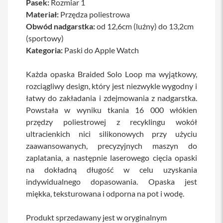
Pasek:
Rozmiar 1
a
Materiał:
Przędza poliestrowa
b
l
Obwód nadgarstka:
od 12,6cm (luźny) do 13,2cm
e
(sportowy)
i
Kategoria:
Paski do Apple Watch
a
d
a
Każda opaska Braided Solo Loop ma wyjątkowy,
p
t
rozciągliwy design, który jest niezwykle wygodny i
e
łatwy do zakładania i zdejmowania z nadgarstka.
r
Powstała w wyniku tkania 16 000 włókien
y
przędzy poliestrowej z recyklingu wokół
Ł
ultracienkich nici silikonowych przy użyciu
a
zaawansowanych, precyzyjnych maszyn do
d
o
zaplatania, a następnie laserowego cięcia opaski
w
na dokładną długość w celu uzyskania
a
r
indywidualnego dopasowania. Opaska jest
k
miękka, teksturowana i odporna na pot i wodę.
i
i
z
Produkt sprzedawany jest w oryginalnym
a