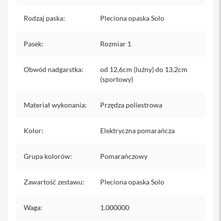
iPhone
Rodzaj paska
:
Pleciona opaska Solo
i
P
Pasek
:
Rozmiar 1
h
o
n
Obwód nadgarstka
:
od 12,6cm (luźny) do 13,2cm
e
(sportowy)
1
7
P
Materiał wykonania
:
Przędza poliestrowa
r
o
Kolor
:
Elektryczna pomarańcza
i
P
h
Grupa kolorów
:
Pomarańczowy
o
n
e
Zawartość zestawu
:
Pleciona opaska Solo
1
7
P
Waga
:
1.000000
r