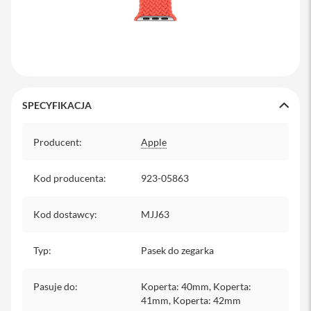
y
P
l
e
c
a
k
SPECYFIKACJA
i
Specyfikacja
S
Producent
:
Apple
e
r
v
Kod producenta
:
923-05863
i
c
e
Kod dostawcy
:
MJJ63
P
a
c
Typ
:
Pasek do zegarka
k
M
a
Pasuje do
:
Koperta: 40mm, Koperta:
c
41mm, Koperta: 42mm