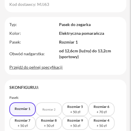
Kod dostawcy: MJJ63
M
a
c
B
Typ
Pasek do zegarka
o
o
Kolor
Elektryczna pomarańcza
k
Pasek
Rozmiar 1
P
r
od 12,6cm (luźny) do 13,2cm
o
Obwód nadgarstka
(sportowy)
M
Przejdź do pełnej specyfikacji
a
c
B
o
SKONFIGURUJ:
o
k
Pasek:
P
r
Rozmiar 5
Rozmiar 6
Rozmiar 1
o
Rozmiar 2
1
4
Rozmiar 7
Rozmiar 8
Rozmiar 9
Rozmiar 4
M