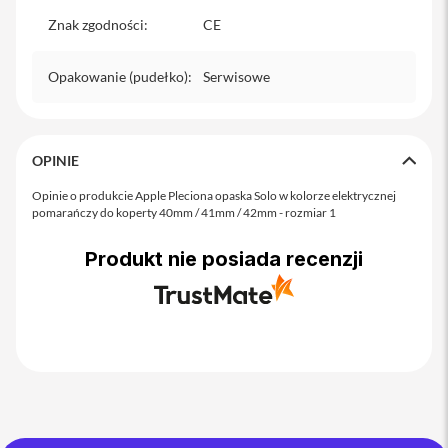
o
M
Znak zgodności
:
CE
a
x
Opakowanie (pudełko)
:
Serwisowe
i
P
h
o
OPINIE
n
e
Opinie o produkcie Apple Pleciona opaska Solo w kolorze elektrycznej
1
pomarańczy do koperty 40mm / 41mm / 42mm - rozmiar 1
7
Produkt nie posiada recenzji
i
P
h
o
n
e
1
6
P
r
o