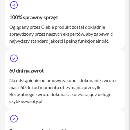
M
a
c
100% sprawny sprzęt
S
t
Oglądany przez Ciebie produkt został dokładnie
u
sprawdzony przez naszych ekspertów, aby zapewnić
d
i
najwyższy standard jakości i pełną funkcjonalność.
o
A
k
c
60 dni na zwrot
e
s
Na odstąpienie od umowy zakupu i dokonanie zwrotu
o
masz 60 dni od momentu otrzymania przesyłki.
r
i
Bezpłatnego zwrotu dokonasz, korzystając z usługi
a
szybkiezwroty.pl
M
a
c
K
l