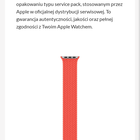
opakowaniu typu service pack, stosowanym przez
s
i
Apple w oficjalnej dystrybucji serwisowej. To
l
gwarancja autentyczności, jakości oraz pełnej
a
n
zgodności z Twoim Apple Watchem.
i
e
E
t
u
i
P
o
k
r
o
w
c
e
i
t
o
r
b