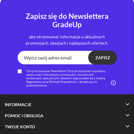
i
P
Zapisz się do Newslettera
h
GradeUp
o
n
e
aby otrzymywać informacje o aktualnych
1
promocjach, okazjach i najlepszych ofertach.
6
P
l
ZAPISZ
u
s
Chcę otrzymywać Newsletter. Chcę otrzymywać na podany
adres e-mail informacje o promocjach, nowościach,
konkursach, specjalnych rabatach. Zapoznałem się z treścią
i
Regulaminu oraz Polityki Prywatności i akceptuję ich
P
postanowienia.
h
o
n
INFORMACJE
e
1
POMOC I OBSŁUGA
5
P
TWOJE KONTO
r
o