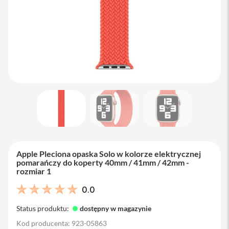
M
a
c
B
o
o
k
A
i
r
1
3
M
a
c
B
Apple Pleciona opaska Solo w kolorze elektrycznej
o
pomarańczy do koperty 40mm / 41mm / 42mm -
o
rozmiar 1
k
A
0.0
i
r
Status produktu:
dostępny w magazynie
1
5
Kod producenta: 923-05863