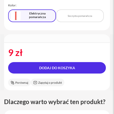
a
Kolor:
c
B
Elektryczna
o
Soczysta pomarańcza
pomarańcza
o
k
P
r
o
1
6
9 zł
i
M
a
DODAJ DO KOSZYKA
c
M
Porównaj
Zapytaj o produkt
a
c
m
i
Dlaczego warto wybrać ten produkt?
n
i