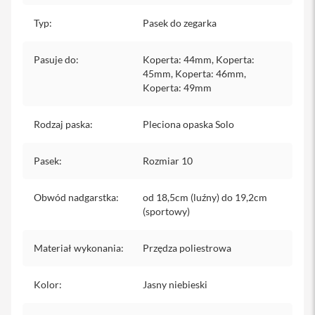
y
Typ
:
Pasek do zegarka
P
l
Pasuje do
e
:
Koperta: 44mm, Koperta:
c
45mm, Koperta: 46mm,
a
Koperta: 49mm
k
i
Rodzaj paska
:
Pleciona opaska Solo
S
e
r
Pasek
:
Rozmiar 10
v
i
c
Obwód nadgarstka
:
od 18,5cm (luźny) do 19,2cm
e
(sportowy)
P
a
c
Materiał wykonania
:
Przędza poliestrowa
k
M
Kolor
:
Jasny niebieski
a
c