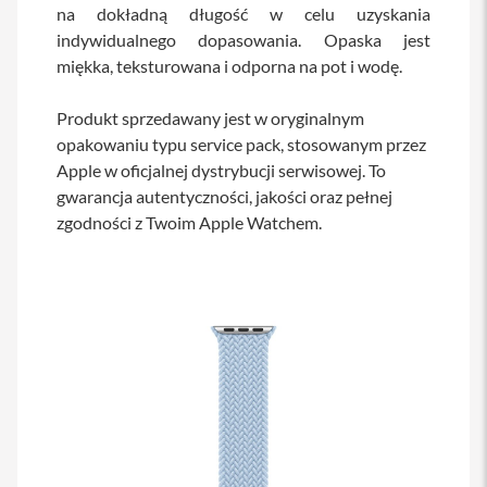
na dokładną długość w celu uzyskania
a
b
indywidualnego dopasowania. Opaska jest
l
miękka, teksturowana i odporna na pot i wodę.
e
i
a
Produkt sprzedawany jest w oryginalnym
d
opakowaniu typu service pack, stosowanym przez
a
p
Apple w oficjalnej dystrybucji serwisowej. To
t
gwarancja autentyczności, jakości oraz pełnej
e
zgodności z Twoim Apple Watchem.
r
y
Ł
a
d
o
w
a
r
k
i
i
z
a