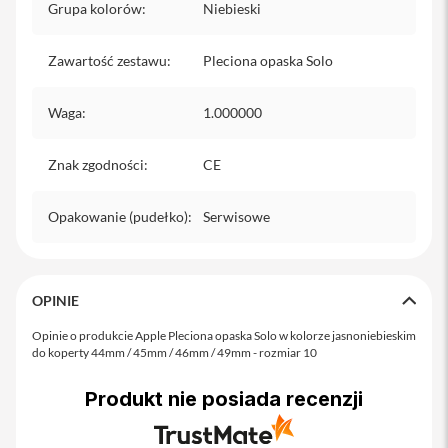
Grupa kolorów
:
Niebieski
iPhone
i
Zawartość zestawu
:
Pleciona opaska Solo
P
h
o
Waga
:
1.000000
n
e
1
Znak zgodności
:
CE
7
P
r
Opakowanie (pudełko)
:
Serwisowe
o
i
P
OPINIE
h
o
Opinie o produkcie Apple Pleciona opaska Solo w kolorze jasnoniebieskim
n
do koperty 44mm / 45mm / 46mm / 49mm - rozmiar 10
e
1
Produkt nie posiada recenzji
7
P
r