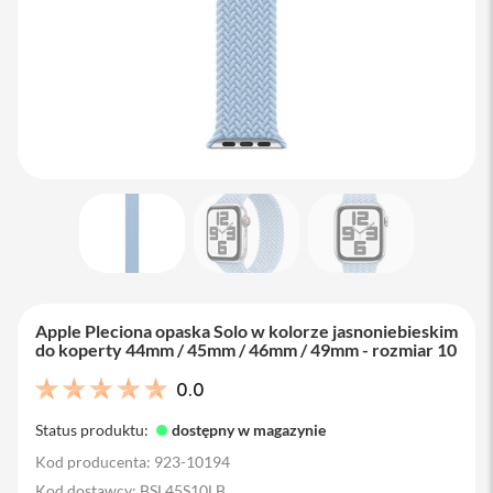
M
a
c
B
o
o
k
A
i
r
1
3
M
a
c
B
Apple Pleciona opaska Solo w kolorze jasnoniebieskim
o
do koperty 44mm / 45mm / 46mm / 49mm - rozmiar 10
o
k
0.0
A
i
Status produktu:
dostępny w magazynie
r
1
Kod producenta: 923-10194
5
Kod dostawcy: BSL45S10LB