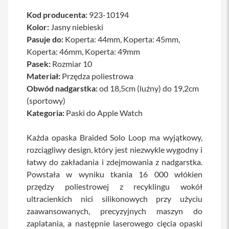
a
Kod producenta:
923-10194
w
i
Kolor:
Jasny niebieski
a
Pasuje do:
Koperta: 44mm, Koperta: 45mm,
t
u
Koperta: 46mm, Koperta: 49mm
r
Pasek:
Rozmiar 10
y
Materiał:
Przędza poliestrowa
M
Obwód nadgarstka:
od 18,5cm (luźny) do 19,2cm
y
(sportowy)
s
Kategoria:
Paski do Apple Watch
z
k
i
Każda opaska Braided Solo Loop ma wyjątkowy,
rozciągliwy design, który jest niezwykle wygodny i
G
ł
łatwy do zakładania i zdejmowania z nadgarstka.
a
Powstała w wyniku tkania 16 000 włókien
d
z
przędzy poliestrowej z recyklingu wokół
i
ultracienkich nici silikonowych przy użyciu
k
i
zaawansowanych, precyzyjnych maszyn do
zaplatania, a następnie laserowego cięcia opaski
K