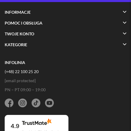
i
INFORMACJE
P
h
POMOC I OBSŁUGA
o
n
TWOJE KONTO
e
1
KATEGORIE
6
P
l
u
INFOLINIA
s
(+48) 22 100 25 20
i
[email protected]
P
h
PN – PT 09:00 – 19:00
o
n
e
1
5
P
r
4.9
o