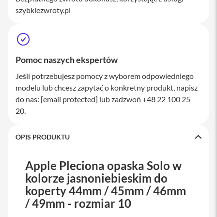
M
szybkiezwroty.pl
a
c
S
t
u
d
Pomoc naszych ekspertów
i
o
Jeśli potrzebujesz pomocy z wyborem odpowiedniego
modelu lub chcesz zapytać o konkretny produkt, napisz
A
do nas:
[email protected]
lub zadzwoń +48 22 100 25
k
20.
c
e
s
o
OPIS PRODUKTU
r
i
a
Apple Pleciona opaska Solo w
M
kolorze jasnoniebieskim do
a
koperty 44mm / 45mm / 46mm
c
/ 49mm - rozmiar 10
K
l