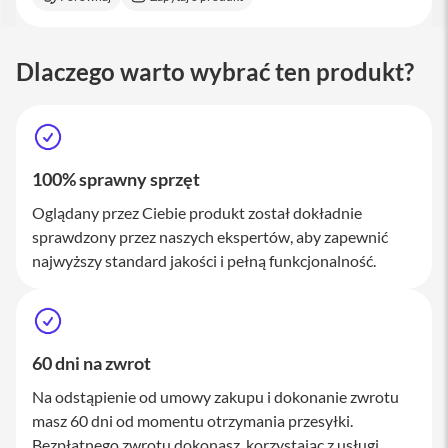
a
c
B
o
Dlaczego warto wybrać ten produkt?
o
k
P
r
o
1
100% sprawny sprzęt
6
Oglądany przez Ciebie produkt został dokładnie
i
sprawdzony przez naszych ekspertów, aby zapewnić
M
a
najwyższy standard jakości i pełną funkcjonalność.
c
M
a
c
60 dni na zwrot
m
i
Na odstąpienie od umowy zakupu i dokonanie zwrotu
n
masz 60 dni od momentu otrzymania przesyłki.
i
Bezpłatnego zwrotu dokonasz, korzystając z usługi