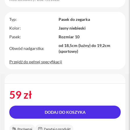
M
a
c
Typ
Pasek do zegarka
B
o
Kolor
Jasny niebieski
o
Pasek
Rozmiar 10
k
P
od 18,5cm (luźny) do 19,2cm
r
Obwód nadgarstka
(sportowy)
o
Przejdź do pełnej specyfikacji
M
a
c
B
o
o
59 zł
k
P
r
o
DODAJ DO KOSZYKA
1
4
M
Porównaj
Zapytaj o produkt