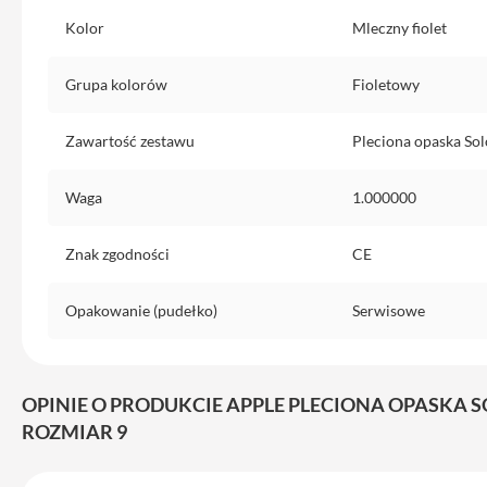
do
Kolor
Mleczny fiolet
iPhone
Service
Grupa kolorów
Fioletowy
Pack
iPhone
Zawartość zestawu
Pleciona opaska Sol
iPad
iPad
Waga
1.000000
Air
iPad
Znak zgodności
CE
Air
11
Opakowanie (pudełko)
Serwisowe
iPad
Air
13
OPINIE O PRODUKCIE APPLE PLECIONA OPASKA S
iPad
ROZMIAR 9
Pro
iPad
Pro