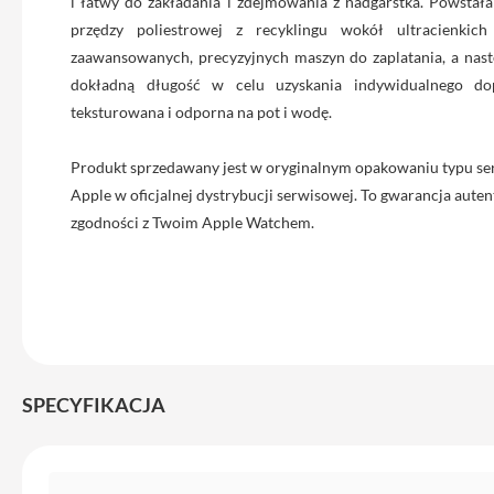
i łatwy do zakładania i zdejmowania z nadgarstka. Powstał
iPhone
przędzy poliestrowej z recyklingu wokół ultracienkich
13
zaawansowanych, precyzyjnych maszyn do zaplatania, a nast
Pro
dokładną długość w celu uzyskania indywidualnego dop
Max
teksturowana i odporna na pot i wodę.
Akcesoria
iPhone
Produkt sprzedawany jest w oryginalnym opakowaniu typu se
AirTag
Apple w oficjalnej dystrybucji serwisowej. To gwarancja autent
Ładowarki
zgodności z Twoim Apple Watchem.
iPhone
Kable
i
adaptery
Powerbank
do
SPECYFIKACJA
iPhone
Słuchawki
iPhone
Specyfikacja