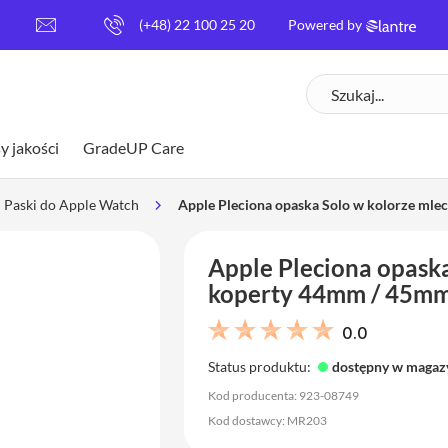
[
(+48) 22 100 25 20
Powered by
e
m
Szukaj
a
i
l
y jakości
GradeUP Care
p
r
o
Paski do Apple Watch
Apple Pleciona opaska Solo w kolorze mle
t
e
Apple Pleciona opaska
c
t
koperty 44mm / 45mm
e
d
0.0
]
Status produktu:
dostępny w magaz
Kod producenta: 923-08749
Kod dostawcy: MR203