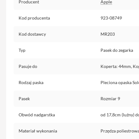
Producent
Apple
Etui
iPhone
Kod producenta
923-08749
Folie
i
szkła
Kod dostawcy
MR203
ochronne
Portfel
Typ
Pasek do zegarka
MagSafe
Pasuje do
Koperta: 44mm, Ko
Uchwyty
do
iPhone
Rodzaj paska
Pleciona opaska Sol
Pasek
na
Pasek
Rozmiar 9
ramię
Torba
Obwód nadgarstka
od 17,8cm (luźny) d
na
iPhone
Materiał wykonania
Przędza poliestrow
Smycze