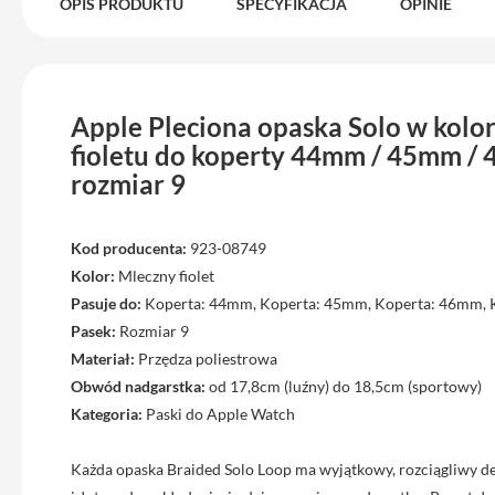
Max
OPIS PRODUKTU
SPECYFIKACJA
OPINIE
iPhone
15
iPhone
15
Apple Pleciona opaska Solo w kolo
Plus
fioletu do koperty 44mm / 45mm /
rozmiar 9
iPhone
14
Pro
Kod producenta:
923-08749
iPhone
Kolor:
Mleczny fiolet
14
Pasuje do:
Koperta: 44mm, Koperta: 45mm, Koperta: 46mm,
Pro
Pasek:
Rozmiar 9
Max
Materiał:
Przędza poliestrowa
iPhone
Obwód nadgarstka:
od 17,8cm (luźny) do 18,5cm (sportowy)
13
Kategoria:
Paski do Apple Watch
iPhone
13
Każda opaska Braided Solo Loop ma wyjątkowy, rozciągliwy de
Pro