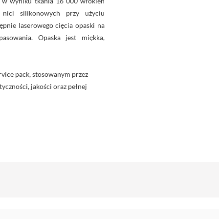
a w wyniku tkania 16 000 włókien
 nici silikonowych przy użyciu
ępnie laserowego cięcia opaski na
asowania. Opaska jest miękka,
rvice pack, stosowanym przez
yczności, jakości oraz pełnej