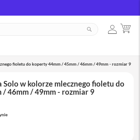
ZALOGUJ
MÓJ
SZUKAJ
SIĘ
cznego fioletu do koperty 44mm / 45mm / 46mm / 49mm - rozmiar 9
 Solo w kolorze mlecznego fioletu do
 / 46mm / 49mm - rozmiar 9
ynie