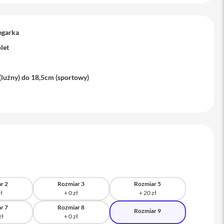
egarka
let
(luźny) do 18,5cm (sportowy)
r 2
Rozmiar 3
Rozmiar 5
r 7
Rozmiar 8
Rozmiar 9