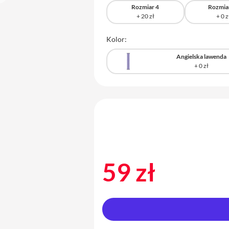
Rozmiar 4
Rozmia
Kolor:
Angielska lawenda
59 zł