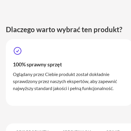
iPhone
17
Pro
Max
Dlaczego warto wybrać ten produkt?
iPhone
17
iPhone
16
Pro
100% sprawny sprzęt
iPhone
16
Oglądany przez Ciebie produkt został dokładnie
Plus
sprawdzony przez naszych ekspertów, aby zapewnić
najwyższy standard jakości i pełną funkcjonalność.
iPhone
15
Pro
iPhone
15
Pro