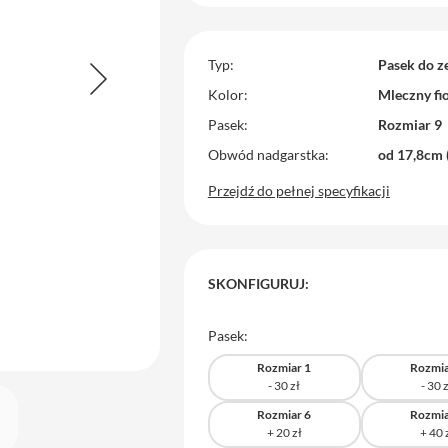
Typ
Pasek do z
Kolor
Mleczny fio
Pasek
Rozmiar 9
Obwód nadgarstka
od 17,8cm 
Przejdź do pełnej specyfikacji
SKONFIGURUJ:
Pasek:
Rozmiar 1
Rozmia
Rozmiar 6
Rozmia