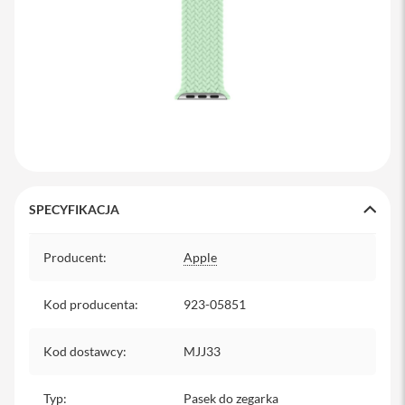
y
P
l
e
c
a
k
i
S
e
r
SPECYFIKACJA
v
i
Specyfikacja
c
Producent
:
Apple
e
P
a
Kod producenta
:
923-05851
c
k
M
Kod dostawcy
:
MJJ33
a
c
Typ
:
Pasek do zegarka