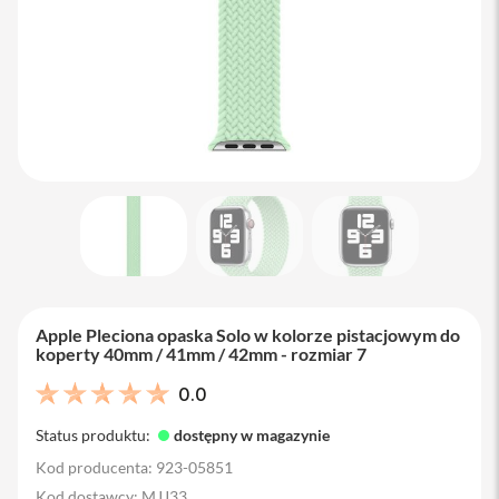
M
a
c
B
o
o
k
A
i
r
1
3
M
a
c
B
Apple Pleciona opaska Solo w kolorze pistacjowym do
o
koperty 40mm / 41mm / 42mm - rozmiar 7
o
k
0.0
A
i
Status produktu:
dostępny w magazynie
r
1
Kod producenta: 923-05851
5
Kod dostawcy: MJJ33