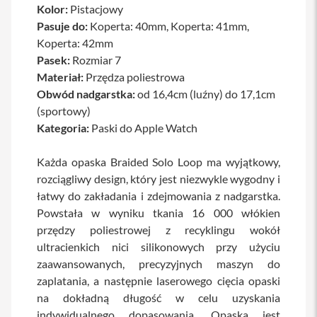
Kolor:
Pistacjowy
a
b
Pasuje do:
Koperta: 40mm, Koperta: 41mm,
l
Koperta: 42mm
e
Pasek:
Rozmiar 7
i
a
Materiał:
Przędza poliestrowa
d
Obwód nadgarstka:
od 16,4cm (luźny) do 17,1cm
a
p
(sportowy)
t
Kategoria:
Paski do Apple Watch
e
r
y
Każda opaska Braided Solo Loop ma wyjątkowy,
rozciągliwy design, który jest niezwykle wygodny i
Ł
a
łatwy do zakładania i zdejmowania z nadgarstka.
d
Powstała w wyniku tkania 16 000 włókien
o
przędzy poliestrowej z recyklingu wokół
w
a
ultracienkich nici silikonowych przy użyciu
r
zaawansowanych, precyzyjnych maszyn do
k
i
zaplatania, a następnie laserowego cięcia opaski
i
na dokładną długość w celu uzyskania
z
indywidualnego dopasowania. Opaska jest
a