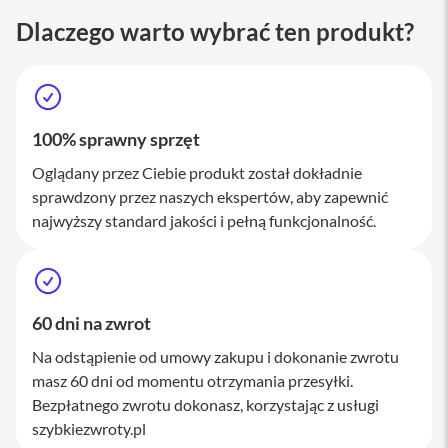
M
Dlaczego warto wybrać ten produkt?
a
c
S
t
u
d
i
100% sprawny sprzęt
o
Oglądany przez Ciebie produkt został dokładnie
A
sprawdzony przez naszych ekspertów, aby zapewnić
k
najwyższy standard jakości i pełną funkcjonalność.
c
e
s
o
r
i
60 dni na zwrot
a
M
Na odstąpienie od umowy zakupu i dokonanie zwrotu
a
masz 60 dni od momentu otrzymania przesyłki.
c
Bezpłatnego zwrotu dokonasz, korzystając z usługi
szybkiezwroty.pl
K
l