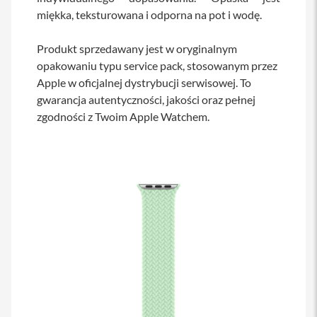
s
miękka, teksturowana i odporna na pot i wodę.
i
l
a
Produkt sprzedawany jest w oryginalnym
n
opakowaniu typu service pack, stosowanym przez
i
Apple w oficjalnej dystrybucji serwisowej. To
e
gwarancja autentyczności, jakości oraz pełnej
E
zgodności z Twoim Apple Watchem.
t
u
i
P
o
k
r
o
w
c
e
i
t
o
r
b