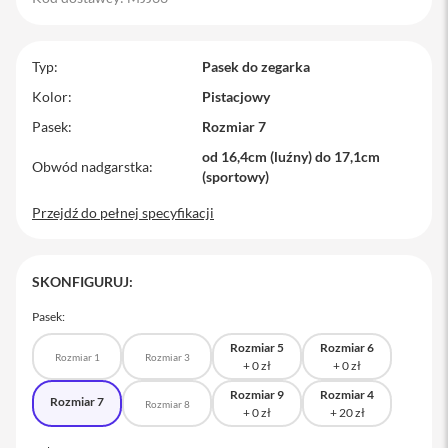
M
a
c
Typ
Pasek do zegarka
B
o
Kolor
Pistacjowy
o
Pasek
Rozmiar 7
k
P
od 16,4cm (luźny) do 17,1cm
r
Obwód nadgarstka
(sportowy)
o
Przejdź do pełnej specyfikacji
M
a
c
B
SKONFIGURUJ:
o
o
Pasek:
k
P
Rozmiar 5
Rozmiar 6
r
Rozmiar 1
Rozmiar 3
o
1
Rozmiar 9
Rozmiar 4
Rozmiar 7
Rozmiar 8
4
M