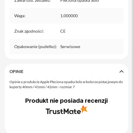
Zawartość zestawu
:
Pleciona opaska Solo
o
M
a
Waga
:
1.000000
x
i
Znak zgodności
:
CE
P
h
o
Opakowanie (pudełko)
:
Serwisowe
n
e
1
7
OPINIE
i
Opinie o produkcie Apple Pleciona opaska Solo w kolorze pistacjowym do
P
koperty 40mm / 41mm / 42mm - rozmiar 7
h
o
n
Produkt nie posiada recenzji
e
1
6
P
r
o