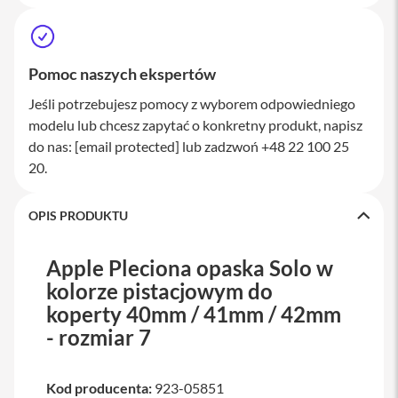
a
w
i
a
Pomoc naszych ekspertów
t
u
Jeśli potrzebujesz pomocy z wyborem odpowiedniego
r
y
modelu lub chcesz zapytać o konkretny produkt, napisz
do nas:
[email protected]
lub zadzwoń +48 22 100 25
M
y
20.
s
z
k
OPIS PRODUKTU
i
G
Apple Pleciona opaska Solo w
ł
kolorze pistacjowym do
a
d
koperty 40mm / 41mm / 42mm
z
- rozmiar 7
i
k
i
Kod producenta:
923-05851
K