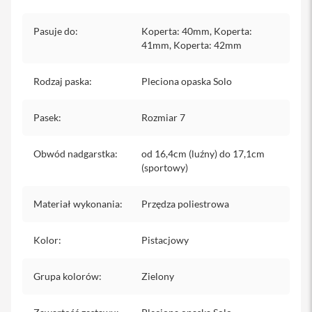
iPhone
Pasuje do
:
Koperta: 40mm, Koperta:
i
41mm, Koperta: 42mm
P
h
o
Rodzaj paska
:
Pleciona opaska Solo
n
e
1
Pasek
:
Rozmiar 7
7
P
r
Obwód nadgarstka
:
od 16,4cm (luźny) do 17,1cm
o
(sportowy)
i
P
Materiał wykonania
:
Przędza poliestrowa
h
o
n
Kolor
:
Pistacjowy
e
1
Grupa kolorów
:
Zielony
7
P
r