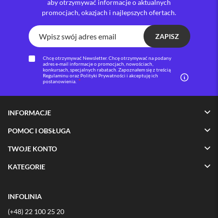
aby otrzymywać informacje o aktualnych
promocjach, okazjach i najlepszych ofertach.
i
P
h
ZAPISZ
o
n
e
Chcę otrzymywać Newsletter. Chcę otrzymywać na podany
adres e-mail informacje o promocjach, nowościach,
1
konkursach, specjalnych rabatach. Zapoznałem się z treścią
6
Regulaminu oraz Polityki Prywatności i akceptuję ich
postanowienia.
P
l
u
s
INFORMACJE
i
POMOC I OBSŁUGA
P
h
TWOJE KONTO
o
n
KATEGORIE
e
1
5
INFOLINIA
P
r
(+48) 22 100 25 20
o