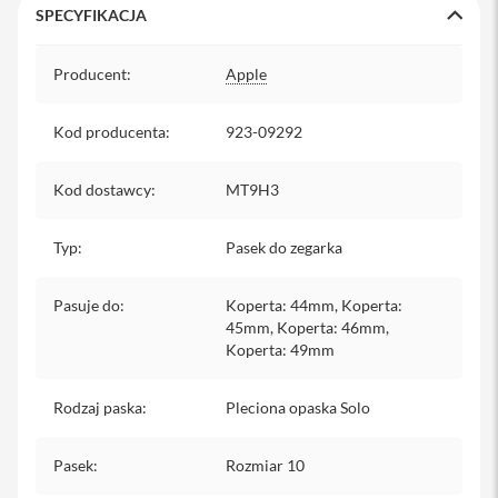
SPECYFIKACJA
y
Specyfikacja
P
Producent
:
Apple
l
e
c
Kod producenta
a
:
923-09292
k
i
Kod dostawcy
:
MT9H3
S
e
Typ
:
Pasek do zegarka
r
v
i
Pasuje do
:
Koperta: 44mm, Koperta:
c
45mm, Koperta: 46mm,
e
Koperta: 49mm
P
a
c
Rodzaj paska
:
Pleciona opaska Solo
k
M
a
Pasek
:
Rozmiar 10
c