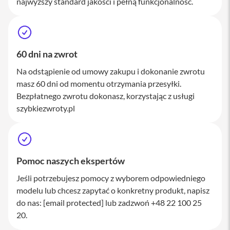
najwyższy standard jakości i pełną funkcjonalność.
M
a
c
S
t
u
60 dni na zwrot
d
i
Na odstąpienie od umowy zakupu i dokonanie zwrotu
o
masz 60 dni od momentu otrzymania przesyłki.
Bezpłatnego zwrotu dokonasz, korzystając z usługi
A
szybkiezwroty.pl
k
c
e
s
o
r
Pomoc naszych ekspertów
i
a
Jeśli potrzebujesz pomocy z wyborem odpowiedniego
M
modelu lub chcesz zapytać o konkretny produkt, napisz
a
c
do nas:
[email protected]
lub zadzwoń +48 22 100 25
20.
K
l