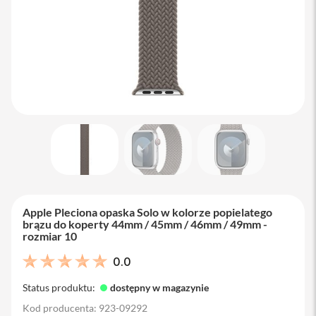
M
a
c
B
o
o
k
A
i
r
1
3
M
a
c
B
Apple Pleciona opaska Solo w kolorze popielatego
o
brązu do koperty 44mm / 45mm / 46mm / 49mm -
o
rozmiar 10
k
A
0.0
i
r
Status produktu:
dostępny w magazynie
1
5
Kod producenta: 923-09292