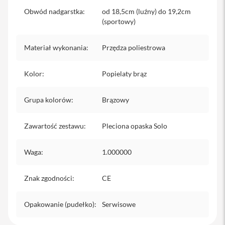
iPhone
Obwód nadgarstka
:
od 18,5cm (luźny) do 19,2cm
(sportowy)
i
P
h
Materiał wykonania
:
Przędza poliestrowa
o
n
e
Kolor
:
Popielaty brąz
1
7
P
Grupa kolorów
:
Brązowy
r
o
Zawartość zestawu
:
Pleciona opaska Solo
i
P
Waga
:
1.000000
h
o
n
Znak zgodności
:
CE
e
1
7
Opakowanie (pudełko)
:
Serwisowe
P
r