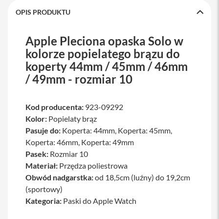
a
OPIS PRODUKTU
w
i
a
Apple Pleciona opaska Solo w
t
u
kolorze popielatego brązu do
r
koperty 44mm / 45mm / 46mm
y
/ 49mm - rozmiar 10
M
y
s
Kod producenta:
923-09292
z
k
Kolor:
Popielaty brąz
i
Pasuje do:
Koperta: 44mm, Koperta: 45mm,
Koperta: 46mm, Koperta: 49mm
G
ł
Pasek:
Rozmiar 10
a
Materiał:
Przędza poliestrowa
d
z
Obwód nadgarstka:
od 18,5cm (luźny) do 19,2cm
i
(sportowy)
k
Kategoria:
Paski do Apple Watch
i
K