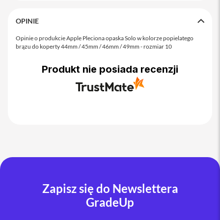
o
M
a
OPINIE
x
Opinie o produkcie Apple Pleciona opaska Solo w kolorze popielatego
brązu do koperty 44mm / 45mm / 46mm / 49mm - rozmiar 10
i
P
h
Produkt nie posiada recenzji
o
n
e
1
7
i
P
h
o
n
e
1
Zapisz się do Newslettera
6
P
GradeUp
r
o