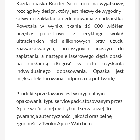
Każda opaska Braided Solo Loop ma wyjątkowy,
a
rozciągliwy design, który jest niezwykle wygodny i
b
l
łatwy do zakładania i zdejmowania z nadgarstka.
e
Powstała w wyniku tkania 16 000 włókien
i
a
przędzy poliestrowej z recyklingu wokół
d
ultracienkich nici silikonowych przy użyciu
a
p
zaawansowanych, precyzyjnych maszyn do
t
zaplatania, a następnie laserowego cięcia opaski
e
na dokładną długość w celu uzyskania
r
y
indywidualnego dopasowania. Opaska jest
miękka, teksturowana i odporna na pot i wodę.
Ł
a
d
Produkt sprzedawany jest w oryginalnym
o
opakowaniu typu service pack, stosowanym przez
w
a
Apple w oficjalnej dystrybucji serwisowej. To
r
gwarancja autentyczności, jakości oraz pełnej
k
zgodności z Twoim Apple Watchem.
i
i
z
a