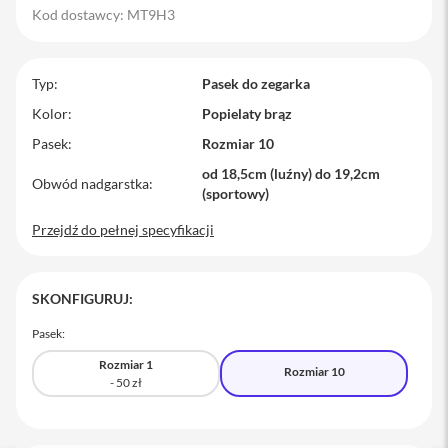
Kod dostawcy: MT9H3
M
a
c
B
Typ
Pasek do zegarka
o
o
Kolor
Popielaty brąz
k
Pasek
Rozmiar 10
P
r
od 18,5cm (luźny) do 19,2cm
o
Obwód nadgarstka
(sportowy)
M
Przejdź do pełnej specyfikacji
a
c
B
o
SKONFIGURUJ:
o
k
Pasek:
P
r
Rozmiar 1
Rozmiar 10
o
1
4
M