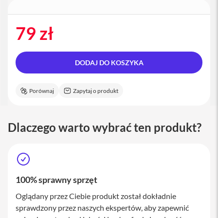
a
c
B
79 zł
o
o
k
P
DODAJ DO KOSZYKA
r
o
1
6
Porównaj
Zapytaj o produkt
i
M
Dlaczego warto wybrać ten produkt?
a
c
M
a
c
m
100% sprawny sprzęt
i
Oglądany przez Ciebie produkt został dokładnie
n
i
sprawdzony przez naszych ekspertów, aby zapewnić