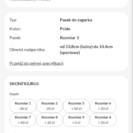
M
a
c
Typ
Pasek do zegarka
B
o
Kolor
Pride
o
Pasek
Rozmiar 3
k
P
od 13,8cm (luźny) do 14,4cm
r
Obwód nadgarstka
(sportowy)
o
Przejdź do pełnej specyfikacji
M
a
c
B
SKONFIGURUJ:
o
o
Pasek:
k
P
Rozmiar 1
Rozmiar 2
Rozmiar 5
Rozmiar 6
r
o
1
Rozmiar 7
Rozmiar 8
Rozmiar 9
Rozmiar 4
4
M