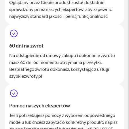
Oglądany przez Ciebie produkt został dokładnie
M
a
sprawdzony przez naszych ekspertów, aby zapewnić
c
najwyższy standard jakości i pełną funkcjonalność.
S
t
u
d
i
o
60 dni na zwrot
Na odstąpienie od umowy zakupu i dokonanie zwrotu
A
k
masz 60 dni od momentu otrzymania przesyłki.
c
Bezpłatnego zwrotu dokonasz, korzystając z usługi
e
szybkiezwroty.pl
s
o
r
i
a
M
Pomoc naszych ekspertów
a
c
Jeśli potrzebujesz pomocy z wyborem odpowiedniego
modelu lub chcesz zapytać o konkretny produkt, napisz
K
l
do nas:
[email protected]
lub zadzwoń +48 22 100 25