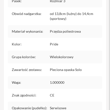
Pasek
:
Rozmiar 3
iPhone
i
Obwód nadgarstka
:
od 13,8cm (luźny) do 14,4cm
P
(sportowy)
h
o
n
Materiał wykonania
:
Przędza poliestrowa
e
1
Kolor
7
:
Pride
P
r
Grupa kolorów
:
Wielokolorowy
o
i
Zawartość zestawu
:
Pleciona opaska Solo
P
h
o
Waga
:
1.000000
n
e
1
Znak zgodności
:
CE
7
P
r
Opakowanie (pudełko)
:
Serwisowe