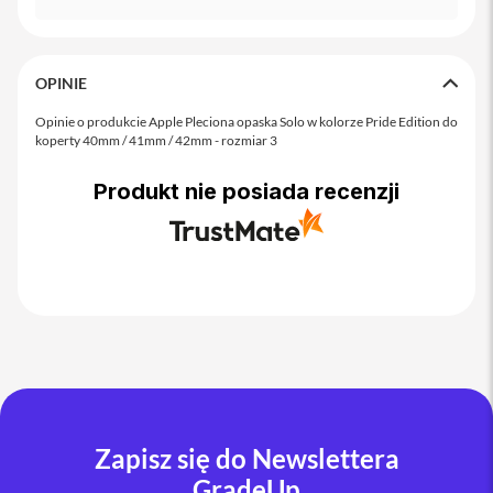
o
M
a
x
OPINIE
i
Opinie o produkcie Apple Pleciona opaska Solo w kolorze Pride Edition do
P
koperty 40mm / 41mm / 42mm - rozmiar 3
h
o
n
Produkt nie posiada recenzji
e
1
7
i
P
h
o
n
e
1
6
P
Zapisz się do Newslettera
r
GradeUp
o