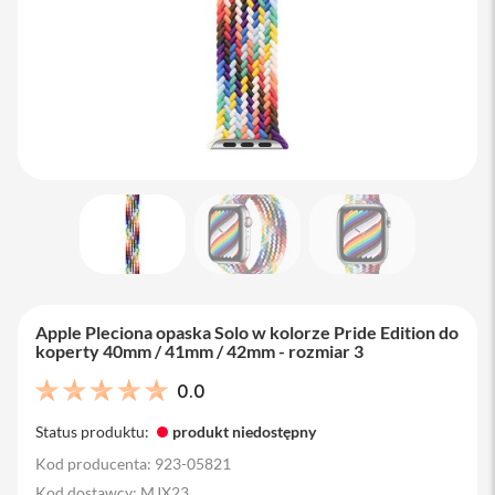
M
a
c
B
o
o
k
A
i
r
1
3
M
a
c
B
Apple Pleciona opaska Solo w kolorze Pride Edition do
o
koperty 40mm / 41mm / 42mm - rozmiar 3
o
k
0.0
A
i
Status produktu:
produkt niedostępny
r
1
Kod producenta: 923-05821
5
Kod dostawcy: MJX23