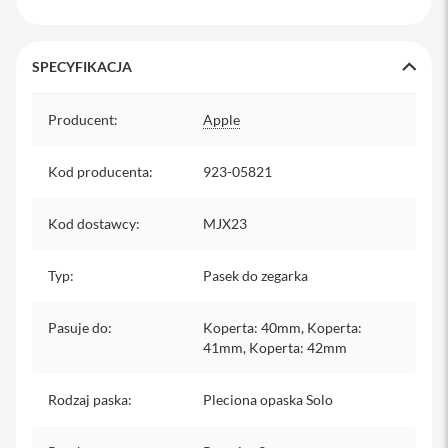
y
P
SPECYFIKACJA
l
e
c
Specyfikacja
a
Producent
:
Apple
k
i
Kod producenta
:
923-05821
S
e
Kod dostawcy
:
MJX23
r
v
i
Typ
:
Pasek do zegarka
c
e
P
Pasuje do
:
Koperta: 40mm, Koperta:
a
41mm, Koperta: 42mm
c
k
M
Rodzaj paska
:
Pleciona opaska Solo
a
c