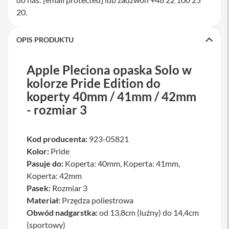
a
20.
w
i
a
OPIS PRODUKTU
t
u
r
Apple Pleciona opaska Solo w
y
kolorze Pride Edition do
M
koperty 40mm / 41mm / 42mm
y
s
- rozmiar 3
z
k
i
Kod producenta:
923-05821
G
Kolor:
Pride
ł
Pasuje do:
Koperta: 40mm, Koperta: 41mm,
a
Koperta: 42mm
d
z
Pasek:
Rozmiar 3
i
Materiał:
Przędza poliestrowa
k
i
Obwód nadgarstka:
od 13,8cm (luźny) do 14,4cm
(sportowy)
K