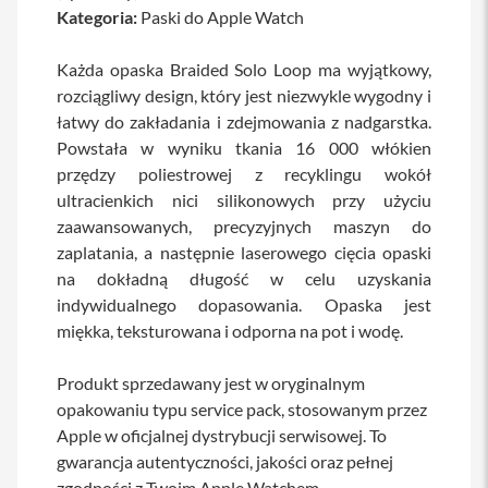
Kategoria:
Paski do Apple Watch
a
b
l
Każda opaska Braided Solo Loop ma wyjątkowy,
e
i
rozciągliwy design, który jest niezwykle wygodny i
a
łatwy do zakładania i zdejmowania z nadgarstka.
d
Powstała w wyniku tkania 16 000 włókien
a
p
przędzy poliestrowej z recyklingu wokół
t
ultracienkich nici silikonowych przy użyciu
e
r
zaawansowanych, precyzyjnych maszyn do
y
zaplatania, a następnie laserowego cięcia opaski
na dokładną długość w celu uzyskania
Ł
a
indywidualnego dopasowania. Opaska jest
d
miękka, teksturowana i odporna na pot i wodę.
o
w
a
Produkt sprzedawany jest w oryginalnym
r
opakowaniu typu service pack, stosowanym przez
k
i
Apple w oficjalnej dystrybucji serwisowej. To
i
gwarancja autentyczności, jakości oraz pełnej
z
a
zgodności z Twoim Apple Watchem.