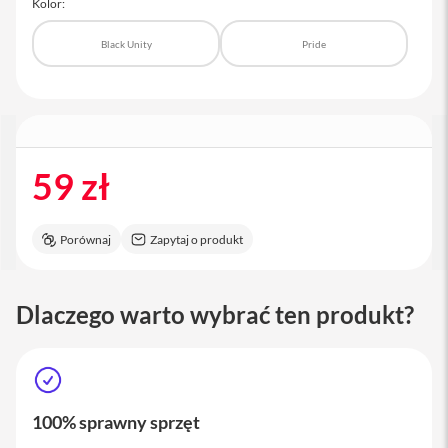
Kolor:
a
c
Black Unity
Pride
B
o
o
k
P
r
o
1
59 zł
6
i
M
Porównaj
Zapytaj o produkt
a
c
Dlaczego warto wybrać ten produkt?
M
a
c
m
i
n
100% sprawny sprzęt
i