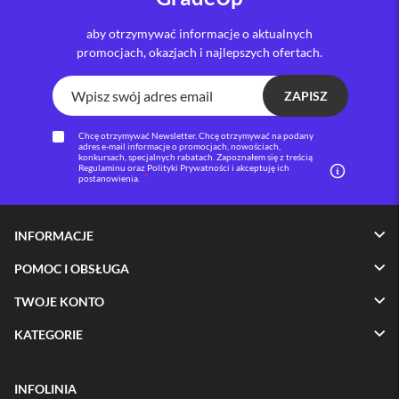
i
aby otrzymywać informacje o aktualnych
P
promocjach, okazjach i najlepszych ofertach.
h
o
n
ZAPISZ
e
1
Chcę otrzymywać Newsletter. Chcę otrzymywać na podany
6
adres e-mail informacje o promocjach, nowościach,
P
konkursach, specjalnych rabatach. Zapoznałem się z treścią
Regulaminu oraz Polityki Prywatności i akceptuję ich
l
postanowienia.
u
s
INFORMACJE
i
P
h
POMOC I OBSŁUGA
o
n
TWOJE KONTO
e
1
KATEGORIE
5
P
r
INFOLINIA
o