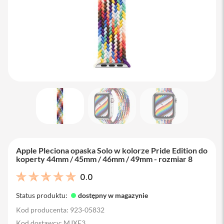
M
a
c
B
o
o
k
A
i
r
1
3
M
a
c
B
Apple Pleciona opaska Solo w kolorze Pride Edition do
o
koperty 44mm / 45mm / 46mm / 49mm - rozmiar 8
o
k
0.0
A
i
Status produktu:
dostępny w magazynie
r
1
Kod producenta: 923-05832
5
Kod dostawcy: MJXE3