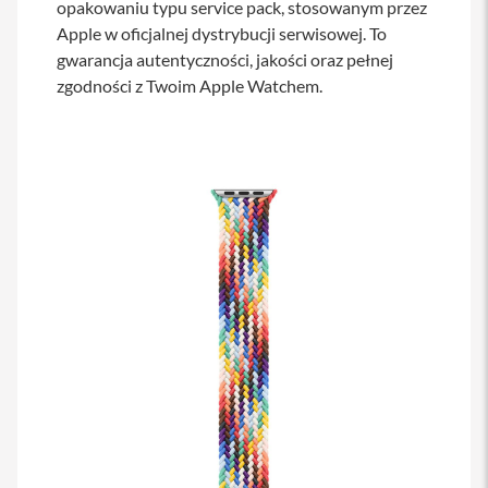
opakowaniu typu service pack, stosowanym przez
s
Apple w oficjalnej dystrybucji serwisowej. To
i
l
gwarancja autentyczności, jakości oraz pełnej
a
zgodności z Twoim Apple Watchem.
n
i
e
E
t
u
i
P
o
k
r
o
w
c
e
i
t
o
r
b