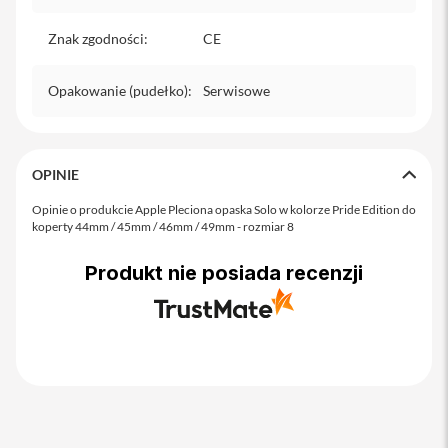
o
M
Znak zgodności
:
CE
a
x
Opakowanie (pudełko)
:
Serwisowe
i
P
h
o
n
OPINIE
e
1
Opinie o produkcie Apple Pleciona opaska Solo w kolorze Pride Edition do
7
koperty 44mm / 45mm / 46mm / 49mm - rozmiar 8
i
Produkt nie posiada recenzji
P
h
o
n
e
1
6
P
r
o