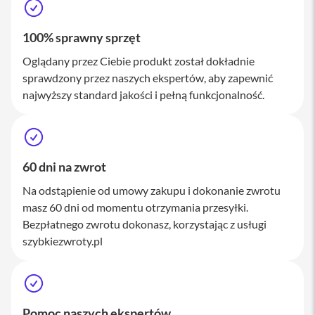
M
a
c
100% sprawny sprzęt
S
t
Oglądany przez Ciebie produkt został dokładnie
u
sprawdzony przez naszych ekspertów, aby zapewnić
d
najwyższy standard jakości i pełną funkcjonalność.
i
o
A
k
c
60 dni na zwrot
e
s
Na odstąpienie od umowy zakupu i dokonanie zwrotu
o
masz 60 dni od momentu otrzymania przesyłki.
r
Bezpłatnego zwrotu dokonasz, korzystając z usługi
i
a
szybkiezwroty.pl
M
a
c
K
Pomoc naszych ekspertów
l