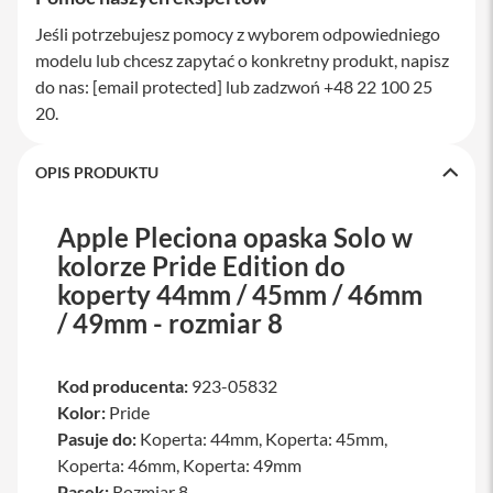
a
Jeśli potrzebujesz pomocy z wyborem odpowiedniego
w
i
modelu lub chcesz zapytać o konkretny produkt, napisz
a
do nas:
[email protected]
lub zadzwoń +48 22 100 25
t
u
20.
r
y
OPIS PRODUKTU
M
y
s
Apple Pleciona opaska Solo w
z
kolorze Pride Edition do
k
i
koperty 44mm / 45mm / 46mm
/ 49mm - rozmiar 8
G
ł
a
d
Kod producenta:
923-05832
z
Kolor:
Pride
i
k
Pasuje do:
Koperta: 44mm, Koperta: 45mm,
i
Koperta: 46mm, Koperta: 49mm
Pasek:
Rozmiar 8
K