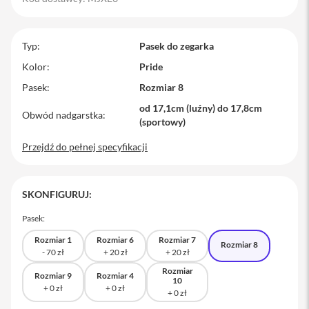
M
a
c
Typ
Pasek do zegarka
B
o
Kolor
Pride
o
Pasek
Rozmiar 8
k
P
od 17,1cm (luźny) do 17,8cm
r
Obwód nadgarstka
(sportowy)
o
Przejdź do pełnej specyfikacji
M
a
c
B
SKONFIGURUJ:
o
o
Pasek:
k
P
Rozmiar 1
Rozmiar 6
Rozmiar 7
Rozmiar 8
r
o
1
Rozmiar
Rozmiar 9
Rozmiar 4
4
10
M