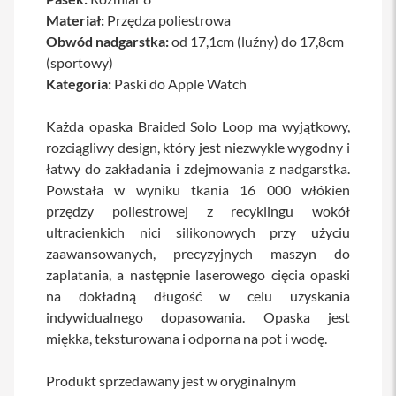
a
Materiał:
Przędza poliestrowa
b
Obwód nadgarstka:
od 17,1cm (luźny) do 17,8cm
l
e
(sportowy)
i
Kategoria:
Paski do Apple Watch
a
d
a
Każda opaska Braided Solo Loop ma wyjątkowy,
p
rozciągliwy design, który jest niezwykle wygodny i
t
e
łatwy do zakładania i zdejmowania z nadgarstka.
r
Powstała w wyniku tkania 16 000 włókien
y
przędzy poliestrowej z recyklingu wokół
Ł
ultracienkich nici silikonowych przy użyciu
a
zaawansowanych, precyzyjnych maszyn do
d
o
zaplatania, a następnie laserowego cięcia opaski
w
na dokładną długość w celu uzyskania
a
indywidualnego dopasowania. Opaska jest
r
k
miękka, teksturowana i odporna na pot i wodę.
i
i
z
Produkt sprzedawany jest w oryginalnym
a