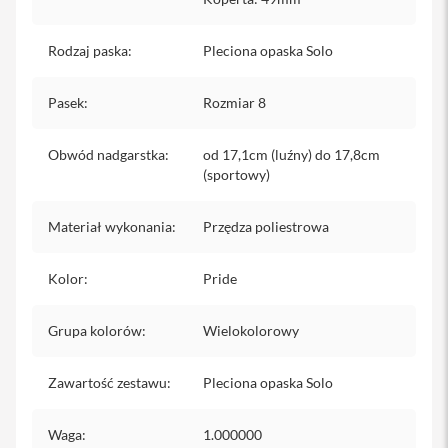
iPhone
Rodzaj paska
:
Pleciona opaska Solo
i
P
h
Pasek
:
Rozmiar 8
o
n
e
Obwód nadgarstka
:
od 17,1cm (luźny) do 17,8cm
1
(sportowy)
7
P
r
Materiał wykonania
:
Przędza poliestrowa
o
i
Kolor
:
Pride
P
h
o
Grupa kolorów
:
Wielokolorowy
n
e
1
Zawartość zestawu
:
Pleciona opaska Solo
7
P
r
Waga
:
1.000000