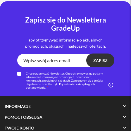
i
P
Zapisz się do Newslettera
h
o
GradeUp
n
e
aby otrzymywać informacje o aktualnych
1
6
promocjach, okazjach i najlepszych ofertach.
P
l
ZAPISZ
u
s
Chcę otrzymywać Newsletter. Chcę otrzymywać na podany
i
adres e-mail informacje o promocjach, nowościach,
konkursach, specjalnych rabatach. Zapoznałem się z treścią
P
Regulaminu oraz Polityki Prywatności i akceptuję ich
h
postanowienia.
o
n
e
INFORMACJE
1
5
POMOC I OBSŁUGA
P
r
TWOJE KONTO
o