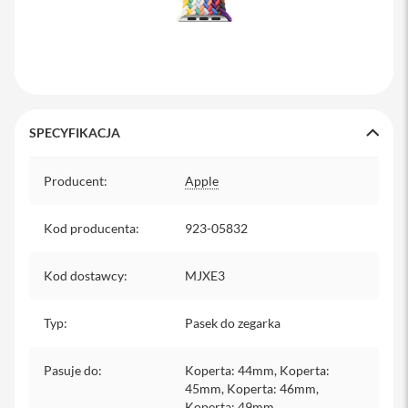
y
P
l
e
c
a
k
SPECYFIKACJA
i
Specyfikacja
S
Producent
:
Apple
e
r
v
Kod producenta
:
923-05832
i
c
e
Kod dostawcy
:
MJXE3
P
a
c
Typ
:
Pasek do zegarka
k
M
a
Pasuje do
:
Koperta: 44mm, Koperta:
c
45mm, Koperta: 46mm,
Koperta: 49mm