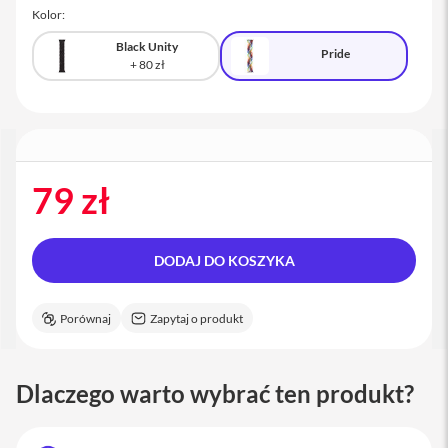
a
Kolor:
c
B
Black Unity
Pride
o
o
k
P
r
o
1
6
79 zł
i
M
a
DODAJ DO KOSZYKA
c
M
Porównaj
Zapytaj o produkt
a
c
m
i
Dlaczego warto wybrać ten produkt?
n
i