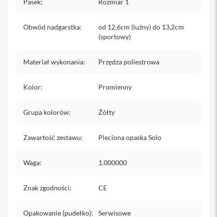
Pasek
:
Rozmiar 1
iPhone
i
Obwód nadgarstka
:
od 12,6cm (luźny) do 13,2cm
P
(sportowy)
h
o
n
Materiał wykonania
:
Przędza poliestrowa
e
1
Kolor
7
:
Promienny
P
r
Grupa kolorów
:
Żółty
o
i
Zawartość zestawu
:
Pleciona opaska Solo
P
h
o
Waga
:
1.000000
n
e
1
Znak zgodności
:
CE
7
P
r
Opakowanie (pudełko)
:
Serwisowe