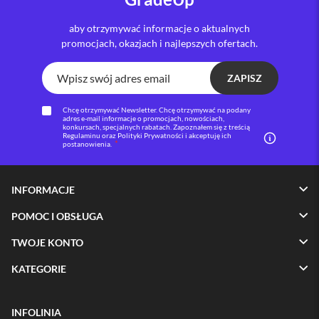
i
aby otrzymywać informacje o aktualnych
P
promocjach, okazjach i najlepszych ofertach.
h
o
n
ZAPISZ
e
1
6
Chcę otrzymywać Newsletter. Chcę otrzymywać na podany
adres e-mail informacje o promocjach, nowościach,
P
konkursach, specjalnych rabatach. Zapoznałem się z treścią
l
Regulaminu oraz Polityki Prywatności i akceptuję ich
postanowienia.
u
s
i
INFORMACJE
P
h
POMOC I OBSŁUGA
o
n
TWOJE KONTO
e
1
KATEGORIE
5
P
r
INFOLINIA
o