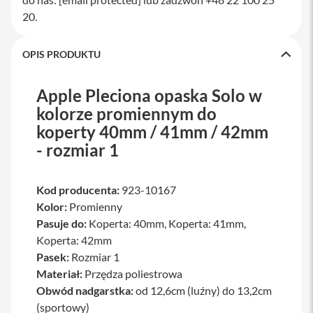
a
20.
w
i
a
OPIS PRODUKTU
t
u
r
Apple Pleciona opaska Solo w
y
kolorze promiennym do
M
koperty 40mm / 41mm / 42mm
y
s
- rozmiar 1
z
k
i
Kod producenta:
923-10167
G
Kolor:
Promienny
ł
Pasuje do:
Koperta: 40mm, Koperta: 41mm,
a
Koperta: 42mm
d
z
Pasek:
Rozmiar 1
i
Materiał:
Przędza poliestrowa
k
i
Obwód nadgarstka:
od 12,6cm (luźny) do 13,2cm
(sportowy)
K