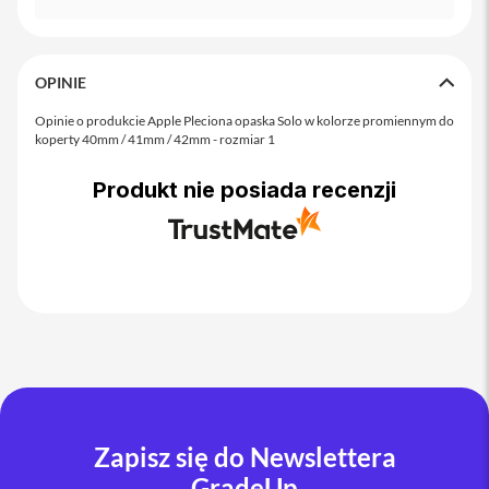
o
M
a
x
OPINIE
i
Opinie o produkcie Apple Pleciona opaska Solo w kolorze promiennym do
P
koperty 40mm / 41mm / 42mm - rozmiar 1
h
o
n
Produkt nie posiada recenzji
e
1
7
i
P
h
o
n
e
1
6
P
Zapisz się do Newslettera
r
o
GradeUp