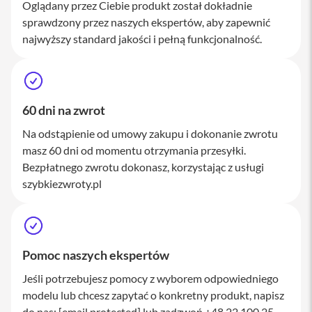
Oglądany przez Ciebie produkt został dokładnie
M
a
sprawdzony przez naszych ekspertów, aby zapewnić
c
najwyższy standard jakości i pełną funkcjonalność.
S
t
u
d
i
o
60 dni na zwrot
Na odstąpienie od umowy zakupu i dokonanie zwrotu
A
k
masz 60 dni od momentu otrzymania przesyłki.
c
Bezpłatnego zwrotu dokonasz, korzystając z usługi
e
szybkiezwroty.pl
s
o
r
i
a
M
Pomoc naszych ekspertów
a
c
Jeśli potrzebujesz pomocy z wyborem odpowiedniego
modelu lub chcesz zapytać o konkretny produkt, napisz
K
l
do nas:
[email protected]
lub zadzwoń +48 22 100 25