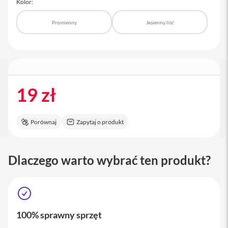
Kolor:
a
c
Promienny
Jesienny liść
B
o
o
k
P
r
o
1
19 zł
6
i
M
Porównaj
Zapytaj o produkt
a
c
Dlaczego warto wybrać ten produkt?
M
a
c
m
i
n
100% sprawny sprzęt
i