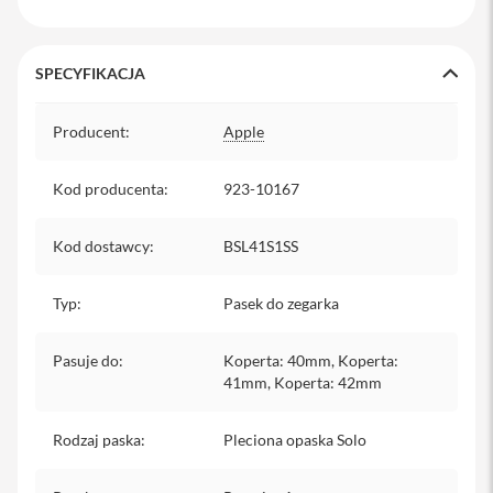
y
P
SPECYFIKACJA
l
e
c
Specyfikacja
a
Producent
:
Apple
k
i
Kod producenta
:
923-10167
S
e
Kod dostawcy
:
BSL41S1SS
r
v
i
Typ
:
Pasek do zegarka
c
e
P
Pasuje do
:
Koperta: 40mm, Koperta:
a
41mm, Koperta: 42mm
c
k
M
Rodzaj paska
:
Pleciona opaska Solo
a
c