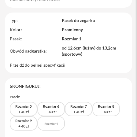
M
a
c
Typ
Pasek do zegarka
B
o
Kolor
Promienny
o
Pasek
Rozmiar 1
k
P
od 12,6cm (luźny) do 13,2cm
r
Obwód nadgarstka
(sportowy)
o
Przejdź do pełnej specyfikacji
M
a
c
B
SKONFIGURUJ:
o
o
Pasek:
k
P
Rozmiar 5
Rozmiar 6
Rozmiar 7
Rozmiar 8
r
o
1
Rozmiar 9
Rozmiar 4
4
M