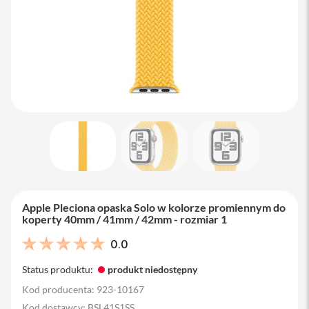
M
a
c
B
o
o
k
A
i
r
1
3
M
a
c
B
Apple Pleciona opaska Solo w kolorze promiennym do
o
koperty 40mm / 41mm / 42mm - rozmiar 1
o
k
0.0
A
i
Status produktu:
produkt niedostępny
r
1
Kod producenta: 923-10167
5
Kod dostawcy: BSL41S1SS