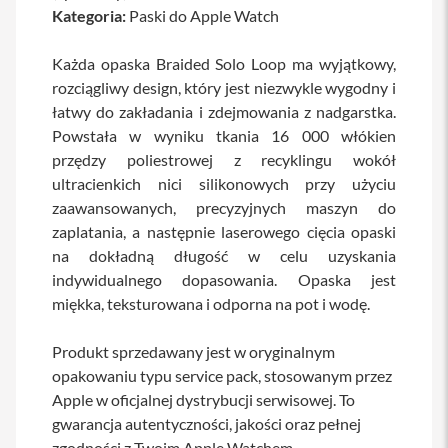
Kategoria:
Paski do Apple Watch
a
b
l
Każda opaska Braided Solo Loop ma wyjątkowy,
e
i
rozciągliwy design, który jest niezwykle wygodny i
a
łatwy do zakładania i zdejmowania z nadgarstka.
d
Powstała w wyniku tkania 16 000 włókien
a
p
przędzy poliestrowej z recyklingu wokół
t
ultracienkich nici silikonowych przy użyciu
e
r
zaawansowanych, precyzyjnych maszyn do
y
zaplatania, a następnie laserowego cięcia opaski
na dokładną długość w celu uzyskania
Ł
a
indywidualnego dopasowania. Opaska jest
d
miękka, teksturowana i odporna na pot i wodę.
o
w
a
Produkt sprzedawany jest w oryginalnym
r
opakowaniu typu service pack, stosowanym przez
k
i
Apple w oficjalnej dystrybucji serwisowej. To
i
gwarancja autentyczności, jakości oraz pełnej
z
a
zgodności z Twoim Apple Watchem.