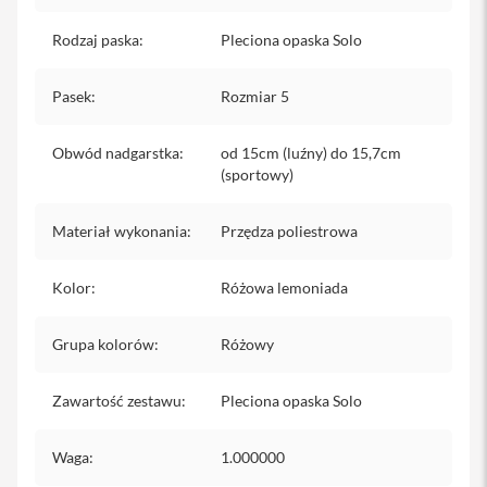
iPhone
Rodzaj paska
:
Pleciona opaska Solo
i
P
Pasek
:
Rozmiar 5
h
o
n
Obwód nadgarstka
:
od 15cm (luźny) do 15,7cm
e
(sportowy)
1
7
P
Materiał wykonania
:
Przędza poliestrowa
r
o
Kolor
:
Różowa lemoniada
i
P
h
Grupa kolorów
:
Różowy
o
n
e
Zawartość zestawu
:
Pleciona opaska Solo
1
7
P
Waga
:
1.000000
r