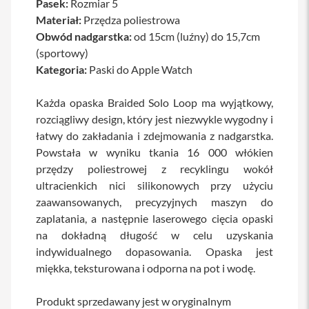
Pasek:
Rozmiar 5
a
Materiał:
Przędza poliestrowa
b
l
Obwód nadgarstka:
od 15cm (luźny) do 15,7cm
e
(sportowy)
i
Kategoria:
Paski do Apple Watch
a
d
a
Każda opaska Braided Solo Loop ma wyjątkowy,
p
t
rozciągliwy design, który jest niezwykle wygodny i
e
łatwy do zakładania i zdejmowania z nadgarstka.
r
Powstała w wyniku tkania 16 000 włókien
y
przędzy poliestrowej z recyklingu wokół
Ł
ultracienkich nici silikonowych przy użyciu
a
zaawansowanych, precyzyjnych maszyn do
d
o
zaplatania, a następnie laserowego cięcia opaski
w
na dokładną długość w celu uzyskania
a
r
indywidualnego dopasowania. Opaska jest
k
miękka, teksturowana i odporna na pot i wodę.
i
i
z
Produkt sprzedawany jest w oryginalnym
a