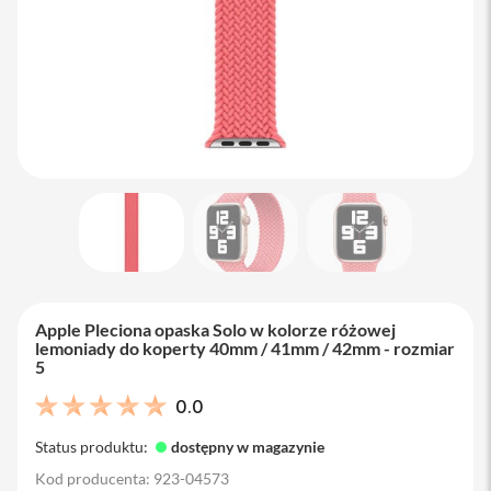
M
a
c
B
o
o
k
A
i
r
1
3
M
a
c
B
Apple Pleciona opaska Solo w kolorze różowej
o
lemoniady do koperty 40mm / 41mm / 42mm - rozmiar
o
5
k
A
0.0
i
r
Status produktu:
dostępny w magazynie
1
5
Kod producenta: 923-04573