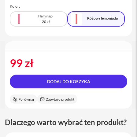
a
Kolor:
c
B
Flamingo
Różowa lemoniada
o
o
k
P
r
o
1
6
99 zł
i
M
a
DODAJ DO KOSZYKA
c
M
Porównaj
Zapytaj o produkt
a
c
m
i
Dlaczego warto wybrać ten produkt?
n
i