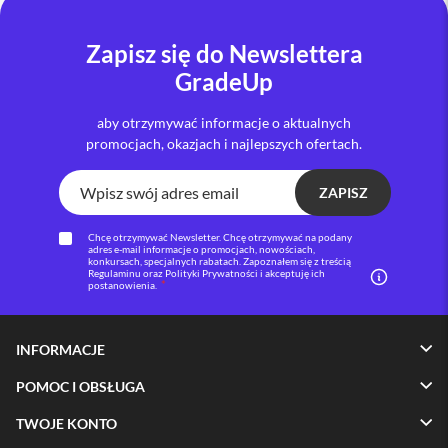
i
P
Zapisz się do Newslettera
h
GradeUp
o
n
e
aby otrzymywać informacje o aktualnych
1
promocjach, okazjach i najlepszych ofertach.
6
P
l
ZAPISZ
u
s
Chcę otrzymywać Newsletter. Chcę otrzymywać na podany
adres e-mail informacje o promocjach, nowościach,
konkursach, specjalnych rabatach. Zapoznałem się z treścią
i
Regulaminu oraz Polityki Prywatności i akceptuję ich
P
postanowienia.
h
o
n
INFORMACJE
e
1
POMOC I OBSŁUGA
5
P
TWOJE KONTO
r
o