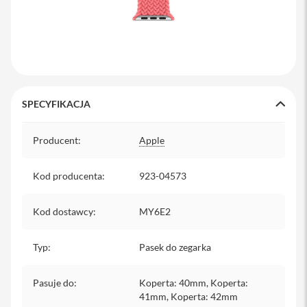
y
P
l
e
c
a
k
SPECYFIKACJA
i
Specyfikacja
S
Producent
:
Apple
e
r
v
Kod producenta
:
923-04573
i
c
e
Kod dostawcy
:
MY6E2
P
a
c
Typ
:
Pasek do zegarka
k
M
a
Pasuje do
:
Koperta: 40mm, Koperta:
c
41mm, Koperta: 42mm