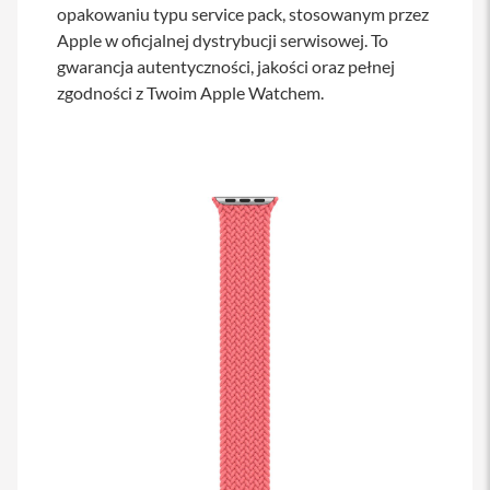
opakowaniu typu service pack, stosowanym przez
s
i
Apple w oficjalnej dystrybucji serwisowej. To
l
gwarancja autentyczności, jakości oraz pełnej
a
n
zgodności z Twoim Apple Watchem.
i
e
E
t
u
i
P
o
k
r
o
w
c
e
i
t
o
r
b