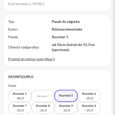
Kod dostawcy: MY6E2
M
a
c
B
Typ
Pasek do zegarka
o
o
Kolor
Różowa lemoniada
k
Pasek
Rozmiar 5
P
r
od 15cm (luźny) do 15,7cm
o
Obwód nadgarstka
(sportowy)
M
Przejdź do pełnej specyfikacji
a
c
B
o
SKONFIGURUJ:
o
k
Pasek:
P
r
Rozmiar 1
Rozmiar 6
Rozmiar 5
o
Rozmiar 2
1
4
Rozmiar 7
Rozmiar 8
Rozmiar 9
Rozmiar 4
M