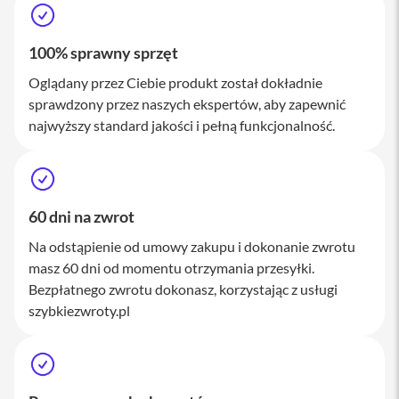
M
a
c
100% sprawny sprzęt
S
t
Oglądany przez Ciebie produkt został dokładnie
u
sprawdzony przez naszych ekspertów, aby zapewnić
d
i
najwyższy standard jakości i pełną funkcjonalność.
o
A
k
c
60 dni na zwrot
e
s
Na odstąpienie od umowy zakupu i dokonanie zwrotu
o
masz 60 dni od momentu otrzymania przesyłki.
r
i
Bezpłatnego zwrotu dokonasz, korzystając z usługi
a
szybkiezwroty.pl
M
a
c
K
l