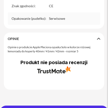
o
M
Znak zgodności
:
CE
a
x
Opakowanie (pudełko)
:
Serwisowe
i
P
h
o
OPINIE
n
e
Opinie o produkcie Apple Pleciona opaska Solo w kolorze różowej
1
lemoniady do koperty 40mm / 41mm / 42mm - rozmiar 5
7
Produkt nie posiada recenzji
i
P
h
o
n
e
1
6
P
r
o