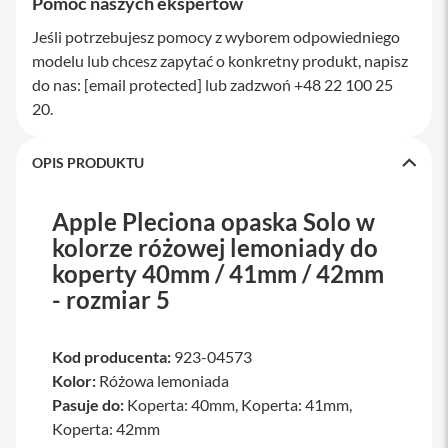
Pomoc naszych ekspertów
a
w
Jeśli potrzebujesz pomocy z wyborem odpowiedniego
i
modelu lub chcesz zapytać o konkretny produkt, napisz
a
t
do nas:
[email protected]
lub zadzwoń +48 22 100 25
u
20.
r
y
OPIS PRODUKTU
M
y
s
Apple Pleciona opaska Solo w
z
k
kolorze różowej lemoniady do
i
koperty 40mm / 41mm / 42mm
G
- rozmiar 5
ł
a
d
Kod producenta:
923-04573
z
i
Kolor:
Różowa lemoniada
k
Pasuje do:
Koperta: 40mm, Koperta: 41mm,
i
Koperta: 42mm
K