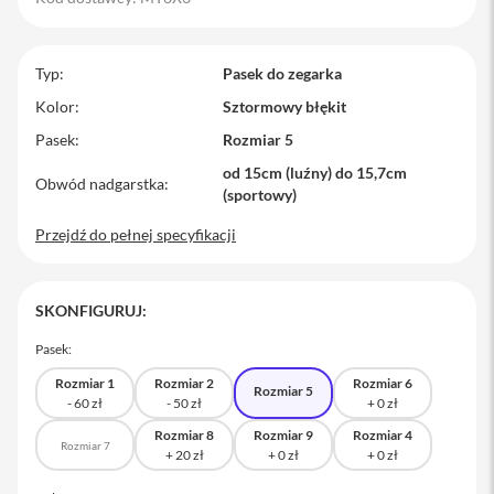
M
a
c
Typ
Pasek do zegarka
B
o
Kolor
Sztormowy błękit
o
Pasek
Rozmiar 5
k
P
od 15cm (luźny) do 15,7cm
r
Obwód nadgarstka
(sportowy)
o
Przejdź do pełnej specyfikacji
M
a
c
B
SKONFIGURUJ:
o
o
Pasek:
k
P
Rozmiar 1
Rozmiar 2
Rozmiar 6
Rozmiar 5
r
o
1
Rozmiar 8
Rozmiar 9
Rozmiar 4
Rozmiar 7
4
M