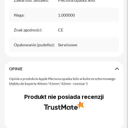
Zawartość zestawu
:
Pleciona opaska Solo
o
M
a
Waga
:
1.000000
x
i
Znak zgodności
:
CE
P
h
o
Opakowanie (pudełko)
:
Serwisowe
n
e
1
7
OPINIE
i
Opinie o produkcie Apple Pleciona opaska Solo w kolorze sztormowego
P
błękitu do koperty 40mm / 41mm / 42mm - rozmiar 5
h
o
n
Produkt nie posiada recenzji
e
1
6
P
r
o