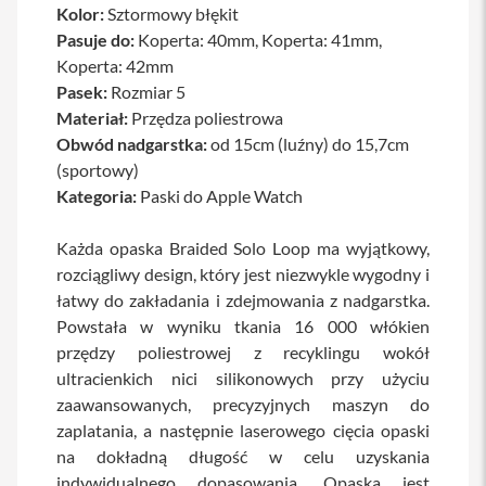
Kolor:
Sztormowy błękit
a
b
Pasuje do:
Koperta: 40mm, Koperta: 41mm,
l
Koperta: 42mm
e
Pasek:
Rozmiar 5
i
a
Materiał:
Przędza poliestrowa
d
Obwód nadgarstka:
od 15cm (luźny) do 15,7cm
a
p
(sportowy)
t
Kategoria:
Paski do Apple Watch
e
r
y
Każda opaska Braided Solo Loop ma wyjątkowy,
rozciągliwy design, który jest niezwykle wygodny i
Ł
a
łatwy do zakładania i zdejmowania z nadgarstka.
d
Powstała w wyniku tkania 16 000 włókien
o
przędzy poliestrowej z recyklingu wokół
w
a
ultracienkich nici silikonowych przy użyciu
r
zaawansowanych, precyzyjnych maszyn do
k
i
zaplatania, a następnie laserowego cięcia opaski
i
na dokładną długość w celu uzyskania
z
indywidualnego dopasowania. Opaska jest
a