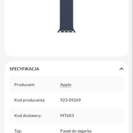
y
P
l
e
c
a
k
i
S
e
r
SPECYFIKACJA
v
i
Specyfikacja
c
Producent
:
Apple
e
P
a
Kod producenta
:
923-09269
c
k
M
Kod dostawcy
:
MT6X3
a
c
Typ
:
Pasek do zegarka