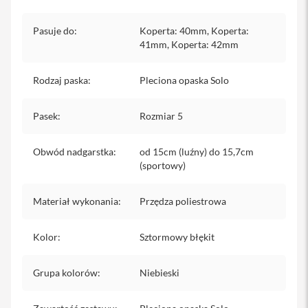
iPhone
Pasuje do
:
Koperta: 40mm, Koperta:
i
41mm, Koperta: 42mm
P
h
o
Rodzaj paska
:
Pleciona opaska Solo
n
e
1
Pasek
:
Rozmiar 5
7
P
r
Obwód nadgarstka
:
od 15cm (luźny) do 15,7cm
o
(sportowy)
i
P
Materiał wykonania
:
Przędza poliestrowa
h
o
n
Kolor
:
Sztormowy błękit
e
1
Grupa kolorów
:
Niebieski
7
P
r