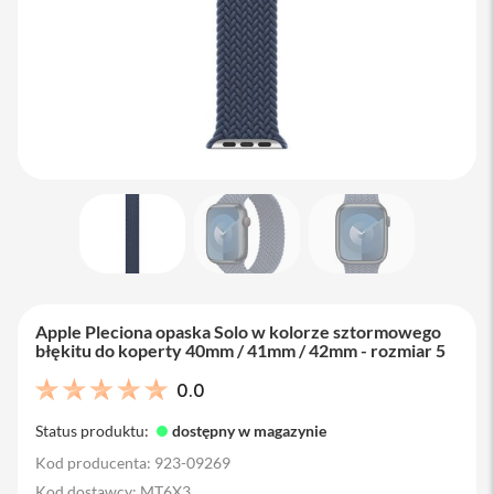
M
a
c
B
o
o
k
A
i
r
1
3
M
a
c
B
Apple Pleciona opaska Solo w kolorze sztormowego
o
błękitu do koperty 40mm / 41mm / 42mm - rozmiar 5
o
k
0.0
A
i
Status produktu:
dostępny w magazynie
r
1
Kod producenta: 923-09269
5
Kod dostawcy: MT6X3