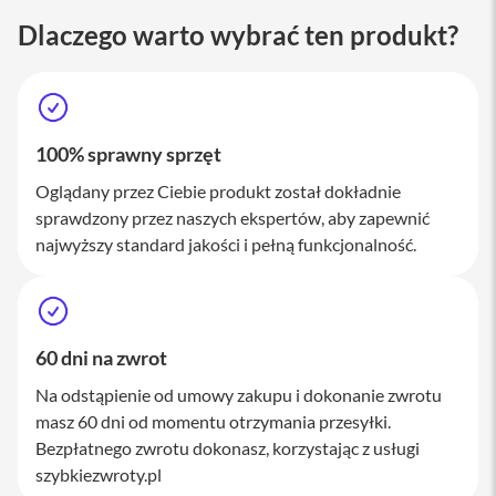
M
Dlaczego warto wybrać ten produkt?
a
c
S
t
u
d
i
100% sprawny sprzęt
o
Oglądany przez Ciebie produkt został dokładnie
A
sprawdzony przez naszych ekspertów, aby zapewnić
k
najwyższy standard jakości i pełną funkcjonalność.
c
e
s
o
r
i
60 dni na zwrot
a
M
Na odstąpienie od umowy zakupu i dokonanie zwrotu
a
masz 60 dni od momentu otrzymania przesyłki.
c
Bezpłatnego zwrotu dokonasz, korzystając z usługi
szybkiezwroty.pl
K
l