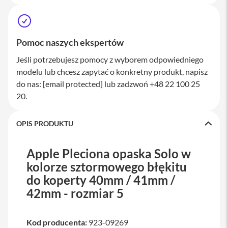
a
w
i
a
Pomoc naszych ekspertów
t
u
Jeśli potrzebujesz pomocy z wyborem odpowiedniego
r
y
modelu lub chcesz zapytać o konkretny produkt, napisz
do nas:
[email protected]
lub zadzwoń +48 22 100 25
M
y
20.
s
z
k
OPIS PRODUKTU
i
G
Apple Pleciona opaska Solo w
ł
kolorze sztormowego błękitu
a
d
do koperty 40mm / 41mm /
z
42mm - rozmiar 5
i
k
i
Kod producenta:
923-09269
K