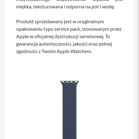
s
miękka, teksturowana i odporna na pot i wodę.
i
l
a
Produkt sprzedawany jest w oryginalnym
n
opakowaniu typu service pack, stosowanym przez
i
Apple w oficjalnej dystrybucji serwisowej. To
e
gwarancja autentyczności, jakości oraz pełnej
E
zgodności z Twoim Apple Watchem.
t
u
i
P
o
k
r
o
w
c
e
i
t
o
r
b