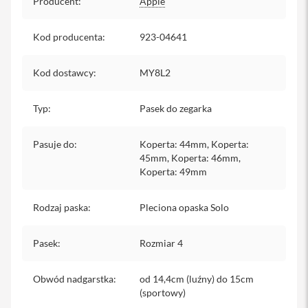
Producent
:
Apple
y
P
Kod producenta
:
923-04641
l
e
c
Kod dostawcy
:
MY8L2
a
k
i
Typ
:
Pasek do zegarka
S
e
Pasuje do
:
Koperta: 44mm, Koperta:
r
45mm, Koperta: 46mm,
v
Koperta: 49mm
i
c
e
Rodzaj paska
:
Pleciona opaska Solo
P
a
c
Pasek
:
Rozmiar 4
k
M
Obwód nadgarstka
a
:
od 14,4cm (luźny) do 15cm
c
(sportowy)