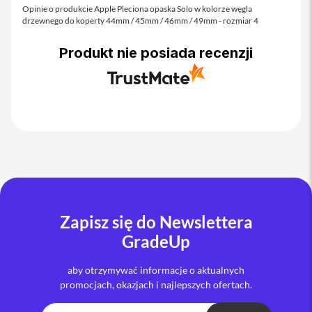
o
Opinie o produkcie Apple Pleciona opaska Solo w kolorze węgla
M
drzewnego do koperty 44mm / 45mm / 46mm / 49mm - rozmiar 4
a
x
Produkt nie posiada recenzji
i
P
h
o
n
e
1
7
i
P
h
Zapisz się do Newslettera
o
n
GradeUp
e
1
6
aby otrzymywać informacje o aktualnych
P
promocjach, okazjach i najlepszych ofertach.
r
o