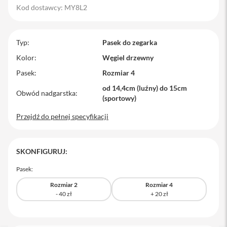
Kod dostawcy: MY8L2
M
a
c
B
Typ
Pasek do zegarka
o
o
Kolor
Węgiel drzewny
k
Pasek
Rozmiar 4
P
r
od 14,4cm (luźny) do 15cm
o
Obwód nadgarstka
(sportowy)
M
Przejdź do pełnej specyfikacji
a
c
B
o
SKONFIGURUJ:
o
k
Pasek:
P
r
Rozmiar 2
Rozmiar 4
o
1
4
M