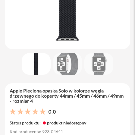
M
a
c
B
o
o
k
A
i
r
1
3
M
a
c
B
Apple Pleciona opaska Solo w kolorze węgla
o
drzewnego do koperty 44mm / 45mm / 46mm / 49mm
o
- rozmiar 4
k
A
0.0
i
r
Status produktu:
produkt niedostępny
1
5
Kod producenta: 923-04641