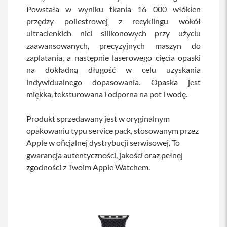
Powstała w wyniku tkania 16 000 włókien
a
b
przędzy poliestrowej z recyklingu wokół
l
ultracienkich nici silikonowych przy użyciu
e
i
zaawansowanych, precyzyjnych maszyn do
a
zaplatania, a następnie laserowego cięcia opaski
d
a
na dokładną długość w celu uzyskania
p
indywidualnego dopasowania. Opaska jest
t
miękka, teksturowana i odporna na pot i wodę.
e
r
y
Produkt sprzedawany jest w oryginalnym
opakowaniu typu service pack, stosowanym przez
Ł
a
Apple w oficjalnej dystrybucji serwisowej. To
d
gwarancja autentyczności, jakości oraz pełnej
o
w
zgodności z Twoim Apple Watchem.
a
r
k
i
i
z
a