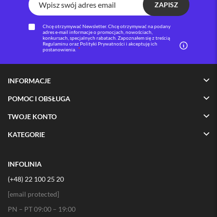
ZAPISZ
i
P
Chcę otrzymywać Newsletter. Chcę otrzymywać na podany
h
adres e-mail informacje o promocjach, nowościach,
konkursach, specjalnych rabatach. Zapoznałem się z treścią
o
Regulaminu oraz Polityki Prywatności i akceptuję ich
n
postanowienia.
e
1
6
INFORMACJE
P
l
POMOC I OBSŁUGA
u
s
TWOJE KONTO
i
KATEGORIE
P
h
o
n
INFOLINIA
e
(+48) 22 100 25 20
1
5
[email protected]
P
r
PN – PT 09:00 – 19:00
o