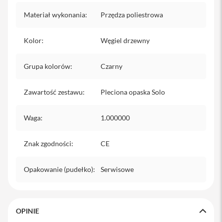
iPhone
Materiał wykonania
:
Przędza poliestrowa
i
P
Kolor
:
Węgiel drzewny
h
o
n
Grupa kolorów
:
Czarny
e
1
7
Zawartość zestawu
:
Pleciona opaska Solo
P
r
o
Waga
:
1.000000
i
Znak zgodności
P
:
CE
h
o
Opakowanie (pudełko)
:
Serwisowe
n
e
1
7
P
OPINIE
r