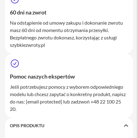
M
a
60 dni na zwrot
c
S
Na odstąpienie od umowy zakupu i dokonanie zwrotu
t
masz 60 dni od momentu otrzymania przesyłki.
u
d
Bezpłatnego zwrotu dokonasz, korzystając z usługi
i
szybkiezwroty.pl
o
A
k
c
Pomoc naszych ekspertów
e
s
Jeśli potrzebujesz pomocy z wyborem odpowiedniego
o
r
modelu lub chcesz zapytać o konkretny produkt, napisz
i
do nas:
[email protected]
lub zadzwoń +48 22 100 25
a
20.
M
a
c
OPIS PRODUKTU
K
l