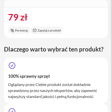
a
c
B
79 zł
o
o
k
P
Porównaj
Zapytaj o produkt
r
o
1
6
Dlaczego warto wybrać ten produkt?
i
M
a
c
100% sprawny sprzęt
M
a
Oglądany przez Ciebie produkt został dokładnie
c
sprawdzony przez naszych ekspertów, aby zapewnić
m
i
najwyższy standard jakości i pełną funkcjonalność.
n
i