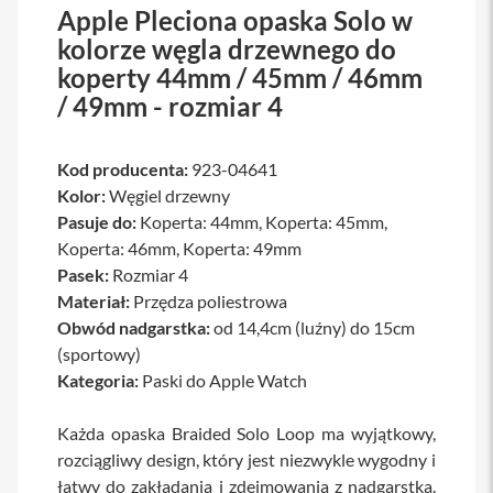
Apple Pleciona opaska Solo w
a
w
kolorze węgla drzewnego do
i
koperty 44mm / 45mm / 46mm
a
t
/ 49mm - rozmiar 4
u
r
y
Kod producenta:
923-04641
M
Kolor:
Węgiel drzewny
y
Pasuje do:
Koperta: 44mm, Koperta: 45mm,
s
z
Koperta: 46mm, Koperta: 49mm
k
Pasek:
Rozmiar 4
i
Materiał:
Przędza poliestrowa
G
Obwód nadgarstka:
od 14,4cm (luźny) do 15cm
ł
(sportowy)
a
d
Kategoria:
Paski do Apple Watch
z
i
Każda opaska Braided Solo Loop ma wyjątkowy,
k
i
rozciągliwy design, który jest niezwykle wygodny i
łatwy do zakładania i zdejmowania z nadgarstka.
K