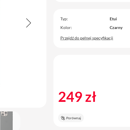
Typ
Etui
Kolor
Czarny
Przejdź do pełnej specyfikacji
249 zł
Porównaj