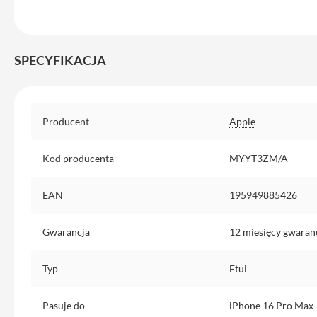
Etui
iPhone
Folie
SPECYFIKACJA
i
szkła
ochronne
Specyfikacja
Portfel
Producent
Apple
MagSafe
Uchwyty
Kod producenta
MYYT3ZM/A
do
iPhone
EAN
195949885426
Pasek
na
Gwarancja
12 miesięcy gwaran
ramię
Torba
Typ
Etui
na
iPhone
Pasuje do
iPhone 16 Pro Max
Smycze