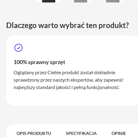
i
adaptery
Ładowarki
Dlaczego warto wybrać ten produkt?
i
zasilanie
Etui
Pokrowce
i
100% sprawny sprzęt
torby
Oglądany przez Ciebie produkt został dokładnie
Plecaki
sprawdzony przez naszych ekspertów, aby zapewnić
Service
najwyższy standard jakości i pełną funkcjonalność.
Pack
Mac
iPhone
iPhone
17
Pro
OPIS PRODUKTU
SPECYFIKACJA
OPINIE