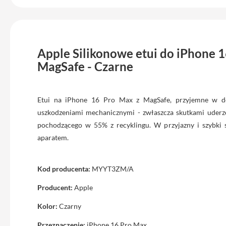
iPhone
17
Pro
Max
Apple Silikonowe etui do iPhone 
iPhone
17
MagSafe - Czarne
iPhone
16
Etui na iPhone 16 Pro Max z MagSafe, przyjemne w d
Pro
uszkodzeniami mechanicznymi - zwłaszcza skutkami uderze
iPhone
pochodzącego w 55% z recyklingu. W przyjazny i szybki 
16
aparatem.
Plus
iPhone
15
Kod producenta:
MYYT3ZM/A
Pro
Producent:
Apple
iPhone
15
Kolor:
Czarny
Pro
Przeznaczenie:
iPhone 16 Pro Max