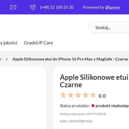
[
(+48) 22 100 25 20
Powered by
e
m
Szukaj
a
i
l
y jakości
GradeUP Care
p
r
o
e
Apple Silikonowe etui do iPhone 16 Pro Max z MagSafe - Czarne
t
e
Apple Silikonowe etui
c
t
Czarne
e
d
0.0
]
Status produktu:
produkt niedostę
Kod producenta: MYYT3ZM/A
EAN: 195949885426