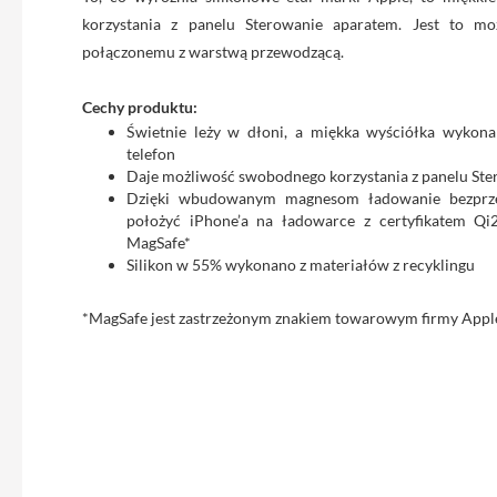
iPhone
korzystania z panelu Sterowanie aparatem. Jest to moż
13
połączonemu z warstwą przewodzącą.
Pro
Max
Cechy produktu:
Akcesoria
Świetnie leży w dłoni, a miękka wyściółka wykon
iPhone
telefon
Daje możliwość swobodnego korzystania z panelu St
AirTag
Dzięki wbudowanym magnesom ładowanie bezprze
Ładowarki
położyć iPhone’a na ładowarce z certyfikatem Qi
MagSafe*
iPhone
Silikon w 55% wykonano z materiałów z recyklingu
Kable
i
*MagSafe jest zastrzeżonym znakiem towarowym firmy Apple
adaptery
Powerbank
do
iPhone
Słuchawki
iPhone