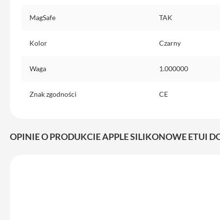
do
MagSafe
TAK
iPhone
Service
Kolor
Czarny
Pack
iPhone
Waga
1.000000
iPad
iPad
Znak zgodności
CE
Air
iPad
Air
11
OPINIE O PRODUKCIE APPLE SILIKONOWE ETUI D
iPad
Air
13
iPad
Pro
iPad
Pro