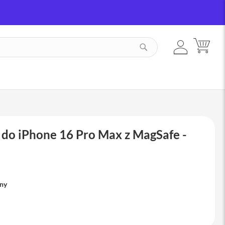
ZALOGUJ
MÓJ
SZUKAJ
SIĘ
 do iPhone 16 Pro Max z MagSafe -
pny