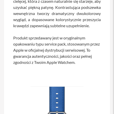
cielęcej, która z czasem naturalnie się starzeje, aby
a
uzyskać piękną patynę. Kontrastująca podszewka
b
l
wewnętrzna tworzy dramatyczny dwukolorowy
e
wygląd, a dopasowane kolorystycznie przeszycia
i
krawędzi zapewniają subtelne uzupełnienie.
a
d
a
Produkt sprzedawany jest w oryginalnym
p
t
opakowaniu typu service pack, stosowanym przez
e
Apple w oficjalnej dystrybucji serwisowej. To
r
gwarancja autentyczności, jakości oraz pełnej
y
zgodności z Twoim Apple Watchem.
Ł
a
d
o
w
a
r
k
i
i
z
a