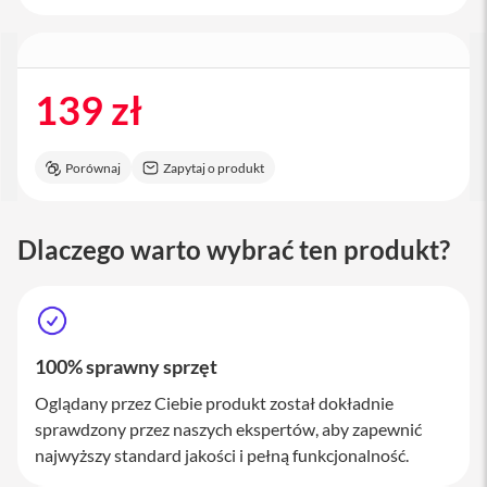
a
c
B
o
o
139 zł
k
P
r
o
Porównaj
Zapytaj o produkt
1
6
i
Dlaczego warto wybrać ten produkt?
M
a
c
M
a
100% sprawny sprzęt
c
m
Oglądany przez Ciebie produkt został dokładnie
i
sprawdzony przez naszych ekspertów, aby zapewnić
n
najwyższy standard jakości i pełną funkcjonalność.
i