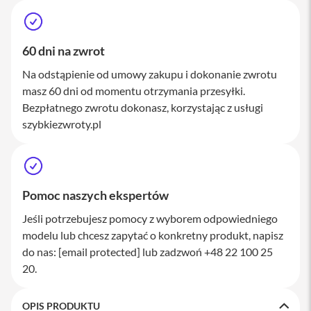
M
a
c
S
60 dni na zwrot
t
u
Na odstąpienie od umowy zakupu i dokonanie zwrotu
d
masz 60 dni od momentu otrzymania przesyłki.
i
Bezpłatnego zwrotu dokonasz, korzystając z usługi
o
szybkiezwroty.pl
A
k
c
e
s
Pomoc naszych ekspertów
o
r
Jeśli potrzebujesz pomocy z wyborem odpowiedniego
i
a
modelu lub chcesz zapytać o konkretny produkt, napisz
M
do nas:
[email protected]
lub zadzwoń +48 22 100 25
a
20.
c
K
OPIS PRODUKTU
l