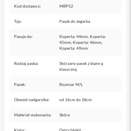
y
Kod dostawcy
:
MRP52
P
l
Typ
:
Pasek do zegarka
e
c
a
Pasuje do
:
Koperta: 44mm, Koperta:
k
45mm, Koperta: 46mm,
i
Koperta: 49mm
S
e
Rodzaj paska
:
Skórzany pasek z klamrą
r
klasyczną
v
i
c
Pasek
:
Rozmiar M/L
e
P
a
Obwód nadgarstka
:
od 16cm do 18cm
c
k
M
Materiał wykonania
:
Skóra
a
c
Kolor
:
Ostry błękit