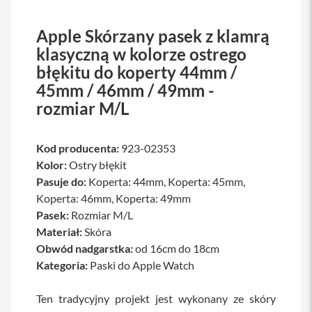
a
w
Apple Skórzany pasek z klamrą
i
a
klasyczną w kolorze ostrego
t
błękitu do koperty 44mm /
u
r
45mm / 46mm / 49mm -
y
rozmiar M/L
M
y
s
Kod producenta:
923-02353
z
Kolor:
Ostry błękit
k
i
Pasuje do:
Koperta: 44mm, Koperta: 45mm,
Koperta: 46mm, Koperta: 49mm
G
Pasek:
Rozmiar M/L
ł
a
Materiał:
Skóra
d
Obwód nadgarstka:
od 16cm do 18cm
z
i
Kategoria:
Paski do Apple Watch
k
i
Ten tradycyjny projekt jest wykonany ze skóry
K