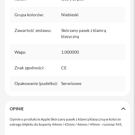
iPhone
Grupa kolorów
:
Niebieski
i
P
h
Zawartość zestawu
:
Skórzany pasek z klamrą
o
klasyczną
n
e
1
Waga
:
1.000000
7
P
r
Znak zgodności
:
CE
o
i
Opakowanie (pudełko)
:
Serwisowe
P
h
o
n
OPINIE
e
1
Opinie o produkcie Apple Skórzany pasek z klamrą klasyczną w kolorze
7
ostrego błękitu do koperty 44mm / 45mm / 46mm / 49mm - rozmiar M/L
P
r