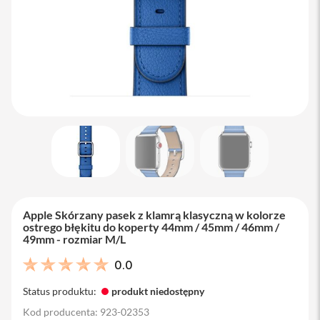
M
a
c
B
o
o
k
A
i
r
1
3
M
a
c
B
Apple Skórzany pasek z klamrą klasyczną w kolorze
o
ostrego błękitu do koperty 44mm / 45mm / 46mm /
o
49mm - rozmiar M/L
k
A
0.0
i
r
Status produktu:
produkt niedostępny
1
5
Kod producenta: 923-02353