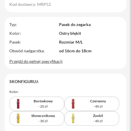
Kod dostawcy: MRP52
M
a
c
B
Typ
Pasek do zegarka
o
o
Kolor
Ostry błękit
k
Pasek
Rozmiar M/L
P
r
Obwód nadgarstka
od 16cm do 18cm
o
Przejdź do pełnej specyfikacji
M
a
c
B
SKONFIGURUJ:
o
o
Kolor:
k
P
Borówkowy
Czerwony
r
o
1
Słonecznikowy
Żonkil
4
M