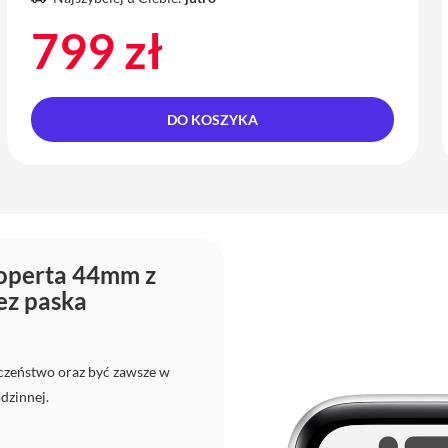
799 zł
DO KOSZYKA
Koperta 44mm z
ez paska
eczeństwo oraz być zawsze w
odzinnej.