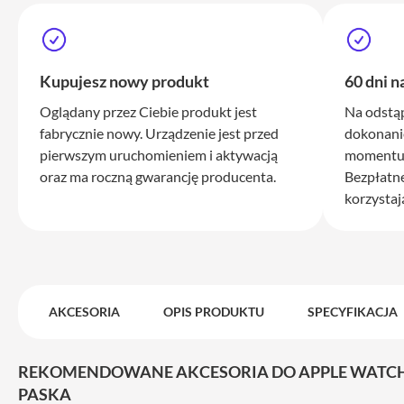
iPhone
17
Pro
Max
Kupujesz nowy produkt
60 dni n
iPhone
17
Oglądany przez Ciebie produkt jest
Na odstą
fabrycznie nowy. Urządzenie jest przed
dokonani
iPhone
pierwszym uruchomieniem i aktywacją
momentu 
16
oraz ma roczną gwarancję producenta.
Bezpłatn
Pro
korzystaj
iPhone
16
Plus
iPhone
15
AKCESORIA
OPIS PRODUKTU
SPECYFIKACJA
Pro
iPhone
15
REKOMENDOWANE AKCESORIA DO APPLE WATCH S
Pro
PASKA