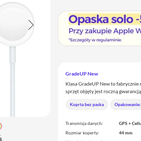
GradeUP New
Klasa GradeUP New to fabrycznie 
sprzęt objęty jest roczną gwarancj
Koprta bez paska
Opakowanie:
Transmisja danych
GPS + Cell
Rozmiar koperty
44 mm