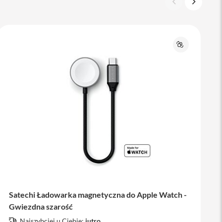
Porównaj
Satechi Ładowarka magnetyczna do Apple Watch -
Gwiezdna szarość
Najszybciej u Ciebie:
jutro