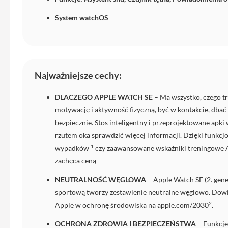
do
System watchOS
iPhone
Service
Pack
iPhone
Najważniejsze cechy:
iPad
iPad
DLACZEGO APPLE WATCH SE
– Ma wszystko, czego t
Air
motywację i aktywność fizyczną, być w kontakcie, dbać 
iPad
bezpiecznie. Stos inteligentny i przeprojektowane ap
Air
rzutem oka sprawdzić więcej informacji. Dzięki funkc
11
1
wypadków
czy zaawansowane wskaźniki treningowe A
iPad
zachęca ceną
Air
13
NEUTRALNOŚĆ WĘGLOWA
– Apple Watch SE (2. gene
iPad
sportową tworzy zestawienie neutralne węglowo. Dowi
Pro
2
Apple w ochronę środowiska na apple.com/2030
.
iPad
OCHRONA ZDROWIA I BEZPIECZEŃSTWA
– Funkcj
Pro