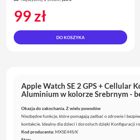
iPhone
99 zł
13
Pro
Max
Akcesoria
DO KOSZYKA
iPhone
AirTag
Ładowarki
iPhone
Kable
Apple Watch SE 2 GPS + Cellular 
i
Aluminium w kolorze Srebrnym - b
adaptery
Powerbank
Okazja do zakochania. Z wielu powodów
do
iPhone
Niezbędne funkcje, które pomagają zadbać o zdrowie i bezpi
kontakcie. Idealny dla dzieci i dorosłych dzięki Konfiguracji r
Słuchawki
Kod producenta:
MXSE44S/K
iPhone
Stan: