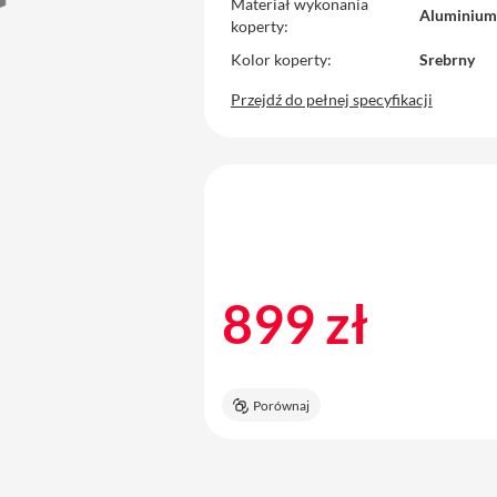
Materiał wykonania
Aluminium
koperty
Kolor koperty
Srebrny
Przejdź do pełnej specyfikacji
899 zł
Porównaj