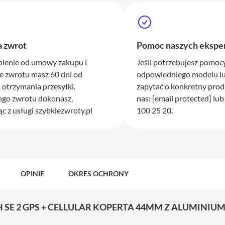
a zwrot
Pomoc naszych ekspe
pienie od umowy zakupu i
Jeśli potrzebujesz pomo
e zwrotu masz 60 dni od
odpowiedniego modelu lu
otrzymania przesyłki.
zapytać o konkretny prod
ego zwrotu dokonasz,
nas:
[email protected]
lub
ąc z usługi szybkiezwroty.pl
100 25 20.
OPINIE
OKRES OCHRONY
E 2 GPS + CELLULAR KOPERTA 44MM Z ALUMINIUM