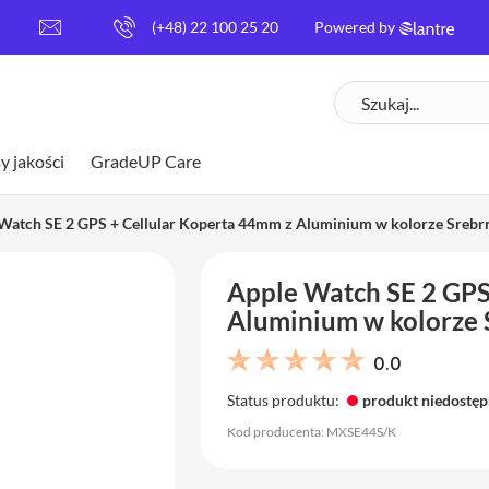
[
(+48) 22 100 25 20
Powered by
e
m
Szukaj
a
i
l
y jakości
GradeUP Care
p
r
o
Watch SE 2 GPS + Cellular Koperta 44mm z Aluminium w kolorze Srebr
t
e
Apple Watch SE 2 GPS
c
t
Aluminium w kolorze 
e
d
0.0
]
Status produktu:
produkt niedostę
Kod producenta: MXSE44S/K