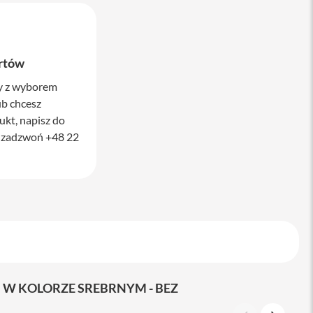
rtów
cy z wyborem
b chcesz
ukt, napisz do
 zadzwoń +48 22
 W KOLORZE SREBRNYM - BEZ