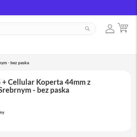
ZALOGUJ
MÓJ
SZUKAJ
SIĘ
nym - bez paska
 + Cellular Koperta 44mm z
Srebrnym - bez paska
pny