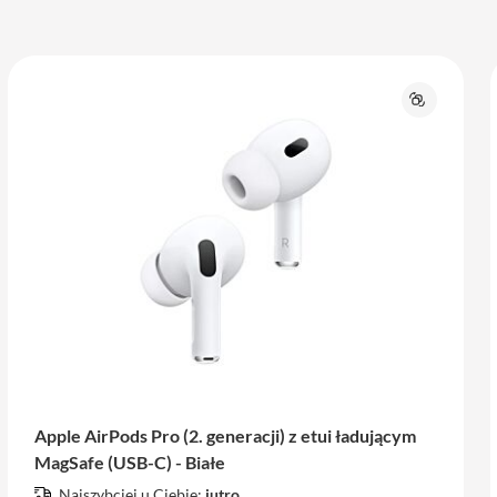
j
Porównaj
Apple AirPods Pro (2. generacji) z etui ładującym
MagSafe (USB-C) - Białe
Najszybciej u Ciebie:
jutro