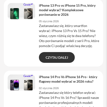
a
iPhone 13 Pro vs iPhone 15 Pro, który
w
model wybrać? Kompleksowe
i
porównanie w 2026
a
t
05 stycznia 2026
u
Zastanawiasz się, który smartfon
r
wybrać: iPhone 13 Pro Vs 15 Pro? Nie
y
wiesz, czym różnią się te dwa telefony?
M
Oto porównanie modeli z serii Pro, które
y
pomoże Ci podjąć właściwą decyzję.
s
z
k
CZYTAJ DALEJ
i
G
ł
iPhone 14 Pro Vs iPhone 16 Pro - który
a
flagowy model wybrać w 2026 roku?
d
z
02 stycznia 2026
i
Zastanawiasz się który telefon wybrać:
k
iPhone 14 Pro Vs 16 Pro? Sprawdź nasze
i
porównanie profesjonalnych modeli
K