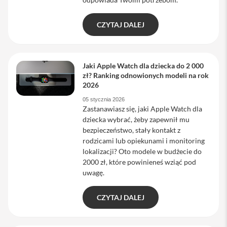
M
a
c
CZYTAJ DALEJ
S
t
u
d
Jaki Apple Watch dla dziecka do 2 000
i
zł? Ranking odnowionych modeli na rok
o
2026
A
05 stycznia 2026
k
Zastanawiasz się, jaki Apple Watch dla
c
dziecka wybrać, żeby zapewnił mu
e
bezpieczeństwo, stały kontakt z
s
rodzicami lub opiekunami i monitoring
o
lokalizacji? Oto modele w budżecie do
r
i
2000 zł, które powinieneś wziąć pod
a
uwagę.
M
a
c
CZYTAJ DALEJ
K
l