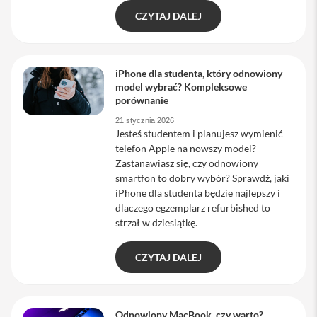
M
CZYTAJ DALEJ
a
c
B
o
iPhone dla studenta, który odnowiony
o
k
model wybrać? Kompleksowe
A
porównanie
i
r
21 stycznia 2026
Jesteś studentem i planujesz wymienić
1
3
telefon Apple na nowszy model?
Zastanawiasz się, czy odnowiony
M
smartfon to dobry wybór? Sprawdź, jaki
a
iPhone dla studenta będzie najlepszy i
c
dlaczego egzemplarz refurbished to
B
o
strzał w dziesiątkę.
o
k
A
CZYTAJ DALEJ
i
r
1
5
Odnowiony MacBook, czy warto?