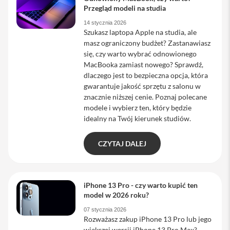
Przegląd modeli na studia
M
a
14 stycznia 2026
c
Szukasz laptopa Apple na studia, ale
B
masz ograniczony budżet? Zastanawiasz
o
się, czy warto wybrać odnowionego
o
MacBooka zamiast nowego? Sprawdź,
k
P
dlaczego jest to bezpieczna opcja, która
r
gwarantuje jakość sprzętu z salonu w
o
znacznie niższej cenie. Poznaj polecane
modele i wybierz ten, który będzie
M
idealny na Twój kierunek studiów.
a
c
B
CZYTAJ DALEJ
o
o
k
P
r
iPhone 13 Pro - czy warto kupić ten
o
model w 2026 roku?
1
4
07 stycznia 2026
Rozważasz zakup iPhone 13 Pro lub jego
M
większej wersji iPhone 13 Pro Max?