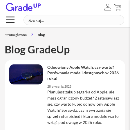
ZALOGUJ
MÓJ
Mac
SIĘ
Szukaj
SZUK
M
a
c
Strona główna
Blog
B
o
Blog GradeUp
o
k
N
e
o
Odnowiony Apple Watch, czy warto?
Porównanie modeli dostępnych w 2026
M
roku!
a
28 stycznia 2026
c
Planujesz zakup zegarka od Apple, ale
B
masz ograniczony budżet? Zastanawiasz
o
o
się, czy warto kupić odnowiony Apple
k
Watch? Sprawdź, czym wyróżnia się
A
sprzęt refurbished i które modele warto
i
wziąć pod uwagę w 2026 roku.
r