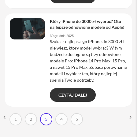
s
i
l
a
Który iPhone do 3000 zł wybrać? Oto
n
najlepsze odnowione modele od Apple!
i
e
30 grudnia 2025
Szukasz najlepszego iPhone do 3000 zł i
E
nie wiesz, który model wybrać? W tym
t
budżecie dostępne są trzy odnowione
u
modele Pro: iPhone 14 Pro Max, 15 Pro,
i
a nawet 15 Pro Max. Zobacz porównanie
P
modeli i wybierz ten, który najlepiej
o
spełnia Twoje potrzeby.
k
r
o
CZYTAJ DALEJ
w
c
e
i
Strona
STRONA
POPRZEDNI
S
N
1
2
3
4
5
t
Strona
Strona
Aktualnie
Strona
Strona
o
r
czytasz
b