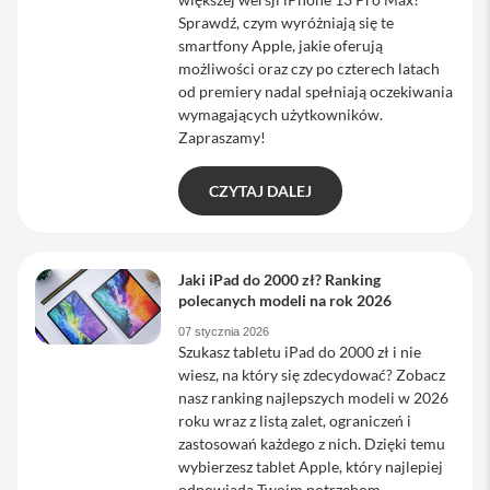
a
Sprawdź, czym wyróżniają się te
c
smartfony Apple, jakie oferują
B
możliwości oraz czy po czterech latach
o
o
od premiery nadal spełniają oczekiwania
k
wymagających użytkowników.
P
Zapraszamy!
r
o
1
CZYTAJ DALEJ
6
i
M
a
Jaki iPad do 2000 zł? Ranking
c
polecanych modeli na rok 2026
07 stycznia 2026
M
Szukasz tabletu iPad do 2000 zł i nie
a
wiesz, na który się zdecydować? Zobacz
c
nasz ranking najlepszych modeli w 2026
m
i
roku wraz z listą zalet, ograniczeń i
n
zastosowań każdego z nich. Dzięki temu
i
wybierzesz tablet Apple, który najlepiej
odpowiada Twoim potrzebom.