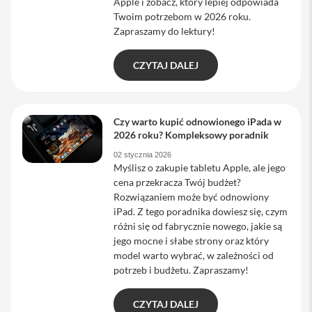
Apple i zobacz, który lepiej odpowiada
a
Twoim potrzebom w 2026 roku.
b
Zapraszamy do lektury!
l
e
i
CZYTAJ DALEJ
a
d
a
p
t
Czy warto kupić odnowionego iPada w
e
2026 roku? Kompleksowy poradnik
r
y
02 stycznia 2026
Myślisz o zakupie tabletu Apple, ale jego
Ł
cena przekracza Twój budżet?
a
Rozwiązaniem może być odnowiony
d
iPad. Z tego poradnika dowiesz się, czym
o
różni się od fabrycznie nowego, jakie są
w
a
jego mocne i słabe strony oraz który
r
model warto wybrać, w zależności od
k
potrzeb i budżetu. Zapraszamy!
i
i
z
CZYTAJ DALEJ
a