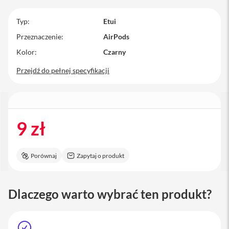
M
a
Typ
Etui
c
Przeznaczenie
AirPods
B
o
Kolor
Czarny
o
k
Przejdź do pełnej specyfikacji
P
r
o
M
a
9 zł
c
B
o
o
Porównaj
Zapytaj o produkt
k
P
r
o
Dlaczego warto wybrać ten produkt?
1
4
M