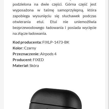
a
podzielona na dwie części. Górna część jest
w
wyposażona w taśmę samoprzylepną, która
i
zapobiega wysunięciu się słuchawek podczas
a
t
otwierania etui. Etui nie uniemożliwia
u
bezprzewodowego ładowania i posiada wycięcie
r
y
na złącze ładowania.
M
Kod producenta:
FIXLP-1473-BK
y
Kolor:
Czarny
s
Przeznaczenie:
Airpods 4
z
k
Producent:
FIXED
i
Materiał:
Skóra
G
ł
a
d
z
i
k
i
K