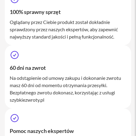
a
c
100% sprawny sprzęt
B
o
Oglądany przez Ciebie produkt został dokładnie
o
sprawdzony przez naszych ekspertów, aby zapewnić
k
P
najwyższy standard jakości i pełną funkcjonalność.
r
o
1
6
i
60 dni na zwrot
M
Na odstąpienie od umowy zakupu i dokonanie zwrotu
a
c
masz 60 dni od momentu otrzymania przesyłki.
Bezpłatnego zwrotu dokonasz, korzystając z usługi
M
szybkiezwroty.pl
a
c
m
i
n
i
Pomoc naszych ekspertów