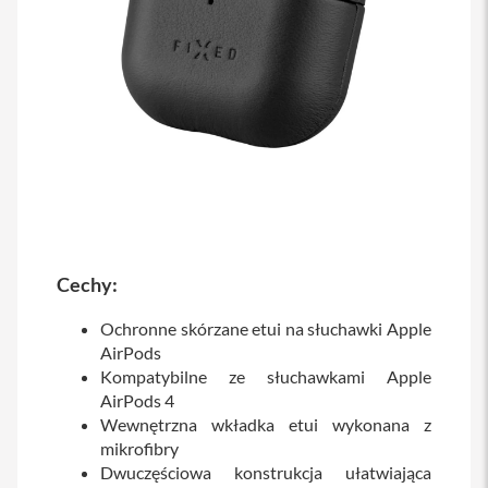
a
b
l
e
i
a
d
a
p
t
e
r
y
Ł
Cechy:
a
d
Ochronne skórzane etui na słuchawki Apple
o
AirPods
w
a
Kompatybilne ze słuchawkami Apple
r
AirPods 4
k
Wewnętrzna wkładka etui wykonana z
i
i
mikrofibry
z
Dwuczęściowa konstrukcja ułatwiająca
a