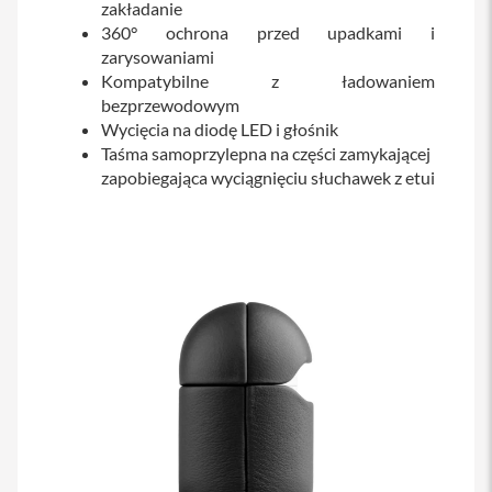
zakładanie
s
360° ochrona przed upadkami i
i
l
zarysowaniami
a
Kompatybilne z ładowaniem
n
bezprzewodowym
i
e
Wycięcia na diodę LED i głośnik
Taśma samoprzylepna na części zamykającej
E
zapobiegająca wyciągnięciu słuchawek z etui
t
u
i
P
o
k
r
o
w
c
e
i
t
o
r
b