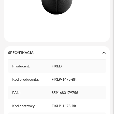
y
P
l
e
c
a
k
i
S
SPECYFIKACJA
e
r
Specyfikacja
v
Producent
:
FIXED
i
c
e
Kod producenta
:
FIXLP-1473-BK
P
a
c
EAN
:
8591680179756
k
M
a
Kod dostawcy
:
FIXLP-1473-BK
c