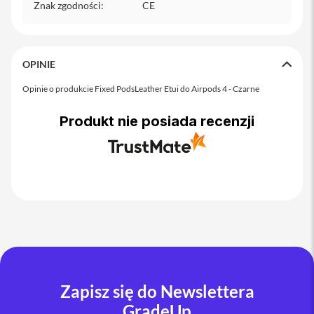
o
Znak zgodności
:
CE
M
a
x
OPINIE
i
P
Opinie o produkcie Fixed PodsLeather Etui do Airpods 4 - Czarne
h
o
n
Produkt nie posiada recenzji
e
1
7
i
P
h
o
n
e
1
6
P
Zapisz się do Newslettera
r
GradeUp
o