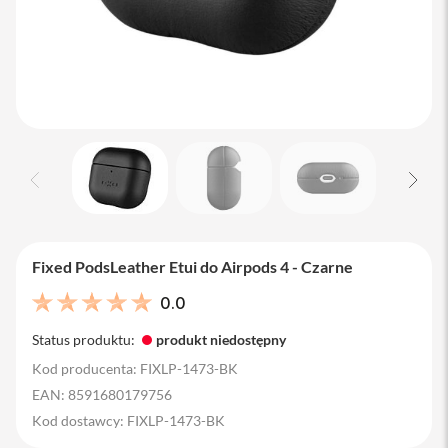
M
a
c
B
o
o
k
A
i
r
1
3
M
a
Fixed PodsLeather Etui do Airpods 4 - Czarne
c
B
0.0
o
o
Status produktu:
produkt niedostępny
k
A
Kod producenta: FIXLP-1473-BK
i
EAN: 8591680179756
r
1
Kod dostawcy: FIXLP-1473-BK
5