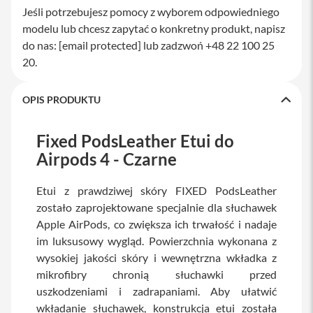
M
Jeśli potrzebujesz pomocy z wyborem odpowiedniego
a
modelu lub chcesz zapytać o konkretny produkt, napisz
c
do nas:
S
[email protected]
lub zadzwoń +48 22 100 25
t
20.
u
d
i
OPIS PRODUKTU
o
A
Fixed PodsLeather Etui do
k
Airpods 4 - Czarne
c
e
s
Etui z prawdziwej skóry FIXED PodsLeather
o
zostało zaprojektowane specjalnie dla słuchawek
r
i
Apple AirPods, co zwiększa ich trwałość i nadaje
a
im luksusowy wygląd. Powierzchnia wykonana z
M
wysokiej jakości skóry i wewnętrzna wkładka z
a
c
mikrofibry chronią słuchawki przed
uszkodzeniami i zadrapaniami. Aby ułatwić
K
wkładanie słuchawek, konstrukcja etui została
l