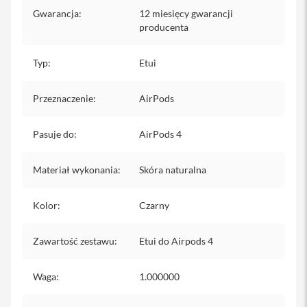
iPhone
Gwarancja
:
12 miesięcy gwarancji
producenta
i
P
h
Typ
:
Etui
o
n
Przeznaczenie
e
:
AirPods
1
7
Pasuje do
:
AirPods 4
P
r
o
Materiał wykonania
:
Skóra naturalna
i
P
Kolor
:
Czarny
h
o
n
Zawartość zestawu
:
Etui do Airpods 4
e
1
7
Waga
:
1.000000
P
r