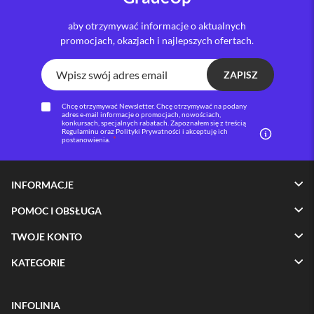
i
aby otrzymywać informacje o aktualnych
P
promocjach, okazjach i najlepszych ofertach.
h
o
n
ZAPISZ
e
1
Chcę otrzymywać Newsletter. Chcę otrzymywać na podany
6
adres e-mail informacje o promocjach, nowościach,
P
konkursach, specjalnych rabatach. Zapoznałem się z treścią
Regulaminu oraz Polityki Prywatności i akceptuję ich
l
postanowienia.
u
s
INFORMACJE
i
P
POMOC I OBSŁUGA
h
o
n
TWOJE KONTO
e
1
KATEGORIE
5
P
r
INFOLINIA
o