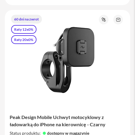
i
P
a
d
60 dni na zwrot
Porównaj
Zapytaj
8
o
-
Raty 12x0%
produkt
g
Raty 20x0%
e
n
e
r
a
c
j
i
A
k
c
e
s
o
Peak Design Mobile Uchwyt motocyklowy z
r
ładowarką do iPhone na kierownicę - Czarny
i
a
Status produktu:
dostępny w magazynie