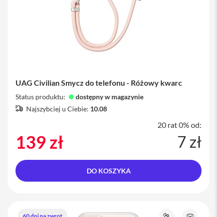
i
P
h
o
n
e
1
3
P
UAG Civilian Smycz do telefonu - Różowy kwarc
r
o
Status produktu:
dostępny w magazynie
Najszybciej u Ciebie:
10.08
i
P
20 rat 0% od:
h
139 zł
7 zł
o
n
e
1
DO KOSZYKA
3
P
r
o
M
60 dni na zwrot