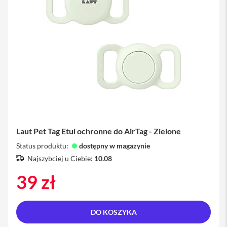
o
1
1
i
P
a
d
P
r
o
1
2
,
9
Laut Pet Tag Etui ochronne do AirTag - Zielone
i
Status produktu:
dostępny w magazynie
P
Najszybciej u Ciebie:
10.08
a
d
39 zł
P
r
o
1
3
DO KOSZYKA