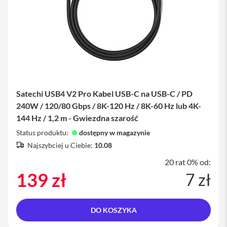
y
P
l
e
c
a
k
i
Satechi USB4 V2 Pro Kabel USB-C na USB-C / PD
S
240W / 120/80 Gbps / 8K-120 Hz / 8K-60 Hz lub 4K-
e
r
144 Hz / 1,2 m - Gwiezdna szarość
v
Status produktu:
i
dostępny w magazynie
c
Najszybciej u Ciebie:
10.08
e
P
20 rat 0% od:
a
139 zł
7 zł
c
k
M
a
DO KOSZYKA
c