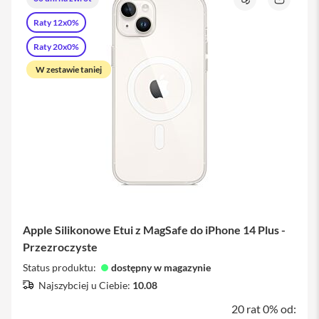
a
Porównaj
Zapytaj
x
o
Raty 12x0%
produkt
A
Raty 20x0%
k
c
W zestawie taniej
e
s
o
r
i
a
i
P
h
o
n
e
Apple Silikonowe Etui z MagSafe do iPhone 14 Plus -
Przezroczyste
A
i
Status produktu:
dostępny w magazynie
r
Najszybciej u Ciebie:
T
10.08
a
20 rat 0% od:
g