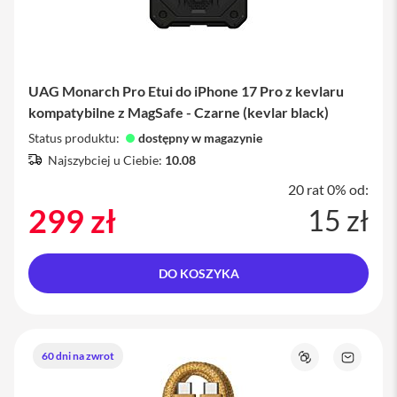
M
a
c
S
t
u
UAG Monarch Pro Etui do iPhone 17 Pro z kevlaru
d
kompatybilne z MagSafe - Czarne (kevlar black)
i
o
Status produktu:
dostępny w magazynie
Najszybciej u Ciebie:
10.08
A
k
20 rat 0% od:
c
299 zł
15 zł
e
s
o
r
DO KOSZYKA
i
a
M
a
c
60 dni na zwrot
Porównaj
Zapytaj
o
K
produkt
l