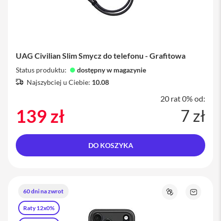
i
P
h
o
n
UAG Civilian Slim Smycz do telefonu - Grafitowa
e
1
Status produktu:
dostępny w magazynie
6
Najszybciej u Ciebie:
10.08
P
l
20 rat 0% od:
u
139 zł
7 zł
s
i
P
DO KOSZYKA
h
o
n
e
1
60 dni na zwrot
5
Porównaj
Zapytaj
P
o
Raty 12x0%
r
produkt
o