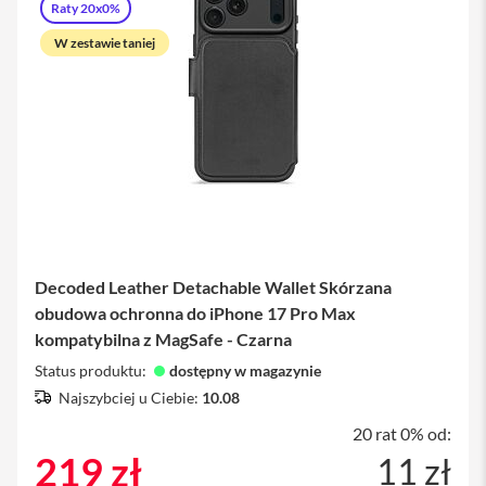
Raty 20x0%
i
W zestawie taniej
P
h
o
n
e
1
5
P
r
o
M
a
Decoded Leather Detachable Wallet Skórzana
x
obudowa ochronna do iPhone 17 Pro Max
i
kompatybilna z MagSafe - Czarna
P
Status produktu:
dostępny w magazynie
h
o
Najszybciej u Ciebie:
10.08
n
e
20 rat 0% od:
1
219 zł
11 zł
5