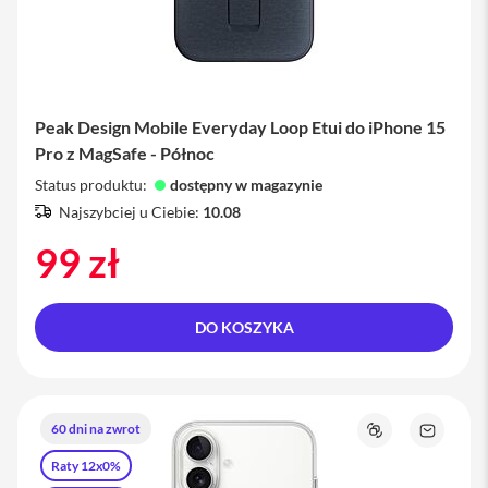
y
E
t
u
i
Peak Design Mobile Everyday Loop Etui do iPhone 15
i
P
Pro z MagSafe - Północ
a
Status produktu:
dostępny w magazynie
d
Najszybciej u Ciebie:
10.08
Ł
a
99 zł
d
o
w
a
DO KOSZYKA
r
k
i
i
z
60 dni na zwrot
a
Porównaj
Zapytaj
s
o
Raty 12x0%
i
produkt
l