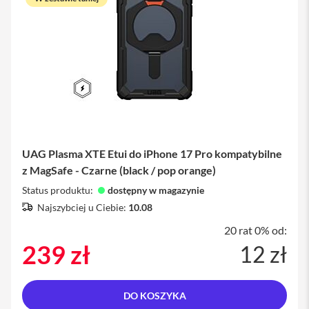
M
a
c
B
o
o
k
A
i
r
1
3
UAG Plasma XTE Etui do iPhone 17 Pro kompatybilne
M
z MagSafe - Czarne (black / pop orange)
a
Status produktu:
dostępny w magazynie
c
B
Najszybciej u Ciebie:
10.08
o
o
20 rat 0% od:
k
239 zł
12 zł
A
i
r
1
DO KOSZYKA
5