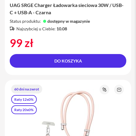
UAG SRGE Charger Ładowarka sieciowa 30W / USB-
i
C + USB-A - Czarna
P
h
Status produktu:
dostępny w magazynie
o
Najszybciej u Ciebie:
10.08
n
e
99 zł
1
4
P
r
DO KOSZYKA
o
M
a
x
60 dni na zwrot
i
Porównaj
Zapytaj
o
P
Raty 12x0%
produkt
h
o
Raty 20x0%
n
e
1
3