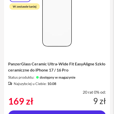
u
c
W zestawie taniej
h
a
w
k
i
i
P
h
o
n
e
E
PanzerGlass Ceramic Ultra-Wide Fit EasyAligne Szkło
t
ceramiczne do iPhone 17 / 16 Pro
u
i
Status produktu:
dostępny w magazynie
i
Najszybciej u Ciebie:
10.08
P
h
20 rat 0% od:
o
n
169 zł
9 zł
e
F