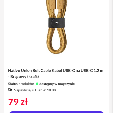
a
w
i
a
t
u
r
y
M
y
s
z
k
i
Native Union Belt Cable Kabel USB-C na USB-C 1,2 m
G
- Brązowy (kraft)
ł
a
Status produktu:
dostępny w magazynie
d
Najszybciej u Ciebie:
10.08
z
i
79 zł
k
i
K