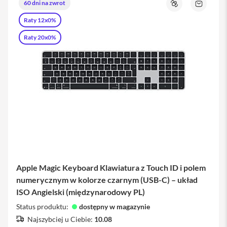
m
60 dni na zwrot
Porównaj
Zapytaj
y
o
c
Raty 12x0%
produkt
z
e
Raty 20x0%
d
o
i
P
h
o
n
e
S
e
r
v
i
Apple Magic Keyboard Klawiatura z Touch ID i polem
c
e
numerycznym w kolorze czarnym (USB-C) – układ
P
ISO Angielski (międzynarodowy PL)
a
c
Status produktu:
dostępny w magazynie
k
Najszybciej u Ciebie:
10.08
i