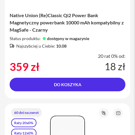
p
t
e
Native Union (Re)Classic Qi2 Power Bank
r
y
Magnetyczny powerbank 10000 mAh kompatybilny z
MagSafe - Czarny
P
o
Status produktu:
dostępny w magazynie
w
Najszybciej u Ciebie:
10.08
e
r
20 rat 0% od:
b
359 zł
18 zł
a
n
k
d
o
DO KOSZYKA
i
P
h
o
n
60 dni na zwrot
e
Porównaj
Zapytaj
o
Raty 20x0%
produkt
S
ł
Raty 12x0%