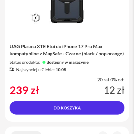
s
e
k
n
a
r
a
m
i
UAG Plasma XTE Etui do iPhone 17 Pro Max
ę
kompatybilne z MagSafe - Czarne (black / pop orange)
T
Status produktu:
o
dostępny w magazynie
r
Najszybciej u Ciebie:
10.08
b
a
20 rat 0% od:
n
239 zł
12 zł
a
i
P
h
o
DO KOSZYKA
n
e
S