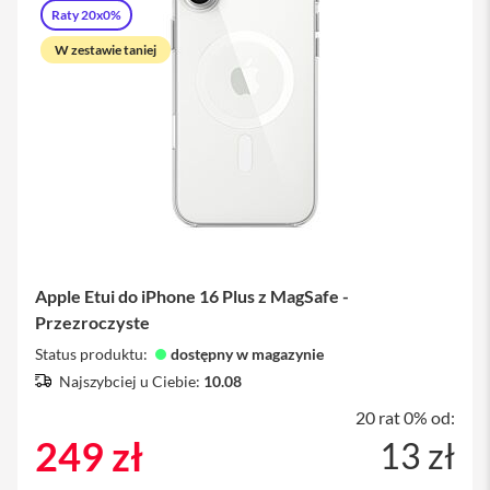
Raty 20x0%
a
n
W zestawie taniej
i
e
K
a
b
l
e
i
a
d
a
p
Apple Etui do iPhone 16 Plus z MagSafe -
t
e
Przezroczyste
r
Status produktu:
y
dostępny w magazynie
Najszybciej u Ciebie:
10.08
F
o
20 rat 0% od:
l
249 zł
13 zł
i
e
i