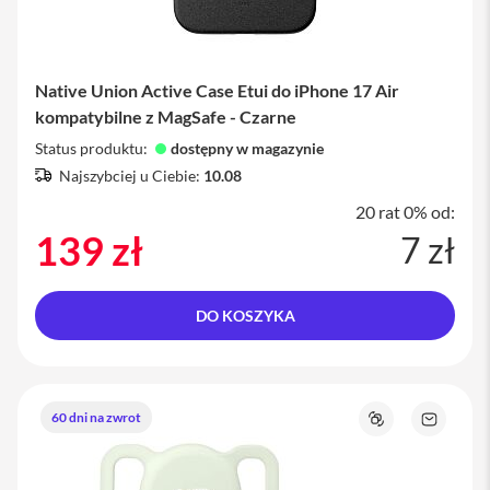
i
P
a
Native Union Active Case Etui do iPhone 17 Air
d
A
kompatybilne z MagSafe - Czarne
i
r
Status produktu:
dostępny w magazynie
1
Najszybciej u Ciebie:
10.08
3
20 rat 0% od:
i
139 zł
7 zł
P
a
d
P
DO KOSZYKA
r
o
i
P
60 dni na zwrot
a
Porównaj
Zapytaj
d
o
P
produkt
r