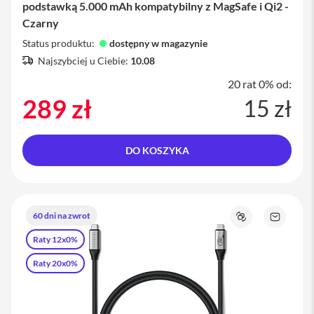
podstawką 5.000 mAh kompatybilny z MagSafe i Qi2 -
s
i
Czarny
l
Status produktu:
dostępny w magazynie
a
n
Najszybciej u Ciebie:
10.08
i
e
20 rat 0% od:
289 zł
15 zł
E
t
u
i
DO KOSZYKA
P
o
k
r
60 dni na zwrot
o
Porównaj
Zapytaj
w
o
Raty 12x0%
c
produkt
e
Raty 20x0%
i
t
o
r
b