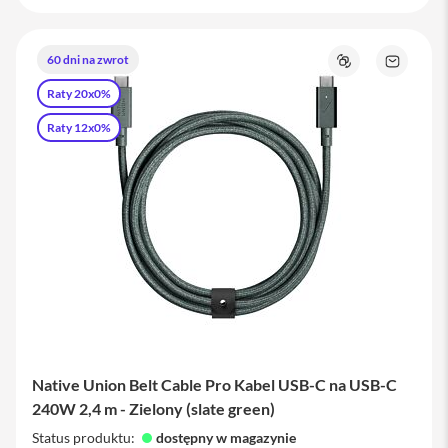
iPhone
i
60 dni na zwrot
Porównaj
Zapytaj
P
o
h
Raty 20x0%
produkt
o
n
Raty 12x0%
e
1
7
P
r
o
i
P
h
o
n
e
1
Native Union Belt Cable Pro Kabel USB-C na USB-C
7
240W 2,4 m - Zielony (slate green)
P
r
Status produktu:
dostępny w magazynie