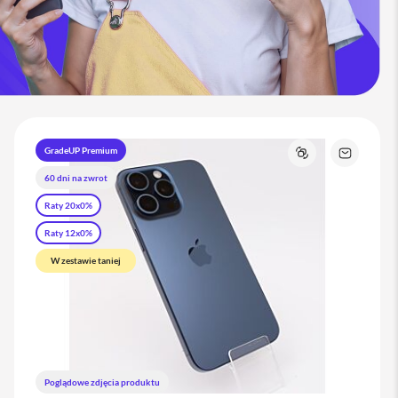
GradeUP Premium
j
Porównaj
Zapytaj
o
60 dni na zwrot
t
produkt
Raty 20x0%
Raty 12x0%
W zestawie taniej
Poglądowe zdjęcia produktu