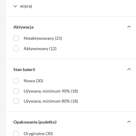
Etui
więcej
iPhone
Folie
i
Aktywacja
szkła
Nieaktywowany (21)
ochronne
Aktywowany (12)
Portfel
MagSafe
Uchwyty
Stan baterii
do
iPhone
Nowa (30)
Pasek
Używana, minimum 90% (18)
na
Używana, minimum 80% (18)
ramię
Torba
na
Opakowanie (pudełko)
iPhone
Oryginalne (30)
Smycze