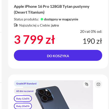
Apple iPhone 16 Pro 128GB Tytan pustynny
(Desert Titanium)
Status produktu:
dostępny w magazynie
Najszybciej u Ciebie:
jutro
20 rat 0% od:
3 799 zł
190 zł
DO KOSZYKA
GradeUP Standard
Porównaj
Zapyta
o
60 dni na zwrot
produk
Raty 12x0%
Raty 20x0%