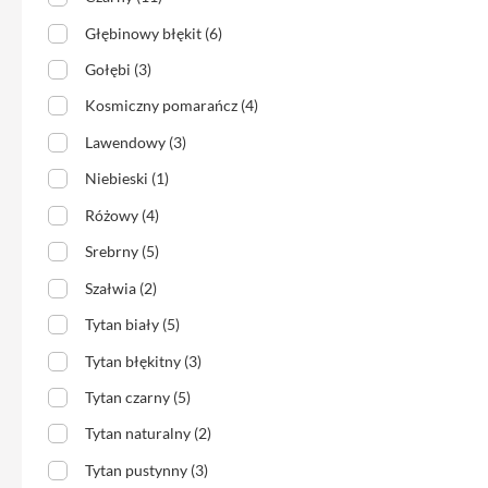
iPhone
Głębinowy błękit (6)
13
Pro
Gołębi (3)
Max
Kosmiczny pomarańcz (4)
Akcesoria
Lawendowy (3)
iPhone
Niebieski (1)
AirTag
Ładowarki
Różowy (4)
iPhone
Srebrny (5)
Kable
Szałwia (2)
i
adaptery
Tytan biały (5)
Powerbank
Tytan błękitny (3)
do
Tytan czarny (5)
iPhone
Tytan naturalny (2)
Słuchawki
iPhone
Tytan pustynny (3)