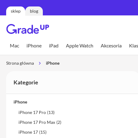
sklep
blog
Mac
MacBook
Mac
iPhone
iPad
Apple Watch
Akcesoria
Klas
Neo
MacBook
Strona główna
iPhone
Air
MacBook
Air
Kategorie
13
MacBook
iPhone
Air
15
iPhone 17 Pro
(13)
MacBook
iPhone 17 Pro Max
(2)
Pro
iPhone 17
(15)
MacBook