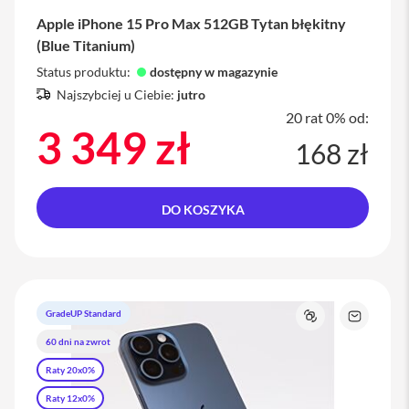
Apple iPhone 15 Pro Max 512GB Tytan błękitny
(Blue Titanium)
Status produktu:
dostępny w magazynie
Najszybciej u Ciebie:
jutro
20 rat 0% od:
3 349 zł
168 zł
DO KOSZYKA
GradeUP Standard
j
Porównaj
Zapytaj
o
60 dni na zwrot
t
produkt
Raty 20x0%
Raty 12x0%