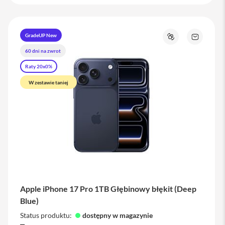
GradeUP New
j
Porównaj
Zapytaj
o
60 dni na zwrot
t
produkt
Raty 20x0%
W zestawie taniej
Apple iPhone 17 Pro 1TB Głębinowy błękit (Deep
Blue)
Status produktu:
dostępny w magazynie