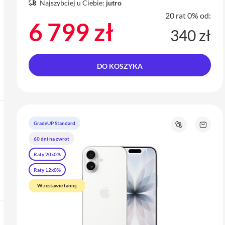
Najszybciej u Ciebie:
jutro
20 rat 0% od:
6 799 zł
340 zł
DO KOSZYKA
GradeUP Standard
Porównaj
Zapyta
o
60 dni na zwrot
produk
Raty 20x0%
Raty 12x0%
W zestawie taniej