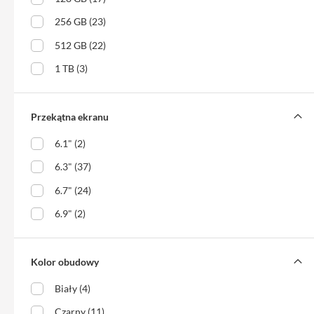
Max
256 GB (23)
iPhone
15
512 GB (22)
iPhone
1 TB (3)
15
Plus
iPhone
Przekątna ekranu
14
6.1" (2)
Pro
6.3" (37)
iPhone
14
6.7" (24)
Pro
Max
6.9" (2)
iPhone
13
Kolor obudowy
iPhone
Biały (4)
13
Pro
Czarny (11)