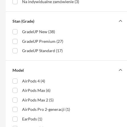
i
Na indywidualne zamówienie (3)
adaptery
Ładowarki
Stan (Grade)
i
zasilanie
GradeUP New (38)
Etui
GradeUP Premium (27)
Pokrowce
GradeUP Standard (17)
i
torby
Plecaki
Model
Service
AirPods 4 (4)
Pack
Mac
AirPods Max (6)
iPhone
AirPods Max 2 (5)
iPhone
AirPods Pro 2-generacji (1)
17
Pro
EarPods (1)