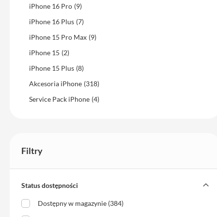
Pro
iPhone 16 Pro
(9)
14
iPhone 16 Plus
(7)
MacBook
iPhone 15 Pro Max
(9)
Pro
iPhone 15
(2)
16
iPhone 15 Plus
(8)
iMac
Akcesoria iPhone
(318)
Mac
mini
Service Pack iPhone
(4)
Mac
Studio
Akcesoria
Mac
Filtry
Klawiatury
Myszki
Status dostępności
Gładziki
Dostępny w magazynie (384)
Kable