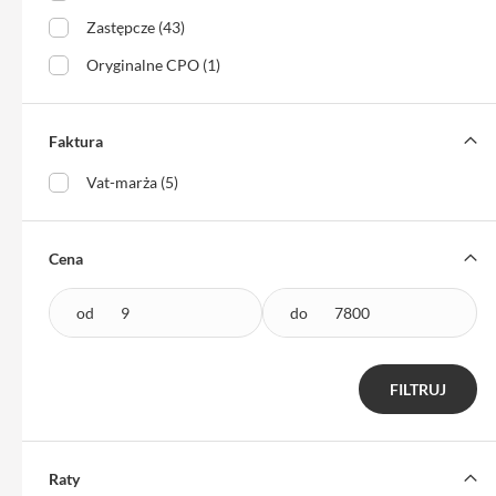
do
Zastępcze (43)
iPhone
Oryginalne CPO (1)
Service
Pack
iPhone
Faktura
iPad
Vat-marża (5)
iPad
Air
iPad
Cena
Air
11
od
do
iPad
Air
13
FILTRUJ
iPad
Pro
iPad
Raty
Pro