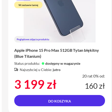
W zestawie taniej
Poglądowe zdjęcia produktu
Apple iPhone 15 Pro Max 512GB Tytan błękitny
(Blue Titanium)
Status produktu:
dostępny w magazynie
Najszybciej u Ciebie:
jutro
20 rat 0% od:
3 199 zł
160 zł
DO KOSZYKA