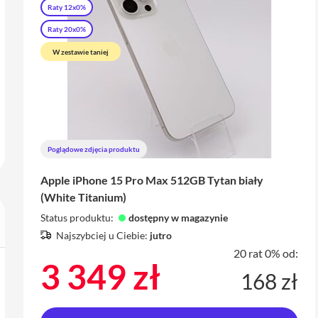
Raty 12x0%
Raty 20x0%
W zestawie taniej
Poglądowe zdjęcia produktu
Apple iPhone 15 Pro Max 512GB Tytan biały
(White Titanium)
Status produktu:
dostępny w magazynie
Najszybciej u Ciebie:
jutro
20 rat 0% od:
3 349 zł
168 zł