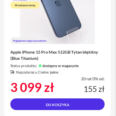
W zestawie taniej
Poglądowe zdjęcia produktu
Apple iPhone 15 Pro Max 512GB Tytan błękitny
(Blue Titanium)
Status produktu:
dostępny w magazynie
Najszybciej u Ciebie:
jutro
20 rat 0% od:
3 099 zł
155 zł
DO KOSZYKA