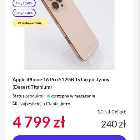
Raty 20x0%
Raty 12x0%
W zestawie taniej
Apple iPhone 16 Pro 512GB Tytan pustynny
(Desert Titanium)
Status produktu:
dostępny w magazynie
Najszybciej u Ciebie:
jutro
20 rat 0% od:
4 799 zł
240 zł