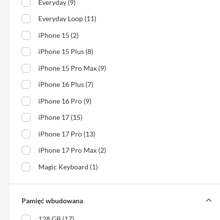
iPhone
Everyday (9)
17
Everyday Loop (11)
Pro
Max
iPhone 15 (2)
iPhone
iPhone 15 Plus (8)
17
iPhone 15 Pro Max (9)
iPhone
iPhone 16 Plus (7)
16
Pro
iPhone 16 Pro (9)
iPhone
iPhone 17 (15)
16
iPhone 17 Pro (13)
Plus
iPhone 17 Pro Max (2)
iPhone
15
Magic Keyboard (1)
Pro
iPhone
15
Pamięć wbudowana
Pro
128 GB (17)