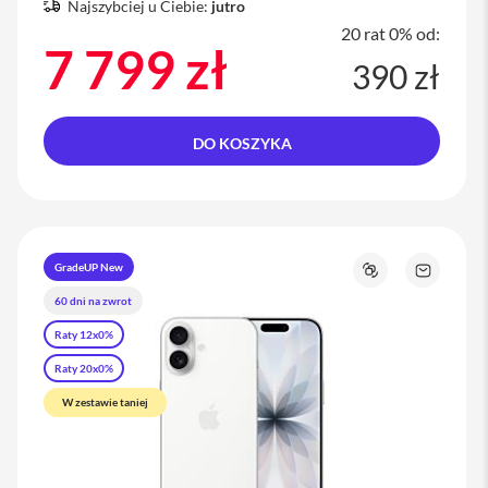
Najszybciej u Ciebie:
jutro
20 rat 0% od:
7 799 zł
390 zł
DO KOSZYKA
GradeUP New
j
Porównaj
Zapytaj
o
60 dni na zwrot
t
produkt
Raty 12x0%
Raty 20x0%
W zestawie taniej