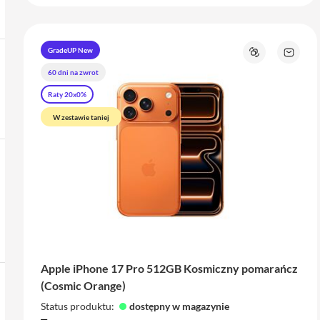
GradeUP New
Porównaj
Zapyta
o
60 dni na zwrot
produk
Raty 20x0%
W zestawie taniej
Apple iPhone 17 Pro 512GB Kosmiczny pomarańcz
(Cosmic Orange)
Status produktu:
dostępny w magazynie