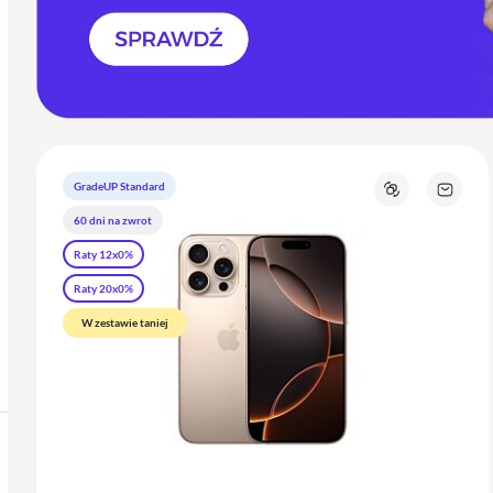
GradeUP Standard
Porównaj
Zapyta
o
60 dni na zwrot
produk
Raty 12x0%
Raty 20x0%
W zestawie taniej