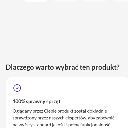
i
adaptery
Ładowarki
i
zasilanie
Etui
Pokrowce
i
torby
Dlaczego warto wybrać ten produkt?
Plecaki
Service
Pack
Mac
iPhone
100% sprawny sprzęt
iPhone
Oglądany przez Ciebie produkt został dokładnie
17
sprawdzony przez naszych ekspertów, aby zapewnić
Pro
najwyższy standard jakości i pełną funkcjonalność.