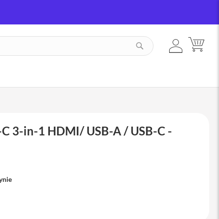
ZALOGUJ
MÓJ
SZUKAJ
SIĘ
-C 3-in-1 HDMI/ USB-A / USB-C -
ynie