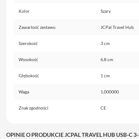
Etui
iPhone
Kolor
Szary
Folie
i
Zawartość zestawu
JCPal Travel Hub
szkła
ochronne
Szerokość
3 cm
Portfel
MagSafe
Wysokość
6.8 cm
Uchwyty
do
Głębokość
1 cm
iPhone
Pasek
Waga
1.000000
na
ramię
Znak zgodności
CE
Torba
na
iPhone
OPINIE O PRODUKCIE JCPAL TRAVEL HUB USB-C 3-I
Smycze