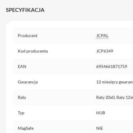
iPhone
SPECYFIKACJA
13
Pro
Max
Specyfikacja
Akcesoria
Producent
JCPAL
iPhone
AirTag
Kod producenta
JCP6349
Ładowarki
iPhone
EAN
6954661871759
Kable
i
Gwarancja
12 miesięcy gwaran
adaptery
Powerbank
Raty
Raty 20x0, Raty 12x
do
iPhone
Typ
HUB
Słuchawki
iPhone
MagSafe
NIE