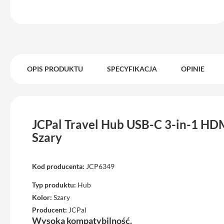
iPhone
17
Pro
Max
iPhone
17
OPIS PRODUKTU
SPECYFIKACJA
OPINIE
iPhone
16
Pro
iPhone
JCPal Travel Hub USB-C 3-in-1 HDM
16
Szary
Plus
iPhone
15
Kod producenta:
JCP6349
Pro
Typ produktu:
Hub
iPhone
Kolor:
Szary
15
Producent:
JCPal
Pro
Wysoka kompatybilność.