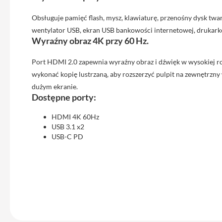
Max
iPhone
Obsługuje pamięć flash, mysz, klawiaturę, przenośny dysk twa
15
wentylator USB, ekran USB bankowości internetowej, drukarkę
Wyraźny obraz 4K przy 60 Hz.
iPhone
15
Port HDMI 2.0 zapewnia wyraźny obraz i dźwięk w wysokiej ro
Plus
wykonać kopię lustrzaną, aby rozszerzyć pulpit na zewnętrzny 
iPhone
dużym ekranie.
14
Dostępne porty:
Pro
HDMI 4K 60Hz
iPhone
USB 3.1 x2
14
USB-C PD
Pro
Max
iPhone
13
iPhone
13
Pro