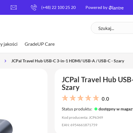
[
(+48) 22 100 25 20
Powered by
e
m
Szukaj
a
i
l
y jakości
GradeUP Care
p
r
o
JCPal Travel Hub USB-C 3-in-1 HDMI/ USB-A / USB-C - Szary
t
e
JCPal Travel Hub USB
c
t
Szary
e
d
0.0
]
Status produktu:
dostępny w magaz
Kod producenta: JCP6349
EAN: 6954661871759