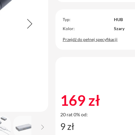
Typ
HUB
Kolor
Szary
Przejdź do pełnej specyfikacji
169 zł
20 rat 0% od:
9 zł