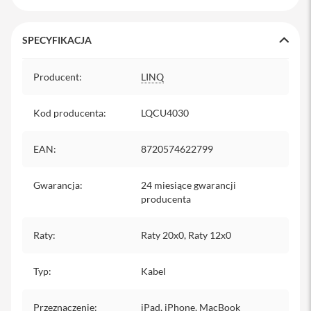
s
i
l
SPECYFIKACJA
a
n
Specyfikacja
i
Producent
:
LINQ
e
E
Kod producenta
:
LQCU4030
t
u
i
EAN
:
8720574622799
P
o
Gwarancja
:
24 miesiące gwarancji
k
producenta
r
o
w
Raty
:
Raty 20x0, Raty 12x0
c
e
i
Typ
:
Kabel
t
o
r
Przeznaczenie
:
iPad, iPhone, MacBook
b