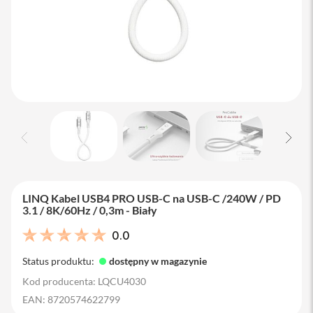
M
a
c
B
o
o
k
A
i
r
1
3
M
a
c
LINQ Kabel USB4 PRO USB-C na USB-C /240W / PD
B
3.1 / 8K/60Hz / 0,3m - Biały
o
o
0.0
k
A
Status produktu:
dostępny w magazynie
i
r
Kod producenta: LQCU4030
1
EAN: 8720574622799
5