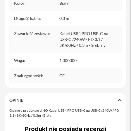
Kolor
:
Biały
iPhone
i
Długość kabla
:
0,3 m
P
h
o
Zawartość zestawu
:
Kabel USB4 PRO USB-C na
n
USB-C /240W / PD 3.1 /
e
8K/60Hz / 0,3m - Srebrny
1
7
P
Waga
:
1.000000
r
o
Znak zgodności
:
CE
i
P
h
o
OPINIE
n
e
Opinie o produkcie LINQ Kabel USB4 PRO USB-C na USB-C /240W / PD
1
3.1 / 8K/60Hz / 0,3m - Biały
7
P
r
Produkt nie posiada recenzji