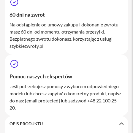
M
a
c
60 dni na zwrot
S
Na odstąpienie od umowy zakupu i dokonanie zwrotu
t
u
masz 60 dni od momentu otrzymania przesyłki.
d
Bezpłatnego zwrotu dokonasz, korzystając z usługi
i
szybkiezwroty.pl
o
A
k
c
e
Pomoc naszych ekspertów
s
o
Jeśli potrzebujesz pomocy z wyborem odpowiedniego
r
modelu lub chcesz zapytać o konkretny produkt, napisz
i
a
do nas:
[email protected]
lub zadzwoń +48 22 100 25
M
20.
a
c
OPIS PRODUKTU
K
l