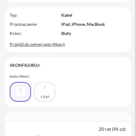
M
a
Typ
Kabel
c
B
Przeznaczenie
iPad, iPhone, MacBook
o
Kolor
o
Biały
k
Przejdź do pełnej specyfikacji
P
r
o
SKONFIGURUJ:
M
a
Kolor/Wzór:
c
B
o
o
k
P
r
o
1
4
20 rat 0% od:
M