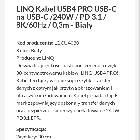
a
LINQ Kabel USB4 PRO USB-C
w
na USB-C /240W / PD 3.1 /
i
a
8K/60Hz / 0,3m - Biały
t
u
r
y
Kod producenta:
LQCU4030
Kolor:
Biały
M
Producent:
LINQ
y
s
Doświadcz prędkości następnej generacji dzięki
z
30-centymetrowemu kablowi LINQ USB4 PRO!
k
i
Kabel ten łączy w sobie superszybki transfer
danych z ostrym jak brzytwa obrazowaniem i
G
ultraszybkim ładowaniem. Kabel posiada chip E-
ł
a
mark zapewniający doskonały transfer danych
d
oraz bezpieczne i superszybkie ładowanie 240W
z
PD3.1 EPR.
i
k
i
Specyfikacja:
Wymiary: 30 cm
K