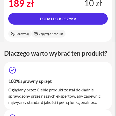
189 zł
10 zł
a
c
B
o
DODAJ DO KOSZYKA
o
k
P
Porównaj
Zapytaj o produkt
r
o
1
6
Dlaczego warto wybrać ten produkt?
i
M
a
c
100% sprawny sprzęt
M
a
Oglądany przez Ciebie produkt został dokładnie
c
m
sprawdzony przez naszych ekspertów, aby zapewnić
i
najwyższy standard jakości i pełną funkcjonalność.
n
i