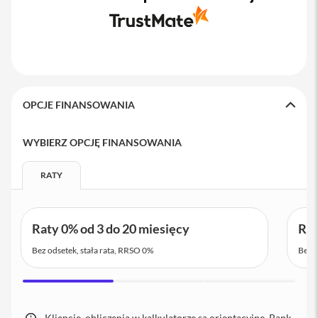
o
M
a
x
i
P
h
OPCJE FINANSOWANIA
o
n
e
WYBIERZ OPCJĘ FINANSOWANIA
1
7
RATY
i
P
h
o
Raty 0% od 3 do 20 miesięcy
Rat
n
e
Bez odsetek, stała rata, RRSO 0%
Bez o
1
6
P
r
o
Kliencie, obliczenia w kalkulatorze są orientacyjne. Bank