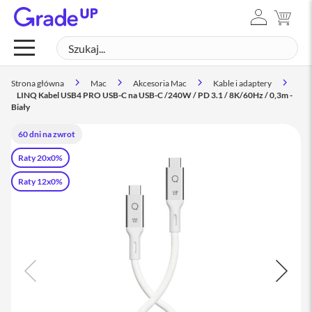
ZALOGUJ
MÓJ
Mac
SIĘ
Szukaj
SZUK
M
a
c
Strona główna
Mac
Akcesoria Mac
Kable i adaptery
B
LINQ Kabel USB4 PRO USB-C na USB-C /240W / PD 3.1 / 8K/60Hz / 0,3m -
o
Biały
o
k
60 dni na zwrot
N
e
Raty 20x0%
o
Raty 12x0%
M
a
c
B
o
o
k
A
i
r