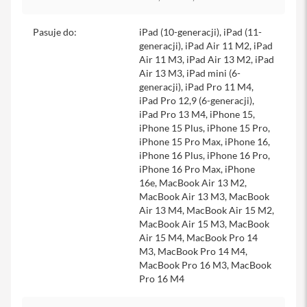
y
Pasuje do
:
iPad (10-generacji), iPad (11-
P
generacji), iPad Air 11 M2, iPad
l
e
Air 11 M3, iPad Air 13 M2, iPad
c
Air 13 M3, iPad mini (6-
a
generacji), iPad Pro 11 M4,
k
iPad Pro 12,9 (6-generacji),
i
iPad Pro 13 M4, iPhone 15,
iPhone 15 Plus, iPhone 15 Pro,
S
iPhone 15 Pro Max, iPhone 16,
e
r
iPhone 16 Plus, iPhone 16 Pro,
v
iPhone 16 Pro Max, iPhone
i
16e, MacBook Air 13 M2,
c
MacBook Air 13 M3, MacBook
e
Air 13 M4, MacBook Air 15 M2,
P
MacBook Air 15 M3, MacBook
a
Air 15 M4, MacBook Pro 14
c
M3, MacBook Pro 14 M4,
k
MacBook Pro 16 M3, MacBook
M
a
Pro 16 M4
c