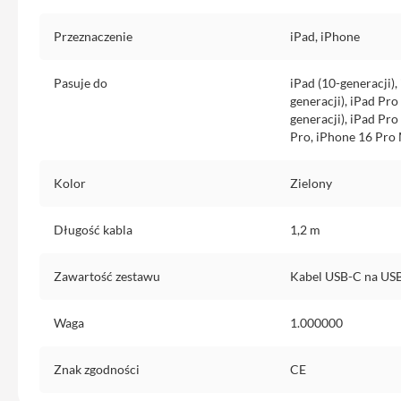
Etui
iPhone
Przeznaczenie
iPad, iPhone
Folie
i
Pasuje do
iPad (10-generacji), 
szkła
generacji), iPad Pro
ochronne
generacji), iPad Pr
Pro, iPhone 16 Pro
Portfel
MagSafe
Kolor
Zielony
Uchwyty
do
Długość kabla
1,2 m
iPhone
Pasek
Zawartość zestawu
Kabel USB-C na USB-
na
ramię
Waga
1.000000
Torba
na
iPhone
Znak zgodności
CE
Smycze