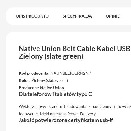
iPhone
17
Pro
OPIS PRODUKTU
SPECYFIKACJA
OPINIE
Max
iPhone
17
iPhone
Native Union Belt Cable Kabel USB
16
Zielony (slate green)
Pro
iPhone
Kod producenta:
NAUNBELTCGRN2NP
16
Plus
Kolor:
Zielony (slate green)
Producent:
Native Union
iPhone
Dla telefonów i tabletów typu C
15
Pro
Wybierz nowy standard ładowania z codziennym rozwiąza
iPhone
ładowanie dzięki obsłudze Power Delivery.
15
Jakość potwierdzona certyfikatem usb-if
Pro