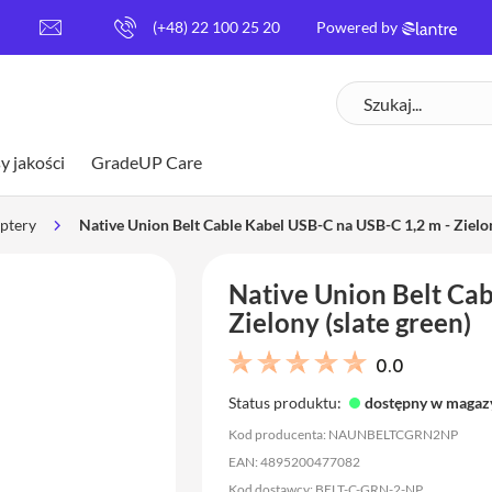
[
(+48) 22 100 25 20
Powered by
e
m
Szukaj
a
i
l
y jakości
GradeUP Care
p
r
o
aptery
Native Union Belt Cable Kabel USB-C na USB-C 1,2 m - Zielon
t
e
Native Union Belt Cab
c
t
Zielony (slate green)
e
d
0.0
]
Status produktu:
dostępny w magaz
Kod producenta: NAUNBELTCGRN2NP
EAN: 4895200477082
Kod dostawcy: BELT-C-GRN-2-NP