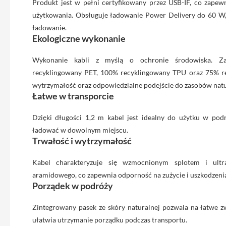
Max
Produkt jest w pełni certyfikowany przez USB-IF, co zapew
użytkowania. Obsługuje ładowanie Power Delivery do 60 W, 
iPhone
15
ładowanie.
Ekologiczne wykonanie
iPhone
15
Wykonanie kabli z myślą o ochronie środowiska. Z
Plus
recyklingowany PET, 100% recyklingowany TPU oraz 75% re
iPhone
wytrzymałość oraz odpowiedzialne podejście do zasobów nat
14
Łatwe w transporcie
Pro
Dzięki długości 1,2 m kabel jest idealny do użytku w pod
iPhone
ładować w dowolnym miejscu.
14
Trwałość i wytrzymałość
Pro
Max
Kabel charakteryzuje się wzmocnionym splotem i ul
iPhone
aramidowego, co zapewnia odporność na zużycie i uszkodzeni
13
Porządek w podróży
iPhone
Zintegrowany pasek ze skóry naturalnej pozwala na łatwe zwi
13
Pro
ułatwia utrzymanie porządku podczas transportu.