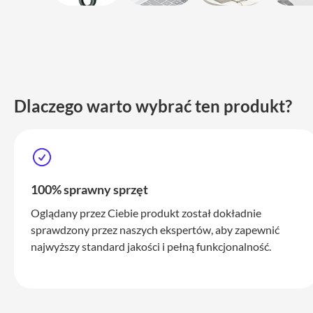
i
adaptery
Ładowarki
i
zasilanie
Etui
Dlaczego warto wybrać ten produkt?
Pokrowce
i
torby
Plecaki
100% sprawny sprzęt
Service
Pack
Oglądany przez Ciebie produkt został dokładnie
Mac
sprawdzony przez naszych ekspertów, aby zapewnić
iPhone
najwyższy standard jakości i pełną funkcjonalność.
iPhone
17
Pro