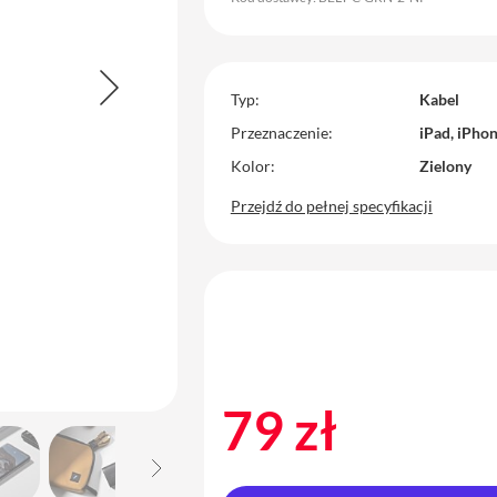
Typ
Kabel
Przeznaczenie
iPad, iPho
Kolor
Zielony
Przejdź do pełnej specyfikacji
79 zł