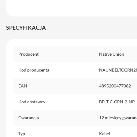
iPhone
13
Pro
Max
SPECYFIKACJA
Akcesoria
iPhone
Specyfikacja
AirTag
Producent
Native Union
Ładowarki
iPhone
Kod producenta
NAUNBELTCGRN2
Kable
i
EAN
4895200477082
adaptery
Powerbank
Kod dostawcy
BELT-C-GRN-2-NP
do
iPhone
Gwarancja
12 miesięcy gwaran
Słuchawki
iPhone
Typ
Kabel