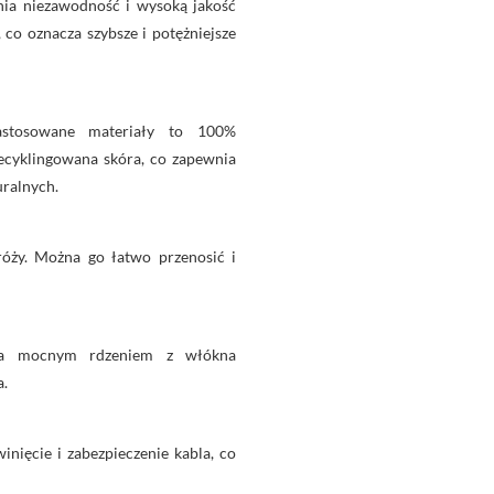
nia niezawodność i wysoką jakość
co oznacza szybsze i potężniejsze
astosowane materiały to 100%
cyklingowana skóra, co zapewnia
uralnych.
róży. Można go łatwo przenosić i
tra mocnym rdzeniem z włókna
a.
nięcie i zabezpieczenie kabla, co