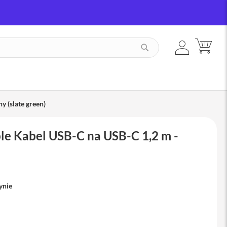
ZALOGUJ
MÓJ
SZUKAJ
SIĘ
y (slate green)
le Kabel USB-C na USB-C 1,2 m -
ynie