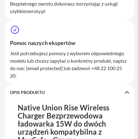
M
Bezpłatnego zwrotu dokonasz, korzystając z usługi
a
szybkiezwroty.pl
c
S
t
u
d
Pomoc naszych ekspertów
i
o
Jeśli potrzebujesz pomocy z wyborem odpowiedniego
A
modelu lub chcesz zapytać o konkretny produkt, napisz
k
do nas:
[email protected]
lub zadzwoń +48 22 100 25
c
20.
e
s
o
OPIS PRODUKTU
r
i
a
Native Union Rise Wireless
M
Charger Bezprzewodowa
a
c
ładowarka 15W do dwóch
urządzeń kompatybilna z
K
l