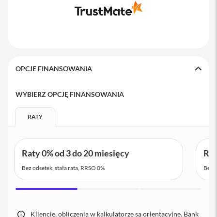
i
P
h
o
n
e
OPCJE FINANSOWANIA
1
5
P
WYBIERZ OPCJĘ FINANSOWANIA
r
o
M
RATY
a
x
i
Raty 0% od 3 do 20 miesięcy
Rat
P
h
Bez odsetek, stała rata, RRSO 0%
Bez o
o
n
e
1
5
Kliencie, obliczenia w kalkulatorze są orientacyjne. Bank