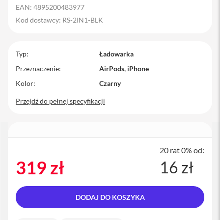
EAN: 4895200483977
M
a
Kod dostawcy: RS-2IN1-BLK
c
B
o
Typ
o
Ładowarka
k
Przeznaczenie
AirPods, iPhone
P
r
Kolor
Czarny
o
Przejdź do pełnej specyfikacji
M
a
c
B
o
o
20 rat 0% od:
k
319 zł
16 zł
P
r
o
1
DODAJ DO KOSZYKA
4
M