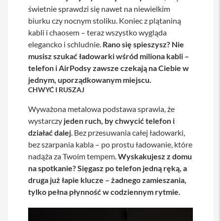
y
świetnie sprawdzi się nawet na niewielkim
biurku czy nocnym stoliku. Koniec z plątaniną
P
kabli i chaosem – teraz wszystko wygląda
l
e
elegancko i schludnie.
Rano się spieszysz? Nie
c
musisz szukać ładowarki wśród miliona kabli –
a
k
telefon i AirPodsy zawsze czekają na Ciebie w
i
jednym, uporządkowanym miejscu.
CHWYĆ I RUSZAJ
S
e
Wyważona metalowa podstawa sprawia, że
r
v
wystarczy
jeden ruch, by chwycić telefon i
i
działać dalej
. Bez przesuwania całej ładowarki,
c
bez szarpania kabla – po prostu ładowanie, które
e
P
nadąża za Twoim tempem.
Wyskakujesz z domu
a
na spotkanie? Sięgasz po telefon jedną ręką, a
c
druga już łapie klucze – żadnego zamieszania,
k
M
tylko pełna płynność w codziennym rytmie.
a
c