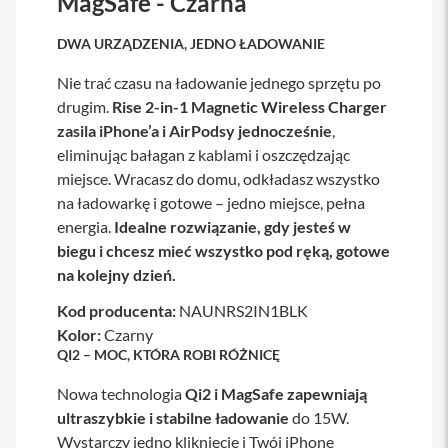
MagSafe - Czarna
a
w
DWA URZĄDZENIA, JEDNO ŁADOWANIE
i
a
Nie trać czasu na ładowanie jednego sprzętu po
t
u
drugim.
Rise 2-in-1 Magnetic Wireless Charger
r
zasila iPhone’a i AirPodsy jednocześnie
,
y
eliminując bałagan z kablami i oszczędzając
M
miejsce. Wracasz do domu, odkładasz wszystko
y
na ładowarkę i gotowe – jedno miejsce, pełna
s
z
energia.
Idealne rozwiązanie, gdy jesteś w
k
biegu i chcesz mieć wszystko pod ręką, gotowe
i
na kolejny dzień.
G
ł
Kod producenta:
NAUNRS2IN1BLK
a
Kolor:
Czarny
d
QI2 – MOC, KTÓRA ROBI RÓŻNICĘ
z
i
Nowa technologia
Qi2 i MagSafe zapewniają
k
i
ultraszybkie i stabilne ładowanie
do 15W.
Wystarczy jedno kliknięcie i Twój iPhone
K