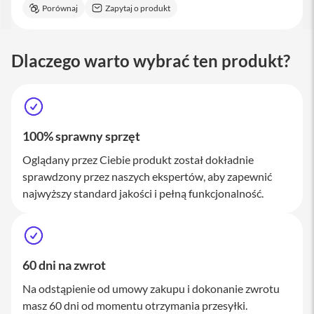
Porównaj
Zapytaj o produkt
a
c
B
o
Dlaczego warto wybrać ten produkt?
o
k
P
r
o
1
6
100% sprawny sprzęt
i
Oglądany przez Ciebie produkt został dokładnie
M
sprawdzony przez naszych ekspertów, aby zapewnić
a
c
najwyższy standard jakości i pełną funkcjonalność.
M
a
c
m
60 dni na zwrot
i
n
Na odstąpienie od umowy zakupu i dokonanie zwrotu
i
masz 60 dni od momentu otrzymania przesyłki.