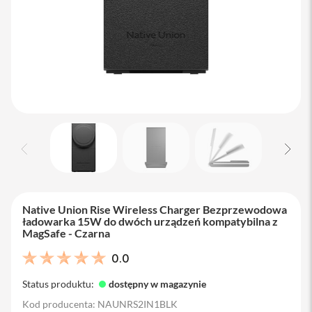
M
a
c
B
o
o
k
A
i
r
1
3
M
a
c
B
Native Union Rise Wireless Charger Bezprzewodowa
o
ładowarka 15W do dwóch urządzeń kompatybilna z
o
MagSafe - Czarna
k
A
0.0
i
r
Status produktu:
dostępny w magazynie
1
5
Kod producenta: NAUNRS2IN1BLK