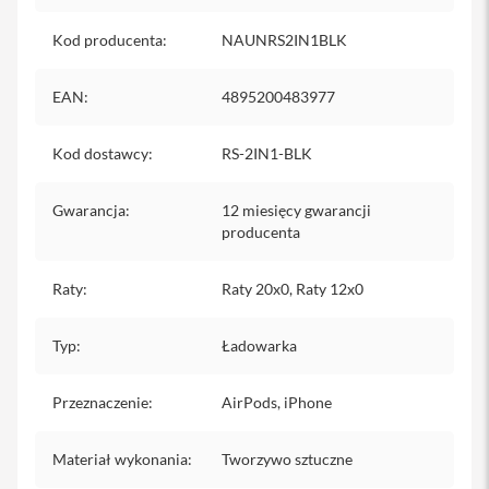
o
M
Kod producenta
:
NAUNRS2IN1BLK
a
x
EAN
:
4895200483977
i
P
h
Kod dostawcy
:
RS-2IN1-BLK
o
n
e
Gwarancja
:
12 miesięcy gwarancji
1
producenta
7
i
Raty
:
Raty 20x0, Raty 12x0
P
h
o
Typ
:
Ładowarka
n
e
1
Przeznaczenie
:
AirPods, iPhone
6
P
Materiał wykonania
:
Tworzywo sztuczne
r
o