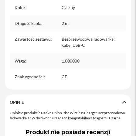
Kolor
:
Czarny
i
P
h
Długość kabla
:
2 m
o
n
e
Zawartość zestawu
:
Bezprzewodowa ładowarka;
1
kabel USB-C
6
P
l
Waga
:
1.000000
u
s
Znak zgodności
:
CE
i
P
h
o
OPINIE
n
e
Opinie o produkcie Native Union Rise Wireless Charger Bezprzewodowa
1
ładowarka 15W do dwóch urządzeń kompatybilna z MagSafe - Czarna
5
P
r
Produkt nie posiada recenzji
o