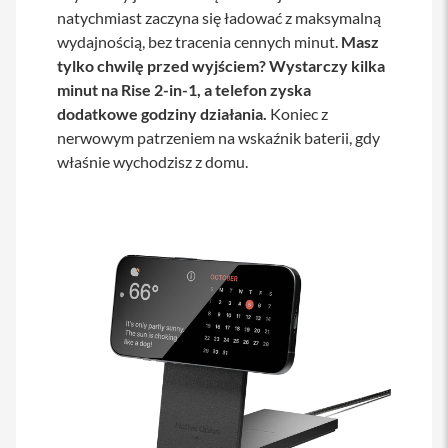
natychmiast zaczyna się ładować z maksymalną
a
b
wydajnością, bez tracenia cennych minut.
Masz
l
tylko chwilę przed wyjściem? Wystarczy kilka
e
i
minut na Rise 2-in-1, a telefon zyska
a
dodatkowe godziny działania.
Koniec z
d
a
nerwowym patrzeniem na wskaźnik baterii, gdy
p
właśnie wychodzisz z domu.
t
e
r
y
Ł
a
d
o
w
a
r
k
i
i
z
a