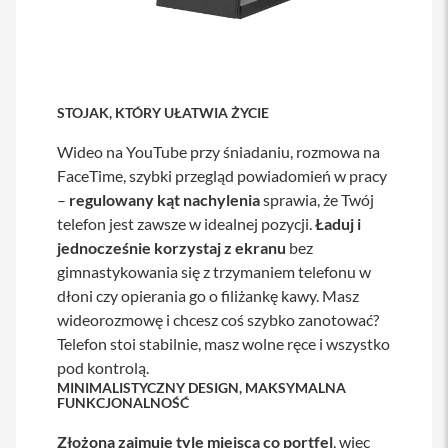
s
i
l
a
n
i
STOJAK, KTÓRY UŁATWIA ŻYCIE
e
Wideo na YouTube przy śniadaniu, rozmowa na
E
t
FaceTime, szybki przegląd powiadomień w pracy
u
–
regulowany kąt nachylenia
sprawia, że Twój
i
telefon jest zawsze w idealnej pozycji.
Ładuj i
P
jednocześnie korzystaj z ekranu
bez
o
gimnastykowania się z trzymaniem telefonu w
k
r
dłoni czy opierania go o filiżankę kawy. Masz
o
wideorozmowę i chcesz coś szybko zanotować?
w
Telefon stoi stabilnie, masz wolne ręce i wszystko
c
e
pod kontrolą.
i
MINIMALISTYCZNY DESIGN, MAKSYMALNA
t
FUNKCJONALNOŚĆ
o
r
Złożona zajmuje tyle miejsca co portfel
, więc
b