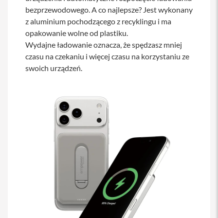
iPhone
bezprzewodowego. A co najlepsze? Jest wykonany
z aluminium pochodzącego z recyklingu i ma
i
opakowanie wolne od plastiku.
P
h
Wydajne ładowanie oznacza, że ​​spędzasz mniej
o
czasu na czekaniu i więcej czasu na korzystaniu ze
n
swoich urządzeń.
e
1
7
P
r
o
i
P
h
o
n
e
1
7
P
r