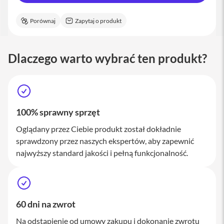
a
c
Porównaj
Zapytaj o produkt
B
o
o
k
Dlaczego warto wybrać ten produkt?
P
r
o
1
6
i
100% sprawny sprzęt
M
a
Oglądany przez Ciebie produkt został dokładnie
c
sprawdzony przez naszych ekspertów, aby zapewnić
najwyższy standard jakości i pełną funkcjonalność.
M
a
c
m
i
n
60 dni na zwrot
i
Na odstąpienie od umowy zakupu i dokonanie zwrotu