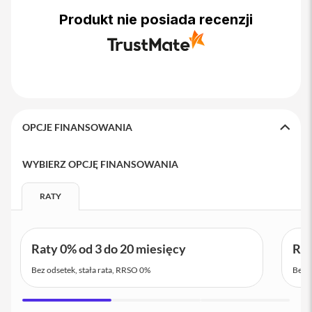
i
Produkt nie posiada recenzji
P
h
o
n
e
1
5
P
OPCJE FINANSOWANIA
l
u
s
WYBIERZ OPCJĘ FINANSOWANIA
i
P
RATY
h
o
n
e
Raty 0% od 3 do 20 miesięcy
Rat
1
4
Bez odsetek, stała rata, RRSO 0%
Bez o
P
r
o