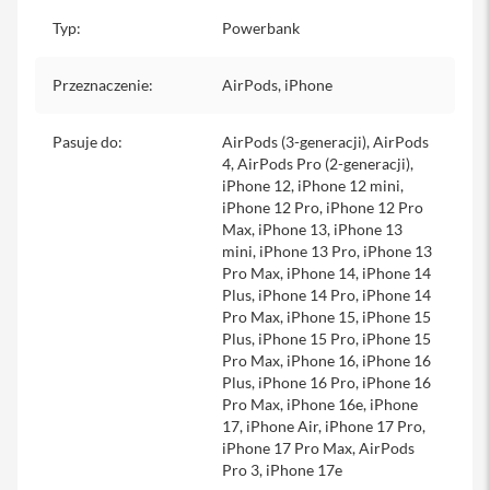
Typ
:
Powerbank
i
P
h
Przeznaczenie
:
AirPods, iPhone
o
n
e
Pasuje do
:
AirPods (3-generacji), AirPods
1
4, AirPods Pro (2-generacji),
6
iPhone 12, iPhone 12 mini,
P
iPhone 12 Pro, iPhone 12 Pro
l
u
Max, iPhone 13, iPhone 13
s
mini, iPhone 13 Pro, iPhone 13
Pro Max, iPhone 14, iPhone 14
i
Plus, iPhone 14 Pro, iPhone 14
P
Pro Max, iPhone 15, iPhone 15
h
Plus, iPhone 15 Pro, iPhone 15
o
Pro Max, iPhone 16, iPhone 16
n
Plus, iPhone 16 Pro, iPhone 16
e
Pro Max, iPhone 16e, iPhone
1
17, iPhone Air, iPhone 17 Pro,
5
P
iPhone 17 Pro Max, AirPods
r
Pro 3, iPhone 17e
o