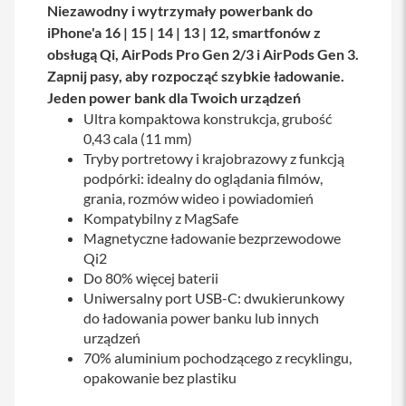
Niezawodny i wytrzymały powerbank do
a
b
iPhone'a 16 | 15 | 14 | 13 | 12, smartfonów z
l
obsługą Qi, AirPods Pro Gen 2/3 i AirPods Gen 3.
e
Zapnij pasy, aby rozpocząć szybkie ładowanie.
i
a
Jeden power bank dla Twoich urządzeń
d
Ultra kompaktowa konstrukcja, grubość
a
0,43 cala (11 mm)
p
t
Tryby portretowy i krajobrazowy z funkcją
e
podpórki: idealny do oglądania filmów,
r
grania, rozmów wideo i powiadomień
y
Kompatybilny z MagSafe
Ł
Magnetyczne ładowanie bezprzewodowe
a
Qi2
d
Do 80% więcej baterii
o
w
Uniwersalny port USB-C: dwukierunkowy
a
do ładowania power banku lub innych
r
urządzeń
k
i
70% aluminium pochodzącego z recyklingu,
i
opakowanie bez plastiku
z
a