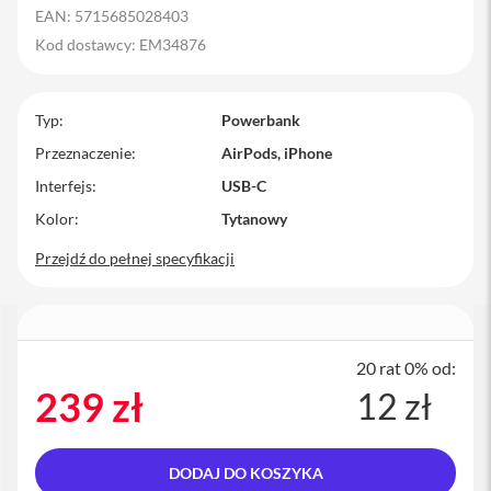
EAN: 5715685028403
M
a
Kod dostawcy: EM34876
c
B
o
Typ
o
Powerbank
k
Przeznaczenie
AirPods, iPhone
P
r
Interfejs
USB-C
o
Kolor
Tytanowy
M
Przejdź do pełnej specyfikacji
a
c
B
o
o
k
20 rat 0% od:
P
r
239 zł
12 zł
o
1
4
DODAJ DO KOSZYKA
M