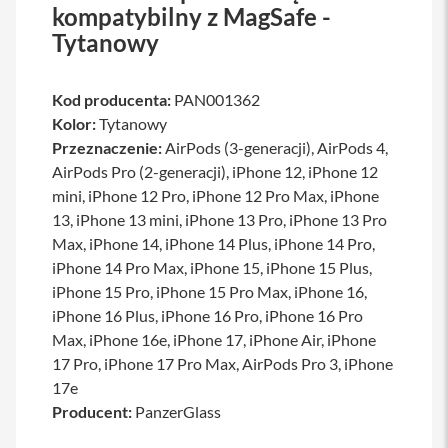
kompatybilny z MagSafe -
a
w
Tytanowy
i
a
t
Kod producenta:
u
PAN001362
r
Kolor:
Tytanowy
y
Przeznaczenie:
AirPods (3-generacji), AirPods 4,
M
AirPods Pro (2-generacji), iPhone 12, iPhone 12
y
mini, iPhone 12 Pro, iPhone 12 Pro Max, iPhone
s
13, iPhone 13 mini, iPhone 13 Pro, iPhone 13 Pro
z
k
Max, iPhone 14, iPhone 14 Plus, iPhone 14 Pro,
i
iPhone 14 Pro Max, iPhone 15, iPhone 15 Plus,
iPhone 15 Pro, iPhone 15 Pro Max, iPhone 16,
G
ł
iPhone 16 Plus, iPhone 16 Pro, iPhone 16 Pro
a
Max, iPhone 16e, iPhone 17, iPhone Air, iPhone
d
z
17 Pro, iPhone 17 Pro Max, AirPods Pro 3, iPhone
i
17e
k
Producent:
i
PanzerGlass
K