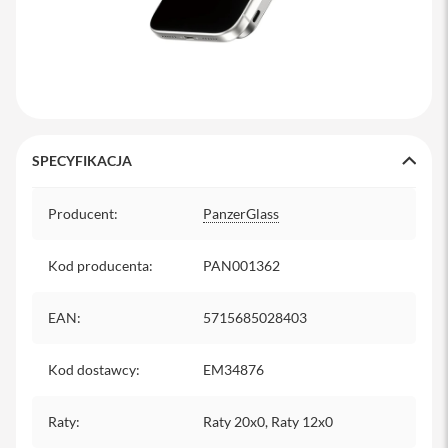
o
M
a
x
i
P
h
o
SPECYFIKACJA
n
e
Specyfikacja
1
Producent
:
PanzerGlass
7
i
Kod producenta
:
PAN001362
P
h
o
EAN
:
5715685028403
n
e
1
Kod dostawcy
:
EM34876
6
P
Raty
r
:
Raty 20x0, Raty 12x0
o