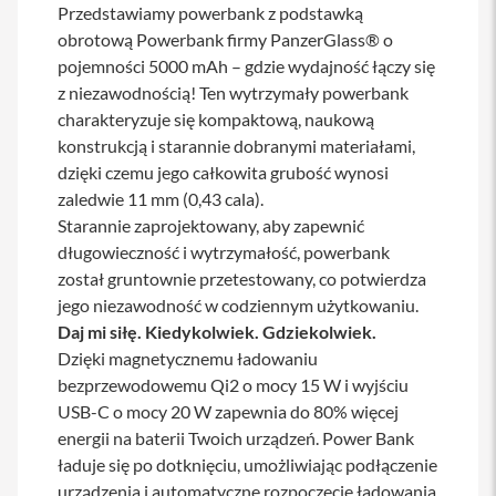
Przedstawiamy powerbank z podstawką
y
obrotową Powerbank firmy PanzerGlass® o
P
pojemności 5000 mAh – gdzie wydajność łączy się
l
z niezawodnością! Ten wytrzymały powerbank
e
c
charakteryzuje się kompaktową, naukową
a
konstrukcją i starannie dobranymi materiałami,
k
i
dzięki czemu jego całkowita grubość wynosi
zaledwie 11 mm (0,43 cala).
S
Starannie zaprojektowany, aby zapewnić
e
r
długowieczność i wytrzymałość, powerbank
v
został gruntownie przetestowany, co potwierdza
i
jego niezawodność w codziennym użytkowaniu.
c
e
Daj mi siłę. Kiedykolwiek. Gdziekolwiek.
P
Dzięki magnetycznemu ładowaniu
a
bezprzewodowemu Qi2 o mocy 15 W i wyjściu
c
k
USB-C o mocy 20 W zapewnia do 80% więcej
M
energii na baterii Twoich urządzeń. Power Bank
a
ładuje się po dotknięciu, umożliwiając podłączenie
c
urządzenia i automatyczne rozpoczęcie ładowania