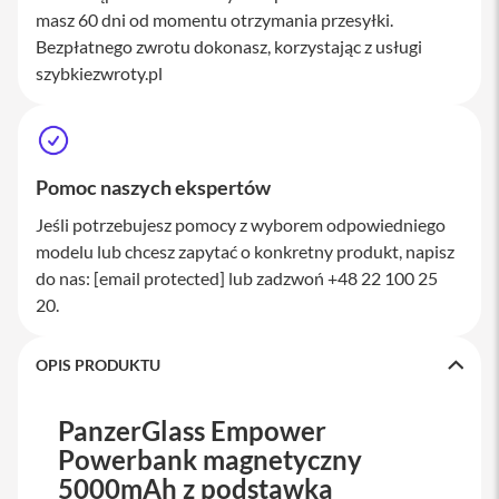
M
masz 60 dni od momentu otrzymania przesyłki.
a
Bezpłatnego zwrotu dokonasz, korzystając z usługi
c
S
szybkiezwroty.pl
t
u
d
i
o
Pomoc naszych ekspertów
A
Jeśli potrzebujesz pomocy z wyborem odpowiedniego
k
modelu lub chcesz zapytać o konkretny produkt, napisz
c
e
do nas:
[email protected]
lub zadzwoń +48 22 100 25
s
20.
o
r
i
OPIS PRODUKTU
a
M
a
PanzerGlass Empower
c
Powerbank magnetyczny
K
5000mAh z podstawką
l