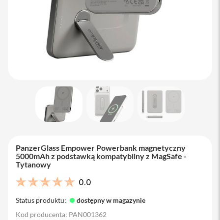
M
a
c
B
o
o
k
A
i
r
1
3
M
a
c
B
PanzerGlass Empower Powerbank magnetyczny
o
5000mAh z podstawką kompatybilny z MagSafe -
o
Tytanowy
k
A
0.0
i
r
Status produktu:
dostępny w magazynie
1
5
Kod producenta: PAN001362