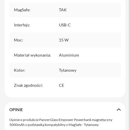
MagSafe
:
TAK
i
P
h
Interfejs
:
USB-C
o
n
e
Moc
:
15 W
1
5
P
Materiał wykonania
:
Aluminium
r
o
M
Kolor
:
Tytanowy
a
x
Znak zgodności
:
CE
i
P
h
o
OPINIE
n
e
Opinie o produkcie PanzerGlass Empower Powerbank magnetyczny
1
5000mAh z podstawką kompatybilny z MagSafe - Tytanowy
5