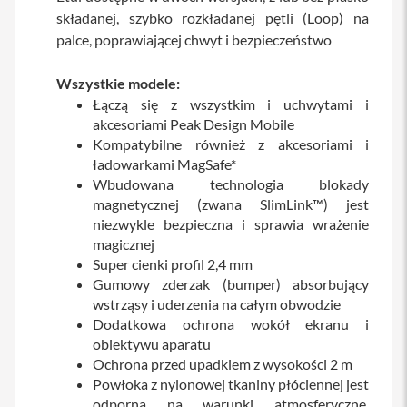
y
składanej, szybko rozkładanej pętli (Loop) na
palce, poprawiającej chwyt i bezpieczeństwo
P
l
e
Wszystkie modele:
c
Łączą się z wszystkim i uchwytami i
a
k
akcesoriami Peak Design Mobile
i
Kompatybilne również z akcesoriami i
ładowarkami MagSafe*
S
Wbudowana technologia blokady
e
magnetycznej (zwana SlimLink™) jest
r
v
niezwykle bezpieczna i sprawia wrażenie
i
magicznej
c
Super cienki profil 2,4 mm
e
Gumowy zderzak (bumper) absorbujący
P
a
wstrząsy i uderzenia na całym obwodzie
c
Dodatkowa ochrona wokół ekranu i
k
obiektywu aparatu
M
Ochrona przed upadkiem z wysokości 2 m
a
Powłoka z nylonowej tkaniny płóciennej jest
c
odporna na warunki atmosferyczne,