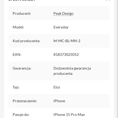
i
Specyfikacja
P
Producent
:
Peak Design
h
o
n
Model
:
Everyday
e
1
Kod producenta
:
M-MC-BL-MN-2
4
P
r
EAN
:
818373025052
o
M
a
Gwarancja
:
Dożywotnia gwarancja
x
producenta
i
P
Typ
:
Etui
h
o
n
Przeznaczenie
:
iPhone
e
1
3
Pasuje do
:
iPhone 15 Pro Max