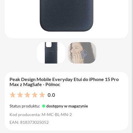
M
a
c
B
o
o
k
A
i
r
1
3
M
a
Peak Design Mobile Everyday Etui do iPhone 15 Pro
c
Max z MagSafe - Północ
B
o
0.0
o
k
Status produktu:
dostępny w magazynie
A
i
Kod producenta: M-MC-BL-MN-2
r
EAN: 818373025052
1
5