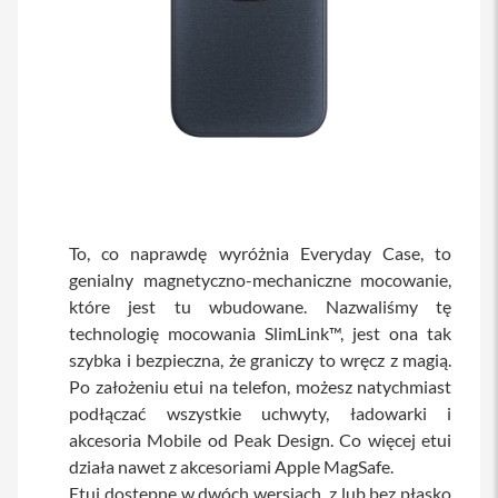
s
i
l
a
n
i
e
E
t
u
i
To, co naprawdę wyróżnia Everyday Case, to
P
genialny magnetyczno-mechaniczne mocowanie,
o
które jest tu wbudowane. Nazwaliśmy tę
k
r
technologię mocowania SlimLink™, jest ona tak
o
szybka i bezpieczna, że graniczy to wręcz z magią.
w
c
Po założeniu etui na telefon, możesz natychmiast
e
podłączać wszystkie uchwyty, ładowarki i
i
t
akcesoria Mobile od Peak Design. Co więcej etui
o
działa nawet z akcesoriami Apple MagSafe.
r
Etui dostępne w dwóch wersjach, z lub bez płasko
b