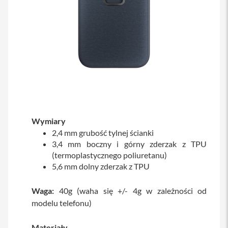
o
M
a
x
i
P
h
o
n
e
1
7
Wymiary
i
2,4 mm grubość tylnej ścianki
P
3,4 mm boczny i górny zderzak z TPU
h
(termoplastycznego poliuretanu)
o
5,6 mm dolny zderzak z TPU
n
e
1
Waga:
40g (waha się +/- 4g w zależności od
6
modelu telefonu)
P
r
o
Materiały