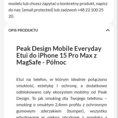
modelu lub chcesz zapytać o konkretny produkt, napisz
a
w
do nas:
[email protected]
lub zadzwoń +48 22 100 25
i
20.
a
t
u
OPIS PRODUKTU
r
y
M
Peak Design Mobile Everyday
y
Etui do iPhone 15 Pro Max z
s
z
MagSafe - Północ
k
i
G
Etui na telefon, w którym idealnie połączono
ł
smukłość, estetykę i ochronę, a dodatkowo
a
d
odblokowano cały ekosystem mobilny od Peak
z
Design. To jak smoking dla Twojego telefonu –
i
k
smoking o smukłym 2,4mm profilu z ochronnym
i
gumowym zderzakiem (bumper), wszystko
wbudowane w piękną obudowę z powłoką z
K