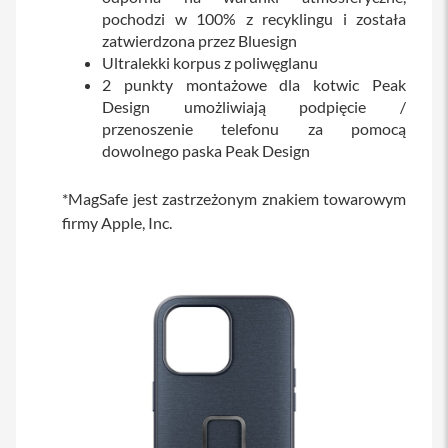
iPhone
pochodzi w 100% z recyklingu i została
zatwierdzona przez Bluesign
i
Ultralekki korpus z poliwęglanu
P
2 punkty montażowe dla kotwic Peak
h
Design umożliwiają podpięcie /
o
n
przenoszenie telefonu za pomocą
e
dowolnego paska Peak Design
1
7
P
*MagSafe jest zastrzeżonym znakiem towarowym
r
firmy Apple, Inc.
o
i
P
h
o
n
e
1
7
P
r