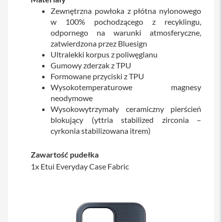
Zewnętrzna powłoka z płótna nylonowego
i
w 100% pochodzącego z recyklingu,
P
odpornego na warunki atmosferyczne,
h
o
zatwierdzona przez Bluesign
n
Ultralekki korpus z poliwęglanu
e
Gumowy zderzak z TPU
1
Formowane przyciski z TPU
6
P
Wysokotemperaturowe magnesy
l
neodymowe
u
Wysokowytrzymały ceramiczny pierścień
s
blokujący (yttria stabilized zirconia –
cyrkonia stabilizowana itrem)
i
P
h
Zawartość pudełka
o
1x Etui Everyday Case Fabric
n
e
1
5
P
r
o