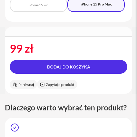
a
iPhone 15 Pro Max
iPhone 15 Pro
c
B
o
o
k
P
r
99 zł
o
1
6
DODAJ DO KOSZYKA
i
M
a
c
Porównaj
Zapytaj o produkt
M
a
Dlaczego warto wybrać ten produkt?
c
m
i
n
i