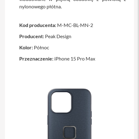
a
nylonowego płótna.
b
l
e
Kod producenta:
M-MC-BL-MN-2
i
a
Producent:
Peak Design
d
a
Kolor:
Północ
p
t
e
Przeznaczenie:
iPhone 15 Pro Max
r
y
Ł
a
d
o
w
a
r
k
i
i
z
a