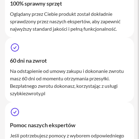
100% sprawny sprzęt
M
a
Oglądany przez Ciebie produkt został dokładnie
c
S
sprawdzony przez naszych ekspertów, aby zapewnić
t
najwyższy standard jakości i pełną funkcjonalność.
u
d
i
o
A
60 dni na zwrot
k
Na odstąpienie od umowy zakupu i dokonanie zwrotu
c
e
masz 60 dni od momentu otrzymania przesyłki.
s
Bezpłatnego zwrotu dokonasz, korzystając z usługi
o
szybkiezwroty.pl
r
i
a
M
a
c
Pomoc naszych ekspertów
K
Jeśli potrzebujesz pomocy z wyborem odpowiedniego
l