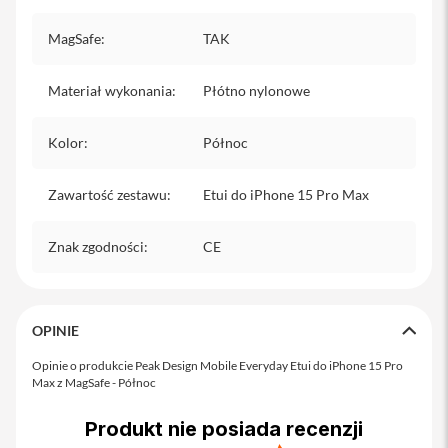
i
P
MagSafe
:
TAK
h
o
n
Materiał wykonania
:
Płótno nylonowe
e
1
Kolor
:
Północ
3
P
r
Zawartość zestawu
:
Etui do iPhone 15 Pro Max
o
i
Znak zgodności
:
CE
P
h
o
n
e
OPINIE
1
3
Opinie o produkcie Peak Design Mobile Everyday Etui do iPhone 15 Pro
P
Max z MagSafe - Północ
r
o
Produkt nie posiada recenzji
M