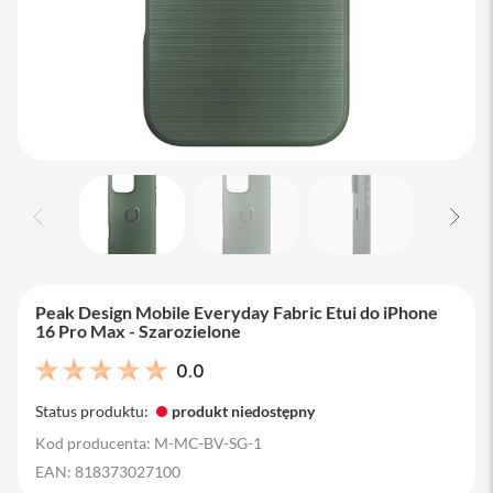
M
a
c
B
o
o
k
A
i
r
1
3
M
a
c
Peak Design Mobile Everyday Fabric Etui do iPhone
B
16 Pro Max - Szarozielone
o
o
0.0
k
A
Status produktu:
produkt niedostępny
i
r
Kod producenta: M-MC-BV-SG-1
1
EAN: 818373027100
5