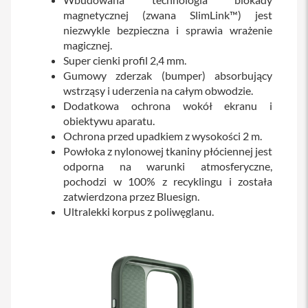
s
magnetycznej (zwana SlimLink™) jest
i
niezwykle bezpieczna i sprawia wrażenie
l
a
magicznej.
n
Super cienki profil 2,4 mm.
i
Gumowy zderzak (bumper) absorbujący
e
wstrząsy i uderzenia na całym obwodzie.
E
Dodatkowa ochrona wokół ekranu i
t
obiektywu aparatu.
u
Ochrona przed upadkiem z wysokości 2 m.
i
Powłoka z nylonowej tkaniny płóciennej jest
P
odporna na warunki atmosferyczne,
o
pochodzi w 100% z recyklingu i została
k
zatwierdzona przez Bluesign.
r
Ultralekki korpus z poliwęglanu.
o
w
c
e
i
t
o
r
b