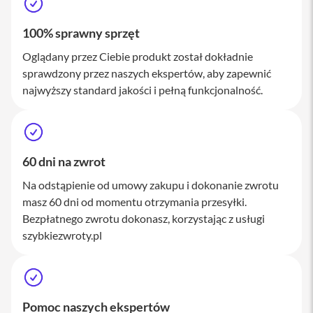
a
c
100% sprawny sprzęt
B
o
Oglądany przez Ciebie produkt został dokładnie
o
k
sprawdzony przez naszych ekspertów, aby zapewnić
P
najwyższy standard jakości i pełną funkcjonalność.
r
o
1
6
i
60 dni na zwrot
M
a
Na odstąpienie od umowy zakupu i dokonanie zwrotu
c
masz 60 dni od momentu otrzymania przesyłki.
Bezpłatnego zwrotu dokonasz, korzystając z usługi
M
a
szybkiezwroty.pl
c
m
i
n
i
Pomoc naszych ekspertów