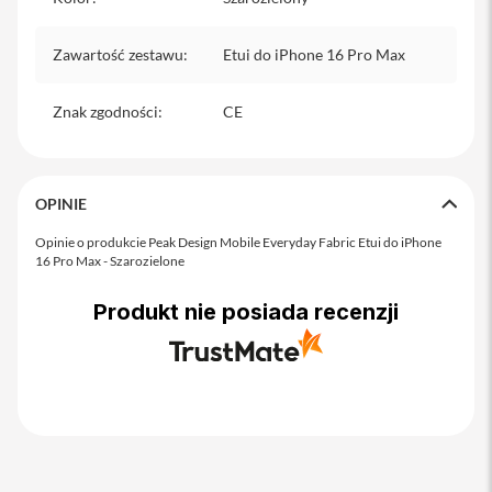
o
M
a
Zawartość zestawu
:
Etui do iPhone 16 Pro Max
x
i
Znak zgodności
:
CE
P
h
o
n
OPINIE
e
1
Opinie o produkcie Peak Design Mobile Everyday Fabric Etui do iPhone
7
16 Pro Max - Szarozielone
i
P
Produkt nie posiada recenzji
h
o
n
e
1
6
P
r
o