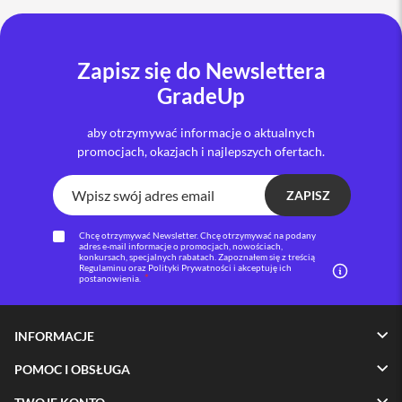
i
P
h
Zapisz się do Newslettera
o
GradeUp
n
e
1
aby otrzymywać informacje o aktualnych
6
promocjach, okazjach i najlepszych ofertach.
P
l
u
ZAPISZ
s
Chcę otrzymywać Newsletter. Chcę otrzymywać na podany
i
adres e-mail informacje o promocjach, nowościach,
P
konkursach, specjalnych rabatach. Zapoznałem się z treścią
Regulaminu oraz Polityki Prywatności i akceptuję ich
h
postanowienia.
o
n
e
1
INFORMACJE
5
P
POMOC I OBSŁUGA
r
o