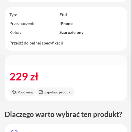
M
a
Typ
Etui
c
B
Przeznaczenie
iPhone
o
Kolor
o
Szarozielony
k
Przejdź do pełnej specyfikacji
P
r
o
M
a
229 zł
c
B
o
o
Porównaj
Zapytaj o produkt
k
P
r
o
Dlaczego warto wybrać ten produkt?
1
4
M