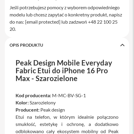
M
Jeśli potrzebujesz pomocy z wyborem odpowiedniego
a
c
modelu lub chcesz zapytać o konkretny produkt, napisz
S
do nas:
[email protected]
lub zadzwoń +48 22 100 25
t
20.
u
d
i
OPIS PRODUKTU
o
A
Peak Design Mobile Everyday
k
c
Fabric Etui do iPhone 16 Pro
e
Max - Szarozielone
s
o
r
i
Kod producenta:
M-MC-BV-SG-1
a
Kolor:
Szarozielony
M
Producent:
Peak design
a
c
Etui na telefon, w którym idealnie połączono
smukłość, estetykę i ochronę, a dodatkowo
K
odblokowano cały ekosystem mobilny od Peak
l