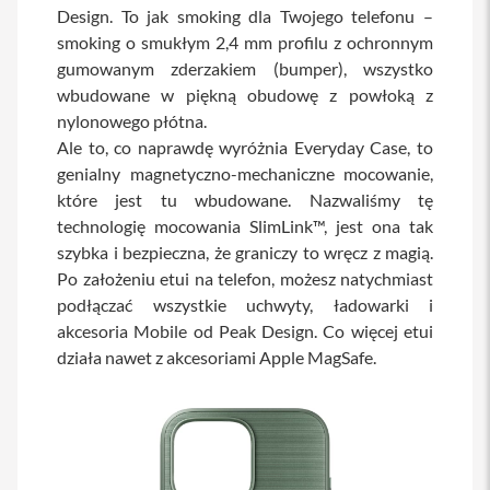
Design. To jak smoking dla Twojego telefonu –
a
w
smoking o smukłym 2,4 mm profilu z ochronnym
i
gumowanym zderzakiem (bumper), wszystko
a
t
wbudowane w piękną obudowę z powłoką z
u
nylonowego płótna.
r
y
Ale to, co naprawdę wyróżnia Everyday Case, to
genialny magnetyczno-mechaniczne mocowanie,
M
które jest tu wbudowane. Nazwaliśmy tę
y
s
technologię mocowania SlimLink™, jest ona tak
z
szybka i bezpieczna, że graniczy to wręcz z magią.
k
Po założeniu etui na telefon, możesz natychmiast
i
podłączać wszystkie uchwyty, ładowarki i
G
akcesoria Mobile od Peak Design. Co więcej etui
ł
działa nawet z akcesoriami Apple MagSafe.
a
d
z
i
k
i
K