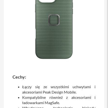
a
b
l
e
i
a
d
a
p
t
e
r
y
Ł
a
d
o
Cechy:
w
a
Łączy się ze wszystkimi uchwytami i
r
k
akcesoriami Peak Design Mobile.
i
Kompatybilne również z akcesoriami i
i
ładowarkami MagSafe.
z
a
Wbudowana technologia blokady