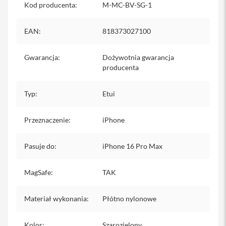
Kod producenta
:
M-MC-BV-SG-1
iPhone
i
EAN
:
818373027100
P
h
o
Gwarancja
:
Dożywotnia gwarancja
n
producenta
e
1
7
Typ
:
Etui
P
r
o
Przeznaczenie
:
iPhone
i
Pasuje do
P
:
iPhone 16 Pro Max
h
o
MagSafe
:
TAK
n
e
1
Materiał wykonania
:
Płótno nylonowe
7
P
r
Kolor
:
Szarozielony