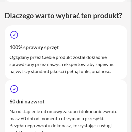
a
c
Dlaczego warto wybrać ten produkt?
B
o
o
k
P
r
o
100% sprawny sprzęt
1
6
Oglądany przez Ciebie produkt został dokładnie
sprawdzony przez naszych ekspertów, aby zapewnić
i
M
najwyższy standard jakości i pełną funkcjonalność.
a
c
M
a
60 dni na zwrot
c
m
Na odstąpienie od umowy zakupu i dokonanie zwrotu
i
masz 60 dni od momentu otrzymania przesyłki.
n
i
Bezpłatnego zwrotu dokonasz, korzystając z usługi