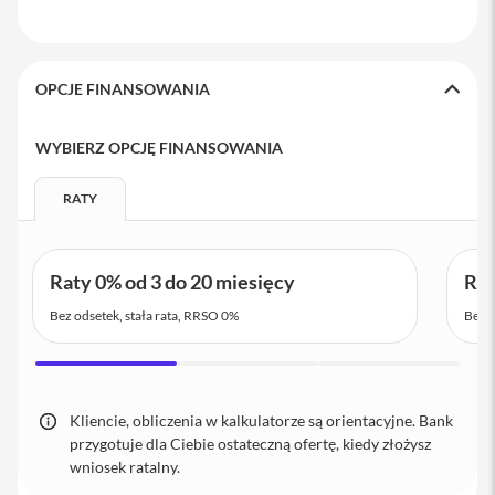
i
P
h
OPCJE FINANSOWANIA
o
n
e
WYBIERZ OPCJĘ FINANSOWANIA
1
4
P
RATY
r
o
M
a
Raty 0% od 3 do 20 miesięcy
Rat
x
Bez odsetek, stała rata, RRSO 0%
Bez o
i
P
h
o
n
Kliencie, obliczenia w kalkulatorze są orientacyjne. Bank
e
przygotuje dla Ciebie ostateczną ofertę, kiedy złożysz
1
wniosek ratalny.
3