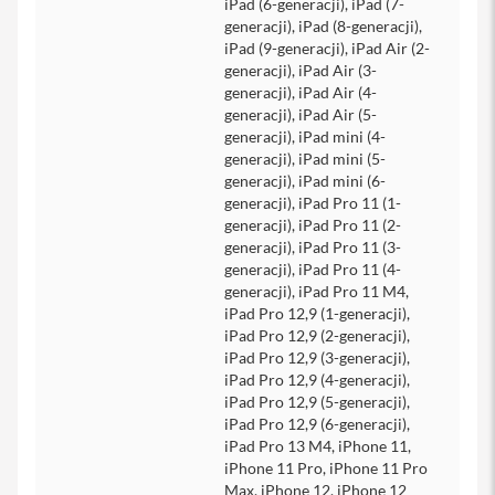
iPad (6-generacji), iPad (7-
generacji), iPad (8-generacji),
i
iPad (9-generacji), iPad Air (2-
P
generacji), iPad Air (3-
h
o
generacji), iPad Air (4-
n
generacji), iPad Air (5-
e
generacji), iPad mini (4-
1
generacji), iPad mini (5-
6
generacji), iPad mini (6-
P
generacji), iPad Pro 11 (1-
l
generacji), iPad Pro 11 (2-
u
generacji), iPad Pro 11 (3-
s
generacji), iPad Pro 11 (4-
generacji), iPad Pro 11 M4,
i
P
iPad Pro 12,9 (1-generacji),
h
iPad Pro 12,9 (2-generacji),
o
iPad Pro 12,9 (3-generacji),
n
iPad Pro 12,9 (4-generacji),
e
iPad Pro 12,9 (5-generacji),
1
iPad Pro 12,9 (6-generacji),
5
iPad Pro 13 M4, iPhone 11,
P
iPhone 11 Pro, iPhone 11 Pro
r
Max, iPhone 12, iPhone 12
o