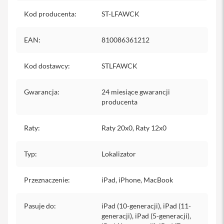
o
M
Kod producenta
:
ST-LFAWCK
a
x
EAN
:
810086361212
i
P
Kod dostawcy
h
:
STLFAWCK
o
n
Gwarancja
:
24 miesiące gwarancji
e
1
producenta
7
Raty
:
Raty 20x0, Raty 12x0
i
P
h
Typ
:
Lokalizator
o
n
e
Przeznaczenie
:
iPad, iPhone, MacBook
1
6
P
Pasuje do
:
iPad (10-generacji), iPad (11-
r
generacji), iPad (5-generacji),
o