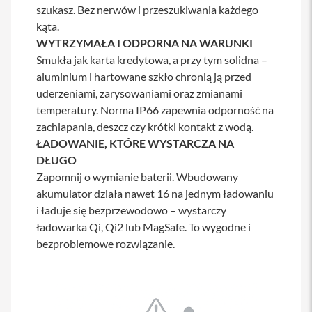
szukasz. Bez nerwów i przeszukiwania każdego
y
kąta.
P
WYTRZYMAŁA I ODPORNA NA WARUNKI
l
Smukła jak karta kredytowa, a przy tym solidna –
e
c
aluminium i hartowane szkło chronią ją przed
a
uderzeniami, zarysowaniami oraz zmianami
k
i
temperatury. Norma IP66 zapewnia odporność na
zachlapania, deszcz czy krótki kontakt z wodą.
S
ŁADOWANIE, KTÓRE WYSTARCZA NA
e
r
DŁUGO
v
Zapomnij o wymianie baterii. Wbudowany
i
akumulator działa nawet 16 na jednym ładowaniu
c
e
i ładuje się bezprzewodowo – wystarczy
P
ładowarka Qi, Qi2 lub MagSafe. To wygodne i
a
bezproblemowe rozwiązanie.
c
k
M
a
c