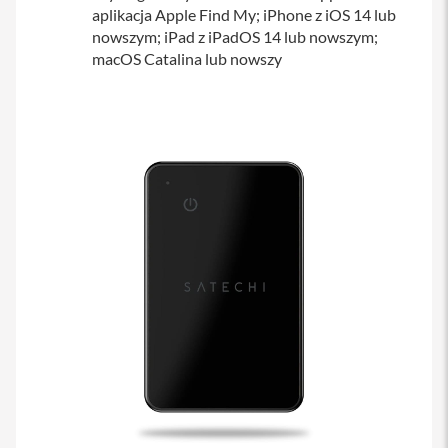
aplikacja Apple Find My; iPhone z iOS 14 lub
a
b
nowszym; iPad z iPadOS 14 lub nowszym;
l
macOS Catalina lub nowszy
e
i
a
d
a
p
t
e
r
y
Ł
a
d
o
w
a
r
k
i
i
z
a