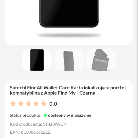
M
a
c
B
o
o
k
A
i
r
1
3
M
a
c
Satechi FindAll Wallet Card Karta lokalizująca portfel
B
kompatybilna z Apple Find My - Czarna
o
o
0.0
k
A
Status produktu:
dostępny w magazynie
i
r
Kod producenta: ST-LFAWCK
1
EAN: 810086361212
5