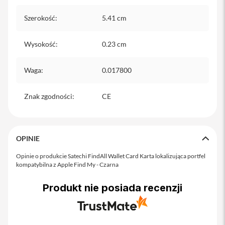
i
Szerokość
:
5.41 cm
P
h
o
Wysokość
:
0.23 cm
n
e
1
Waga
:
0.017800
5
P
l
Znak zgodności
:
CE
u
s
i
OPINIE
P
h
Opinie o produkcie Satechi FindAll Wallet Card Karta lokalizująca portfel
o
kompatybilna z Apple Find My - Czarna
n
e
1
Produkt nie posiada recenzji
4
P
r
o