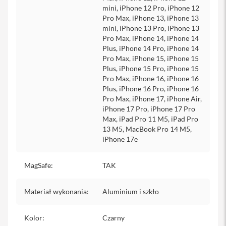
mini, iPhone 12 Pro, iPhone 12
i
Pro Max, iPhone 13, iPhone 13
P
mini, iPhone 13 Pro, iPhone 13
h
Pro Max, iPhone 14, iPhone 14
o
Plus, iPhone 14 Pro, iPhone 14
n
Pro Max, iPhone 15, iPhone 15
e
Plus, iPhone 15 Pro, iPhone 15
1
Pro Max, iPhone 16, iPhone 16
5
Plus, iPhone 16 Pro, iPhone 16
P
Pro Max, iPhone 17, iPhone Air,
r
o
iPhone 17 Pro, iPhone 17 Pro
M
Max, iPad Pro 11 M5, iPad Pro
a
13 M5, MacBook Pro 14 M5,
x
iPhone 17e
i
P
MagSafe
:
TAK
h
o
Materiał wykonania
n
:
Aluminium i szkło
e
1
Kolor
:
Czarny
5