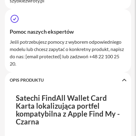
szybkiezwroty.pl
M
a
c
S
t
u
Pomoc naszych ekspertów
d
i
Jeśli potrzebujesz pomocy z wyborem odpowiedniego
o
modelu lub chcesz zapytać o konkretny produkt, napisz
do nas:
[email protected]
lub zadzwoń +48 22 100 25
A
20.
k
c
e
OPIS PRODUKTU
s
o
r
Satechi FindAll Wallet Card
i
a
Karta lokalizująca portfel
M
kompatybilna z Apple Find My -
a
c
Czarna
K
l