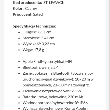
Kod producenta:
ST-LFAWCK
a
w
Kolor:
Czarny
i
Producent:
Satechi
a
t
u
Specyfikacja techniczna:
r
Długość: 8,51 cm
y
Szerokość: 5,41 cm
M
Wysokość: 0,23 cm
y
Waga: 17,8 g
s
z
k
Apple FindMy: certyfikat MFi
i
Bluetooth: wersja 5.4
G
Zasięg połączenia Bluetooth (pozwalający
ł
uruchomić sygnał dźwiękowy): 10–20 m w
a
d
pomieszczeniach, 20–50 m na zewnątrz
z
Ładowanie bezprzewodowe: 2,5 W
i
Bateria: litowa, ładowalna, 220 mAh
k
i
Wodoodporność/pyłoszczelność: IP66
Wymagania systemowe: Konto Apple i
K