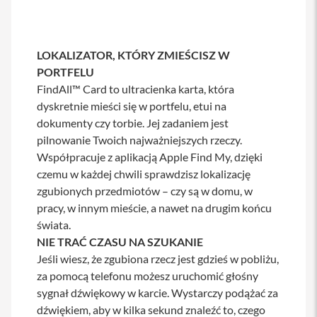
s
i
l
a
LOKALIZATOR, KTÓRY ZMIEŚCISZ W
n
i
PORTFELU
e
FindAll™ Card to ultracienka karta, która
dyskretnie mieści się w portfelu, etui na
E
t
dokumenty czy torbie. Jej zadaniem jest
u
pilnowanie Twoich najważniejszych rzeczy.
i
Współpracuje z aplikacją Apple Find My, dzięki
P
czemu w każdej chwili sprawdzisz lokalizację
o
zgubionych przedmiotów – czy są w domu, w
k
r
pracy, w innym mieście, a nawet na drugim końcu
o
świata.
w
NIE TRAĆ CZASU NA SZUKANIE
c
e
Jeśli wiesz, że zgubiona rzecz jest gdzieś w pobliżu,
i
za pomocą telefonu możesz uruchomić głośny
t
o
sygnał dźwiękowy w karcie. Wystarczy podążać za
r
dźwiękiem, aby w kilka sekund znaleźć to, czego
b