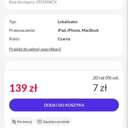
Kod dostawcy: STLFAWCK
M
a
c
B
Typ
Lokalizator
o
Przeznaczenie
iPad, iPhone, MacBook
o
k
Kolor
Czarny
P
r
Przejdź do pełnej specyfikacji
o
M
a
c
B
20 rat 0% od:
o
139 zł
7 zł
o
k
P
r
DODAJ DO KOSZYKA
o
1
4
Porównaj
Zapytaj o produkt
M