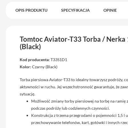
Max
iPhone
OPIS PRODUKTU
SPECYFIKACJA
OPINIE
15
iPhone
15
Plus
Tomtoc Aviator-T33 Torba / Nerka 
(Black)
iPhone
14
Pro
Kod producenta:
T33S1D1
Kolor:
Czarny (Black)
iPhone
14
Torba piersiowa Aviator-T33 to idealny towarzysz podróży, c
Pro
aktywności w ruchu. Jej wszechstronność gwarantuje, że zaw
Max
sytuację.
iPhone
Możliwość zmiany torby piersiowej na torbę na ramię
13
podczas podróży lub codziennych czynności.
iPhone
Konstrukcja z trzema przegrodami o pojemności 1,5 l 
13
przechowywanie telefonów, kart, gotówki i innych rzec
Pro