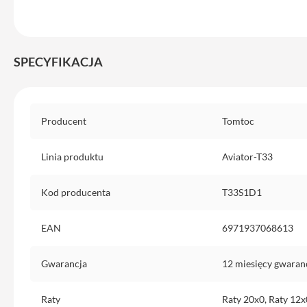
do
iPhone
Service
SPECYFIKACJA
Pack
iPhone
iPad
Specyfikacja
iPad
Producent
Tomtoc
Air
iPad
Linia produktu
Aviator-T33
Air
11
Kod producenta
T33S1D1
iPad
Air
EAN
6971937068613
13
iPad
Gwarancja
12 miesięcy gwaran
Pro
iPad
Raty
Raty 20x0, Raty 12x
Pro