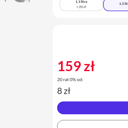
1.3 litra
1.5 li
159 zł
20 rat 0% od:
8 zł