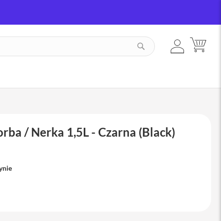
ZALOGUJ
MÓJ
SZUKAJ
SIĘ
rba / Nerka 1,5L - Czarna (Black)
ynie