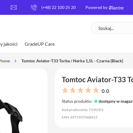
[
(+48) 22 100 25 20
Powered by
e
m
Szukaj
a
i
l
y jakości
GradeUP Care
p
r
o
Phone
Tomtoc Aviator-T33 Torba / Nerka 1,5L - Czarna (Black)
t
e
Tomtoc Aviator-T33 To
c
t
e
0.0
d
Status produktu:
dostępny w magaz
]
Kod producenta: T33S1D1
EAN: 6971937068613