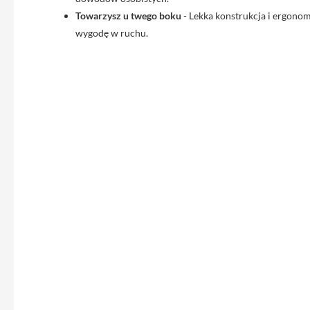
Etui
Towarzysz u twego boku
- Lekka konstrukcja i ergono
iPhone
wygodę w ruchu.
Folie
i
szkła
ochronne
Portfel
MagSafe
Uchwyty
do
iPhone
Pasek
na
ramię
Torba
na
iPhone
Smycze