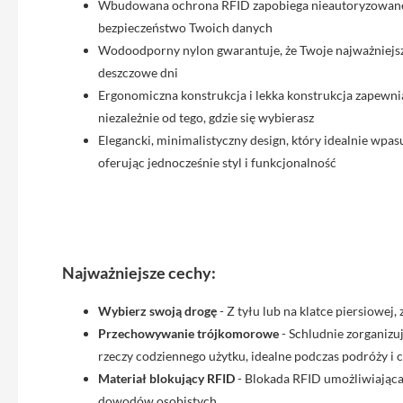
Wbudowana ochrona RFID zapobiega nieautoryzowan
iPhone
bezpieczeństwo Twoich danych
13
Wodoodporny nylon gwarantuje, że Twoje najważniejsz
Pro
deszczowe dni
Max
Ergonomiczna konstrukcja i lekka konstrukcja zapewni
Akcesoria
niezależnie od tego, gdzie się wybierasz
iPhone
Elegancki, minimalistyczny design, który idealnie wpasuj
AirTag
oferując jednocześnie styl i funkcjonalność
Ładowarki
iPhone
Kable
i
adaptery
Najważniejsze cechy:
Powerbank
Wybierz swoją drogę
- Z tyłu lub na klatce piersiowej
do
Przechowywanie trójkomorowe
- Schludnie zorganizu
iPhone
rzeczy codziennego użytku, idealne podczas podróży i 
Słuchawki
Materiał blokujący RFID
- Blokada RFID umożliwiająca
iPhone
dowodów osobistych.