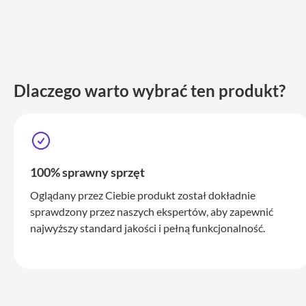
iPhone
17
Pro
Max
iPhone
17
Dlaczego warto wybrać ten produkt?
iPhone
16
Pro
iPhone
100% sprawny sprzęt
16
Plus
Oglądany przez Ciebie produkt został dokładnie
iPhone
sprawdzony przez naszych ekspertów, aby zapewnić
15
najwyższy standard jakości i pełną funkcjonalność.
Pro
iPhone
15
Pro