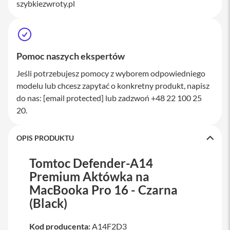
szybkiezwroty.pl
a
w
i
a
t
u
Pomoc naszych ekspertów
r
y
Jeśli potrzebujesz pomocy z wyborem odpowiedniego
modelu lub chcesz zapytać o konkretny produkt, napisz
M
y
do nas:
[email protected]
lub zadzwoń +48 22 100 25
s
20.
z
k
i
OPIS PRODUKTU
G
ł
Tomtoc Defender-A14
a
Premium Aktówka na
d
z
MacBooka Pro 16 - Czarna
i
(Black)
k
i
Kod producenta:
A14F2D3
K