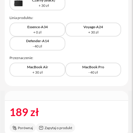
Czarny (Black)
a
c
B
Linia produktu:
o
o
Essence-A34
Voyage-A24
k
P
r
Defender-A14
o
1
6
Przeznaczenie:
i
MacBook Air
MacBook Pro
M
a
c
M
a
c
189 zł
m
i
n
i
Porównaj
Zapytaj o produkt