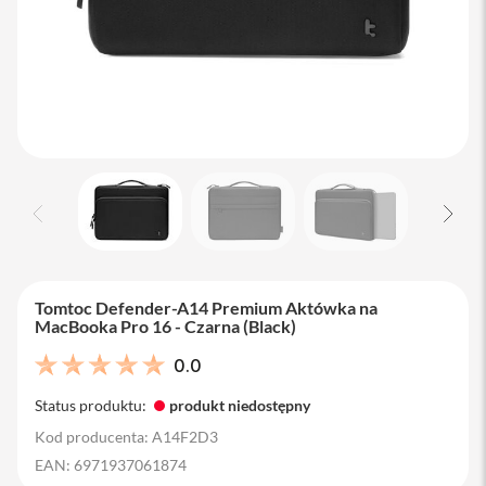
M
a
c
B
o
o
k
A
i
r
1
3
M
a
c
Tomtoc Defender-A14 Premium Aktówka na
B
MacBooka Pro 16 - Czarna (Black)
o
o
0.0
k
A
Status produktu:
produkt niedostępny
i
r
Kod producenta: A14F2D3
1
EAN: 6971937061874
5