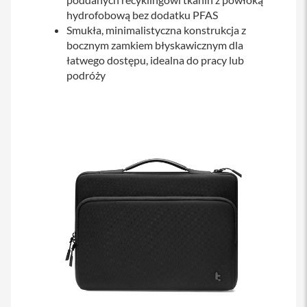
s
hydrofobową bez dodatku PFAS
i
Smukła, minimalistyczna konstrukcja z
l
a
bocznym zamkiem błyskawicznym dla
n
łatwego dostępu, idealna do pracy lub
i
podróży
e
E
t
u
i
P
o
k
r
o
w
c
e
i
t
o
r
b