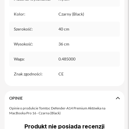
i
Kolor
:
Czarny (Black)
P
h
o
Szerokość
:
40 cm
n
e
1
Wysokość
:
36 cm
5
P
r
Waga
:
0.485000
o
M
a
Znak zgodności
:
CE
x
i
P
OPINIE
h
o
Opinie o produkcie Tomtoc Defender-A14 Premium Aktówka na
n
MacBooka Pro 16 - Czarna (Black)
e
1
5
Produkt nie posiada recenzji