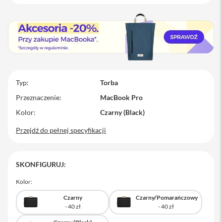
M
a
c
B
o
o
k
P
r
Typ
Torba
o
Przeznaczenie
MacBook Pro
M
Kolor
Czarny (Black)
a
c
Przejdź do pełnej specyfikacji
B
o
o
k
SKONFIGURUJ:
P
r
Kolor:
o
1
Czarny
Czarny/Pomarańczowy
4
M