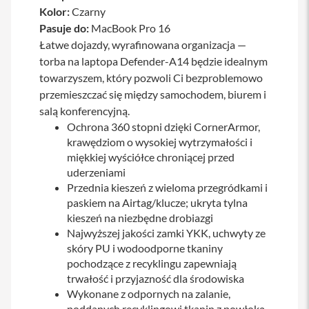
Kolor:
Czarny
a
b
Pasuje do:
MacBook Pro 16
l
Łatwe dojazdy, wyrafinowana organizacja —
e
i
torba na laptopa Defender-A14 będzie idealnym
a
towarzyszem, który pozwoli Ci bezproblemowo
d
a
przemieszczać się między samochodem, biurem i
p
salą konferencyjną.
t
Ochrona 360 stopni dzięki CornerArmor,
e
r
krawędziom o wysokiej wytrzymałości i
y
miękkiej wyściółce chroniącej przed
uderzeniami
Ł
Przednia kieszeń z wieloma przegródkami i
a
d
paskiem na Airtag/klucze; ukryta tylna
o
kieszeń na niezbędne drobiazgi
w
Najwyższej jakości zamki YKK, uchwyty ze
a
skóry PU i wodoodporne tkaniny
r
k
pochodzące z recyklingu zapewniają
i
trwałość i przyjazność dla środowiska
i
Wykonane z odpornych na zalanie,
z
a
poddanych recyklingowi tkanin z powłoką