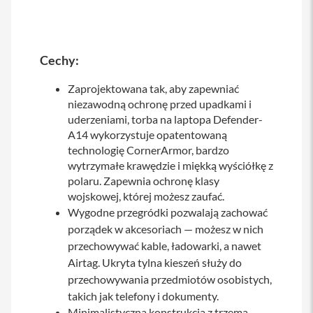
y
P
l
Cechy:
e
c
a
Zaprojektowana tak, aby zapewniać
k
niezawodną ochronę przed upadkami i
i
uderzeniami, torba na laptopa Defender-
S
A14 wykorzystuje opatentowaną
e
technologię CornerArmor, bardzo
r
wytrzymałe krawędzie i miękką wyściółkę z
v
polaru. Zapewnia ochronę klasy
i
c
wojskowej, której możesz zaufać.
e
Wygodne przegródki pozwalają zachować
P
porządek w akcesoriach — możesz w nich
a
przechowywać kable, ładowarki, a nawet
c
k
Airtag. Ukryta tylna kieszeń służy do
M
przechowywania przedmiotów osobistych,
a
takich jak telefony i dokumenty.
c
Minimalistyczna konstrukcja z trzema