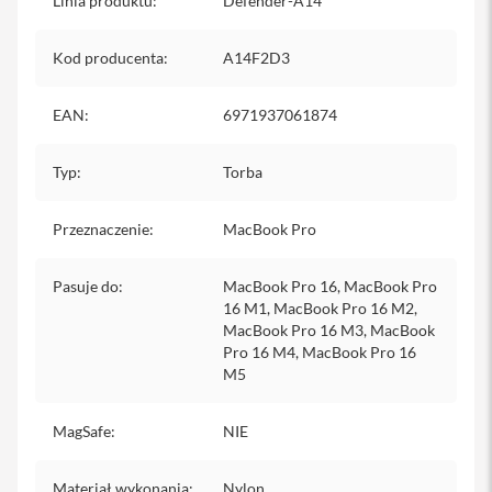
Linia produktu
:
Defender-A14
i
P
Kod producenta
:
A14F2D3
h
o
n
EAN
:
6971937061874
e
1
6
Typ
:
Torba
P
l
Przeznaczenie
:
MacBook Pro
u
s
Pasuje do
:
MacBook Pro 16, MacBook Pro
i
16 M1, MacBook Pro 16 M2,
P
MacBook Pro 16 M3, MacBook
h
o
Pro 16 M4, MacBook Pro 16
n
M5
e
1
5
MagSafe
:
NIE
P
r
Materiał wykonania
:
Nylon
o