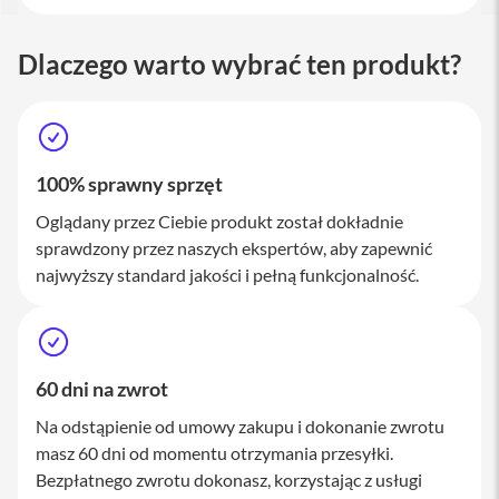
M
a
c
Dlaczego warto wybrać ten produkt?
S
t
u
d
i
o
100% sprawny sprzęt
A
Oglądany przez Ciebie produkt został dokładnie
k
sprawdzony przez naszych ekspertów, aby zapewnić
c
e
najwyższy standard jakości i pełną funkcjonalność.
s
o
r
i
a
60 dni na zwrot
M
a
Na odstąpienie od umowy zakupu i dokonanie zwrotu
c
masz 60 dni od momentu otrzymania przesyłki.
K
Bezpłatnego zwrotu dokonasz, korzystając z usługi
l