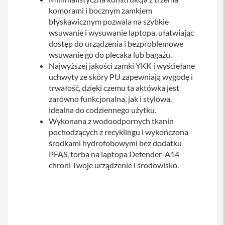
iPhone
komorami i bocznym zamkiem
błyskawicznym pozwala na szybkie
i
wsuwanie i wysuwanie laptopa, ułatwiając
P
dostęp do urządzenia i bezproblemowe
h
o
wsuwanie go do plecaka lub bagażu.
n
Najwyższej jakości zamki YKK i wyściełane
e
uchwyty ze skóry PU zapewniają wygodę i
1
trwałość, dzięki czemu ta aktówka jest
7
zarówno funkcjonalna, jak i stylowa,
P
r
idealna do codziennego użytku.
o
Wykonana z wodoodpornych tkanin
pochodzących z recyklingu i wykończona
i
środkami hydrofobowymi bez dodatku
P
PFAS, torba na laptopa Defender-A14
h
o
chroni Twoje urządzenie i środowisko.
n
e
1
7
P
r