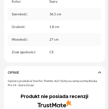
Kolor
:
Szary
iPhone
i
Szerokość
:
36.5 cm
P
h
o
Grubość
:
1.8 cm
n
e
1
Wysokość
:
27 cm
7
P
Znak zgodności
:
CE
r
o
i
P
OPINIE
h
o
Opinie o produkcie TomToc TheHer-A21 Torba na ramię na MacBooka
n
Pro 14 - Szara (Gray)
e
1
Produkt nie posiada recenzji
7
P
r