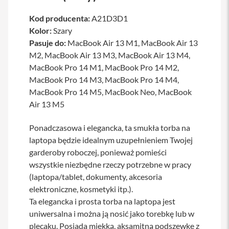
a
w
Kod producenta:
A21D3D1
i
Kolor:
Szary
a
t
Pasuje do:
MacBook Air 13 M1, MacBook Air 13
u
M2, MacBook Air 13 M3, MacBook Air 13 M4,
r
MacBook Pro 14 M1, MacBook Pro 14 M2,
y
MacBook Pro 14 M3, MacBook Pro 14 M4,
M
MacBook Pro 14 M5, MacBook Neo, MacBook
y
Air 13 M5
s
z
k
Ponadczasowa i elegancka, ta smukła torba na
i
laptopa będzie idealnym uzupełnieniem Twojej
G
garderoby roboczej, ponieważ pomieści
ł
wszystkie niezbędne rzeczy potrzebne w pracy
a
d
(laptopa/tablet, dokumenty, akcesoria
z
elektroniczne, kosmetyki itp.).
i
Ta elegancka i prosta torba na laptopa jest
k
i
uniwersalna i można ją nosić jako torebkę lub w
plecaku. Posiada miękką, aksamitną podszewkę z
K