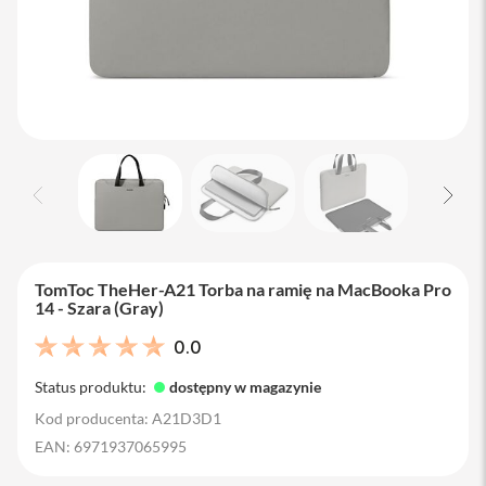
M
a
c
B
o
o
k
A
i
r
1
3
M
a
TomToc TheHer-A21 Torba na ramię na MacBooka Pro
c
14 - Szara (Gray)
B
o
0.0
o
k
Status produktu:
dostępny w magazynie
A
i
Kod producenta: A21D3D1
r
EAN: 6971937065995
1
5