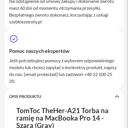
Na odstąpienie od umowy zakupu i dokonanie zwrotu
M
masz 60 dni od momentu otrzymania przesyłki.
a
c
Bezpłatnego zwrotu dokonasz, korzystając z usługi
S
szybkiezwroty.pl
t
u
d
i
o
Pomoc naszych ekspertów
A
k
Jeśli potrzebujesz pomocy z wyborem odpowiedniego
c
modelu lub chcesz zapytać o konkretny produkt, napisz
e
do nas:
[email protected]
lub zadzwoń +48 22 100 25
s
o
20.
r
i
a
OPIS PRODUKTU
M
a
TomToc TheHer-A21 Torba na
c
ramię na MacBooka Pro 14 -
K
Szara (Gray)
l