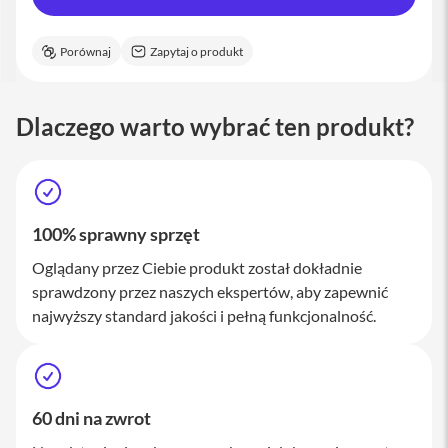
a
c
B
Porównaj
Zapytaj o produkt
o
o
k
P
Dlaczego warto wybrać ten produkt?
r
o
1
6
i
100% sprawny sprzęt
M
a
Oglądany przez Ciebie produkt został dokładnie
c
sprawdzony przez naszych ekspertów, aby zapewnić
M
najwyższy standard jakości i pełną funkcjonalność.
a
c
m
i
n
60 dni na zwrot
i