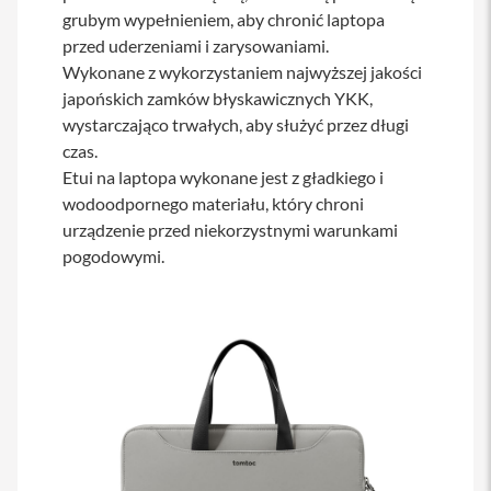
a
grubym wypełnieniem, aby chronić laptopa
b
przed uderzeniami i zarysowaniami.
l
Wykonane z wykorzystaniem najwyższej jakości
e
i
japońskich zamków błyskawicznych YKK,
a
wystarczająco trwałych, aby służyć przez długi
d
a
czas.
p
Etui na laptopa wykonane jest z gładkiego i
t
wodoodpornego materiału, który chroni
e
r
urządzenie przed niekorzystnymi warunkami
y
pogodowymi.
Ł
a
d
o
w
a
r
k
i
i
z
a