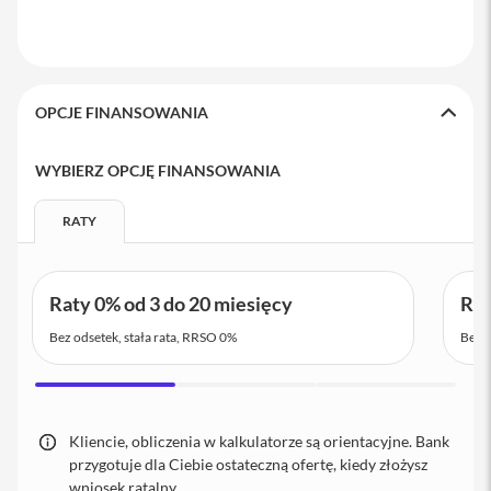
o
M
a
x
i
OPCJE FINANSOWANIA
P
h
o
WYBIERZ OPCJĘ FINANSOWANIA
n
e
RATY
1
7
i
Raty 0% od 3 do 20 miesięcy
Rat
P
h
Bez odsetek, stała rata, RRSO 0%
Bez o
o
n
e
1
6
Kliencie, obliczenia w kalkulatorze są orientacyjne. Bank
P
r
przygotuje dla Ciebie ostateczną ofertę, kiedy złożysz
o
wniosek ratalny.