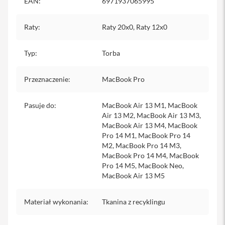
EAN
:
6971937065995
y
P
Raty
:
Raty 20x0, Raty 12x0
l
e
c
Typ
:
Torba
a
k
i
Przeznaczenie
:
MacBook Pro
S
e
Pasuje do
:
MacBook Air 13 M1, MacBook
r
Air 13 M2, MacBook Air 13 M3,
v
MacBook Air 13 M4, MacBook
i
Pro 14 M1, MacBook Pro 14
c
M2, MacBook Pro 14 M3,
e
MacBook Pro 14 M4, MacBook
P
Pro 14 M5, MacBook Neo,
a
MacBook Air 13 M5
c
k
M
Materiał wykonania
:
Tkanina z recyklingu
a
c