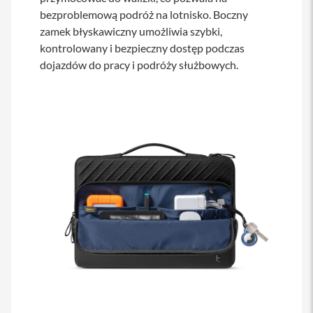
bezproblemową podróż na lotnisko. Boczny
i
zamek błyskawiczny umożliwia szybki,
P
h
kontrolowany i bezpieczny dostęp podczas
o
dojazdów do pracy i podróży służbowych.
n
e
1
6
P
l
u
s
i
P
h
o
n
e
1
5
P
r
o