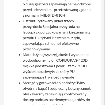
s
o dużej gęstości zapewniają pełną ochronę
i
przed uderzeniami, przetestowaną zgodnie
l
z normami MIL-STD-810H
a
n
Ustrukturyzowany układ trzech
i
przegródek: Specjalna przegroda na
e
laptopa z uporządkowanymi kieszeniami z
E
przodu i ukrytymi kieszeniami z tyłu,
t
zapewniająca schludne i efektywne
u
i
przechowywanie
Materiały najwyższej jakości i wykonanie:
P
wodoodporny nylon CORDURA® 420D,
o
k
miękka podszewka z polaru, zamki YKK i
r
wyściełane uchwyty ze skóry PU
o
w
zapewniające trwałość i wygodę
c
Szczegóły gotowości do podróży: Tylny
e
otwór na bagaż i bezpieczny boczny zamek
i
t
błyskawiczny zapewniają kontrolowany
o
dostęp podczas codziennych dojazdów do
r
b