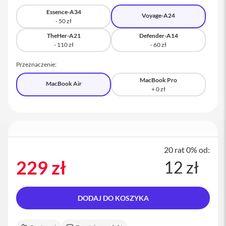
a
Essence-A34
c
Voyage-A24
B
o
TheHer-A21
Defender-A14
o
k
P
Przeznaczenie:
r
o
MacBook Pro
1
MacBook Air
6
i
M
a
c
20 rat 0% od:
M
229 zł
12 zł
a
c
m
i
DODAJ DO KOSZYKA
n
i