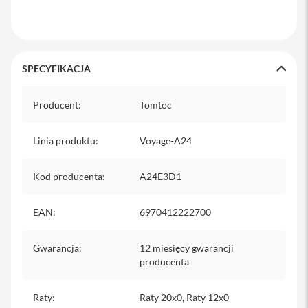
i
P
h
o
SPECYFIKACJA
n
e
Specyfikacja
1
Producent
:
Tomtoc
5
P
r
Linia produktu
:
Voyage-A24
o
M
a
Kod producenta
:
A24E3D1
x
i
EAN
:
6970412222700
P
h
Gwarancja
:
12 miesięcy gwarancji
o
n
producenta
e
1
Raty
:
Raty 20x0, Raty 12x0
5