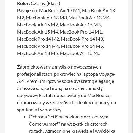
Kolor:
Czarny (Black)
a
b
Pasuje do:
MacBook Air 13 M1, MacBook Air 13
l
M2, MacBook Air 13 M3, MacBook Air 13 M4,
e
MacBook Air 15 M2, MacBook Air 15 M3,
i
a
MacBook Air 15 M4, MacBook Pro 14 M1,
d
MacBook Pro 14 M2, MacBook Pro 14 M3,
a
p
MacBook Pro 14 M4, MacBook Pro 14 M5,
t
MacBook Air 13 M5, MacBook Air 15 M5
e
r
y
Zaprojektowany z myślą o nowoczesnych
profesjonalistach, pokrowiec na laptopa Voyage-
Ł
A24 Premium łączy w sobie dyskretną elegancję
a
d
z niezawodną ochroną na co dzień. Smukły,
o
opływowy kształt dopasowany do MacBooka,
w
a
dopracowany w szczegółach, idealny do pracy, na
r
spotkania i w podróży
k
Ochrona 360° na poziomie wojskowym:
i
i
CornerArmor™ na wszystkich czterech
z
rogach, wzmocnione krawędzie i wyściółka
a