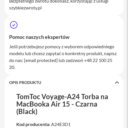
Bezpłatnego zwrotu dokonasz, korzystając z usługi
a
szybkiezwroty.pl
w
i
a
t
u
r
Pomoc naszych ekspertów
y
Jeśli potrzebujesz pomocy z wyborem odpowiedniego
M
modelu lub chcesz zapytać o konkretny produkt, napisz
y
s
do nas:
[email protected]
lub zadzwoń +48 22 100 25
z
20.
k
i
OPIS PRODUKTU
G
ł
a
TomToc Voyage-A24 Torba na
d
MacBooka Air 15 - Czarna
z
i
(Black)
k
i
Kod producenta:
A24E3D1
K