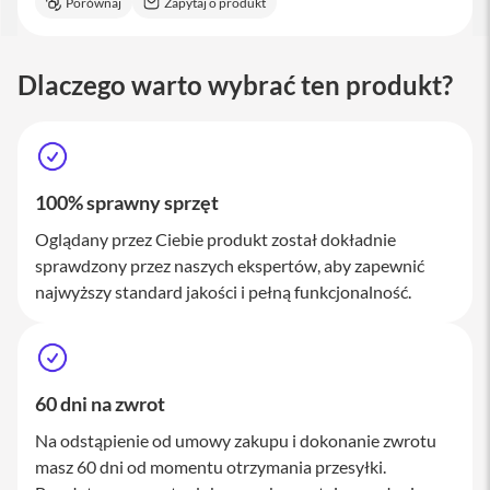
Porównaj
Zapytaj o produkt
M
a
c
S
Dlaczego warto wybrać ten produkt?
t
u
d
i
o
100% sprawny sprzęt
A
k
Oglądany przez Ciebie produkt został dokładnie
c
sprawdzony przez naszych ekspertów, aby zapewnić
e
s
najwyższy standard jakości i pełną funkcjonalność.
o
r
i
a
M
60 dni na zwrot
a
c
Na odstąpienie od umowy zakupu i dokonanie zwrotu
masz 60 dni od momentu otrzymania przesyłki.
K
l