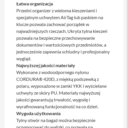
o
Łatwa organizacja
M
Przedni organizer z wieloma kieszeniami i
a
x
specjalnym uchwytem AirTag lub paskiem na
klucze pozwala zachować porządek w
i
najważniejszych rzeczach. Ukryta tylna kieszeń
P
h
pozwala na bezpieczne przechowywanie
o
dokumentów i wartościowych przedmiotów, a
n
jednocześnie zapewnia schludny i profesjonalny
e
1
wygląd.
7
Najwyższej jakości materiały
Wykonane z wodoodpornego nylonu
i
CORDURA® 420D, z miękką podszewką z
P
h
polaru, wyposażone w zamki YKK i wyściełane
o
uchwyty ze skóry PU. Materiały najwyższej
n
jakości gwarantują trwałość, wygodę i
e
1
wyrafinowaną funkcjonalność na co dzień.
6
Wygoda użytkowania
P
Tylny otwór na bagaż można bezpiecznie
r
o
przymocować do walizki, co pozwala na