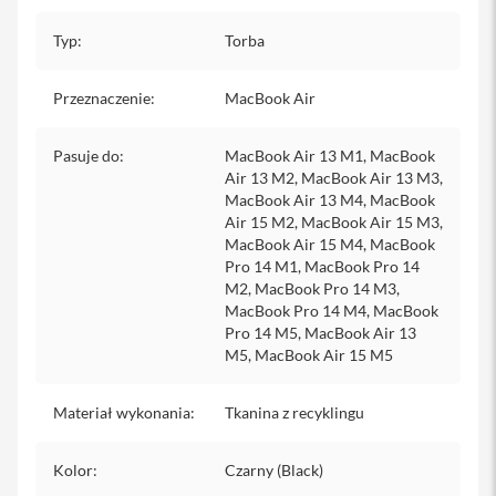
i
Typ
:
Torba
P
h
o
Przeznaczenie
:
MacBook Air
n
e
1
Pasuje do
:
MacBook Air 13 M1, MacBook
5
Air 13 M2, MacBook Air 13 M3,
P
MacBook Air 13 M4, MacBook
l
Air 15 M2, MacBook Air 15 M3,
u
MacBook Air 15 M4, MacBook
s
Pro 14 M1, MacBook Pro 14
i
M2, MacBook Pro 14 M3,
P
MacBook Pro 14 M4, MacBook
h
Pro 14 M5, MacBook Air 13
o
M5, MacBook Air 15 M5
n
e
1
Materiał wykonania
:
Tkanina z recyklingu
4
P
r
Kolor
:
Czarny (Black)
o