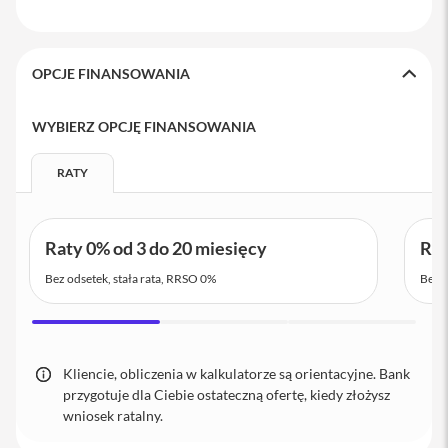
i
P
h
o
OPCJE FINANSOWANIA
n
e
1
WYBIERZ OPCJĘ FINANSOWANIA
3
P
RATY
r
o
i
Raty 0% od 3 do 20 miesięcy
Rat
P
h
Bez odsetek, stała rata, RRSO 0%
Bez o
o
n
e
1
3
Kliencie, obliczenia w kalkulatorze są orientacyjne. Bank
P
przygotuje dla Ciebie ostateczną ofertę, kiedy złożysz
r
o
wniosek ratalny.
M