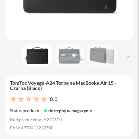
M
a
c
B
o
o
k
A
i
r
1
3
M
a
TomToc Voyage-A24 Torba na MacBooka Air 15 -
c
Czarna (Black)
B
o
0.0
o
k
Status produktu:
dostępny w magazynie
A
i
Kod producenta: A24E3D1
r
EAN: 6970412222700
1
5