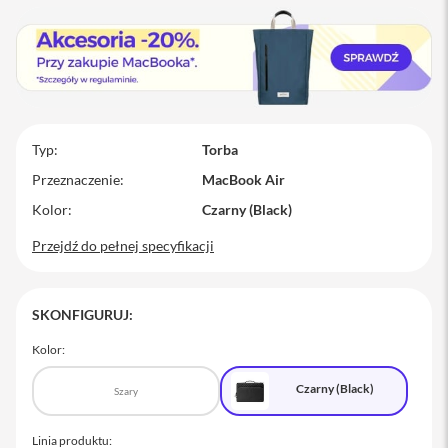
M
a
c
B
o
o
k
P
Typ
Torba
r
Przeznaczenie
MacBook Air
o
Kolor
Czarny (Black)
M
a
Przejdź do pełnej specyfikacji
c
B
o
o
SKONFIGURUJ:
k
P
Kolor:
r
o
1
Czarny (Black)
Szary
4
Linia produktu:
M