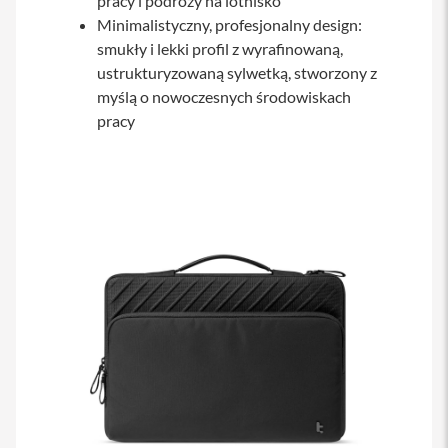
pracy i podróży na lotnisko
y
Minimalistyczny, profesjonalny design:
smukły i lekki profil z wyrafinowaną,
P
l
ustrukturyzowaną sylwetką, stworzony z
e
myślą o nowoczesnych środowiskach
c
a
pracy
k
i
S
e
r
v
i
c
e
P
a
c
k
M
a
c