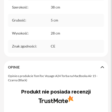
Szerokość
:
38 cm
i
P
h
Grubość
:
5 cm
o
n
e
Wysokość
:
28 cm
1
4
P
Znak zgodności
:
CE
r
o
M
a
x
OPINIE
i
Opinie o produkcie TomToc Voyage-A24 Torba na MacBooka Air 15 -
P
Czarna (Black)
h
o
Produkt nie posiada recenzji
n
e
1
3