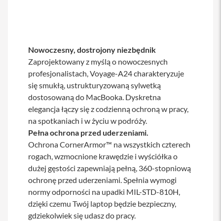
iPhone
i
P
h
Nowoczesny, dostrojony niezbędnik
o
Zaprojektowany z myślą o nowoczesnych
n
e
profesjonalistach, Voyage-A24 charakteryzuje
1
się smukłą, ustrukturyzowaną sylwetką
7
dostosowaną do MacBooka. Dyskretna
P
r
elegancja łączy się z codzienną ochroną w pracy,
o
na spotkaniach i w życiu w podróży.
Pełna ochrona przed uderzeniami.
i
P
Ochrona CornerArmor™ na wszystkich czterech
h
rogach, wzmocnione krawędzie i wyściółka o
o
dużej gęstości zapewniają pełną, 360-stopniową
n
e
ochronę przed uderzeniami. Spełnia wymogi
1
normy odporności na upadki MIL-STD-810H,
7
dzięki czemu Twój laptop będzie bezpieczny,
P
r
gdziekolwiek się udasz do pracy.