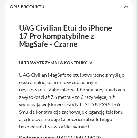
a
OPIS PRODUKTU
b
l
e
UAG Civilian Etui do iPhone
i
a
17 Pro kompatybilne z
d
a
MagSafe - Czarne
p
t
e
ULTRAWYTRZYMAŁA KONTRUKCJA
r
y
UAG Civilian MagSafe to etui stworzone z myślą o
Ł
ekstremalnej ochronie w codziennym
a
użytkowaniu. Zabezpiecza iPhone’a przy upadkach
d
o
z wysokości aż 7,6 metra – to 3 razy więcej niż
w
wymagają wojskowe testy MIL-STD 810G 516.6.
a
r
Smukła konstrukcja zachowuje elegancję telefonu,
k
a jednocześnie daje Ci poczucie absolutnego
i
bezpieczeństwa w każdej sytuacji.
i
z
a
Kod producenta:
UAG114545114040