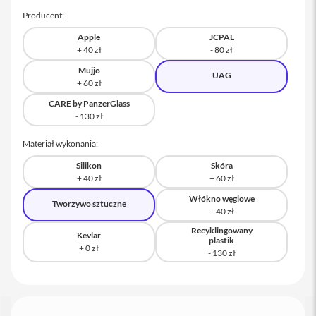
a
Producent:
c
B
Apple
JCPAL
o
o
k
Mujjo
UAG
P
r
CARE by PanzerGlass
o
1
6
Materiał wykonania:
i
Silikon
Skóra
M
a
c
Włókno węglowe
Tworzywo sztuczne
M
Recyklingowany
a
Kevlar
plastik
c
m
i
n
i