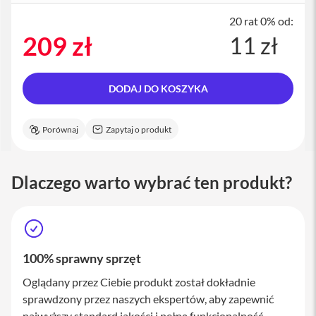
M
a
20 rat 0% od:
c
209 zł
11 zł
S
t
u
d
DODAJ DO KOSZYKA
i
o
Porównaj
Zapytaj o produkt
A
k
c
e
Dlaczego warto wybrać ten produkt?
s
o
r
i
a
M
100% sprawny sprzęt
a
c
Oglądany przez Ciebie produkt został dokładnie
sprawdzony przez naszych ekspertów, aby zapewnić
K
l
najwyższy standard jakości i pełną funkcjonalność.