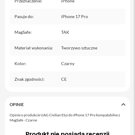
Przeznaczenie
:
iPhone
iPhone
i
Pasuje do
:
iPhone 17 Pro
P
h
MagSafe
:
TAK
o
n
e
Materiał wykonania
:
Tworzywo sztuczne
1
7
P
Kolor
:
Czarny
r
o
Znak zgodności
:
CE
i
P
h
o
n
OPINIE
e
1
Opinie o produkcie UAG Civilian Etui do iPhone 17 Pro kompatybilne z
7
MagSafe - Czarne
P
r
Produkt nie posiada recenzji