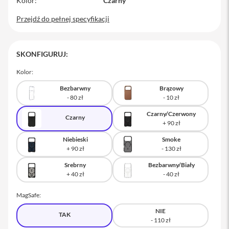
Kolor
Czarny
M
Przejdź do pełnej specyfikacji
a
c
B
o
SKONFIGURUJ:
o
k
Kolor:
P
r
Bezbarwny
Brązowy
o
M
Czarny/Czerwony
Czarny
a
c
B
Niebieski
Smoke
o
o
k
Srebrny
Bezbarwny/Biały
P
r
o
MagSafe:
1
4
NIE
TAK
M