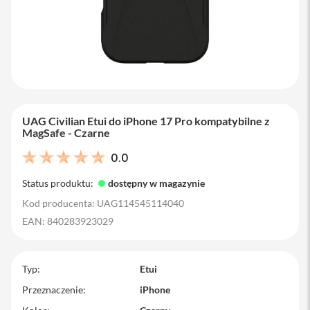
M
a
c
B
o
o
k
A
i
r
UAG Civilian Etui do iPhone 17 Pro kompatybilne z
1
MagSafe - Czarne
3
0.0
M
a
Status produktu:
dostępny w magazynie
c
Kod producenta: UAG114545114040
B
o
EAN: 840283923029
o
k
A
i
Typ
Etui
r
1
Przeznaczenie
iPhone
5