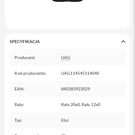
y
P
l
e
c
a
k
SPECYFIKACJA
i
Specyfikacja
S
Producent
:
UAG
e
r
Kod producenta
:
UAG114545114040
v
i
c
EAN
:
840283923029
e
P
a
Raty
:
Raty 20x0, Raty 12x0
c
k
M
Typ
:
Etui
a
c