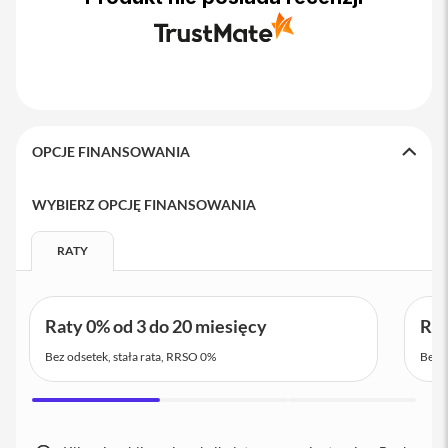
o
M
a
x
i
P
h
o
OPCJE FINANSOWANIA
n
e
1
WYBIERZ OPCJĘ FINANSOWANIA
7
RATY
i
P
h
o
Raty 0% od 3 do 20 miesięcy
Rat
n
e
Bez odsetek, stała rata, RRSO 0%
Bez o
1
6
P
r
o