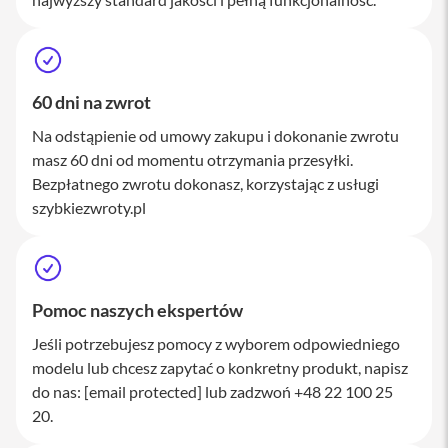
a
w
i
a
t
u
60 dni na zwrot
r
y
Na odstąpienie od umowy zakupu i dokonanie zwrotu
masz 60 dni od momentu otrzymania przesyłki.
M
Bezpłatnego zwrotu dokonasz, korzystając z usługi
y
s
szybkiezwroty.pl
z
k
i
G
Pomoc naszych ekspertów
ł
a
Jeśli potrzebujesz pomocy z wyborem odpowiedniego
d
z
modelu lub chcesz zapytać o konkretny produkt, napisz
i
do nas:
[email protected]
lub zadzwoń +48 22 100 25
k
i
20.
K