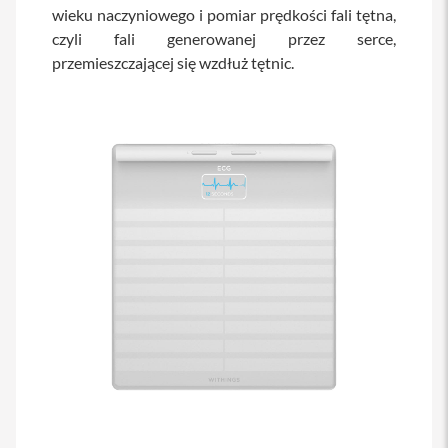
wieku naczyniowego i pomiar prędkości fali tętna,
s
i
czyli fali generowanej przez serce,
l
przemieszczającej się wzdłuż tętnic.
a
n
i
e
E
t
u
i
P
o
k
r
o
w
c
e
i
t
o
r
b