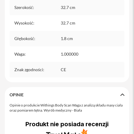
i
Szerokość
:
32.7 cm
P
h
o
Wysokość
:
32.7 cm
n
e
1
Głębokość
:
1.8 cm
3
P
r
Waga
:
1.000000
o
Znak zgodności
:
CE
i
P
h
o
n
OPINIE
e
1
Opinie o produkcie Withings Body Scan Waga z analizą składu masy ciała
3
oraz pomiarem tętna. Wyrób medyczny - Biała
P
r
Produkt nie posiada recenzji
o
M