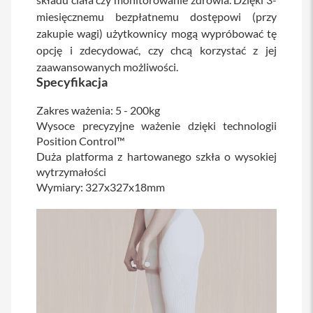
miesięcznemu bezpłatnemu dostępowi (przy
i
zakupie wagi) użytkownicy mogą wypróbować tę
P
opcję i zdecydować, czy chcą korzystać z jej
h
o
zaawansowanych możliwości.
n
Specyfikacja
e
1
Zakres ważenia: 5 - 200kg
5
Wysoce precyzyjne ważenie dzięki technologii
P
r
Position Control™
o
Duża platforma z hartowanego szkła o wysokiej
M
wytrzymałości
a
Wymiary: 327x327x18mm
x
i
P
h
o
n
e
1
5