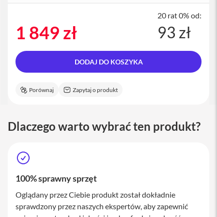
a
c
20 rat 0% od:
B
1 849 zł
93 zł
o
o
k
P
DODAJ DO KOSZYKA
r
o
1
6
Porównaj
Zapytaj o produkt
i
M
Dlaczego warto wybrać ten produkt?
a
c
M
a
c
100% sprawny sprzęt
m
i
Oglądany przez Ciebie produkt został dokładnie
n
i
sprawdzony przez naszych ekspertów, aby zapewnić