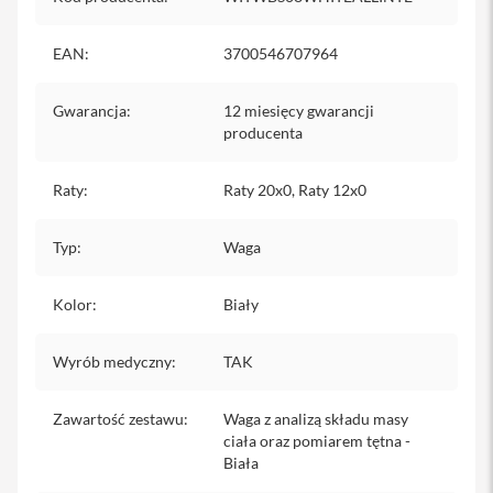
i
P
EAN
:
3700546707964
h
o
Gwarancja
:
12 miesięcy gwarancji
n
e
producenta
1
4
Raty
:
Raty 20x0, Raty 12x0
P
r
o
Typ
:
Waga
M
a
x
Kolor
:
Biały
i
P
Wyrób medyczny
:
TAK
h
o
n
Zawartość zestawu
:
Waga z analizą składu masy
e
ciała oraz pomiarem tętna -
1
Biała
3