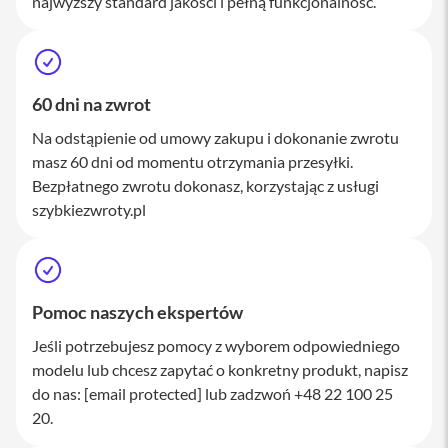
najwyższy standard jakości i pełną funkcjonalność.
M
a
c
S
t
u
60 dni na zwrot
d
i
Na odstąpienie od umowy zakupu i dokonanie zwrotu
o
masz 60 dni od momentu otrzymania przesyłki.
Bezpłatnego zwrotu dokonasz, korzystając z usługi
A
szybkiezwroty.pl
k
c
e
s
o
r
Pomoc naszych ekspertów
i
a
Jeśli potrzebujesz pomocy z wyborem odpowiedniego
M
modelu lub chcesz zapytać o konkretny produkt, napisz
a
c
do nas:
[email protected]
lub zadzwoń +48 22 100 25
20.
K
l