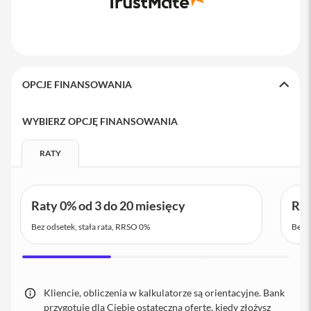
a
x
A
k
c
e
OPCJE FINANSOWANIA
s
o
r
WYBIERZ OPCJĘ FINANSOWANIA
i
a
RATY
i
P
h
o
Raty 0% od 3 do 20 miesięcy
Rat
n
e
Bez odsetek, stała rata, RRSO 0%
Bez o
A
i
r
T
a
Kliencie, obliczenia w kalkulatorze są orientacyjne. Bank
g
przygotuje dla Ciebie ostateczną ofertę, kiedy złożysz