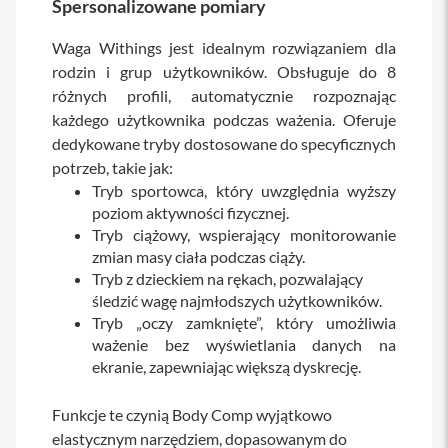
Spersonalizowane pomiary
iPhone
Waga Withings jest idealnym rozwiązaniem dla
i
rodzin i grup użytkowników. Obsługuje do 8
P
h
różnych profili, automatycznie rozpoznając
o
każdego użytkownika podczas ważenia. Oferuje
n
dedykowane tryby dostosowane do specyficznych
e
1
potrzeb, takie jak:
7
Tryb sportowca, który uwzględnia wyższy
P
poziom aktywności fizycznej.
r
o
Tryb ciążowy, wspierający monitorowanie
zmian masy ciała podczas ciąży.
i
Tryb z dzieckiem na rękach, pozwalający
P
śledzić wagę najmłodszych użytkowników.
h
Tryb „oczy zamknięte”, który umożliwia
o
n
ważenie bez wyświetlania danych na
e
ekranie, zapewniając większą dyskrecję.
1
7
Funkcje te czynią Body Comp wyjątkowo
P
r
elastycznym narzędziem, dopasowanym do