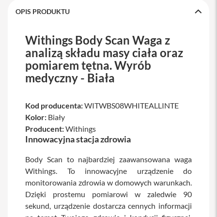
a
OPIS PRODUKTU
w
i
a
Withings Body Scan Waga z
t
u
analizą składu masy ciała oraz
r
pomiarem tętna. Wyrób
y
medyczny - Biała
M
y
s
Kod producenta:
WITWBS08WHITEALLINTE
z
k
Kolor:
Biały
i
Producent:
Withings
Innowacyjna stacja zdrowia
G
ł
a
Body Scan to najbardziej zaawansowana waga
d
Withings. To innowacyjne urządzenie do
z
monitorowania zdrowia w domowych warunkach.
i
k
Dzięki prostemu pomiarowi w zaledwie 90
i
sekund, urządzenie dostarcza cennych informacji
K