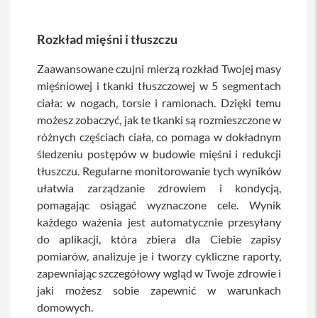
y
P
Rozkład mięśni i tłuszczu
l
e
Zaawansowane czujni mierzą rozkład Twojej masy
c
a
mięśniowej i tkanki tłuszczowej w 5 segmentach
k
ciała: w nogach, torsie i ramionach. Dzięki temu
i
możesz zobaczyć, jak te tkanki są rozmieszczone w
S
różnych częściach ciała, co pomaga w dokładnym
e
śledzeniu postępów w budowie mięśni i redukcji
r
tłuszczu. Regularne monitorowanie tych wyników
v
i
ułatwia zarządzanie zdrowiem i kondycją,
c
pomagając osiągać wyznaczone cele. Wynik
e
każdego ważenia jest automatycznie przesyłany
P
a
do aplikacji, która zbiera dla Ciebie zapisy
c
pomiarów, analizuje je i tworzy cykliczne raporty,
k
zapewniając szczegółowy wgląd w Twoje zdrowie i
M
a
jaki możesz sobie zapewnić w warunkach
c
domowych.