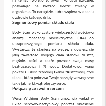
na temat Twojego zdrowia i kondycji fizycznej,
a
pozwalając na bieżąco śledzić zmiany w
b
organizmie. To narzędzie, które wspiera w dbaniu
l
e
o zdrowie każdego dnia.
i
Segmentowy pomiar składu ciała
a
d
Body Scan wykorzystuje wieloczęstotliwościową
a
p
analizę impedancji bioelektrycznej (BIA) do
t
ultraprecyzyjnego pomiaru składu ciała.
e
r
Wystarczy, że staniesz na wadze, a dowiesz się
y
jaką zawartość Twojego ciała stanowi tłuszcz,
mięśnie, kości, a także poznasz swoją masę
Ł
a
beztłuszczową i % wody. Dodatkowo, waga
d
pokaże Ci ilość trzewnej tkanki tłuszczowej, czyli
o
w
tkanki, która pokrywa Twoje narządy wewnętrzne
a
takie jak nerki, wątrobę czy serce.
r
Połącz się ze swoim sercem
k
i
i
Waga Withings Body Scan umożliwia wgląd w
z
układ sercowo-naczyniowy poprzez określenie
a