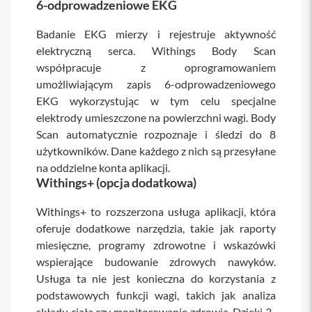
6-odprowadzeniowe EKG
i
P
Badanie EKG mierzy i rejestruje aktywność
h
elektryczną serca. Withings Body Scan
o
współpracuje z oprogramowaniem
n
e
umożliwiającym zapis 6-odprowadzeniowego
1
EKG wykorzystując w tym celu specjalne
6
elektrody umieszczone na powierzchni wagi. Body
P
l
Scan automatycznie rozpoznaje i śledzi do 8
u
użytkowników. Dane każdego z nich są przesyłane
s
na oddzielne konta aplikacji.
Withings+ (opcja dodatkowa)
i
P
h
Withings+ to rozszerzona usługa aplikacji, która
o
oferuje dodatkowe narzędzia, takie jak raporty
n
miesięczne, programy zdrowotne i wskazówki
e
1
wspierające budowanie zdrowych nawyków.
5
Usługa ta nie jest konieczna do korzystania z
P
podstawowych funkcji wagi, takich jak analiza
r
o
składu ciała czy monitorowanie zdrowia. Dzięki 3-