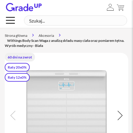
ZALOGUJ
MÓJ
Mac
SIĘ
Szukaj
SZUK
M
a
c
Strona główna
Akcesoria
B
Withings Body Scan Waga z analizą składu masy ciała oraz pomiarem tętna.
o
Wyrób medyczny - Biała
o
k
60 dni na zwrot
N
e
Raty 20x0%
o
Raty 12x0%
M
a
c
B
o
o
k
A
i
r