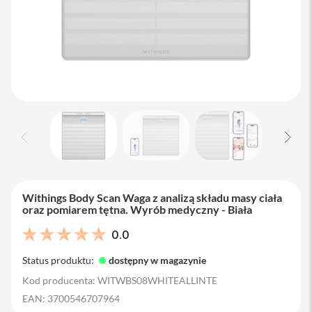
M
a
c
B
o
o
k
A
i
r
1
3
M
a
c
Withings Body Scan Waga z analizą składu masy ciała
B
oraz pomiarem tętna. Wyrób medyczny - Biała
o
o
0.0
k
A
Status produktu:
dostępny w magazynie
i
r
Kod producenta: WITWBS08WHITEALLINTE
1
EAN: 3700546707964
5