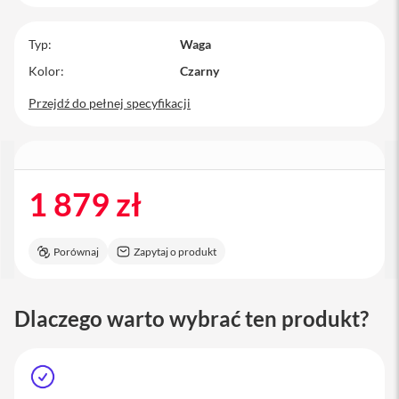
M
a
Typ
Waga
c
B
Kolor
Czarny
o
o
Przejdź do pełnej specyfikacji
k
P
r
o
1 879 zł
M
a
c
B
Porównaj
Zapytaj o produkt
o
o
k
P
Dlaczego warto wybrać ten produkt?
r
o
1
4
M