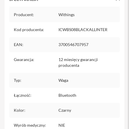
i
Specyfikacja
P
Producent
:
Withings
h
o
n
Kod producenta
:
ICWBS08BLACKALLINTER
e
1
5
EAN
:
3700546707957
P
l
u
Gwarancja
:
12 miesięcy gwarancji
s
producenta
i
P
Typ
:
Waga
h
o
Łączność
:
Bluetooth
n
e
1
Kolor
:
Czarny
4
P
r
Wyrób medyczny
:
NIE
o