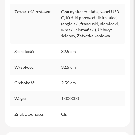
i
Zawartość zestawu
:
Czarny skaner ciała, Kabel USB-
P
C, Krótki przewodnik instalacji
h
(angielski, francuski, niemiecki,
o
włoski, hiszpański), Uchwyt
n
ścienny, Zatyczka kablowa
e
1
4
Szerokość
:
32.5 cm
P
r
o
Wysokość
:
32.5 cm
M
a
x
Głębokość
:
2.56 cm
i
P
Waga
:
1.000000
h
o
n
Znak zgodności
:
CE
e
1
3