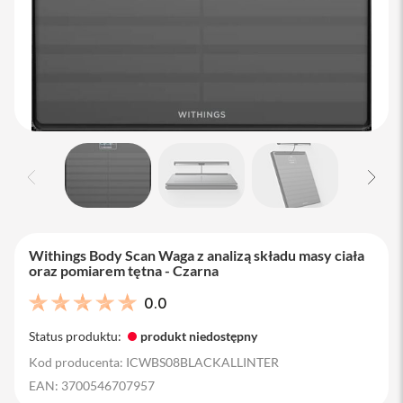
M
a
c
B
o
o
k
A
i
r
1
3
M
a
c
Withings Body Scan Waga z analizą składu masy ciała
B
oraz pomiarem tętna - Czarna
o
o
0.0
k
A
Status produktu:
produkt niedostępny
i
r
Kod producenta: ICWBS08BLACKALLINTER
1
EAN: 3700546707957
5