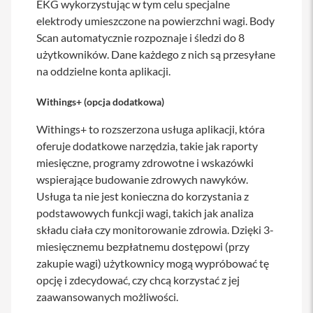
EKG wykorzystując w tym celu specjalne
elektrody umieszczone na powierzchni wagi. Body
i
P
Scan automatycznie rozpoznaje i śledzi do 8
h
użytkowników. Dane każdego z nich są przesyłane
o
na oddzielne konta aplikacji.
n
e
1
Withings+ (opcja dodatkowa)
6
P
Withings+ to rozszerzona usługa aplikacji, która
l
oferuje dodatkowe narzędzia, takie jak raporty
u
s
miesięczne, programy zdrowotne i wskazówki
wspierające budowanie zdrowych nawyków.
i
Usługa ta nie jest konieczna do korzystania z
P
h
podstawowych funkcji wagi, takich jak analiza
o
składu ciała czy monitorowanie zdrowia. Dzięki 3-
n
miesięcznemu bezpłatnemu dostępowi (przy
e
1
zakupie wagi) użytkownicy mogą wypróbować tę
5
opcję i zdecydować, czy chcą korzystać z jej
P
zaawansowanych możliwości.
r
o