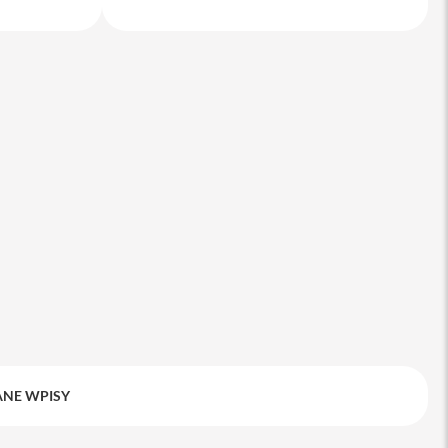
 do Apple
Service Pack Platinum - 3 lata ochrony ser
iPhone
999 zł
NE WPISY