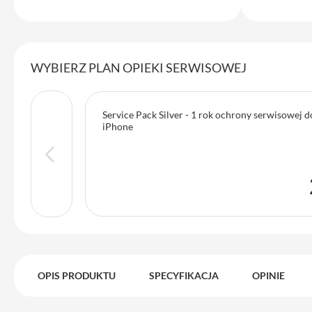
Max
iPhone
15
iPhone
WYBIERZ PLAN OPIEKI SERWISOWEJ
15
Plus
iPhone
Service Pack Silver - 1 rok ochrony serwisowej 
iPhone
14
Pro
iPhone
14
Pro
Max
iPhone
13
iPhone
OPIS PRODUKTU
SPECYFIKACJA
OPINIE
13
Pro