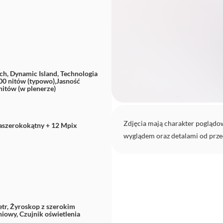
ch, Dynamic Island, Technologia
00 nitów (typowo),Jasność
itów (w plenerze)
Zdjęcia mają charakter poglądo
raszerokokątny + 12 Mpix
wyglądem oraz detalami od prze
tr, Żyroskop z szerokim
iowy, Czujnik oświetlenia