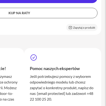
KUP NA RATY
Zapytaj o produkt
ie!
Pomoc naszych ekspertów
rzymasz
Jeśli potrzebujesz pomocy z wyborem
ące ochrony
odpowiedniego modelu lub chcesz
ii. Możesz
zapytać o konkretny produkt, napisz do
door-to-
nas:
[email protected]
lub zadzwoń +48
o na czas
22 100 25 20.