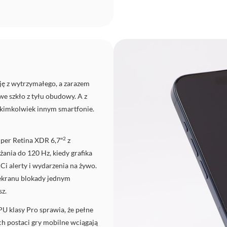
ę z wytrzymałego, a zarazem
we szkło z tyłu obudowy. A z
akimkolwiek innym smartfonie.
2
per Retina XDR 6,7″
z
ania do 120 Hz, kiedy grafika
i alerty i wydarzenia na żywo.
ekranu blokady jednym
sz.
PU klasy Pro sprawia, że pełne
h postaci gry mobilne wciągają