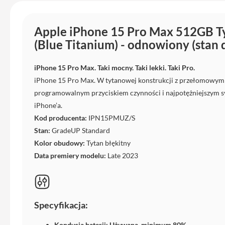
iPhone
13
Apple iPhone 15 Pro Max 512GB Ty
Pro
(Blue Titanium) - odnowiony (stan 
Max
Akcesoria
iPhone 15 Pro Max. Taki mocny. Taki lekki. Taki Pro.
iPhone
iPhone 15 Pro Max. W tytanowej konstrukcji z przełomowym
AirTag
programowalnym przyciskiem czynności i najpotężniejszym s
Ładowarki
iPhone’a.
iPhone
Kod producenta:
IPN15PMUZ/S
Kable
Stan:
GradeUP Standard
i
Kolor obudowy:
Tytan błękitny
adaptery
Data premiery modelu:
Late 2023
Powerbank
do
iPhone
Słuchawki
Specyfikacja:
iPhone
Kondycja baterii: Używana, minimum 80%