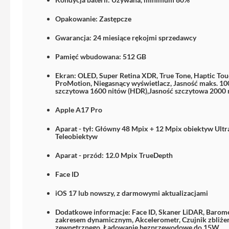
Etui
iPhone
Opakowanie: Zastępcze
Folie
Gwarancja: 24 miesiące rękojmi sprzedawcy
i
szkła
Pamięć wbudowana: 512 GB
ochronne
Ekran: OLED, Super Retina XDR, True Tone, Haptic Tou
Portfel
ProMotion, Niegasnący wyświetlacz, Jasność maks. 10
szczytowa 1600 nitów (HDR),Jasność szczytowa 2000 n
MagSafe
Apple A17 Pro
Uchwyty
do
Aparat - tył: Główny 48 Mpix + 12 Mpix obiektyw Ult
iPhone
Teleobiektyw
Pasek
Aparat - przód: 12.0 Mpix TrueDepth
na
ramię
Face ID
Torba
iOS 17 lub nowszy, z darmowymi aktualizacjami
na
iPhone
Dodatkowe informacje: Face ID, Skaner LiDAR, Barome
zakresem dynamicznym, Akcelerometr, Czujnik zbliżen
Smycze
zewnętrznego, Ładowanie bezprzewodowe do 15W