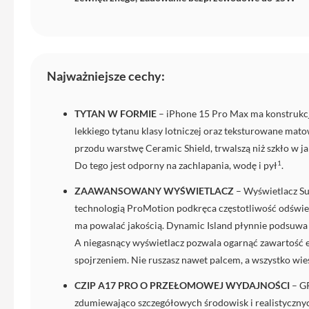
do
iPhone
Service
Pack
Najważniejsze cechy:
iPhone
iPad
TYTAN W FORMIE
– iPhone 15 Pro Max ma konstrukcj
iPad
lekkiego tytanu klasy lotniczej oraz teksturowane mato
Air
przodu warstwę Ceramic Shield, trwalszą niż szkło w j
iPad
1
Do tego jest odporny na zachlapania, wodę i pył
.
Air
11
ZAAWANSOWANY WYŚWIETLACZ
– Wyświetlacz Su
iPad
technologią ProMotion podkręca częstotliwość odśwież
Air
ma powalać jakością. Dynamic Island płynnie podsuwa C
13
A niegasnący wyświetlacz pozwala ogarnąć zawartość 
iPad
spojrzeniem. Nie ruszasz nawet palcem, a wszystko wie
Pro
CZIP A17 PRO O PRZEŁOMOWEJ WYDAJNOŚCI
– G
iPad
zdumiewająco szczegółowych środowisk i realistycznyc
Pro