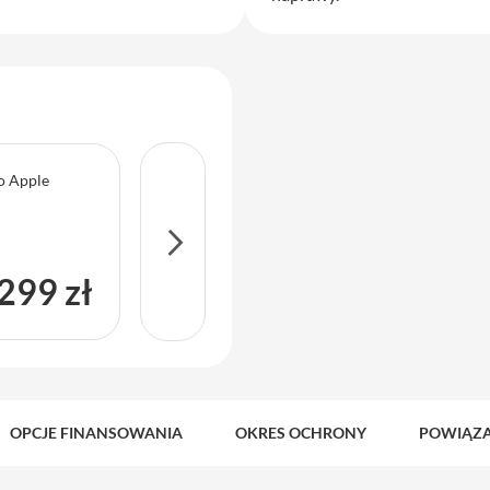
do Apple
Service Pack Gold - 2 lata ochrony serwisowej
iPhone
299 zł
OPCJE FINANSOWANIA
OKRES OCHRONY
POWIĄZA