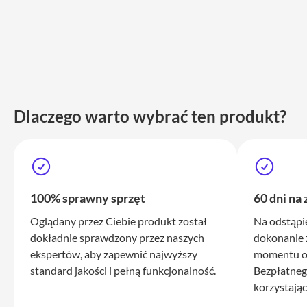
iPhone
17
Pro
Max
iPhone
17
iPhone
Dlaczego warto wybrać ten produkt?
16
Pro
iPhone
16
Plus
100% sprawny sprzęt
60 dni na
iPhone
Oglądany przez Ciebie produkt został
Na odstąpi
15
dokładnie sprawdzony przez naszych
dokonanie 
Pro
ekspertów, aby zapewnić najwyższy
momentu ot
iPhone
standard jakości i pełną funkcjonalność.
Bezpłatneg
15
korzystając
Pro