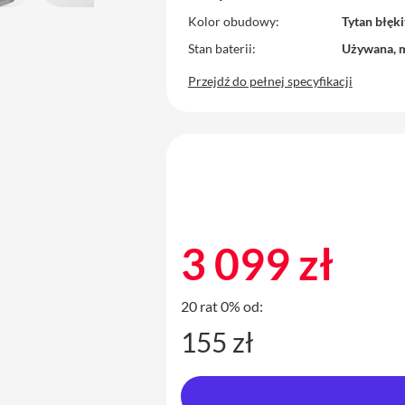
Kolor obudowy
Tytan błęki
Stan baterii
Używana, 
Przejdź do pełnej specyfikacji
3 099 zł
20 rat 0% od:
155 zł