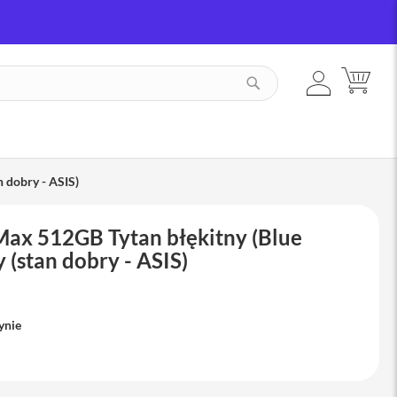
ZALOGUJ
MÓJ
SZUKAJ
SIĘ
 dobry - ASIS)
Max 512GB Tytan błękitny (Blue
 (stan dobry - ASIS)
ynie