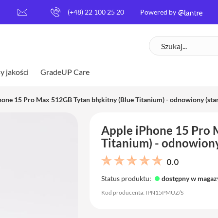
[
(+48) 22 100 25 20
Powered by
e
m
Szukaj
a
i
l
y jakości
GradeUP Care
p
r
o
hone 15 Pro Max 512GB Tytan błękitny (Blue Titanium) - odnowiony (stan
t
e
Apple iPhone 15 Pro 
c
t
Titanium) - odnowiony
e
d
0.0
]
Status produktu:
dostępny w magaz
Kod producenta: IPN15PMUZ/S