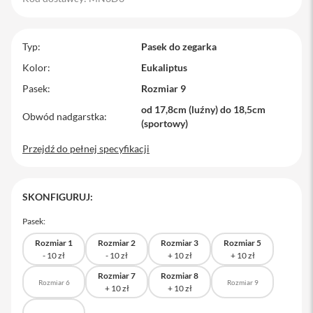
M
a
c
Typ
Pasek do zegarka
B
o
Kolor
Eukaliptus
o
Pasek
Rozmiar 9
k
P
od 17,8cm (luźny) do 18,5cm
r
Obwód nadgarstka
(sportowy)
o
Przejdź do pełnej specyfikacji
M
a
c
B
SKONFIGURUJ:
o
o
Pasek:
k
P
Rozmiar 1
Rozmiar 2
Rozmiar 3
Rozmiar 5
r
o
1
Rozmiar 7
Rozmiar 8
Rozmiar 6
Rozmiar 9
4
M