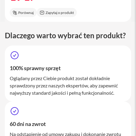
M
a
Porównaj
Zapytaj o produkt
c
S
t
u
Dlaczego warto wybrać ten produkt?
d
i
o
A
k
100% sprawny sprzęt
c
e
Oglądany przez Ciebie produkt został dokładnie
s
sprawdzony przez naszych ekspertów, aby zapewnić
o
r
najwyższy standard jakości i pełną funkcjonalność.
i
a
M
a
c
60 dni na zwrot
K
Na odstąpienie od umowy zakupu i dokonanie zwrotu
l