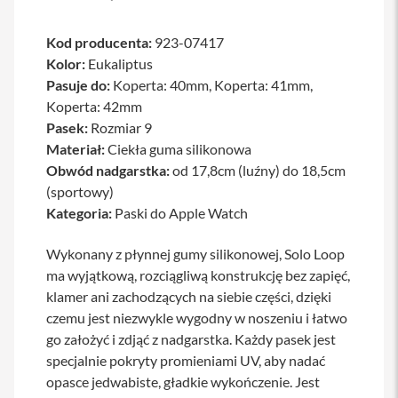
a
b
Kod producenta:
923-07417
l
e
Kolor:
Eukaliptus
i
Pasuje do:
Koperta: 40mm, Koperta: 41mm,
a
Koperta: 42mm
d
a
Pasek:
Rozmiar 9
p
Materiał:
Ciekła guma silikonowa
t
e
Obwód nadgarstka:
od 17,8cm (luźny) do 18,5cm
r
(sportowy)
y
Kategoria:
Paski do Apple Watch
Ł
a
Wykonany z płynnej gumy silikonowej, Solo Loop
d
ma wyjątkową, rozciągliwą konstrukcję bez zapięć,
o
w
klamer ani zachodzących na siebie części, dzięki
a
czemu jest niezwykle wygodny w noszeniu i łatwo
r
k
go założyć i zdjąć z nadgarstka. Każdy pasek jest
i
specjalnie pokryty promieniami UV, aby nadać
i
z
opasce jedwabiste, gładkie wykończenie. Jest
a