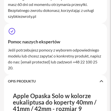
a
masz 60 dni od momentu otrzymania przesyłki.
w
Bezpłatnego zwrotu dokonasz, korzystając z usługi
i
szybkiezwroty.pl
a
t
u
r
y
Pomoc naszych ekspertów
M
y
Jeśli potrzebujesz pomocy z wyborem odpowiedniego
s
z
modelu lub chcesz zapytać o konkretny produkt, napisz
k
do nas:
[email protected]
lub zadzwoń +48 22 100 25
i
20.
G
ł
a
OPIS PRODUKTU
d
z
i
Apple Opaska Solo w kolorze
k
eukaliptusa do koperty 40mm /
i
41mm / 42mm - rozmiar 9
K