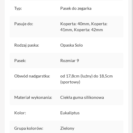
iPhone
Typ
:
Pasek do zegarka
i
P
Pasuje do
:
Koperta: 40mm, Koperta:
h
41mm, Koperta: 42mm
o
n
e
Rodzaj paska
:
Opaska Solo
1
7
P
Pasek
:
Rozmiar 9
r
o
Obwód nadgarstka
:
od 17,8cm (luźny) do 18,5cm
i
(sportowy)
P
h
o
Materiał wykonania
:
Ciekła guma silikonowa
n
e
Kolor
1
:
Eukaliptus
7
P
Grupa kolorów
:
Zielony
r