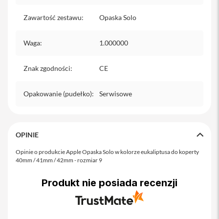
o
M
Zawartość zestawu
:
Opaska Solo
a
x
Waga
:
1.000000
i
P
h
Znak zgodności
:
CE
o
n
e
Opakowanie (pudełko)
:
Serwisowe
1
7
i
OPINIE
P
h
Opinie o produkcie Apple Opaska Solo w kolorze eukaliptusa do koperty
o
40mm / 41mm / 42mm - rozmiar 9
n
e
1
Produkt nie posiada recenzji
6
P
r
o