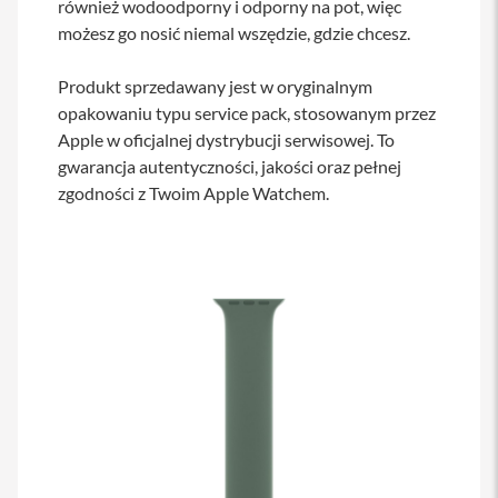
również wodoodporny i odporny na pot, więc
s
możesz go nosić niemal wszędzie, gdzie chcesz.
i
l
a
Produkt sprzedawany jest w oryginalnym
n
i
opakowaniu typu service pack, stosowanym przez
e
Apple w oficjalnej dystrybucji serwisowej. To
gwarancja autentyczności, jakości oraz pełnej
E
t
zgodności z Twoim Apple Watchem.
u
i
P
o
k
r
o
w
c
e
i
t
o
r
b