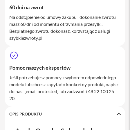
a
60 dni na zwrot
w
i
Na odstąpienie od umowy zakupu i dokonanie zwrotu
a
masz 60 dni od momentu otrzymania przesyłki.
t
u
Bezpłatnego zwrotu dokonasz, korzystając z usługi
r
szybkiezwroty.pl
y
M
y
s
z
Pomoc naszych ekspertów
k
i
Jeśli potrzebujesz pomocy z wyborem odpowiedniego
modelu lub chcesz zapytać o konkretny produkt, napisz
G
ł
do nas:
[email protected]
lub zadzwoń +48 22 100 25
a
20.
d
z
i
OPIS PRODUKTU
k
i
K