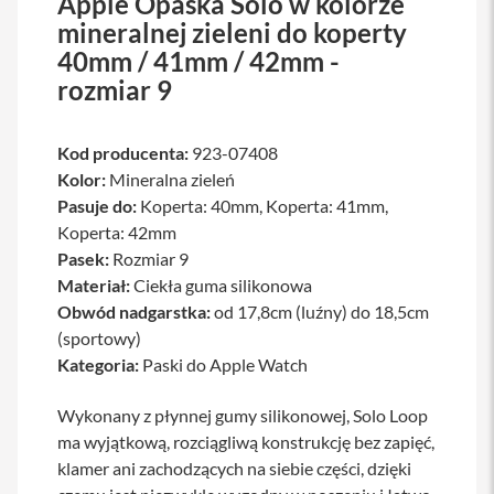
Apple Opaska Solo w kolorze
a
mineralnej zieleni do koperty
b
40mm / 41mm / 42mm -
l
e
rozmiar 9
i
a
d
a
Kod producenta:
923-07408
p
Kolor:
Mineralna zieleń
t
Pasuje do:
Koperta: 40mm, Koperta: 41mm,
e
r
Koperta: 42mm
y
Pasek:
Rozmiar 9
Materiał:
Ł
Ciekła guma silikonowa
a
Obwód nadgarstka:
od 17,8cm (luźny) do 18,5cm
d
(sportowy)
o
w
Kategoria:
Paski do Apple Watch
a
r
Wykonany z płynnej gumy silikonowej, Solo Loop
k
i
ma wyjątkową, rozciągliwą konstrukcję bez zapięć,
i
klamer ani zachodzących na siebie części, dzięki
z
a