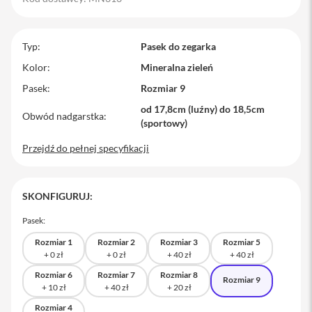
M
a
c
Typ
Pasek do zegarka
B
o
Kolor
Mineralna zieleń
o
Pasek
Rozmiar 9
k
P
od 17,8cm (luźny) do 18,5cm
r
Obwód nadgarstka
(sportowy)
o
Przejdź do pełnej specyfikacji
M
a
c
B
SKONFIGURUJ:
o
o
Pasek:
k
P
Rozmiar 1
Rozmiar 2
Rozmiar 3
Rozmiar 5
r
o
1
Rozmiar 6
Rozmiar 7
Rozmiar 8
Rozmiar 9
4
Rozmiar 4
M