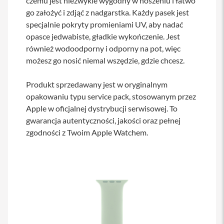
czemu jest niezwykle wygodny w noszeniu i łatwo
s
go założyć i zdjąć z nadgarstka. Każdy pasek jest
i
specjalnie pokryty promieniami UV, aby nadać
l
a
opasce jedwabiste, gładkie wykończenie. Jest
n
również wodoodporny i odporny na pot, więc
i
e
możesz go nosić niemal wszędzie, gdzie chcesz.
E
Produkt sprzedawany jest w oryginalnym
t
u
opakowaniu typu service pack, stosowanym przez
i
Apple w oficjalnej dystrybucji serwisowej. To
gwarancja autentyczności, jakości oraz pełnej
P
o
zgodności z Twoim Apple Watchem.
k
r
o
w
c
e
i
t
o
r
b