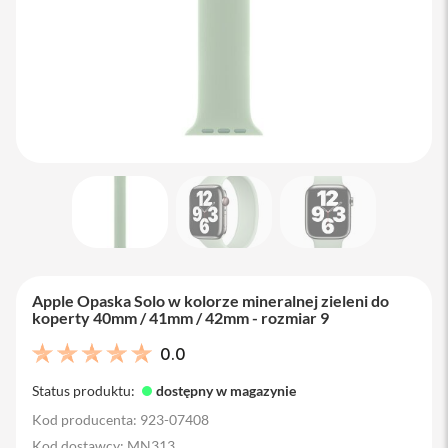
M
a
c
B
o
o
k
A
i
r
1
3
M
a
c
B
Apple Opaska Solo w kolorze mineralnej zieleni do
o
koperty 40mm / 41mm / 42mm - rozmiar 9
o
k
0.0
A
i
Status produktu:
dostępny w magazynie
r
1
Kod producenta: 923-07408
5
Kod dostawcy: MN313