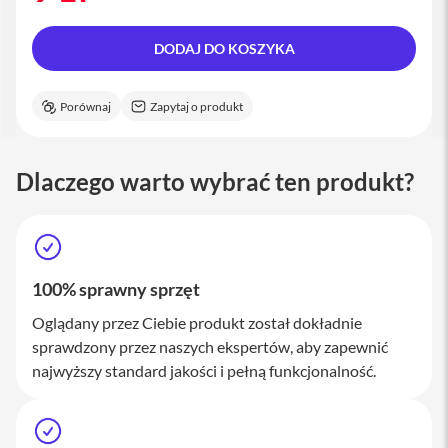
M
a
c
DODAJ DO KOSZYKA
S
t
u
Porównaj
Zapytaj o produkt
d
i
o
Dlaczego warto wybrać ten produkt?
A
k
c
e
s
o
100% sprawny sprzęt
r
i
Oglądany przez Ciebie produkt został dokładnie
a
sprawdzony przez naszych ekspertów, aby zapewnić
M
najwyższy standard jakości i pełną funkcjonalność.
a
c
K
l