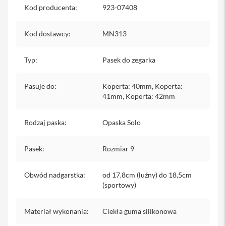
Kod producenta
iPhone
:
923-07408
i
Kod dostawcy
:
MN313
P
h
o
Typ
:
Pasek do zegarka
n
e
1
Pasuje do
:
Koperta: 40mm, Koperta:
7
41mm, Koperta: 42mm
P
r
o
Rodzaj paska
:
Opaska Solo
i
P
Pasek
:
Rozmiar 9
h
o
n
Obwód nadgarstka
:
od 17,8cm (luźny) do 18,5cm
e
(sportowy)
1
7
P
Materiał wykonania
:
Ciekła guma silikonowa
r