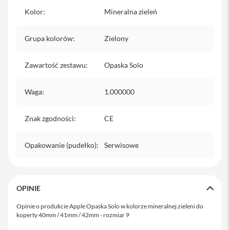
o
M
Kolor
:
Mineralna zieleń
a
x
Grupa kolorów
:
Zielony
i
P
Zawartość zestawu
:
Opaska Solo
h
o
n
Waga
:
1.000000
e
1
7
Znak zgodności
:
CE
i
P
Opakowanie (pudełko)
:
Serwisowe
h
o
n
e
OPINIE
1
6
Opinie o produkcie Apple Opaska Solo w kolorze mineralnej zieleni do
P
koperty 40mm / 41mm / 42mm - rozmiar 9
r
o