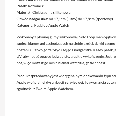
iPhone
Pasek:
Rozmiar 8
13
Materiał:
Ciekła guma silikonowa
Pro
Obwód nadgarstka:
od 17,1cm (luźny) do 17,8cm (sportowy)
Max
Kategoria:
Paski do Apple Watch
Akcesoria
iPhone
Wykonany z płynnej gumy silikonowej, Solo Loop ma wyjątkową
AirTag
zapięć, klamer ani zachodzących na siebie części, dzięki czem
noszeniu i łatwo go założyć i zdjąć z nadgarstka. Każdy pasek 
Ładowarki
UV, aby nadać opasce jedwabiste, gładkie wykończenie. Jest 
iPhone
pot, więc możesz go nosić niemal wszędzie, gdzie chcesz.
Kable
i
Produkt sprzedawany jest w oryginalnym opakowaniu typu se
adaptery
Apple w oficjalnej dystrybucji serwisowej. To gwarancja autent
Powerbank
zgodności z Twoim Apple Watchem.
do
iPhone
Słuchawki
iPhone