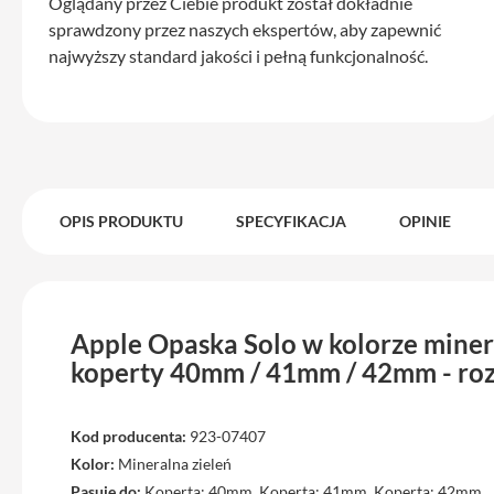
Max
Oglądany przez Ciebie produkt został dokładnie
sprawdzony przez naszych ekspertów, aby zapewnić
iPhone
najwyższy standard jakości i pełną funkcjonalność.
15
iPhone
15
Plus
iPhone
14
OPIS PRODUKTU
SPECYFIKACJA
OPINIE
Pro
iPhone
14
Pro
Max
Apple Opaska Solo w kolorze minera
koperty 40mm / 41mm / 42mm - roz
iPhone
13
iPhone
Kod producenta:
923-07407
13
Kolor:
Mineralna zieleń
Pro
Pasuje do:
Koperta: 40mm, Koperta: 41mm, Koperta: 42mm