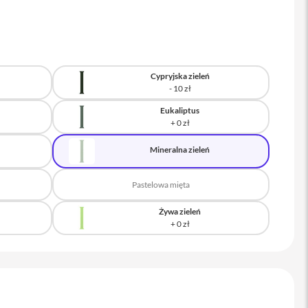
Cypryjska zieleń
Eukaliptus
Mineralna zieleń
Pastelowa mięta
Żywa zieleń