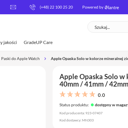
[
(+48) 22 100 25 20
Powered by
e
m
Szukaj
a
i
l
y jakości
GradeUP Care
p
r
o
Paski do Apple Watch
Apple Opaska Solo w kolorze mineralnej z
t
e
Apple Opaska Solo w k
c
t
40mm / 41mm / 42mm 
e
d
0.0
]
Status produktu:
dostępny w magaz
Kod producenta: 923-07407
Kod dostawcy: MN303