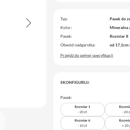
Typ
Pasek do z
Kolor
Mineralna 
Pasek
Rozmiar 8
Obwód nadgarstka
od 17,1cm 
Przejdź do pełnej specyfikacji
SKONFIGURUJ:
Pasek:
Rozmiar 1
Rozmia
Rozmiar 6
Rozmia