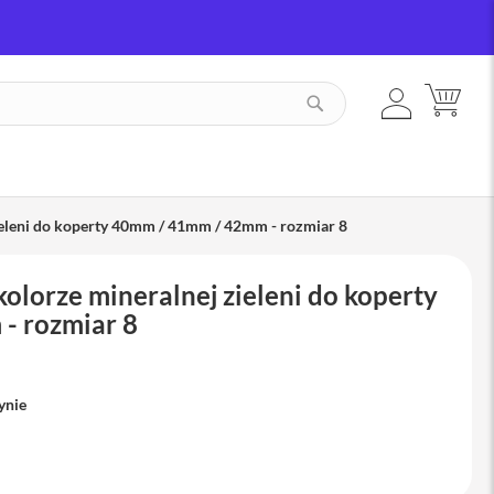
ZALOGUJ
MÓJ
SZUKAJ
SIĘ
ieleni do koperty 40mm / 41mm / 42mm - rozmiar 8
olorze mineralnej zieleni do koperty
- rozmiar 8
ynie