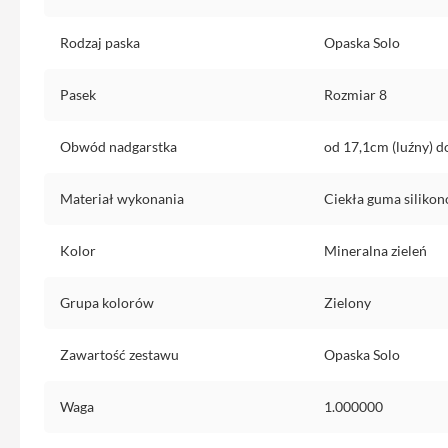
do
iPhone
Rodzaj paska
Opaska Solo
Service
Pack
Pasek
Rozmiar 8
iPhone
Obwód nadgarstka
od 17,1cm (luźny) d
iPad
iPad
Air
Materiał wykonania
Ciekła guma siliko
iPad
Air
Kolor
Mineralna zieleń
11
iPad
Grupa kolorów
Zielony
Air
13
Zawartość zestawu
Opaska Solo
iPad
Pro
Waga
1.000000
iPad
Pro