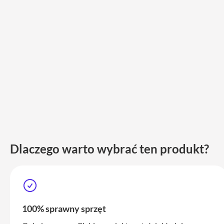
iPhone
17
Pro
Max
iPhone
17
iPhone
16
Pro
iPhone
16
Plus
Dlaczego warto wybrać ten produkt?
iPhone
15
Pro
iPhone
15
100% sprawny sprzęt
Pro