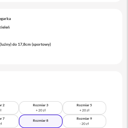
egarka
zieleń
(luźny) do 17,8cm (sportowy)
r 2
Rozmiar 3
Rozmiar 5
r 7
Rozmiar 9
Rozmiar 8