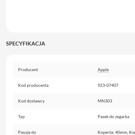
Etui
iPhone
Folie
i
szkła
ochronne
SPECYFIKACJA
Portfel
MagSafe
Specyfikacja
Uchwyty
Producent
Apple
do
iPhone
Kod producenta
923-07407
Pasek
na
Kod dostawcy
MN303
ramię
Torba
Typ
Pasek do zegarka
na
iPhone
Pasuje do
Koperta: 40mm, Ko
Smycze