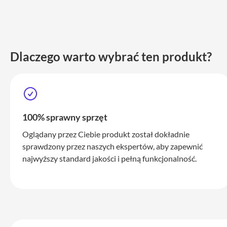
iPhone
17
Pro
Max
iPhone
Dlaczego warto wybrać ten produkt?
17
iPhone
16
Pro
100% sprawny sprzęt
iPhone
16
Oglądany przez Ciebie produkt został dokładnie
Plus
sprawdzony przez naszych ekspertów, aby zapewnić
iPhone
najwyższy standard jakości i pełną funkcjonalność.
15
Pro
iPhone
15
Pro