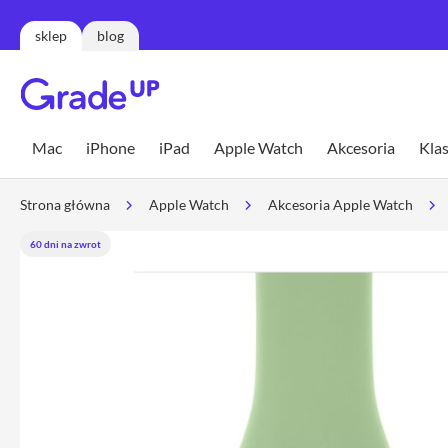
sklep
blog
Mac
MacBook
Mac
iPhone
iPad
Apple Watch
Akcesoria
Klas
Neo
MacBook
Strona główna
Apple Watch
Akcesoria Apple Watch
Air
MacBook
60 dni na zwrot
Air
13
MacBook
Air
15
MacBook
Pro
MacBook