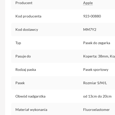
Etui
Producent
Apple
iPhone
Kod producenta
923-00880
Folie
i
szkła
Kod dostawcy
MM7Y2
ochronne
Portfel
Typ
Pasek do zegarka
MagSafe
Uchwyty
Pasuje do
Koperta: 38mm, Ko
do
iPhone
Rodzaj paska
Pasek sportowy
Pasek
na
Pasek
Rozmiar S/M/L
ramię
Torba
Obwód nadgarstka
od 13cm do 20cm
na
iPhone
Materiał wykonania
Fluoroelastomer
Smycze