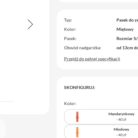
Typ
Pasek do z
Kolor
Miętowy
Pasek
Rozmiar S
Obwód nadgarstka
od 13cm d
Przejdź do pełnej specyfikacji
SKONFIGURUJ:
Kolor:
Mandarynkowy
Miodowy