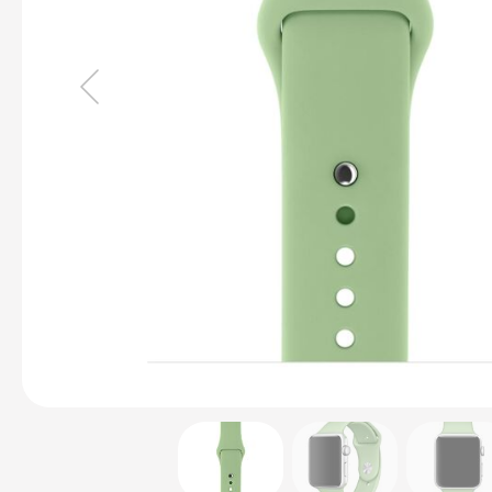
Pro
14
MacBook
Pro
16
iMac
Mac
mini
Mac
Studio
Akcesoria
Mac
Klawiatury
Myszki
Gładziki
Kable