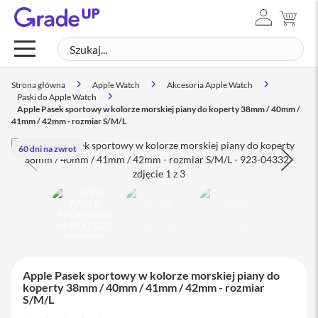
ZALOGUJ
MÓJ
Mac
SIĘ
Szukaj
SZUK
M
a
c
Strona główna
Apple Watch
Akcesoria Apple Watch
B
Paski do Apple Watch
o
Apple Pasek sportowy w kolorze morskiej piany do koperty 38mm / 40mm /
o
41mm / 42mm - rozmiar S/M/L
k
N
60 dni na zwrot
e
o
M
a
c
B
o
o
k
Apple Pasek sportowy w kolorze morskiej piany do
A
koperty 38mm / 40mm / 41mm / 42mm - rozmiar
i
S/M/L
r