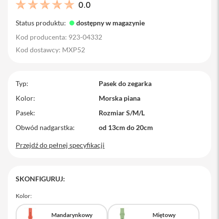
0.0
M
a
Status produktu:
dostępny w magazynie
c
B
Kod producenta: 923-04332
o
Kod dostawcy: MXP52
o
k
A
i
Typ
Pasek do zegarka
r
1
Kolor
Morska piana
3
Pasek
Rozmiar S/M/L
M
Obwód nadgarstka
a
od 13cm do 20cm
c
B
Przejdź do pełnej specyfikacji
o
o
k
A
SKONFIGURUJ:
i
r
Kolor:
1
5
Mandarynkowy
Miętowy