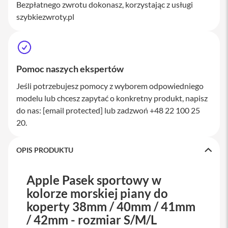
Bezpłatnego zwrotu dokonasz, korzystając z usługi
M
a
szybkiezwroty.pl
c
S
t
u
d
Pomoc naszych ekspertów
i
o
Jeśli potrzebujesz pomocy z wyborem odpowiedniego
modelu lub chcesz zapytać o konkretny produkt, napisz
A
k
do nas:
[email protected]
lub zadzwoń +48 22 100 25
c
20.
e
s
o
OPIS PRODUKTU
r
i
a
Apple Pasek sportowy w
M
a
kolorze morskiej piany do
c
koperty 38mm / 40mm / 41mm
/ 42mm - rozmiar S/M/L
K
l