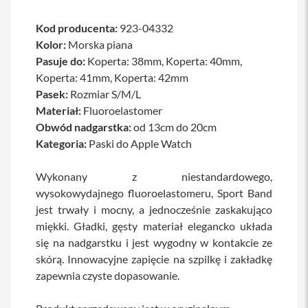
a
w
Kod producenta:
923-04332
i
Kolor:
Morska piana
a
t
Pasuje do:
Koperta: 38mm, Koperta: 40mm,
u
Koperta: 41mm, Koperta: 42mm
r
y
Pasek:
Rozmiar S/M/L
Materiał:
Fluoroelastomer
M
Obwód nadgarstka:
od 13cm do 20cm
y
s
Kategoria:
Paski do Apple Watch
z
k
i
Wykonany z niestandardowego,
wysokowydajnego fluoroelastomeru, Sport Band
G
jest trwały i mocny, a jednocześnie zaskakująco
ł
a
miękki. Gładki, gęsty materiał elegancko układa
d
się na nadgarstku i jest wygodny w kontakcie ze
z
skórą. Innowacyjne zapięcie na szpilkę i zakładkę
i
k
zapewnia czyste dopasowanie.
i
K