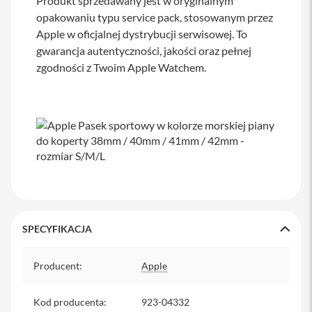
Produkt sprzedawany jest w oryginalnym
a
opakowaniu typu service pack, stosowanym przez
b
Apple w oficjalnej dystrybucji serwisowej. To
l
e
gwarancja autentyczności, jakości oraz pełnej
i
zgodności z Twoim Apple Watchem.
a
d
a
p
t
e
r
y
Ł
a
d
o
w
SPECYFIKACJA
a
r
Specyfikacja
k
Producent
:
Apple
i
i
z
Kod producenta
:
923-04332
a