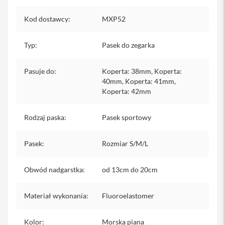
s
i
Kod dostawcy
:
MXP52
l
a
n
Typ
:
Pasek do zegarka
i
e
Pasuje do
:
Koperta: 38mm, Koperta:
E
40mm, Koperta: 41mm,
t
Koperta: 42mm
u
i
Rodzaj paska
:
Pasek sportowy
P
o
k
Pasek
:
Rozmiar S/M/L
r
o
w
Obwód nadgarstka
:
od 13cm do 20cm
c
e
i
Materiał wykonania
:
Fluoroelastomer
t
o
r
Kolor
:
Morska piana
b