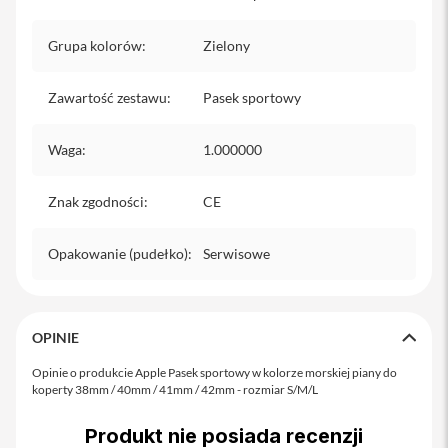
y
Grupa kolorów
:
Zielony
P
l
e
Zawartość zestawu
:
Pasek sportowy
c
a
k
Waga
:
1.000000
i
S
Znak zgodności
:
CE
e
r
v
Opakowanie (pudełko)
:
Serwisowe
i
c
e
P
a
OPINIE
c
k
Opinie o produkcie Apple Pasek sportowy w kolorze morskiej piany do
M
koperty 38mm / 40mm / 41mm / 42mm - rozmiar S/M/L
a
c
Produkt nie posiada recenzji