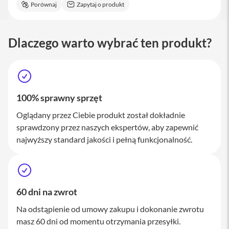
Porównaj
Zapytaj o produkt
a
c
B
o
Dlaczego warto wybrać ten produkt?
o
k
P
r
o
1
6
100% sprawny sprzęt
i
Oglądany przez Ciebie produkt został dokładnie
M
sprawdzony przez naszych ekspertów, aby zapewnić
a
najwyższy standard jakości i pełną funkcjonalność.
c
M
a
c
m
60 dni na zwrot
i
n
Na odstąpienie od umowy zakupu i dokonanie zwrotu
i
masz 60 dni od momentu otrzymania przesyłki.