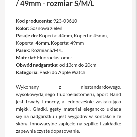
/ 49mm - rozmiar S/M/L
a
b
l
Kod producenta:
923-03610
e
i
Kolor:
Sosnowa zieleń
a
Pasuje do:
Koperta: 44mm, Koperta: 45mm,
d
a
Koperta: 46mm, Koperta: 49mm
p
Pasek:
Rozmiar S/M/L
t
Materiał:
e
Fluoroelastomer
r
Obwód nadgarstka:
od 13cm do 20cm
y
Kategoria:
Paski do Apple Watch
Ł
a
Wykonany z niestandardowego,
d
wysokowydajnego fluoroelastomeru, Sport Band
o
w
jest trwały i mocny, a jednocześnie zaskakująco
a
miękki. Gładki, gęsty materiał elegancko układa
r
k
się na nadgarstku i jest wygodny w kontakcie ze
i
skórą. Innowacyjne zapięcie na szpilkę i zakładkę
i
zapewnia czyste dopasowanie.
z
a