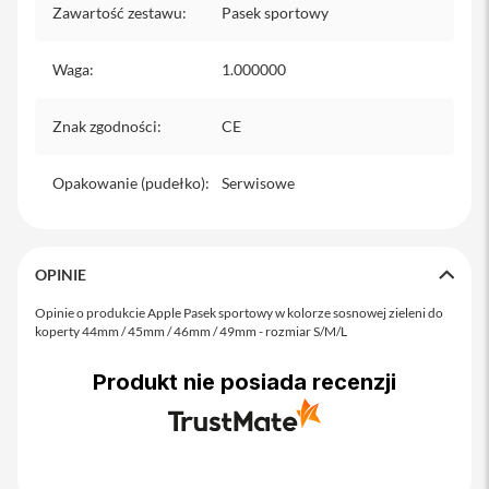
o
Zawartość zestawu
:
Pasek sportowy
M
a
x
Waga
:
1.000000
i
P
Znak zgodności
:
CE
h
o
Opakowanie (pudełko)
n
:
Serwisowe
e
1
7
OPINIE
i
P
Opinie o produkcie Apple Pasek sportowy w kolorze sosnowej zieleni do
h
koperty 44mm / 45mm / 46mm / 49mm - rozmiar S/M/L
o
n
Produkt nie posiada recenzji
e
1
6
P
r
o