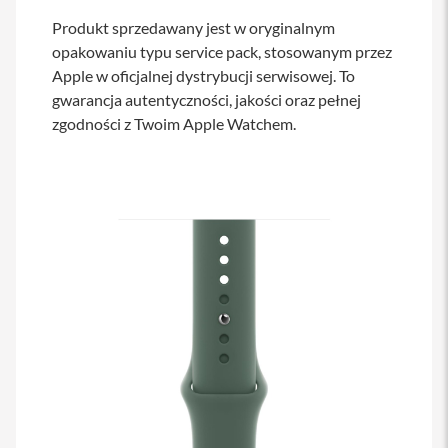
s
Produkt sprzedawany jest w oryginalnym
i
l
opakowaniu typu service pack, stosowanym przez
a
Apple w oficjalnej dystrybucji serwisowej. To
n
gwarancja autentyczności, jakości oraz pełnej
i
e
zgodności z Twoim Apple Watchem.
E
t
u
i
P
o
k
r
o
w
c
e
i
t
o
r
b