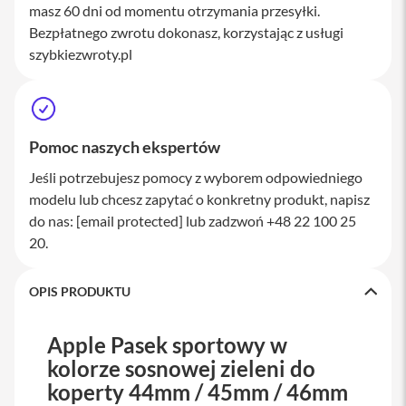
masz 60 dni od momentu otrzymania przesyłki.
a
w
Bezpłatnego zwrotu dokonasz, korzystając z usługi
i
szybkiezwroty.pl
a
t
u
r
y
Pomoc naszych ekspertów
M
y
Jeśli potrzebujesz pomocy z wyborem odpowiedniego
s
modelu lub chcesz zapytać o konkretny produkt, napisz
z
k
do nas:
[email protected]
lub zadzwoń +48 22 100 25
i
20.
G
ł
OPIS PRODUKTU
a
d
z
Apple Pasek sportowy w
i
k
kolorze sosnowej zieleni do
i
koperty 44mm / 45mm / 46mm
K