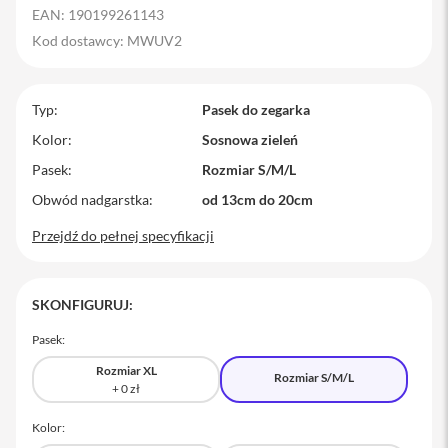
EAN: 190199261143
M
a
Kod dostawcy: MWUV2
c
B
o
Typ
o
Pasek do zegarka
k
Kolor
Sosnowa zieleń
P
r
Pasek
Rozmiar S/M/L
o
Obwód nadgarstka
od 13cm do 20cm
M
Przejdź do pełnej specyfikacji
a
c
B
o
SKONFIGURUJ:
o
k
P
Pasek:
r
Rozmiar XL
o
Rozmiar S/M/L
1
4
Kolor:
M