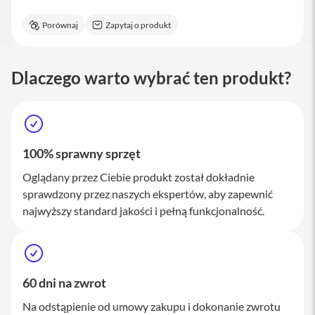
M
a
Porównaj
Zapytaj o produkt
c
S
t
u
Dlaczego warto wybrać ten produkt?
d
i
o
A
k
100% sprawny sprzęt
c
e
Oglądany przez Ciebie produkt został dokładnie
s
sprawdzony przez naszych ekspertów, aby zapewnić
o
najwyższy standard jakości i pełną funkcjonalność.
r
i
a
M
a
c
60 dni na zwrot
K
Na odstąpienie od umowy zakupu i dokonanie zwrotu
l