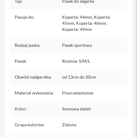
Typ
:
Pasek do zegarka
iPhone
i
Pasuje do
:
Koperta: 44mm, Koperta:
P
45mm, Koperta: 46mm,
h
Koperta: 49mm
o
n
e
Rodzaj paska
:
Pasek sportowy
1
7
P
Pasek
:
Rozmiar S/M/L
r
o
Obwód nadgarstka
:
od 13cm do 20cm
i
P
Materiał wykonania
:
Fluoroelastomer
h
o
n
Kolor
:
Sosnowa zieleń
e
1
7
Grupa kolorów
:
Zielony
P
r