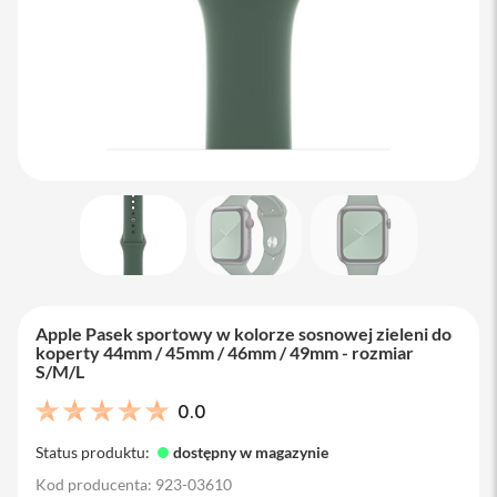
M
a
c
B
o
o
k
A
i
r
1
3
M
a
c
B
Apple Pasek sportowy w kolorze sosnowej zieleni do
o
koperty 44mm / 45mm / 46mm / 49mm - rozmiar
o
S/M/L
k
A
0.0
i
r
Status produktu:
dostępny w magazynie
1
5
Kod producenta: 923-03610