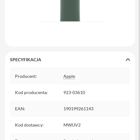
y
P
l
e
c
a
k
i
S
SPECYFIKACJA
e
r
Specyfikacja
Producent
v
:
Apple
i
c
Kod producenta
:
923-03610
e
P
a
EAN
:
190199261143
c
k
M
Kod dostawcy
:
MWUV2
a
c