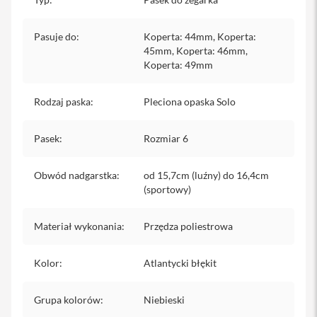
iPhone
Pasuje do
:
Koperta: 44mm, Koperta:
i
P
45mm, Koperta: 46mm,
h
Koperta: 49mm
o
n
Rodzaj paska
e
:
Pleciona opaska Solo
1
7
Pasek
:
Rozmiar 6
P
r
o
Obwód nadgarstka
:
od 15,7cm (luźny) do 16,4cm
(sportowy)
i
P
h
Materiał wykonania
:
Przędza poliestrowa
o
n
e
Kolor
:
Atlantycki błękit
1
7
P
Grupa kolorów
:
Niebieski
r