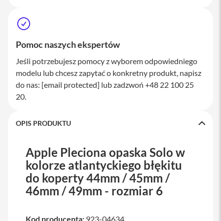
a
w
i
a
t
Pomoc naszych ekspertów
u
r
Jeśli potrzebujesz pomocy z wyborem odpowiedniego
y
modelu lub chcesz zapytać o konkretny produkt, napisz
M
do nas:
[email protected]
lub zadzwoń +48 22 100 25
y
20.
s
z
k
OPIS PRODUKTU
i
G
Apple Pleciona opaska Solo w
ł
a
kolorze atlantyckiego błękitu
d
do koperty 44mm / 45mm /
z
i
46mm / 49mm - rozmiar 6
k
i
Kod producenta:
923-04634
K