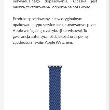
indywidualnego dopasowania. Opaska jest
s
miękka, teksturowana i odporna na pot i wodę.
i
l
a
Produkt sprzedawany jest w oryginalnym
n
opakowaniu typu service pack, stosowanym przez
i
e
Apple w oficjalnej dystrybucji serwisowej. To
gwarancja autentyczności, jakości oraz pełnej
E
t
zgodności z Twoim Apple Watchem.
u
i
P
o
k
r
o
w
c
e
i
t
o
r
b