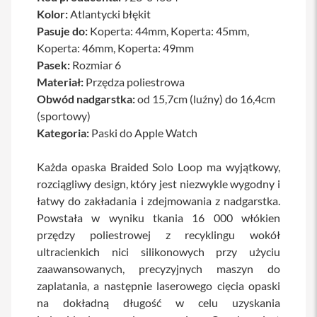
a
Kolor:
Atlantycki błękit
b
Pasuje do:
Koperta: 44mm, Koperta: 45mm,
l
Koperta: 46mm, Koperta: 49mm
e
i
Pasek:
Rozmiar 6
a
Materiał:
Przędza poliestrowa
d
a
Obwód nadgarstka:
od 15,7cm (luźny) do 16,4cm
p
(sportowy)
t
Kategoria:
e
Paski do Apple Watch
r
y
Każda opaska Braided Solo Loop ma wyjątkowy,
Ł
rozciągliwy design, który jest niezwykle wygodny i
a
łatwy do zakładania i zdejmowania z nadgarstka.
d
Powstała w wyniku tkania 16 000 włókien
o
w
przędzy poliestrowej z recyklingu wokół
a
ultracienkich nici silikonowych przy użyciu
r
k
zaawansowanych, precyzyjnych maszyn do
i
zaplatania, a następnie laserowego cięcia opaski
i
na dokładną długość w celu uzyskania
z
a