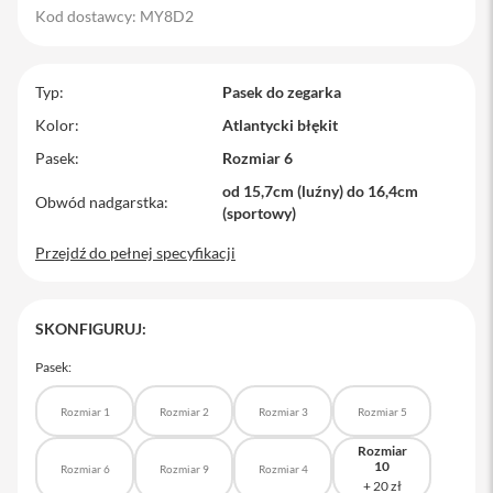
Kod dostawcy: MY8D2
M
a
c
B
Typ
Pasek do zegarka
o
o
Kolor
Atlantycki błękit
k
Pasek
Rozmiar 6
P
r
od 15,7cm (luźny) do 16,4cm
o
Obwód nadgarstka
(sportowy)
M
Przejdź do pełnej specyfikacji
a
c
B
o
SKONFIGURUJ:
o
k
Pasek:
P
r
o
Rozmiar 1
Rozmiar 2
Rozmiar 3
Rozmiar 5
1
4
Rozmiar
10
Rozmiar 6
Rozmiar 9
Rozmiar 4
M