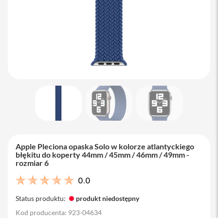
M
a
c
B
o
o
k
A
i
r
1
3
M
a
c
B
Apple Pleciona opaska Solo w kolorze atlantyckiego
o
błękitu do koperty 44mm / 45mm / 46mm / 49mm -
o
rozmiar 6
k
A
0.0
i
r
Status produktu:
produkt niedostępny
1
5
Kod producenta: 923-04634