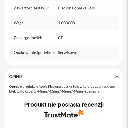
o
M
Zawartość zestawu
:
Pleciona opaska Solo
a
x
Waga
:
1.000000
i
P
Znak zgodności
h
:
CE
o
n
Opakowanie (pudełko)
:
Serwisowe
e
1
7
i
OPINIE
P
h
Opinie o produkcie Apple Pleciona opaska Solo w kolorze atlantyckiego
o
błękitu do koperty 44mm / 45mm / 46mm / 49mm - rozmiar 6
n
e
Produkt nie posiada recenzji
1
6
P
r
o