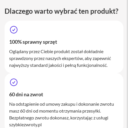
M
a
Dlaczego warto wybrać ten produkt?
c
S
t
u
d
i
100% sprawny sprzęt
o
Oglądany przez Ciebie produkt został dokładnie
A
sprawdzony przez naszych ekspertów, aby zapewnić
k
najwyższy standard jakości i pełną funkcjonalność.
c
e
s
o
r
i
60 dni na zwrot
a
M
Na odstąpienie od umowy zakupu i dokonanie zwrotu
a
masz 60 dni od momentu otrzymania przesyłki.
c
Bezpłatnego zwrotu dokonasz, korzystając z usługi
K
szybkiezwroty.pl
l