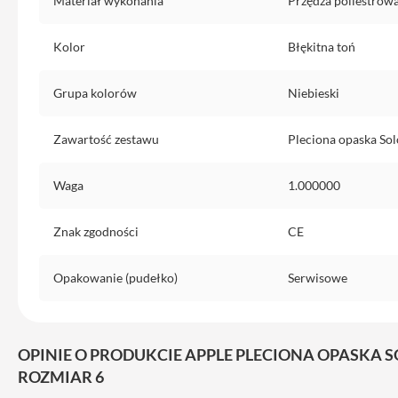
Materiał wykonania
Przędza poliestrow
do
iPhone
Kolor
Błękitna toń
Service
Pack
Grupa kolorów
Niebieski
iPhone
iPad
Zawartość zestawu
Pleciona opaska Sol
iPad
Air
Waga
1.000000
iPad
Air
Znak zgodności
CE
11
iPad
Opakowanie (pudełko)
Serwisowe
Air
13
iPad
OPINIE O PRODUKCIE APPLE PLECIONA OPASKA S
Pro
ROZMIAR 6
iPad
Pro