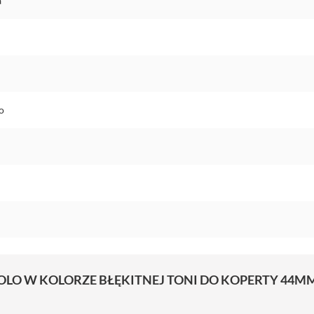
a
o
OLO W KOLORZE BŁĘKITNEJ TONI DO KOPERTY 44MM 