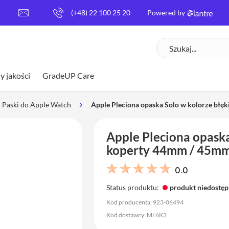
[
(+48) 22 100 25 20
Powered by
e
m
Szukaj
a
i
l
y jakości
GradeUP Care
p
r
o
Paski do Apple Watch
Apple Pleciona opaska Solo w kolorze błę
t
e
Apple Pleciona opaska
c
t
koperty 44mm / 45mm
e
d
0.0
]
Status produktu:
produkt niedostę
Kod producenta: 923-06494
Kod dostawcy: ML6K3