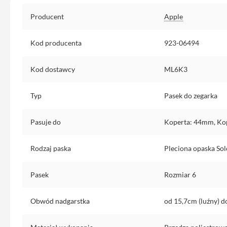
Etui
Specyfikacja
iPhone
Producent
Apple
Folie
Kod producenta
923-06494
i
szkła
ochronne
Kod dostawcy
ML6K3
Portfel
MagSafe
Typ
Pasek do zegarka
Uchwyty
do
Pasuje do
Koperta: 44mm, Ko
iPhone
Pasek
Rodzaj paska
Pleciona opaska Sol
na
ramię
Pasek
Rozmiar 6
Torba
na
Obwód nadgarstka
od 15,7cm (luźny) d
iPhone
Smycze