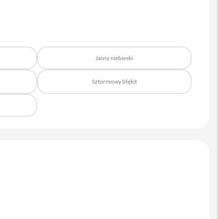
Jasny niebieski
Sztormowy błękit