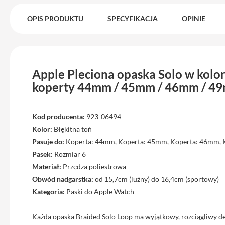
Max
iPhone
OPIS PRODUKTU
SPECYFIKACJA
OPINIE
15
iPhone
15
Plus
Apple Pleciona opaska Solo w kolor
iPhone
koperty 44mm / 45mm / 46mm / 49
14
Pro
Kod producenta:
923-06494
iPhone
Kolor:
Błękitna toń
14
Pasuje do:
Koperta: 44mm, Koperta: 45mm, Koperta: 46mm,
Pro
Max
Pasek:
Rozmiar 6
Materiał:
Przędza poliestrowa
iPhone
Obwód nadgarstka:
od 15,7cm (luźny) do 16,4cm (sportowy)
13
Kategoria:
Paski do Apple Watch
iPhone
13
Każda opaska Braided Solo Loop ma wyjątkowy, rozciągliwy de
Pro