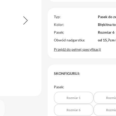
Typ
Pasek do z
Kolor
Błękitna t
Pasek
Rozmiar 6
Obwód nadgarstka
od 15,7cm 
Przejdź do pełnej specyfikacji
SKONFIGURUJ:
Pasek:
Rozmiar 1
Rozmia
Rozmiar 6
Rozmia