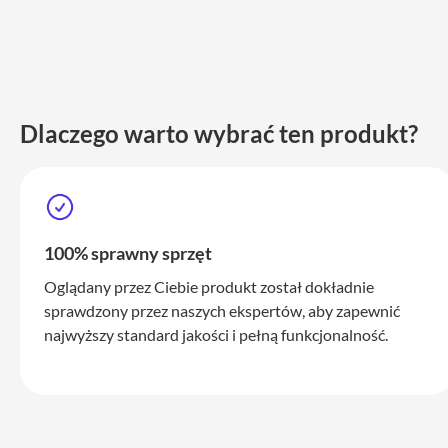
iPhone
17
Pro
Max
iPhone
17
Dlaczego warto wybrać ten produkt?
iPhone
16
Pro
iPhone
100% sprawny sprzęt
16
Plus
Oglądany przez Ciebie produkt został dokładnie
iPhone
sprawdzony przez naszych ekspertów, aby zapewnić
15
najwyższy standard jakości i pełną funkcjonalność.
Pro
iPhone
15
Pro