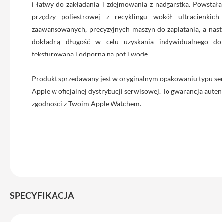
i łatwy do zakładania i zdejmowania z nadgarstka. Powstał
iPhone
przędzy poliestrowej z recyklingu wokół ultracienkich
13
zaawansowanych, precyzyjnych maszyn do zaplatania, a nast
Pro
dokładną długość w celu uzyskania indywidualnego dop
Max
teksturowana i odporna na pot i wodę.
Akcesoria
iPhone
Produkt sprzedawany jest w oryginalnym opakowaniu typu se
AirTag
Apple w oficjalnej dystrybucji serwisowej. To gwarancja autent
Ładowarki
zgodności z Twoim Apple Watchem.
iPhone
Kable
i
adaptery
Powerbank
do
iPhone
SPECYFIKACJA
Słuchawki
iPhone