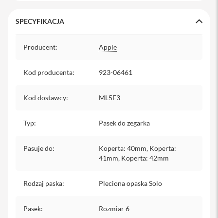
y
SPECYFIKACJA
P
l
Specyfikacja
e
Producent
:
Apple
c
a
k
Kod producenta
:
923-06461
i
S
Kod dostawcy
:
ML5F3
e
r
v
Typ
:
Pasek do zegarka
i
c
e
Pasuje do
:
Koperta: 40mm, Koperta:
P
41mm, Koperta: 42mm
a
c
k
Rodzaj paska
:
Pleciona opaska Solo
M
a
c
Pasek
:
Rozmiar 6