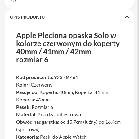
20.
a
w
i
OPIS PRODUKTU
a
t
u
Apple Pleciona opaska Solo w
r
y
kolorze czerwonym do koperty
40mm / 41mm / 42mm -
M
rozmiar 6
y
s
z
k
Kod producenta:
923-06461
i
Kolor:
Czerwony
G
Pasuje do:
Koperta: 40mm, Koperta: 41mm,
ł
Koperta: 42mm
a
d
Pasek:
Rozmiar 6
z
Materiał:
Przędza poliestrowa
i
Obwód nadgarstka:
od 15,7cm (luźny) do 16,4cm
k
i
(sportowy)
Kategoria:
Paski do Apple Watch
K