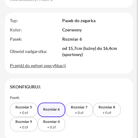
M
a
c
Typ
Pasek do zegarka
B
o
Kolor
Czerwony
o
Pasek
Rozmiar 6
k
P
od 15,7cm (luźny) do 16,4cm
r
Obwód nadgarstka
(sportowy)
o
Przejdź do pełnej specyfikacji
M
a
c
B
SKONFIGURUJ:
o
o
Pasek:
k
P
Rozmiar 5
Rozmiar 7
Rozmiar 8
Rozmiar 6
r
o
1
Rozmiar 9
Rozmiar 4
4
M