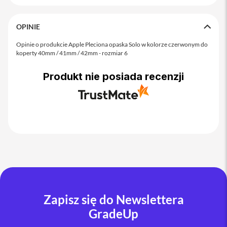
o
M
a
OPINIE
x
Opinie o produkcie Apple Pleciona opaska Solo w kolorze czerwonym do
i
koperty 40mm / 41mm / 42mm - rozmiar 6
P
h
Produkt nie posiada recenzji
o
n
e
1
7
i
P
h
o
n
e
1
6
Zapisz się do Newslettera
P
GradeUp
r
o