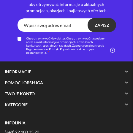
aby otrzymywać informacje o aktualnych
i
promocjach, okazjach i najlepszych ofertach.
P
h
o
ZAPISZ
n
e
Chcę otrzymywać Newsletter. Chcę otrzymywać na podany
1
adres e-mail informacje o promocjach, nowościach,
6
konkursach, specjalnych rabatach. Zapoznałem się z treścią
Regulaminu oraz Polityki Prywatności i akceptuję ich
P
postanowienia.
l
u
s
INFORMACJE
i
POMOC I OBSŁUGA
P
h
TWOJE KONTO
o
n
KATEGORIE
e
1
5
P
INFOLINIA
r
(+48) 22 100 25 20
o