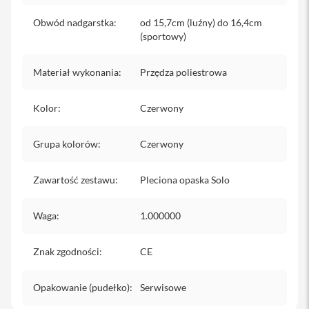
iPhone
Obwód nadgarstka
:
od 15,7cm (luźny) do 16,4cm
(sportowy)
i
P
h
Materiał wykonania
:
Przędza poliestrowa
o
n
e
Kolor
:
Czerwony
1
7
P
Grupa kolorów
:
Czerwony
r
o
Zawartość zestawu
:
Pleciona opaska Solo
i
P
h
Waga
:
1.000000
o
n
e
Znak zgodności
:
CE
1
7
P
Opakowanie (pudełko)
:
Serwisowe
r