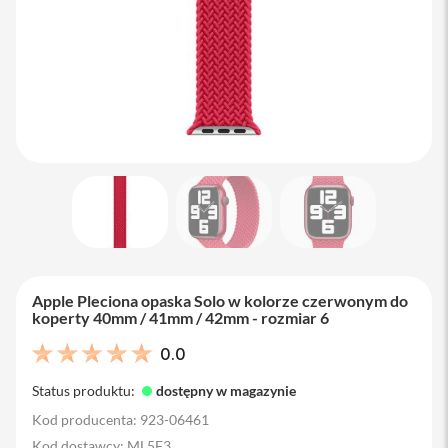
M
a
c
B
o
o
k
A
i
r
1
3
M
a
c
B
Apple Pleciona opaska Solo w kolorze czerwonym do
o
koperty 40mm / 41mm / 42mm - rozmiar 6
o
k
0.0
A
i
Status produktu:
dostępny w magazynie
r
1
Kod producenta: 923-06461
5
Kod dostawcy: ML5F3