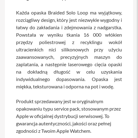
a
b
Każda opaska Braided Solo Loop ma wyjątkowy,
l
rozciągliwy design, który jest niezwykle wygodny i
e
i
łatwy do zakładania i zdejmowania z nadgarstka.
a
Powstała w wyniku tkania 16 000 włókien
d
przędzy poliestrowej z recyklingu wokół
a
p
ultracienkich nici silikonowych przy użyciu
t
zaawansowanych, precyzyjnych maszyn do
e
r
zaplatania, a następnie laserowego cięcia opaski
y
na dokładną długość w celu uzyskania
indywidualnego dopasowania. Opaska jest
Ł
a
miękka, teksturowana i odporna na pot i wodę.
d
o
w
Produkt sprzedawany jest w oryginalnym
a
opakowaniu typu service pack, stosowanym przez
r
Apple w oficjalnej dystrybucji serwisowej. To
k
i
gwarancja autentyczności, jakości oraz pełnej
i
zgodności z Twoim Apple Watchem.
z
a