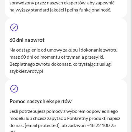
sprawdzony przez naszych ekspertów, aby zapewnić
M
a
najwyższy standard jakości i pełną funkcjonalność.
c
S
t
u
d
60 dni na zwrot
i
o
Na odstąpienie od umowy zakupu i dokonanie zwrotu
masz 60 dni od momentu otrzymania przesyłki.
A
k
Bezpłatnego zwrotu dokonasz, korzystając z usługi
c
szybkiezwroty.pl
e
s
o
r
i
a
Pomoc naszych ekspertów
M
a
Jeśli potrzebujesz pomocy z wyborem odpowiedniego
c
modelu lub chcesz zapytać o konkretny produkt, napisz
do nas:
[email protected]
lub zadzwoń +48 22 100 25
K
l