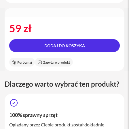
a
c
B
o
o
59 zł
k
P
r
o
DODAJ DO KOSZYKA
1
6
Porównaj
Zapytaj o produkt
i
M
a
c
Dlaczego warto wybrać ten produkt?
M
a
c
m
i
100% sprawny sprzęt
n
i
Oglądany przez Ciebie produkt został dokładnie